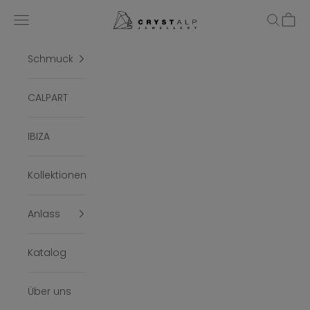
Zum Inhalt springen
crystalpjewelry
Menü
Suchen
Ware
Schmuck
CALPART
IBIZA
Kollektionen
Anlass
Katalog
Über uns