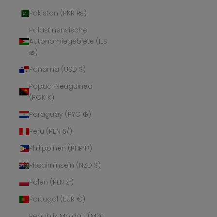
Pakistan (PKR ₨)
Palästinensische
Autonomiegebiete (ILS
₪)
Panama (USD $)
Papua-Neuguinea
(PGK K)
Paraguay (PYG ₲)
Peru (PEN S/)
Philippinen (PHP ₱)
Pitcairninseln (NZD $)
Polen (PLN zł)
Portugal (EUR €)
Republik Moldau (MDL