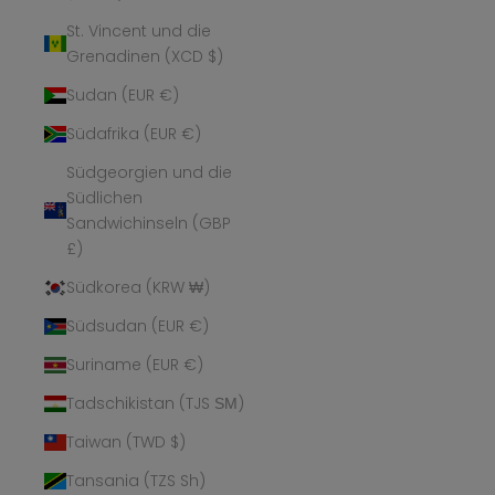
St. Vincent und die
Grenadinen (XCD $)
Sudan (EUR €)
Südafrika (EUR €)
Südgeorgien und die
Südlichen
Sandwichinseln (GBP
£)
Südkorea (KRW ₩)
Südsudan (EUR €)
Suriname (EUR €)
Tadschikistan (TJS ЅМ)
Taiwan (TWD $)
Tansania (TZS Sh)