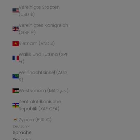
Vereinigte Staaten
(USD $)
Vereinigtes Königreich
(GBP £)
Vietnam (VND ₫)
Wallis und Futuna (XPF
Fr)
Weihnachtsinsel (AUD
$)
Westsahara (MAD د.م.)
Zentralafrikanische
Republik (XAF CFA)
Zypern (EUR €)
Deutsch
Sprache
Deutsch