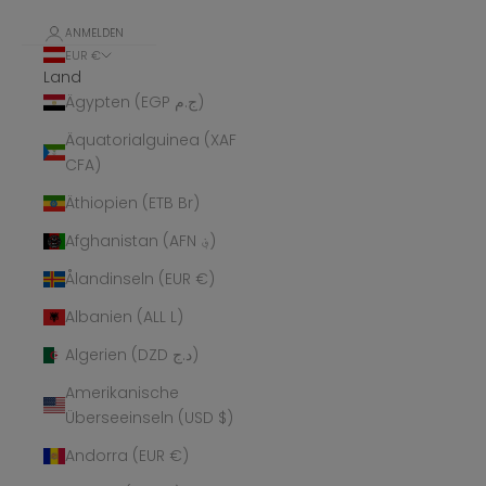
ANMELDEN
EUR €
Land
Ägypten (EGP ج.م)
Äquatorialguinea (XAF
CFA)
Äthiopien (ETB Br)
Afghanistan (AFN ؋)
Ålandinseln (EUR €)
Albanien (ALL L)
Algerien (DZD د.ج)
Amerikanische
Überseeinseln (USD $)
Andorra (EUR €)