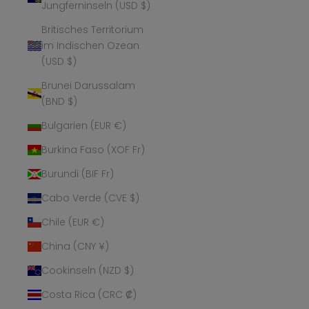
Jungferninseln (USD $)
Britisches Territorium
im Indischen Ozean
(USD $)
Brunei Darussalam
(BND $)
Bulgarien (EUR €)
Burkina Faso (XOF Fr)
Burundi (BIF Fr)
Cabo Verde (CVE $)
Chile (EUR €)
China (CNY ¥)
Cookinseln (NZD $)
Costa Rica (CRC ₡)