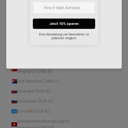
Schweden (SEK kr)
Schweiz (CHF CHF)
Senegal (XOF Fr)
Serbien (RSD РСД)
Seychellen (EUR €)
Sierra Leone (SLL Le)
Simbabwe (USD $)
Singapur (SGD $)
Sint Maarten (ANG ƒ)
Slowakei (EUR €)
Slowenien (EUR €)
Somalia (EUR €)
Sonderverwaltungsregion
Hongkong (HKD $)