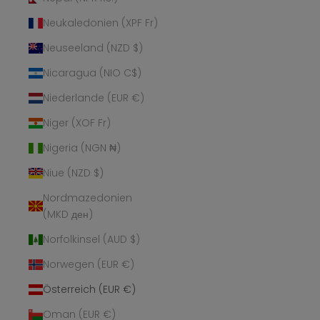
Neukaledonien (XPF Fr)
Neuseeland (NZD $)
Nicaragua (NIO C$)
Niederlande (EUR €)
Niger (XOF Fr)
Nigeria (NGN ₦)
Niue (NZD $)
Nordmazedonien
(MKD ден)
Norfolkinsel (AUD $)
Norwegen (EUR €)
Österreich (EUR €)
Oman (EUR €)