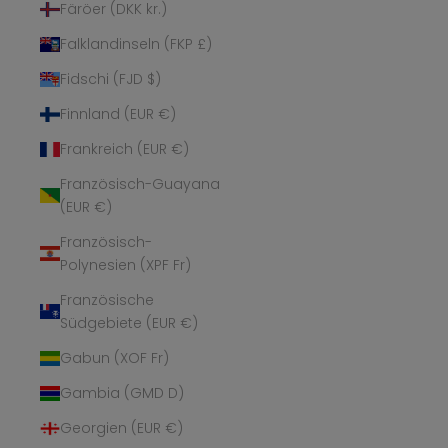
Färöer (DKK kr.)
Falklandinseln (FKP £)
Fidschi (FJD $)
Finnland (EUR €)
Frankreich (EUR €)
Französisch-Guayana
(EUR €)
Französisch-
Polynesien (XPF Fr)
Französische
Südgebiete (EUR €)
Gabun (XOF Fr)
Gambia (GMD D)
Georgien (EUR €)