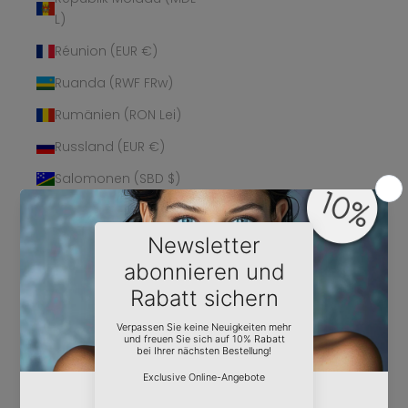
L)
Réunion (EUR €)
Ruanda (RWF FRw)
Rumänien (RON Lei)
Russland (EUR €)
Salomonen (SBD $)
Sambia (EUR €)
Samoa (WST T)
San Marino (EUR €)
São Tomé und
Príncipe (STD Db)
Saudi-Arabien (SAR
ر.س)