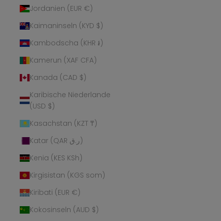
Jordanien (EUR €)
Kaimaninseln (KYD $)
Kambodscha (KHR ៛)
Kamerun (XAF CFA)
Kanada (CAD $)
Karibische Niederlande
(USD $)
Kasachstan (KZT ₸)
Katar (QAR ر.ق)
Kenia (KES KSh)
Kirgisistan (KGS som)
Kiribati (EUR €)
Kokosinseln (AUD $)