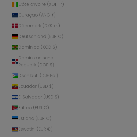
Côte d’Ivoire (XOF Fr)
Curaçao (ANG ƒ)
Dänemark (DKK kr.)
Deutschland (EUR €)
Dominica (XCD $)
Dominikanische
Republik (DOP $)
Dschibuti (DJF Fdj)
Ecuador (USD $)
El Salvador (USD $)
Eritrea (EUR €)
Estland (EUR €)
Eswatini (EUR €)