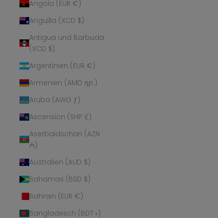
Angola (EUR €)
Anguilla (XCD $)
Antigua und Barbuda
(XCD $)
Argentinien (EUR €)
Armenien (AMD դր.)
Aruba (AWG ƒ)
Ascension (SHP £)
Aserbaidschan (AZN
₼)
Australien (AUD $)
Bahamas (BSD $)
Bahrain (EUR €)
Bangladesch (BDT ৳)