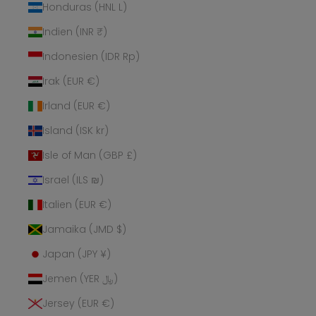
Honduras (HNL L)
Indien (INR ₹)
Indonesien (IDR Rp)
Irak (EUR €)
Irland (EUR €)
Island (ISK kr)
Isle of Man (GBP £)
Israel (ILS ₪)
Italien (EUR €)
Jamaika (JMD $)
Japan (JPY ¥)
Jemen (YER ﷼)
Jersey (EUR €)