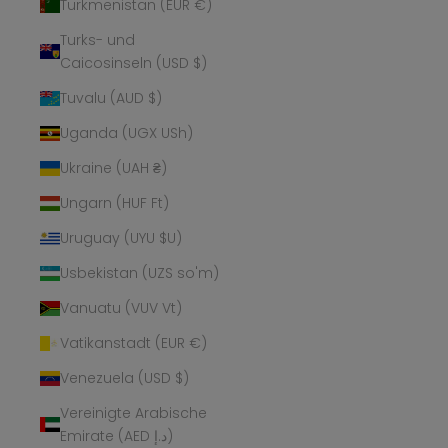
Turkmenistan (EUR €)
Turks- und
Caicosinseln (USD $)
Tuvalu (AUD $)
Uganda (UGX USh)
Ukraine (UAH ₴)
Ungarn (HUF Ft)
Uruguay (UYU $U)
Usbekistan (UZS so'm)
Vanuatu (VUV Vt)
Vatikanstadt (EUR €)
Venezuela (USD $)
Vereinigte Arabische
Emirate (AED د.إ)