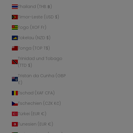
Thailand (THB ฿)
Timor-Leste (USD $)
Togo (XOF Fr)
Tokelau (NZD $)
Tonga (TOP T$)
Trinidad und Tobago
(TTD $)
Tristan da Cunha (GBP
£)
Tschad (XAF CFA)
Tschechien (CZK Kč)
Türkei (EUR €)
Tunesien (EUR €)