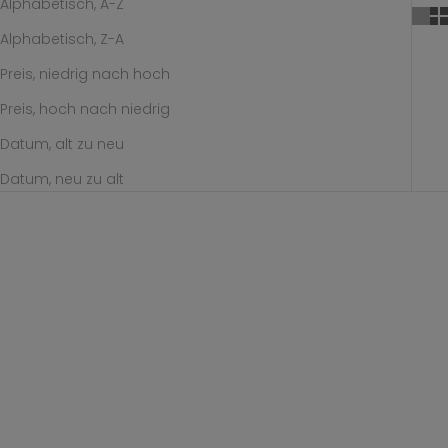
Alphabetisch, A-Z
Alphabetisch, Z-A
Preis, niedrig nach hoch
Preis, hoch nach niedrig
Datum, alt zu neu
Datum, neu zu alt
Optionen auswählen
Optionen auswählen
basic ring
memories heart hoop