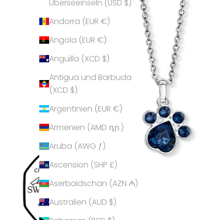
Überseeinseln (USD $)
Andorra (EUR €)
Angola (EUR €)
Anguilla (XCD $)
Antigua und Barbuda
(XCD $)
Argentinien (EUR €)
Armenien (AMD դր.)
Aruba (AWG ƒ)
Ascension (SHP £)
Aserbaidschan (AZN ₼)
Australien (AUD $)