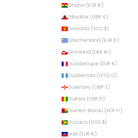
Ghana (EUR €)
Gibraltar (GBP £)
Grenada (XCD $)
Griechenland (EUR €)
Grönland (DKK kr.)
Guadeloupe (EUR €)
Guatemala (GTQ Q)
Guernsey (GBP £)
Guinea (GNF Fr)
Guinea-Bissau (XOF Fr)
Guyana (GYD $)
Haiti (EUR €)