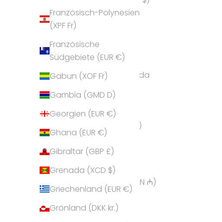
Französisch-Polynesien
Andorra (EUR €)
(XPF Fr)
Angola (EUR €)
Französische
Anguilla (XCD $)
Südgebiete (EUR €)
Antigua und Barbuda
Gabun (XOF Fr)
(XCD $)
Gambia (GMD D)
Argentinien (EUR €)
Georgien (EUR €)
Armenien (AMD դր.)
Ghana (EUR €)
Aruba (AWG ƒ)
Gibraltar (GBP £)
Ascension (SHP £)
Grenada (XCD $)
Aserbaidschan (AZN ₼)
Griechenland (EUR €)
Australien (AUD $)
Grönland (DKK kr.)
Bahamas (BSD $)