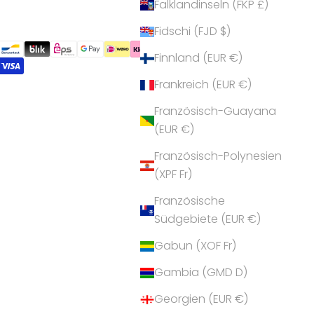
Falklandinseln (FKP £)
Fidschi (FJD $)
Finnland (EUR €)
Frankreich (EUR €)
Französisch-Guayana
(EUR €)
Französisch-Polynesien
(XPF Fr)
Französische
Südgebiete (EUR €)
Gabun (XOF Fr)
Gambia (GMD D)
Georgien (EUR €)