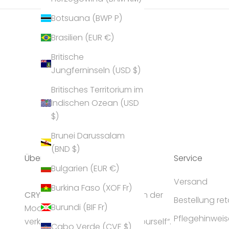
Botsuana (BWP P)
Brasilien (EUR €)
Britische
Jungferninseln (USD $)
Britisches Territorium im
Indischen Ozean (USD
$)
Brunei Darussalam
(BND $)
Über Uns
Service
Bulgarien (EUR €)
Versand
Burkina Faso (XOF Fr)
CRYST
ALP gilt als Geheimtipp in der
Bestellung re
Burundi (BIF Fr)
Modeschmuck-Branche und
Pflegehinweis
verkörpert die Idee „express yourself“.
Cabo Verde (CVE $)