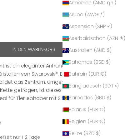
Armenien (AMD դր.)
Aruba (AWG ƒ)
Ascension (SHP £)
hen
Aserbaidschan (AZN ₼)
IN DEN WARENKORB
Australien (AUD $)
Bahamas (BSD $)
nt
ist ein eleganter Anhänger in Form einer Pfote,
ristallen von Swarovski®. Ein großer,
Bahrain (EUR €)
l bildet das Zentrum, umgeben von vier kleineren
Bangladesch (BDT ৳)
n Kette getragen, ist dieses Schmuckstück ein
Barbados (BBD $)
eal für Tierliebhaber mit Sinn für Eleganz.
Belarus (EUR €)
Belgien (EUR €)
m
Belize (BZD $)
erzeit nur 1-2 Tage