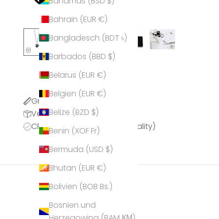
Bahamas (BSD $)
Bahrain (EUR €)
Bangladesch (BDT ৳)
Barbados (BBD $)
Belarus (EUR €)
Belgien (EUR €)
Größentabelle
Belize (BZD $)
Versandinformationen
CPQ (CRYSTALP Premium Quality)
Benin (XOF Fr)
Bermuda (USD $)
Bhutan (EUR €)
Bolivien (BOB Bs.)
Bosnien und
Herzegowina (BAM КМ)