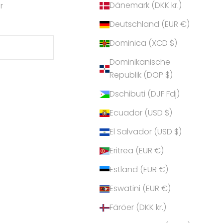
Dänemark (DKK kr.)
r
Deutschland (EUR €)
Dominica (XCD $)
Dominikanische
Republik (DOP $)
Dschibuti (DJF Fdj)
Ecuador (USD $)
El Salvador (USD $)
Eritrea (EUR €)
Estland (EUR €)
Eswatini (EUR €)
Färöer (DKK kr.)