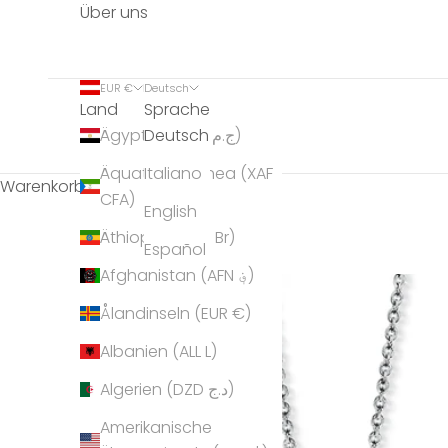
Über uns
EUR €
Deutsch
Land
Sprache
Deutsch
Ägypten (EGP ج.م)
Äquatorialguinea (XAF
Italiano
Warenkorb
CFA)
English
Äthiopien (ETB Br)
Español
Afghanistan (AFN ؋)
Ålandinseln (EUR €)
Albanien (ALL L)
Algerien (DZD د.ج)
Amerikanische