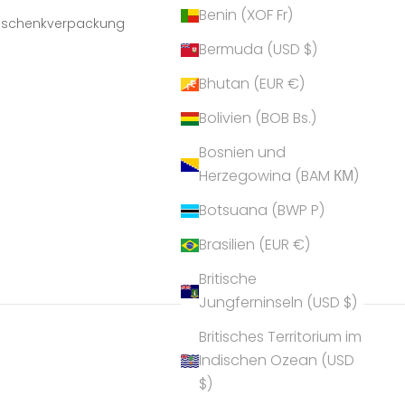
Benin (XOF Fr)
Geschenkverpackung
Bermuda (USD $)
Bhutan (EUR €)
Bolivien (BOB Bs.)
Bosnien und
Herzegowina (BAM КМ)
Botsuana (BWP P)
Brasilien (EUR €)
Britische
Jungferninseln (USD $)
Britisches Territorium im
Indischen Ozean (USD
$)