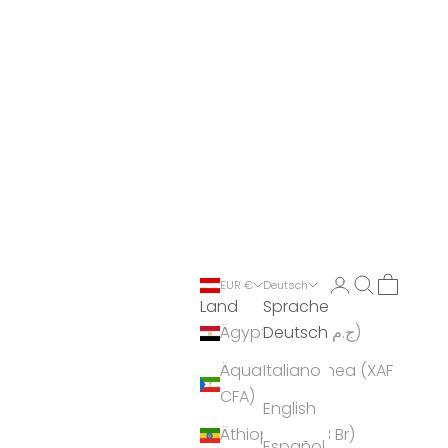
Anmelden
Suchen
Warenko
EUR €
Deutsch
Land
Sprache
Deutsch
Ägypten (EGP ج.م)
Äquatorialguinea (XAF
Italiano
CFA)
English
Äthiopien (ETB Br)
Español