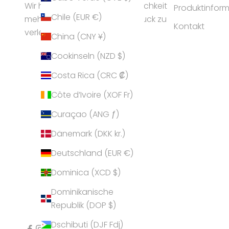
Wir helfen Frauen ihrer Persönlichkeit
Produktinfor
Chile (EUR €)
mehr Ausstrahlung und Ausdruck zu
Kontakt
verleihen.
China (CNY ¥)
Cookinseln (NZD $)
Costa Rica (CRC ₡)
Côte d’Ivoire (XOF Fr)
Curaçao (ANG ƒ)
Dänemark (DKK kr.)
Deutschland (EUR €)
Dominica (XCD $)
Dominikanische
Republik (DOP $)
Dschibuti (DJF Fdj)