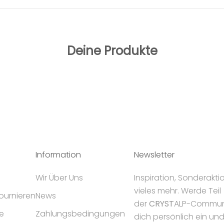
Deine Produkte
Information
Newsletter
Wir Über Uns
Inspiration, Sonderakt
vieles mehr. Werde Teil
tournieren
News
der
CRYST
ALP-Communi
e
Zahlungsbedingungen
dich persönlich ein un