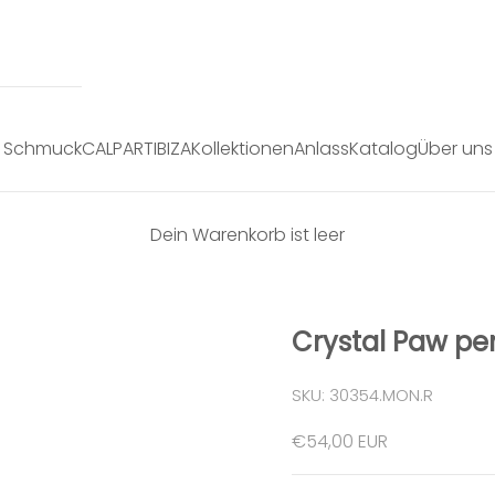
Schmuck
CALPART
IBIZA
Kollektionen
Anlass
Katalog
Über uns
Dein Warenkorb ist leer
Crystal Paw p
SKU: 30354.MON.R
Angebot
€54,00 EUR