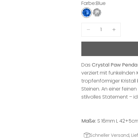
Farbe:
Blue
Blue
Crystal
Anzahl verringern
Anzahl erhö
Das
Crystal Paw Penda
verziert mit funkelnden K
tropfenförmiger Kristal
Steinen. An einer feine
stilvolles Statement – id
Maße:
S
16mm L 42+5c
Schneller Versand, Lief