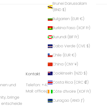
Brunei Darussalam
(BND $)
Bulgarien (EUR €)
Burkina Faso (XOF Fr)
Burundi (BIF Fr)
Cabo Verde (CVE $)
Chile (EUR €)
China (CNY ¥)
Cookinseln (NZD $)
Kontakt
Costa Rica (CRC ₡)
ionen und
Telefon: +43 5224 55550
Mail: office@crystalp.com
Côte d’Ivoire (XOF Fr)
ty, bringe
Curaçao (ANG ƒ)
d entscheide