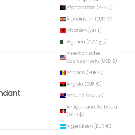
Afghanistan (AFN ؋)
Ålandinseln (EUR €)
Albanien (ALL L)
Algerien (DZD د.ج)
Amerikanische
Überseeinseln (USD $)
Andorra (EUR €)
Angola (EUR €)
endant
Anguilla (XCD $)
Antigua und Barbuda
(XCD $)
Argentinien (EUR €)