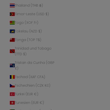
Thailand (THB ฿)
Timor-Leste (USD $)
Togo (XOF Fr)
Tokelau (NZD $)
Tonga (TOP T$)
Trinidad und Tobago
(TTD $)
Tristan da Cunha (GBP
£)
Tschad (XAF CFA)
Tschechien (CZK Kč)
Türkei (EUR €)
Tunesien (EUR €)