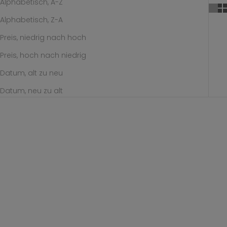
Alphabetisch, A-Z
Alphabetisch, Z-A
Preis, niedrig nach hoch
Preis, hoch nach niedrig
Datum, alt zu neu
Datum, neu zu alt
Optionen auswählen
Optionen auswählen
panorama earrings
panorama pendant