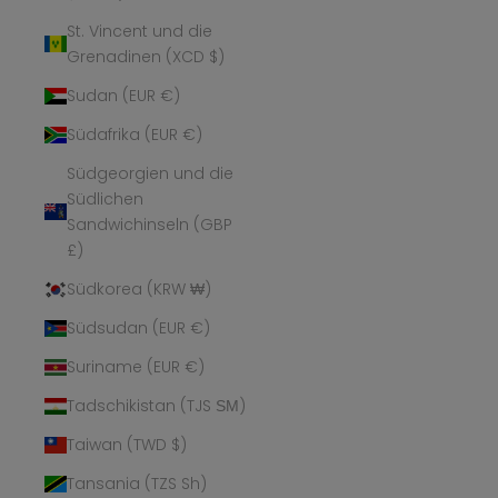
St. Vincent und die
Grenadinen (XCD $)
Sudan (EUR €)
Südafrika (EUR €)
Südgeorgien und die
Südlichen
Sandwichinseln (GBP
£)
Südkorea (KRW ₩)
Südsudan (EUR €)
Suriname (EUR €)
Tadschikistan (TJS ЅМ)
Taiwan (TWD $)
Tansania (TZS Sh)