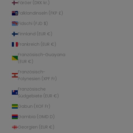
Färöer (DKK kr.)
Falklandinseln (FKP £)
Fidschi (FJD $)
Finnland (EUR €)
Frankreich (EUR €)
Französisch-Guayana
(EUR €)
Französisch-
Polynesien (XPF Fr)
Französische
Südgebiete (EUR €)
Gabun (XOF Fr)
Gambia (GMD D)
Georgien (EUR €)