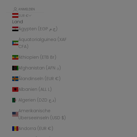
ANMELDEN
EUR €
Land
Ägypten (EGP ج.م)
Äquatorialguinea (XAF
CFA)
Äthiopien (ETB Br)
Afghanistan (AFN ؋)
Ålandinseln (EUR €)
Albanien (ALL L)
Algerien (DZD د.ج)
Amerikanische
Überseeinseln (USD $)
Andorra (EUR €)