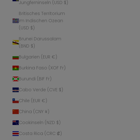
Jungferninseln (USD $)
Britisches Territorium
im Indischen Ozean
(USD $)
Brunei Darussalam
(BND $)
Bulgarien (EUR €)
Burkina Faso (XOF Fr)
Burundi (BIF Fr)
Cabo Verde (CVE $)
Chile (EUR €)
China (CNY ¥)
Cookinseln (NZD $)
Costa Rica (CRC ₡)