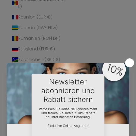
L)
Réunion (EUR €)
Ruanda (RWF FRw)
Rumänien (RON Lei)
Russland (EUR €)
Salomonen (SBD $)
Sambia (EUR €)
Samoa (WST T)
San Marino (EUR €)
São Tomé und
Príncipe (STD Db)
Saudi-Arabien (SAR
ر.س)