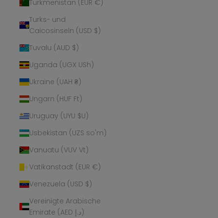
Turkmenistan (EUR €)
Turks- und
Caicosinseln (USD $)
Tuvalu (AUD $)
Uganda (UGX USh)
Ukraine (UAH ₴)
Ungarn (HUF Ft)
Uruguay (UYU $U)
Usbekistan (UZS so'm)
Vanuatu (VUV Vt)
Vatikanstadt (EUR €)
Venezuela (USD $)
Vereinigte Arabische
Emirate (AED د.إ)