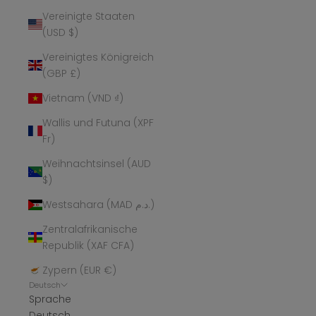
Vereinigte Staaten
(USD $)
Vereinigtes Königreich
(GBP £)
Vietnam (VND ₫)
Wallis und Futuna (XPF
Fr)
Weihnachtsinsel (AUD
$)
Westsahara (MAD د.م.)
Zentralafrikanische
Republik (XAF CFA)
Zypern (EUR €)
Deutsch
Sprache
Deutsch