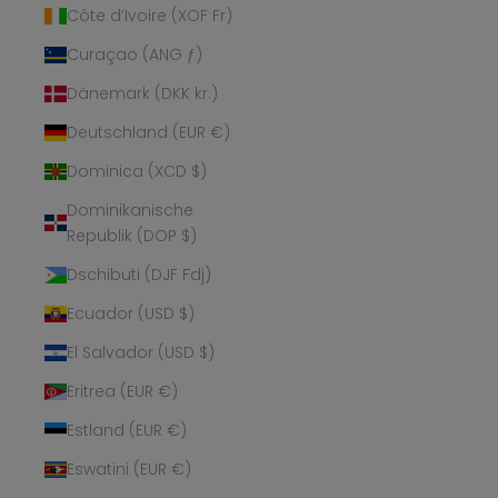
Côte d’Ivoire (XOF Fr)
Curaçao (ANG ƒ)
Dänemark (DKK kr.)
Deutschland (EUR €)
Dominica (XCD $)
Dominikanische
Republik (DOP $)
Dschibuti (DJF Fdj)
Ecuador (USD $)
El Salvador (USD $)
Eritrea (EUR €)
Estland (EUR €)
Eswatini (EUR €)