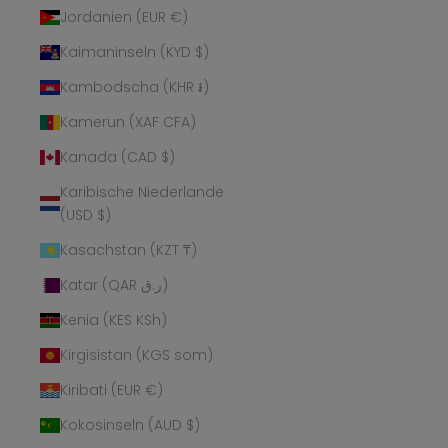
Jordanien (EUR €)
Kaimaninseln (KYD $)
Kambodscha (KHR ៛)
Kamerun (XAF CFA)
Kanada (CAD $)
Karibische Niederlande
(USD $)
Kasachstan (KZT ₸)
Katar (QAR ر.ق)
Kenia (KES KSh)
Kirgisistan (KGS som)
Kiribati (EUR €)
Kokosinseln (AUD $)