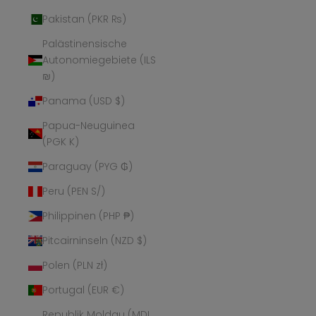
Pakistan (PKR ₨)
Palästinensische
Autonomiegebiete (ILS
₪)
Panama (USD $)
Papua-Neuguinea
(PGK K)
Paraguay (PYG ₲)
Peru (PEN S/)
Philippinen (PHP ₱)
Pitcairninseln (NZD $)
Polen (PLN zł)
Portugal (EUR €)
Republik Moldau (MDL