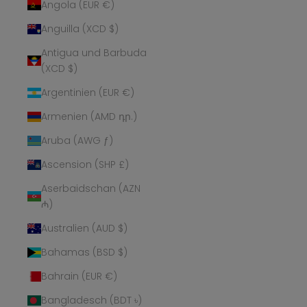
Angola (EUR €)
Anguilla (XCD $)
Antigua und Barbuda
(XCD $)
Argentinien (EUR €)
Armenien (AMD դր.)
Aruba (AWG ƒ)
Ascension (SHP £)
Aserbaidschan (AZN
₼)
Australien (AUD $)
Bahamas (BSD $)
Bahrain (EUR €)
Bangladesch (BDT ৳)