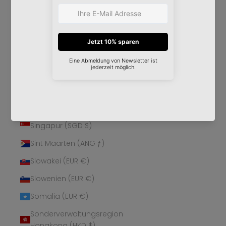
Schweden (SEK kr)
Schweiz (CHF CHF)
Senegal (XOF Fr)
Serbien (RSD РСД)
Seychellen (EUR €)
Sierra Leone (SLL Le)
Simbabwe (USD $)
Singapur (SGD $)
Sint Maarten (ANG ƒ)
Slowakei (EUR €)
Slowenien (EUR €)
Somalia (EUR €)
Sonderverwaltungsregion
Hongkong (HKD $)