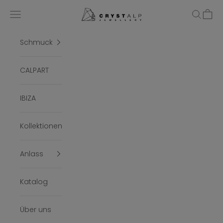
Zum Inhalt springen
crystalpjewelry
Menü
Suchen
Ware
Schmuck
CALPART
IBIZA
Kollektionen
Anlass
Katalog
Über uns