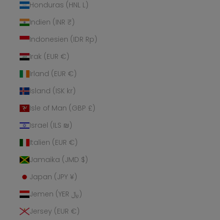
Honduras (HNL L)
Indien (INR ₹)
Indonesien (IDR Rp)
Irak (EUR €)
Irland (EUR €)
Island (ISK kr)
Isle of Man (GBP £)
Israel (ILS ₪)
Italien (EUR €)
Jamaika (JMD $)
Japan (JPY ¥)
Jemen (YER ﷼)
Jersey (EUR €)