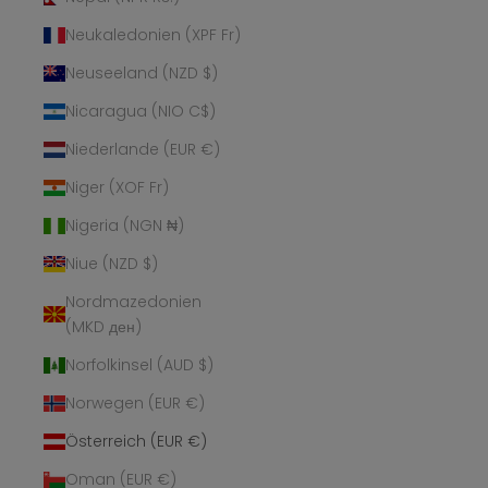
Neukaledonien (XPF Fr)
Neuseeland (NZD $)
Nicaragua (NIO C$)
Niederlande (EUR €)
Niger (XOF Fr)
Nigeria (NGN ₦)
Niue (NZD $)
Nordmazedonien
(MKD ден)
Norfolkinsel (AUD $)
Norwegen (EUR €)
Österreich (EUR €)
Oman (EUR €)