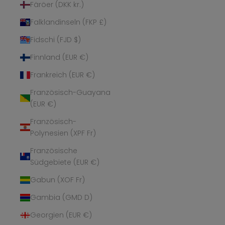
Färöer (DKK kr.)
Falklandinseln (FKP £)
Fidschi (FJD $)
Finnland (EUR €)
Frankreich (EUR €)
Französisch-Guayana
(EUR €)
Französisch-
Polynesien (XPF Fr)
Französische
Südgebiete (EUR €)
Gabun (XOF Fr)
Gambia (GMD D)
Georgien (EUR €)