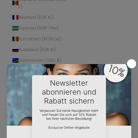
L)
Réunion (EUR €)
Ruanda (RWF FRw)
Rumänien (RON Lei)
Russland (EUR €)
Salomonen (SBD $)
Sambia (EUR €)
Samoa (WST T)
San Marino (EUR €)
São Tomé und
Príncipe (STD Db)
Saudi-Arabien (SAR
ر.س)