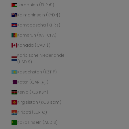
Jordanien (EUR €)
Kaimaninseln (KYD $)
Kambodscha (KHR ៛)
Kamerun (XAF CFA)
Kanada (CAD $)
Karibische Niederlande
(USD $)
Kasachstan (KZT ₸)
Katar (QAR ر.ق)
Kenia (KES KSh)
Kirgisistan (KGS som)
Kiribati (EUR €)
Kokosinseln (AUD $)