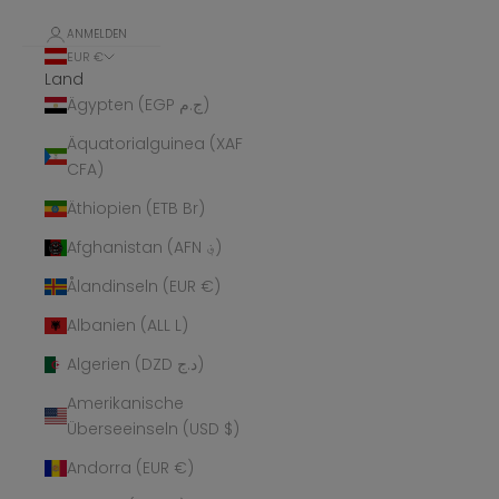
ANMELDEN
EUR €
Land
Ägypten (EGP ج.م)
Äquatorialguinea (XAF
CFA)
Äthiopien (ETB Br)
Afghanistan (AFN ؋)
Ålandinseln (EUR €)
Albanien (ALL L)
Algerien (DZD د.ج)
Amerikanische
Überseeinseln (USD $)
Andorra (EUR €)