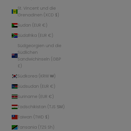
St. Vincent und die
Grenadinen (XCD $)
Sudan (EUR €)
Südafrika (EUR €)
Südgeorgien und die
Südlichen
Sandwichinseln (GBP
£)
Südkorea (KRW ₩)
Südsudan (EUR €)
Suriname (EUR €)
Tadschikistan (TJS ЅМ)
Taiwan (TWD $)
Tansania (TZS Sh)