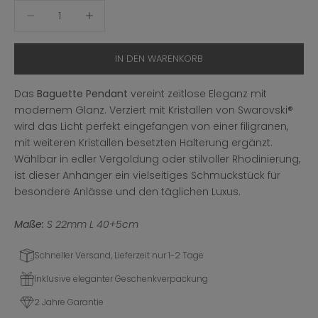
Anzahl verringern
Anzahl erhöhen
IN DEN WARENKORB
Das
Baguette Pendant
vereint zeitlose Eleganz mit
modernem Glanz. Verziert mit Kristallen von Swarovski
®
wird
das Licht perfekt eingefangen von einer filigranen,
mit weiteren Kristallen besetzten Halterung ergänzt.
Wählbar in edler Vergoldung oder stilvoller Rhodinierung,
ist dieser Anhänger ein vielseitiges Schmuckstück für
besondere Anlässe und den täglichen Luxus.
Maße:
S 22mm L 40+5cm
Schneller Versand, Lieferzeit nur 1-2 Tage
Inklusive eleganter Geschenkverpackung
2 Jahre Garantie