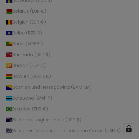
Barbados (BBD $)
Belarus (EUR €)
Belgien (EUR €)
Belize (BZD $)
Benin (XOF Fr)
Bermuda (USD $)
Bhutan (EUR €)
Bolivien (BOB Bs.)
Bosnien und Herzegowina (BAM КМ)
Botsuana (BWP P)
Brasilien (EUR €)
Britische Jungferninseln (USD $)
Britisches Territorium im Indischen Ozean (USD $)