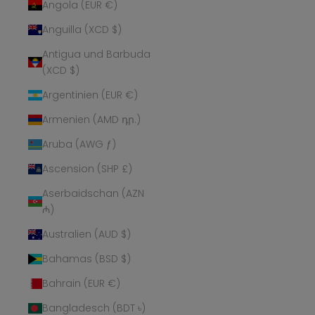
Angola (EUR €)
Anguilla (XCD $)
Antigua und Barbuda
(XCD $)
Argentinien (EUR €)
Armenien (AMD դր.)
Aruba (AWG ƒ)
Ascension (SHP £)
Aserbaidschan (AZN
₼)
Australien (AUD $)
Bahamas (BSD $)
Bahrain (EUR €)
Bangladesch (BDT ৳)