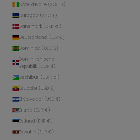
Côte d’Ivoire (XOF Fr)
Curaçao (ANG ƒ)
Dänemark (DKK kr.)
Deutschland (EUR €)
Dominica (XCD $)
Dominikanische
Republik (DOP $)
Dschibuti (DJF Fdj)
Ecuador (USD $)
El Salvador (USD $)
Eritrea (EUR €)
Estland (EUR €)
Eswatini (EUR €)