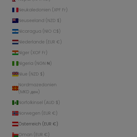
Neukaledonien (XPF Fr)
Neuseeland (NZD $)
Nicaragua (NIO C$)
Niederlande (EUR €)
Niger (XOF Fr)
Nigeria (NGN ₦)
Niue (NZD $)
Nordmazedonien
(MKD ден)
Norfolkinsel (AUD $)
Norwegen (EUR €)
Österreich (EUR €)
Oman (EUR €)