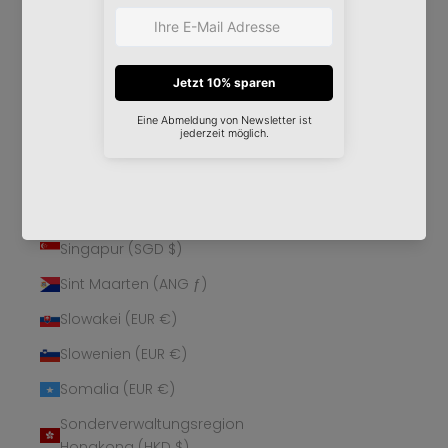
Schweden (SEK kr)
Schweiz (CHF CHF)
Senegal (XOF Fr)
Serbien (RSD РСД)
Seychellen (EUR €)
Sierra Leone (SLL Le)
Simbabwe (USD $)
Singapur (SGD $)
Sint Maarten (ANG ƒ)
Slowakei (EUR €)
Slowenien (EUR €)
Somalia (EUR €)
Sonderverwaltungsregion
Hongkong (HKD $)