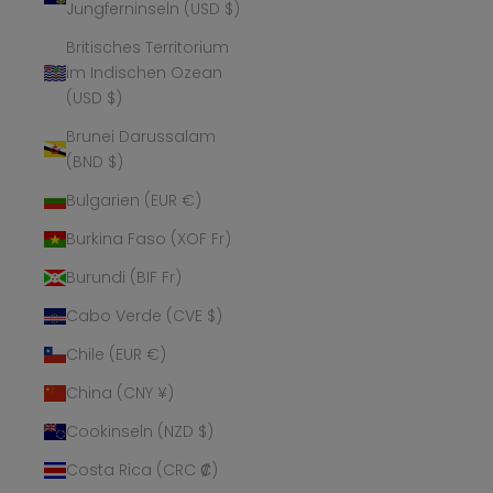
Jungferninseln (USD $)
Britisches Territorium
im Indischen Ozean
(USD $)
Brunei Darussalam
(BND $)
Bulgarien (EUR €)
Burkina Faso (XOF Fr)
Burundi (BIF Fr)
Cabo Verde (CVE $)
Chile (EUR €)
China (CNY ¥)
Cookinseln (NZD $)
Costa Rica (CRC ₡)