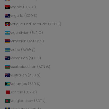
Angola (EUR €)
Anguilla (XCD $)
Antigua und Barbuda (XCD $)
Argentinien (EUR €)
Armenien (AMD դր.)
Aruba (AWG ƒ)
Ascension (SHP £)
Aserbaidschan (AZN ₼)
Australien (AUD $)
Bahamas (BSD $)
Bahrain (EUR €)
Bangladesch (BDT ৳)