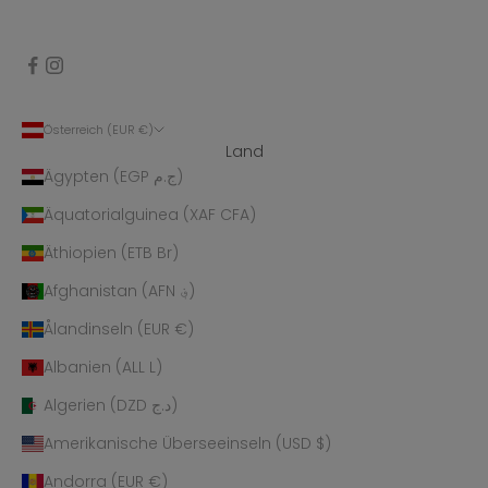
Österreich (EUR €)
Land
Ägypten (EGP ج.م)
Äquatorialguinea (XAF CFA)
Äthiopien (ETB Br)
Afghanistan (AFN ؋)
Ålandinseln (EUR €)
Albanien (ALL L)
Algerien (DZD د.ج)
Amerikanische Überseeinseln (USD $)
Andorra (EUR €)