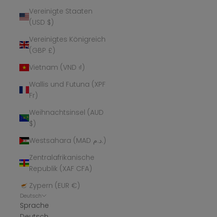
Vereinigte Staaten
(USD $)
Vereinigtes Königreich
(GBP £)
Vietnam (VND ₫)
Wallis und Futuna (XPF
Fr)
Weihnachtsinsel (AUD
$)
Westsahara (MAD د.م.)
Zentralafrikanische
Republik (XAF CFA)
Zypern (EUR €)
Deutsch
Sprache
Deutsch