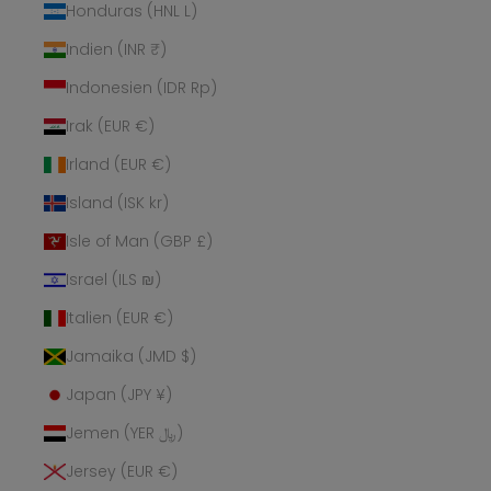
Honduras (HNL L)
Indien (INR ₹)
Indonesien (IDR Rp)
Irak (EUR €)
Irland (EUR €)
Island (ISK kr)
Isle of Man (GBP £)
Israel (ILS ₪)
Italien (EUR €)
Jamaika (JMD $)
Japan (JPY ¥)
Jemen (YER ﷼)
Jersey (EUR €)