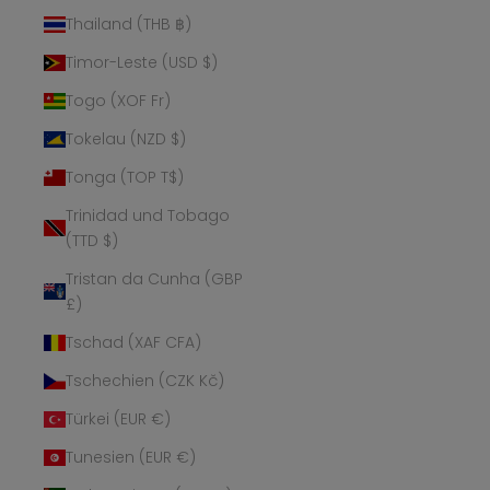
Thailand (THB ฿)
Timor-Leste (USD $)
Togo (XOF Fr)
Tokelau (NZD $)
Tonga (TOP T$)
Trinidad und Tobago
(TTD $)
Tristan da Cunha (GBP
£)
Tschad (XAF CFA)
Tschechien (CZK Kč)
Türkei (EUR €)
Tunesien (EUR €)