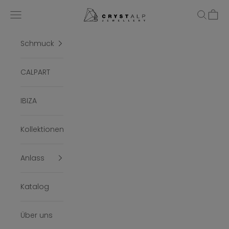
Zum Inhalt springen
crystalpjewelry
Menü
Suchen
Ware
Schmuck
CALPART
IBIZA
Kollektionen
Anlass
Katalog
Über uns