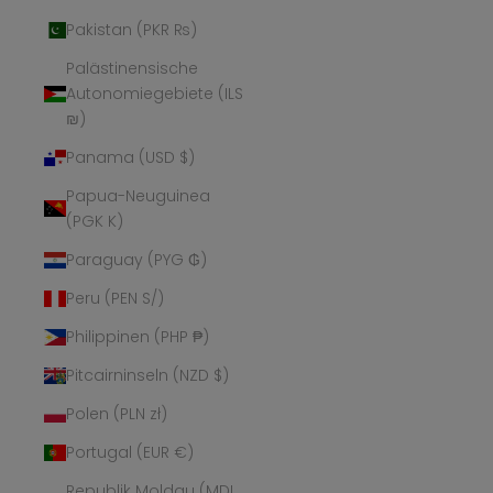
Pakistan (PKR ₨)
Palästinensische
Autonomiegebiete (ILS
₪)
Panama (USD $)
Papua-Neuguinea
(PGK K)
Paraguay (PYG ₲)
Peru (PEN S/)
Philippinen (PHP ₱)
Pitcairninseln (NZD $)
Polen (PLN zł)
Portugal (EUR €)
Republik Moldau (MDL