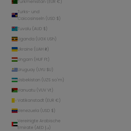
Turkmenistan (EUR €)
Turks- und
Caicosinseln (USD $)
Tuvalu (AUD $)
Uganda (UGX USh)
Ukraine (UAH ₴)
Ungarn (HUF Ft)
Uruguay (UYU $U)
Usbekistan (UZS so'm)
Vanuatu (VUV Vt)
Vatikanstadt (EUR €)
Venezuela (USD $)
Vereinigte Arabische
Emirate (AED د.إ)