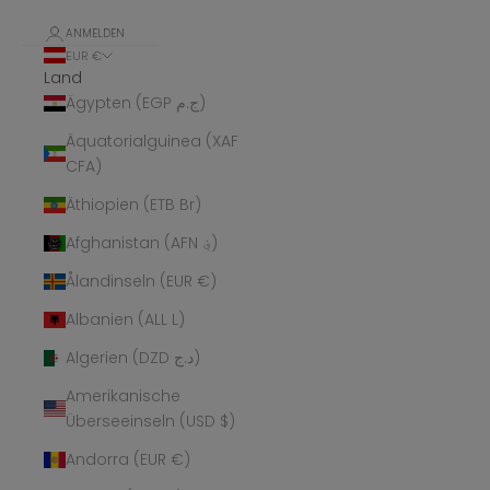
ANMELDEN
EUR €
Land
Ägypten (EGP ج.م)
Äquatorialguinea (XAF
CFA)
Äthiopien (ETB Br)
Afghanistan (AFN ؋)
Ålandinseln (EUR €)
Albanien (ALL L)
Algerien (DZD د.ج)
Amerikanische
Überseeinseln (USD $)
Andorra (EUR €)