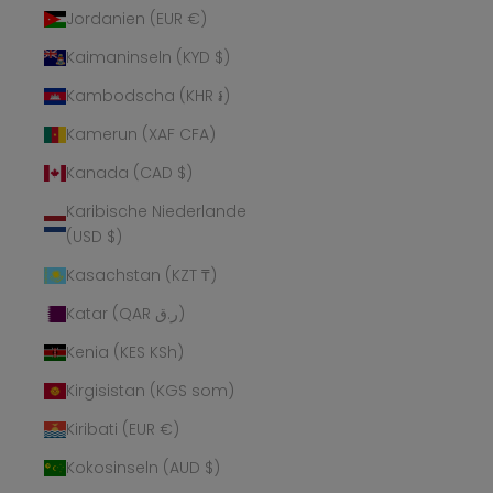
Jordanien (EUR €)
Kaimaninseln (KYD $)
Kambodscha (KHR ៛)
Kamerun (XAF CFA)
Kanada (CAD $)
Karibische Niederlande
(USD $)
Kasachstan (KZT ₸)
Katar (QAR ر.ق)
Kenia (KES KSh)
Kirgisistan (KGS som)
Kiribati (EUR €)
Kokosinseln (AUD $)