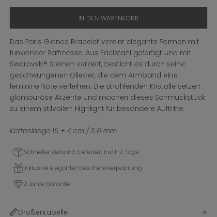
IN DEN WARENKORB
Das Paris Glance Bracelet vereint elegante Formen mit
funkelnder Raffinesse. Aus Edelstahl gefertigt und mit
Swarovski® Steinen verziert, besticht es durch seine
geschwungenen Glieder, die dem Armband eine
feminine Note verleihen. Die strahlenden Kristalle setzen
glamouröse Akzente und machen dieses Schmuckstück
zu einem stilvollen Highlight für besondere Auftritte.
Kettenlänge 16 + 4 cm / S 6 mm
Schneller Versand, Lieferzeit nur 1-2 Tage
Inklusive eleganter Geschenkverpackung
2 Jahre Garantie
Größentabelle