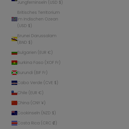
Jungferninseln (USD $)
Britisches Territorium
im Indischen Ozean
(USD $)
Brunei Darussalam
(BND $)
Bulgarien (EUR €)
Burkina Faso (XOF Fr)
Burundi (BIF Fr)
Cabo Verde (CVE $)
Chile (EUR €)
China (CNY ¥)
Cookinseln (NZD $)
Costa Rica (CRC ₡)