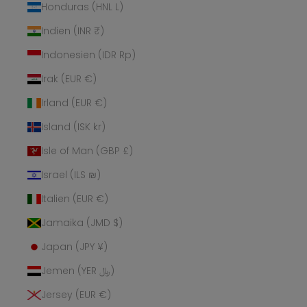
Honduras (HNL L)
Indien (INR ₹)
Indonesien (IDR Rp)
Irak (EUR €)
Irland (EUR €)
Island (ISK kr)
Isle of Man (GBP £)
Israel (ILS ₪)
Italien (EUR €)
Jamaika (JMD $)
Japan (JPY ¥)
Jemen (YER ﷼)
Jersey (EUR €)