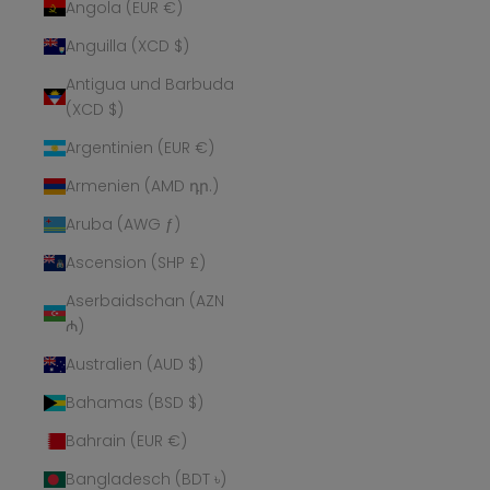
Angola (EUR €)
Anguilla (XCD $)
Antigua und Barbuda
(XCD $)
Argentinien (EUR €)
Armenien (AMD դր.)
Aruba (AWG ƒ)
Ascension (SHP £)
Aserbaidschan (AZN
₼)
Australien (AUD $)
Bahamas (BSD $)
Bahrain (EUR €)
Bangladesch (BDT ৳)