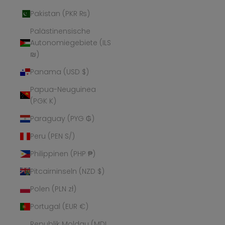
Pakistan (PKR ₨)
Palästinensische
Autonomiegebiete (ILS
₪)
Panama (USD $)
Papua-Neuguinea
(PGK K)
Paraguay (PYG ₲)
Peru (PEN S/)
Philippinen (PHP ₱)
Pitcairninseln (NZD $)
Polen (PLN zł)
Portugal (EUR €)
Republik Moldau (MDL