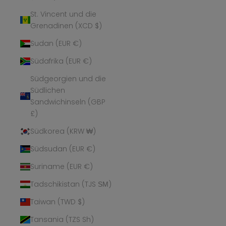
St. Vincent und die
Grenadinen (XCD $)
Sudan (EUR €)
Südafrika (EUR €)
Südgeorgien und die
Südlichen
Sandwichinseln (GBP
£)
Südkorea (KRW ₩)
Südsudan (EUR €)
Suriname (EUR €)
Tadschikistan (TJS ЅМ)
Taiwan (TWD $)
Tansania (TZS Sh)