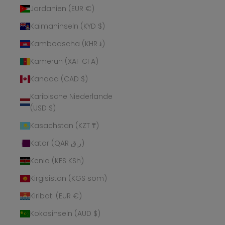
Jordanien (EUR €)
Kaimaninseln (KYD $)
Kambodscha (KHR ៛)
Kamerun (XAF CFA)
Kanada (CAD $)
Karibische Niederlande
(USD $)
Kasachstan (KZT ₸)
Katar (QAR ر.ق)
Kenia (KES KSh)
Kirgisistan (KGS som)
Kiribati (EUR €)
Kokosinseln (AUD $)