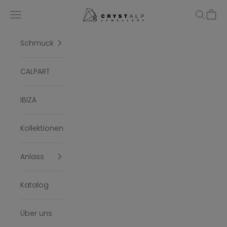
Zum Inhalt springen
crystalpjewelry
Menü
Suchen
Ware
Schmuck
CALPART
IBIZA
Kollektionen
Anlass
Katalog
Über uns