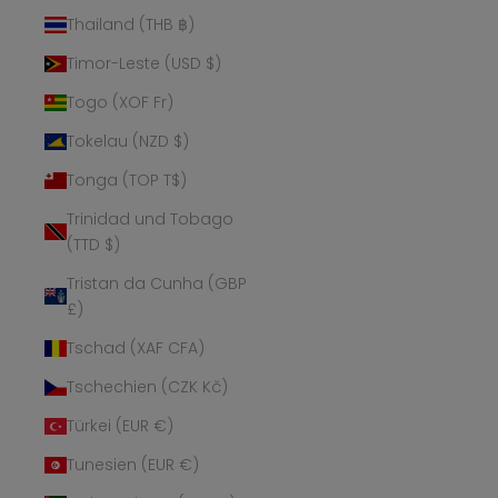
Thailand (THB ฿)
Timor-Leste (USD $)
Togo (XOF Fr)
Tokelau (NZD $)
Tonga (TOP T$)
Trinidad und Tobago
(TTD $)
Tristan da Cunha (GBP
£)
Tschad (XAF CFA)
Tschechien (CZK Kč)
Türkei (EUR €)
Tunesien (EUR €)