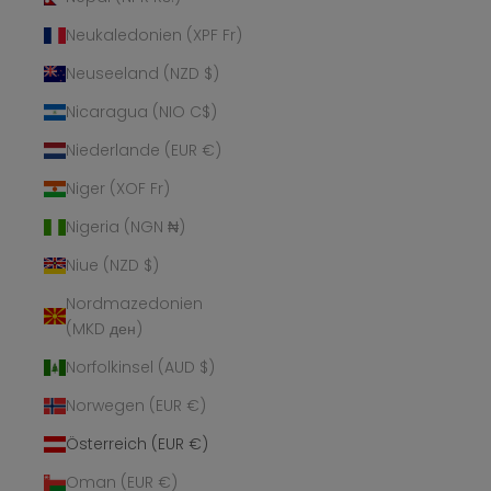
Neukaledonien (XPF Fr)
Neuseeland (NZD $)
Nicaragua (NIO C$)
Niederlande (EUR €)
Niger (XOF Fr)
Nigeria (NGN ₦)
Niue (NZD $)
Nordmazedonien
(MKD ден)
Norfolkinsel (AUD $)
Norwegen (EUR €)
Österreich (EUR €)
Oman (EUR €)