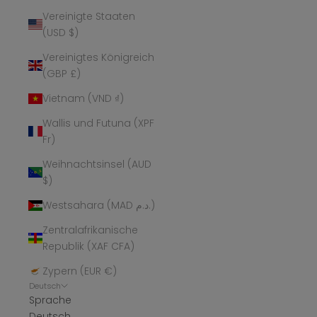
Vereinigte Staaten
(USD $)
Vereinigtes Königreich
(GBP £)
Vietnam (VND ₫)
Wallis und Futuna (XPF
Fr)
Weihnachtsinsel (AUD
$)
Westsahara (MAD د.م.)
Zentralafrikanische
Republik (XAF CFA)
Zypern (EUR €)
Deutsch
Sprache
Deutsch