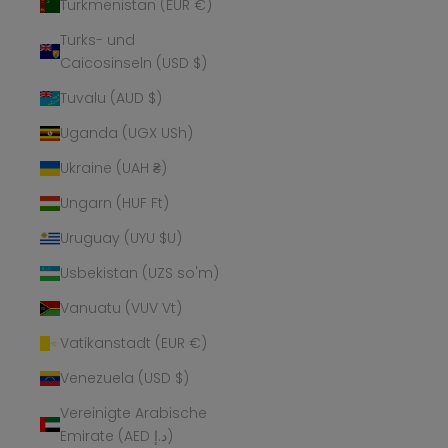
Turkmenistan (EUR €)
Turks- und
Caicosinseln (USD $)
Tuvalu (AUD $)
Uganda (UGX USh)
Ukraine (UAH ₴)
Ungarn (HUF Ft)
Uruguay (UYU $U)
Usbekistan (UZS so'm)
Vanuatu (VUV Vt)
Vatikanstadt (EUR €)
Venezuela (USD $)
Vereinigte Arabische
Emirate (AED د.إ)