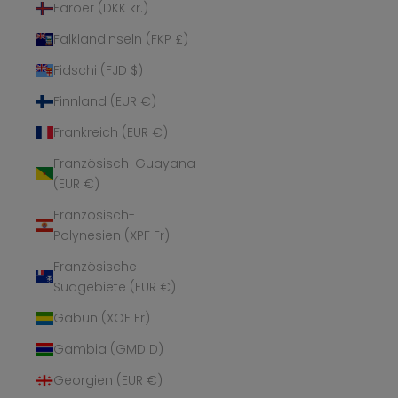
Färöer (DKK kr.)
Falklandinseln (FKP £)
Fidschi (FJD $)
Finnland (EUR €)
Frankreich (EUR €)
Französisch-Guayana
(EUR €)
Französisch-
Polynesien (XPF Fr)
Französische
Südgebiete (EUR €)
Gabun (XOF Fr)
Gambia (GMD D)
Georgien (EUR €)