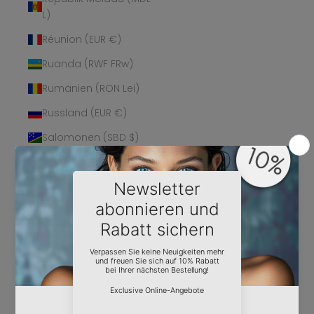
L)
Réunion (EUR €)
Ruanda (RWF FRw)
Rumänien (RON Lei)
Russland (EUR €)
Salomonen (SBD $)
Sambia (EUR €)
Samoa (WST T)
San Marino (EUR €)
São Tomé und
Príncipe (STD Db)
Saudi-Arabien (SAR
ر.س)