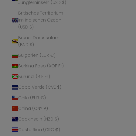
Jungferninseln (USD $)
Britisches Territorium
im Indischen Ozean
(USD $)
Brunei Darussalam
(BND $)
Bulgarien (EUR €)
Burkina Faso (XOF Fr)
Burundi (BIF Fr)
Cabo Verde (CVE $)
Chile (EUR €)
China (CNY ¥)
Cookinseln (NZD $)
Costa Rica (CRC ₡)