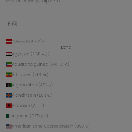
Mail: office@crystalp.com
Österreich (EUR €)
Land
Ägypten (EGP ج.م)
Äquatorialguinea (XAF CFA)
Äthiopien (ETB Br)
Afghanistan (AFN ؋)
Ålandinseln (EUR €)
Albanien (ALL L)
Algerien (DZD د.ج)
Amerikanische Überseeinseln (USD $)