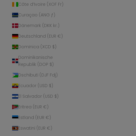
Côte d’Ivoire (XOF Fr)
Curaçao (ANG ƒ)
Dänemark (DKK kr.)
Deutschland (EUR €)
Dominica (XCD $)
Dominikanische
Republik (DOP $)
Dschibuti (DJF Fdj)
Ecuador (USD $)
El Salvador (USD $)
Eritrea (EUR €)
Estland (EUR €)
Eswatini (EUR €)