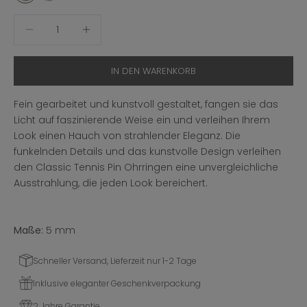
Anzahl verringern
Anzahl erhöhen
IN DEN WARENKORB
Fein gearbeitet und kunstvoll gestaltet, fangen sie das
Licht auf faszinierende Weise ein und verleihen Ihrem
Look einen Hauch von strahlender Eleganz. Die
funkelnden Details und das kunstvolle Design verleihen
den Classic Tennis Pin Ohrringen eine unvergleichliche
Ausstrahlung, die jeden Look bereichert.
Maße:
5 mm
Schneller Versand, Lieferzeit nur 1-2 Tage
Inklusive eleganter Geschenkverpackung
2 Jahre Garantie