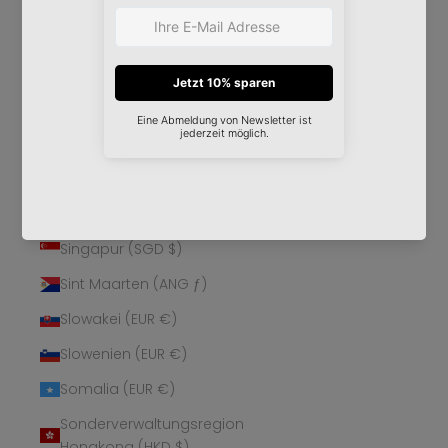
Schweden (SEK kr)
Schweiz (CHF CHF)
Senegal (XOF Fr)
Serbien (RSD РСД)
Seychellen (EUR €)
Sierra Leone (SLL Le)
Simbabwe (USD $)
Singapur (SGD $)
Sint Maarten (ANG ƒ)
Slowakei (EUR €)
Slowenien (EUR €)
Somalia (EUR €)
Sonderverwaltungsregion
Hongkong (HKD $)