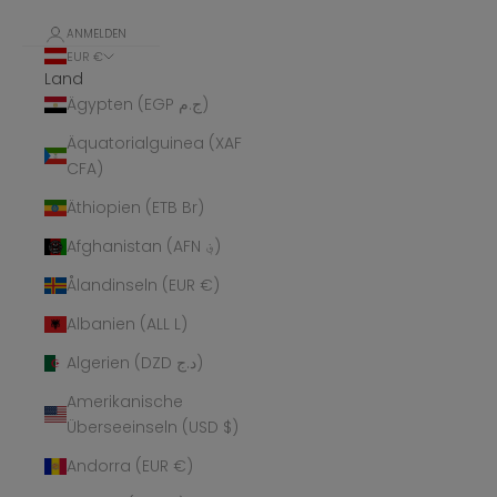
ANMELDEN
EUR €
Land
Ägypten (EGP ج.م)
Äquatorialguinea (XAF
CFA)
Äthiopien (ETB Br)
Afghanistan (AFN ؋)
Ålandinseln (EUR €)
Albanien (ALL L)
Algerien (DZD د.ج)
Amerikanische
Überseeinseln (USD $)
Andorra (EUR €)