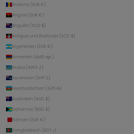
Andorra (EUR €)
Angola (EUR €)
Anguilla (XCD $)
Antigua und Barbuda (XCD $)
Argentinien (EUR €)
Armenien (AMD դր.)
Aruba (AWG ƒ)
Ascension (SHP £)
Aserbaidschan (AZN ₼)
Australien (AUD $)
Bahamas (BSD $)
Bahrain (EUR €)
Bangladesch (BDT ৳)