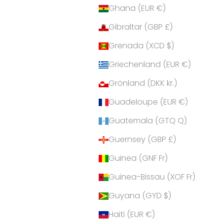
Ghana (EUR €)
Gibraltar (GBP £)
Grenada (XCD $)
Griechenland (EUR €)
Grönland (DKK kr.)
Guadeloupe (EUR €)
Guatemala (GTQ Q)
Guernsey (GBP £)
Guinea (GNF Fr)
Guinea-Bissau (XOF Fr)
Guyana (GYD $)
Haiti (EUR €)