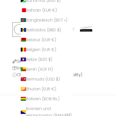
Bahamas (BSD $)
Bahrain (EUR €)
Bangladesch (BDT ৳)
Barbados (BBD $)
Belarus (EUR €)
Belgien (EUR €)
Belize (BZD $)
Größentabelle
Versandinformationen
Benin (XOF Fr)
CPQ (CRYSTALP Premium Quality)
Bermuda (USD $)
Bhutan (EUR €)
Bolivien (BOB Bs.)
Bosnien und
Herzegowina (BAM КМ)