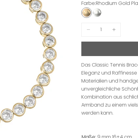
Farbe:
Rhodium Gold Pl
Rhodium Gold Plated
Rhodium
Anzahl verringern
Anzahl erhö
Das Classic Tennis Brace
Eleganz und Raffinesse 
Materialien und handgef
unvergleichliche Schönhe
Kombination aus schli
Armband zu einem viels
werden kann.
Maße:
9 mm 16+4 cm