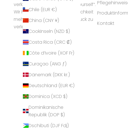
Pflegehinweis
verkörpert die Idee „express yourself“.
Chile (EUR €)
Wir helfen Frauen ihrer Persönlichkeit
Produktinfor
mehr Ausstrahlung und Ausdruck zu
China (CNY ¥)
Kontakt
verleihen.
Cookinseln (NZD $)
Costa Rica (CRC ₡)
Côte d’Ivoire (XOF Fr)
Curaçao (ANG ƒ)
Dänemark (DKK kr.)
Deutschland (EUR €)
Dominica (XCD $)
Dominikanische
Republik (DOP $)
Dschibuti (DJF Fdj)