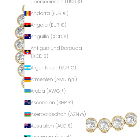
Überseeinseln (USD $)
Andorra (EUR €)
Angola (EUR €)
Anguilla (XCD $)
Antigua und Barbuda
(XCD $)
Argentinien (EUR €)
Armenien (AMD դր.)
Aruba (AWG ƒ)
Ascension (SHP £)
Aserbaidschan (AZN ₼)
Australien (AUD $)