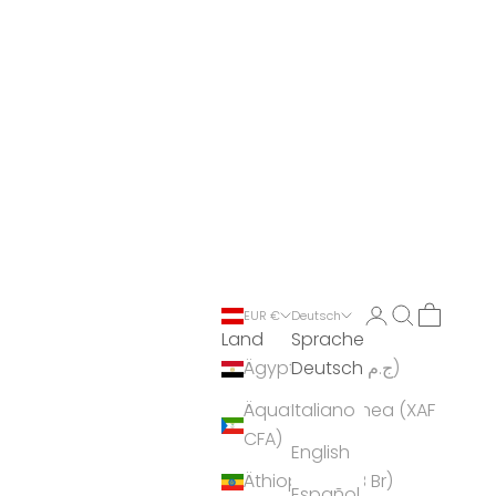
Anmelden
Suchen
Warenko
EUR €
Deutsch
Land
Sprache
Deutsch
Ägypten (EGP ج.م)
Äquatorialguinea (XAF
Italiano
CFA)
English
Äthiopien (ETB Br)
Español