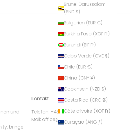
Brunei Darussalam
(BND $)
Bulgarien (EUR €)
Burkina Faso (XOF Fr)
Burundi (BIF Fr)
Cabo Verde (CVE $)
Chile (EUR €)
China (CNY ¥)
Cookinseln (NZD $)
Kontakt
Costa Rica (CRC ₡)
Côte d’Ivoire (XOF Fr)
ionen und
Telefon: +43 5224 55550
Mail: office@crystalp.com
Curaçao (ANG ƒ)
ty, bringe