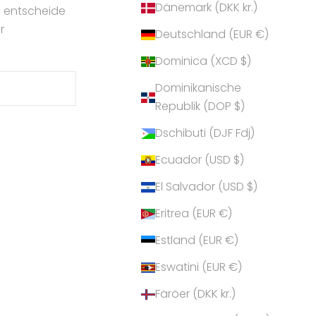
Dänemark (DKK kr.)
d entscheide
r
Deutschland (EUR €)
Dominica (XCD $)
Dominikanische
Republik (DOP $)
Dschibuti (DJF Fdj)
Ecuador (USD $)
El Salvador (USD $)
Eritrea (EUR €)
Estland (EUR €)
Eswatini (EUR €)
Färöer (DKK kr.)