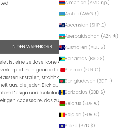
Armenien (AMD դր.)
ated
Aruba (AWG ƒ)
Ascension (SHP £)
hen
Aserbaidschan (AZN ₼)
IN DEN WARENKORB
Australien (AUD $)
Bahamas (BSD $)
let ist eine zeitlose Ikone des Schmucks, die
verkörpert. Fein gearbeitet aus hochwertigen
Bahrain (EUR €)
assten Kristallen, strahlt dieses Armband eine
Bangladesch (BDT ৳)
it aus, die jeden Blick auf sich zieht. Die perfekte
Barbados (BBD $)
chtem Design und funkelndem Glanz macht dieses
eitigen Accessoire, das zu jedem Anlass getragen
Belarus (EUR €)
Belgien (EUR €)
Belize (BZD $)