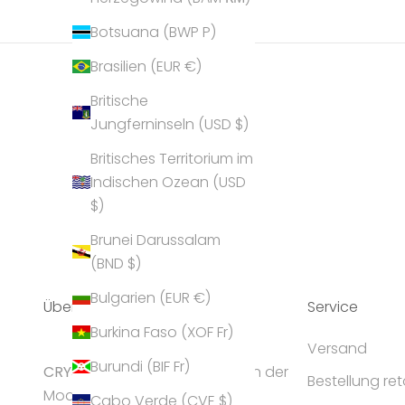
Botsuana (BWP P)
Brasilien (EUR €)
Britische
Jungferninseln (USD $)
Britisches Territorium im
Indischen Ozean (USD
$)
Brunei Darussalam
(BND $)
Bulgarien (EUR €)
Über Uns
Service
Burkina Faso (XOF Fr)
Versand
Burundi (BIF Fr)
CRYST
ALP gilt als Geheimtipp in der
Bestellung re
Modeschmuck-Branche und
Cabo Verde (CVE $)