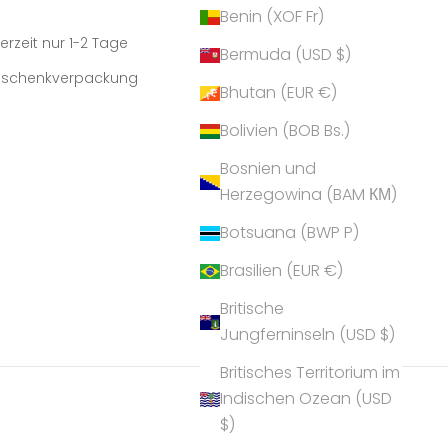
Benin (XOF Fr)
erzeit nur 1-2 Tage
Bermuda (USD $)
Geschenkverpackung
Bhutan (EUR €)
Bolivien (BOB Bs.)
Bosnien und
Herzegowina (BAM КМ)
Botsuana (BWP P)
Brasilien (EUR €)
Britische
Jungferninseln (USD $)
Britisches Territorium im
Indischen Ozean (USD
$)