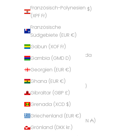
Amerikanische
Französisch-Polynesien
Überseeinseln (USD $)
(XPF Fr)
Andorra (EUR €)
Französische
Angola (EUR €)
Südgebiete (EUR €)
Anguilla (XCD $)
Gabun (XOF Fr)
Antigua und Barbuda
Gambia (GMD D)
(XCD $)
Georgien (EUR €)
Argentinien (EUR €)
Ghana (EUR €)
Armenien (AMD դր.)
Gibraltar (GBP £)
Aruba (AWG ƒ)
Grenada (XCD $)
Ascension (SHP £)
Griechenland (EUR €)
Aserbaidschan (AZN ₼)
Grönland (DKK kr.)
Australien (AUD $)