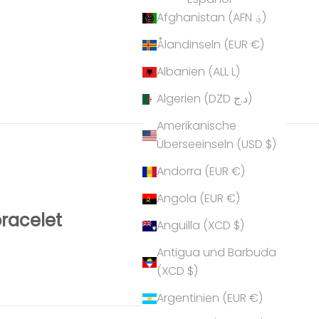
Afghanistan (AFN ؋)
Ålandinseln (EUR €)
Albanien (ALL L)
Algerien (DZD د.ج)
Amerikanische
Überseeinseln (USD $)
Andorra (EUR €)
Angola (EUR €)
bracelet
Anguilla (XCD $)
Antigua und Barbuda
(XCD $)
Argentinien (EUR €)