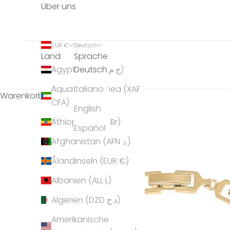
Über uns
EUR €
Deutsch
Land
Sprache
Deutsch
Ägypten (EGP ج.م)
Äquatorialguinea (XAF
Italiano
Warenkorb
CFA)
English
Äthiopien (ETB Br)
Español
Afghanistan (AFN ؋)
Ålandinseln (EUR €)
Albanien (ALL L)
Algerien (DZD د.ج)
Amerikanische