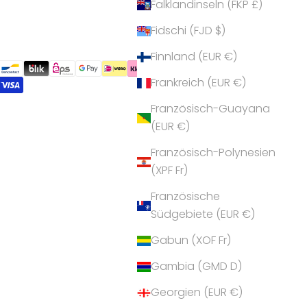
Falklandinseln (FKP £)
Fidschi (FJD $)
Finnland (EUR €)
Frankreich (EUR €)
Französisch-Guayana
(EUR €)
Französisch-Polynesien
(XPF Fr)
Französische
Südgebiete (EUR €)
Gabun (XOF Fr)
Gambia (GMD D)
Georgien (EUR €)