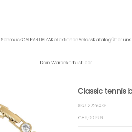
Schmuck
CALPART
IBIZA
Kollektionen
Anlass
Katalog
Über uns
Dein Warenkorb ist leer
Classic tennis 
SKU: 22280.G
Angebot
€89,00 EUR