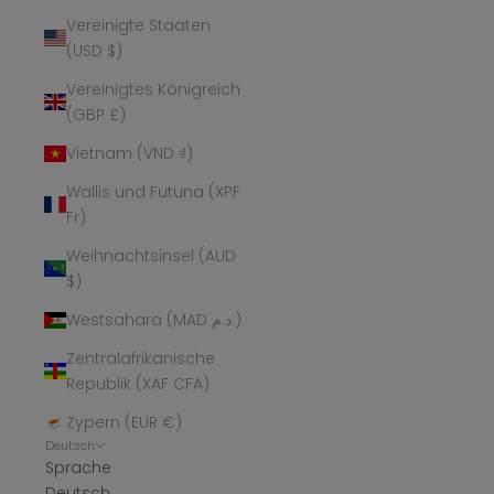
Vereinigte Staaten
(USD $)
Vereinigtes Königreich
(GBP £)
Vietnam (VND ₫)
Wallis und Futuna (XPF
Fr)
Weihnachtsinsel (AUD
$)
Westsahara (MAD د.م.)
Zentralafrikanische
Republik (XAF CFA)
Zypern (EUR €)
Deutsch
Sprache
Deutsch