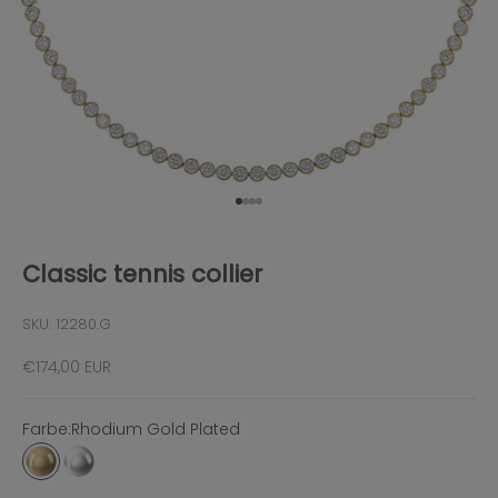
Gehe zu Element 1
Gehe zu Element 2
Gehe zu Element 3
Gehe zu Element 4
Classic tennis collier
SKU: 12280.G
Angebot
€174,00 EUR
Farbe:
Rhodium Gold Plated
Rhodium Gold Plated
Rhodium