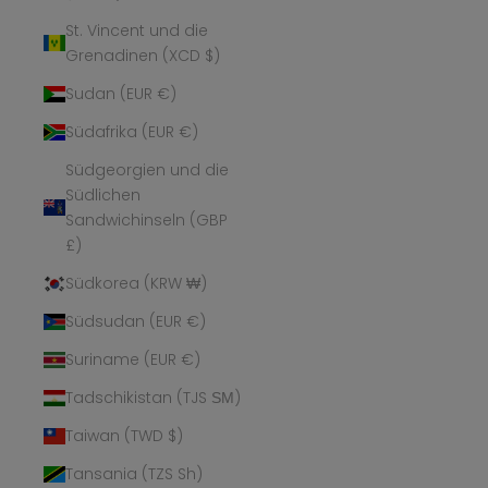
St. Vincent und die
Grenadinen (XCD $)
Sudan (EUR €)
Südafrika (EUR €)
Südgeorgien und die
Südlichen
Sandwichinseln (GBP
£)
Südkorea (KRW ₩)
Südsudan (EUR €)
Suriname (EUR €)
Tadschikistan (TJS ЅМ)
Taiwan (TWD $)
Tansania (TZS Sh)