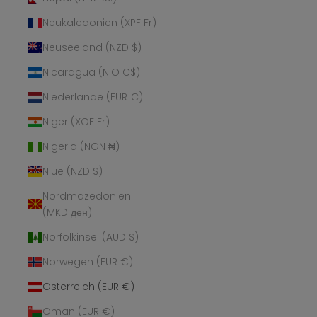
Neukaledonien (XPF Fr)
Neuseeland (NZD $)
Nicaragua (NIO C$)
Niederlande (EUR €)
Niger (XOF Fr)
Nigeria (NGN ₦)
Niue (NZD $)
Nordmazedonien
(MKD ден)
Norfolkinsel (AUD $)
Norwegen (EUR €)
Österreich (EUR €)
Oman (EUR €)