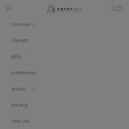
Zum Inhalt springen
crystalpjewelry
Menü
Suchen
Ware
Schmuck
CALPART
IBIZA
Kollektionen
Anlass
Katalog
Über uns