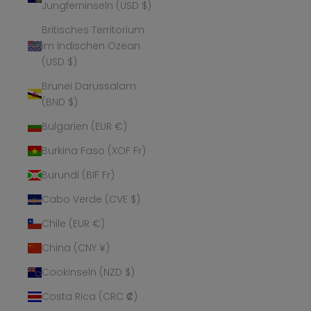
Jungferninseln (USD $)
Britisches Territorium
im Indischen Ozean
(USD $)
Brunei Darussalam
(BND $)
Bulgarien (EUR €)
Burkina Faso (XOF Fr)
Burundi (BIF Fr)
Cabo Verde (CVE $)
Chile (EUR €)
China (CNY ¥)
Cookinseln (NZD $)
Costa Rica (CRC ₡)