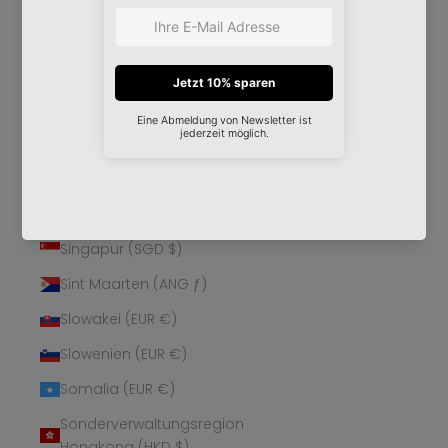
Schweden (SEK kr)
Schweiz (CHF CHF)
Senegal (XOF Fr)
Serbien (RSD РСД)
Seychellen (EUR €)
Sierra Leone (SLL Le)
Simbabwe (USD $)
Singapur (SGD $)
Sint Maarten (ANG ƒ)
Slowakei (EUR €)
Slowenien (EUR €)
Somalia (EUR €)
Sonderverwaltungsregion
Hongkong (HKD $)