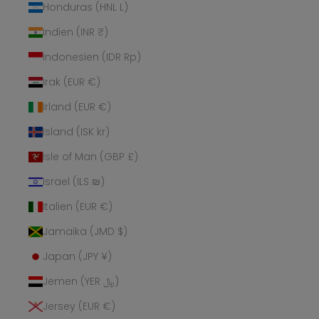
Honduras (HNL L)
Indien (INR ₹)
Indonesien (IDR Rp)
Irak (EUR €)
Irland (EUR €)
Island (ISK kr)
Isle of Man (GBP £)
Israel (ILS ₪)
Italien (EUR €)
Jamaika (JMD $)
Japan (JPY ¥)
Jemen (YER ﷼)
Jersey (EUR €)