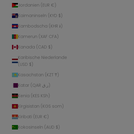
Jordanien (EUR €)
Kaimaninseln (KYD $)
Kambodscha (KHR ៛)
Kamerun (XAF CFA)
Kanada (CAD $)
Karibische Niederlande
(USD $)
Kasachstan (KZT ₸)
Katar (QAR ر.ق)
Kenia (KES KSh)
Kirgisistan (KGS som)
Kiribati (EUR €)
Kokosinseln (AUD $)