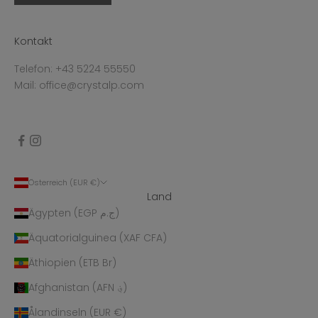
Kontakt
Telefon: +43 5224 55550
Mail: office@crystalp.com
Österreich (EUR €)
Land
Ägypten (EGP ج.م)
Äquatorialguinea (XAF CFA)
Äthiopien (ETB Br)
Afghanistan (AFN ؋)
Ålandinseln (EUR €)