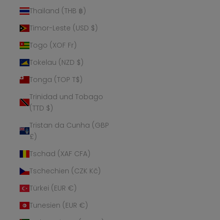
Thailand (THB ฿)
Timor-Leste (USD $)
Togo (XOF Fr)
Tokelau (NZD $)
Tonga (TOP T$)
Trinidad und Tobago
(TTD $)
Tristan da Cunha (GBP
£)
Tschad (XAF CFA)
Tschechien (CZK Kč)
Türkei (EUR €)
Tunesien (EUR €)