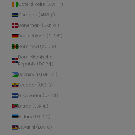
Côte d’Ivoire (XOF Fr)
Curaçao (ANG ƒ)
Dänemark (DKK kr.)
Deutschland (EUR €)
Dominica (XCD $)
Dominikanische
Republik (DOP $)
Dschibuti (DJF Fdj)
Ecuador (USD $)
El Salvador (USD $)
Eritrea (EUR €)
Estland (EUR €)
Eswatini (EUR €)