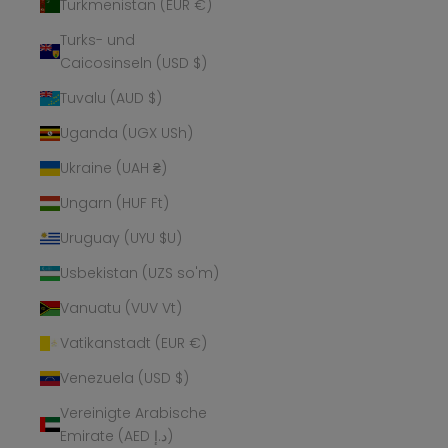
Turkmenistan (EUR €)
Turks- und
Caicosinseln (USD $)
Tuvalu (AUD $)
Uganda (UGX USh)
Ukraine (UAH ₴)
Ungarn (HUF Ft)
Uruguay (UYU $U)
Usbekistan (UZS so'm)
Vanuatu (VUV Vt)
Vatikanstadt (EUR €)
Venezuela (USD $)
Vereinigte Arabische
Emirate (AED د.إ)