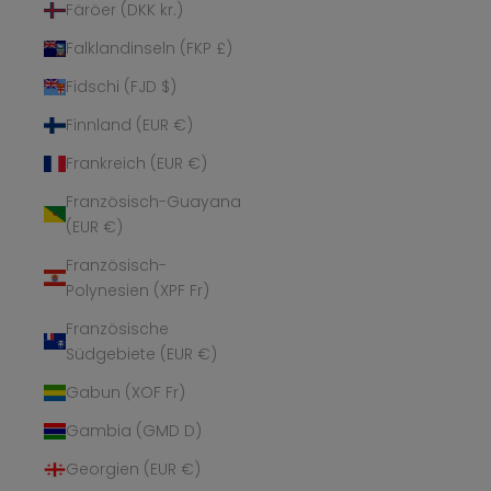
Färöer (DKK kr.)
Falklandinseln (FKP £)
Fidschi (FJD $)
Finnland (EUR €)
Frankreich (EUR €)
Französisch-Guayana
(EUR €)
Französisch-
Polynesien (XPF Fr)
Französische
Südgebiete (EUR €)
Gabun (XOF Fr)
Gambia (GMD D)
Georgien (EUR €)