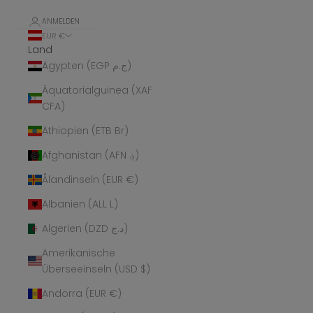
ANMELDEN
EUR €
Land
Ägypten (EGP ج.م)
Äquatorialguinea (XAF
CFA)
Äthiopien (ETB Br)
Afghanistan (AFN ؋)
Ålandinseln (EUR €)
Albanien (ALL L)
Algerien (DZD د.ج)
Amerikanische
Überseeinseln (USD $)
Andorra (EUR €)