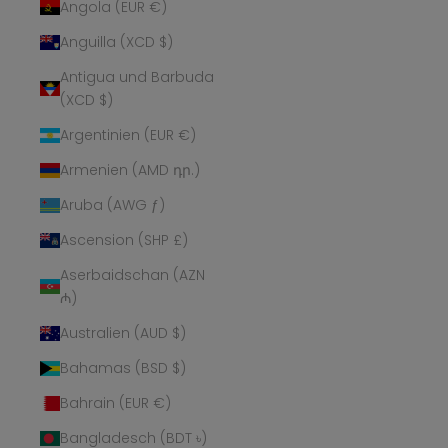
Angola (EUR €)
Anguilla (XCD $)
Antigua und Barbuda
(XCD $)
Argentinien (EUR €)
Armenien (AMD դր.)
Aruba (AWG ƒ)
Ascension (SHP £)
Aserbaidschan (AZN
₼)
Australien (AUD $)
Bahamas (BSD $)
Bahrain (EUR €)
Bangladesch (BDT ৳)