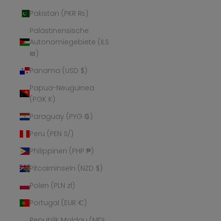
Pakistan (PKR ₨)
Palästinensische
Autonomiegebiete (ILS
₪)
Panama (USD $)
Papua-Neuguinea
(PGK K)
Paraguay (PYG ₲)
Peru (PEN S/)
Philippinen (PHP ₱)
Pitcairninseln (NZD $)
Polen (PLN zł)
Portugal (EUR €)
Republik Moldau (MDL