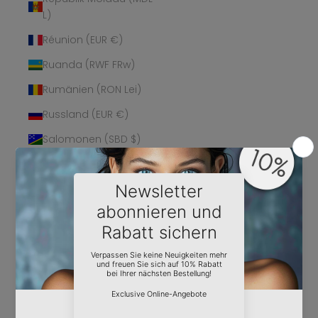
L)
Réunion (EUR €)
Ruanda (RWF FRw)
Rumänien (RON Lei)
Russland (EUR €)
Salomonen (SBD $)
Sambia (EUR €)
Samoa (WST T)
San Marino (EUR €)
São Tomé und
Príncipe (STD Db)
Saudi-Arabien (SAR
ر.س)