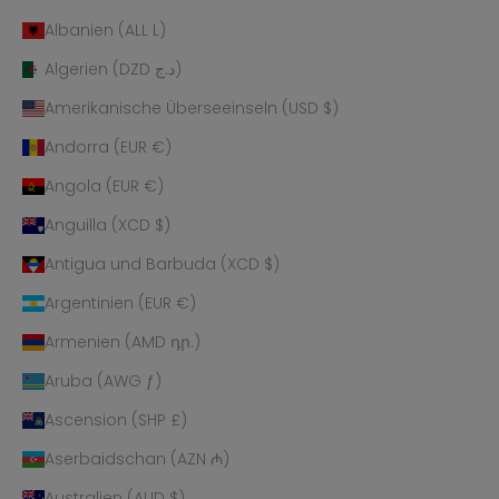
Albanien (ALL L)
Algerien (DZD د.ج)
Amerikanische Überseeinseln (USD $)
Andorra (EUR €)
Angola (EUR €)
Anguilla (XCD $)
Antigua und Barbuda (XCD $)
Argentinien (EUR €)
Armenien (AMD դր.)
Aruba (AWG ƒ)
Ascension (SHP £)
Aserbaidschan (AZN ₼)
Australien (AUD $)