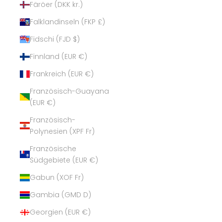
Färöer (DKK kr.)
Falklandinseln (FKP £)
Fidschi (FJD $)
Finnland (EUR €)
Frankreich (EUR €)
Französisch-Guayana
(EUR €)
Französisch-
Polynesien (XPF Fr)
Französische
Südgebiete (EUR €)
Gabun (XOF Fr)
Gambia (GMD D)
Georgien (EUR €)