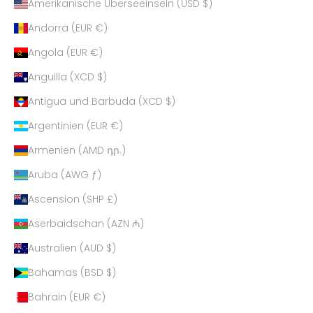
Amerikanische Überseeinseln (USD $)
Andorra (EUR €)
Angola (EUR €)
Anguilla (XCD $)
Antigua und Barbuda (XCD $)
Argentinien (EUR €)
Armenien (AMD դր.)
Aruba (AWG ƒ)
Ascension (SHP £)
Aserbaidschan (AZN ₼)
Australien (AUD $)
Bahamas (BSD $)
Bahrain (EUR €)