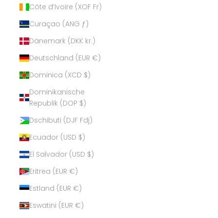
Côte d’Ivoire (XOF Fr)
Curaçao (ANG ƒ)
Dänemark (DKK kr.)
Deutschland (EUR €)
Dominica (XCD $)
Dominikanische
Republik (DOP $)
Dschibuti (DJF Fdj)
Ecuador (USD $)
El Salvador (USD $)
Eritrea (EUR €)
Estland (EUR €)
Eswatini (EUR €)