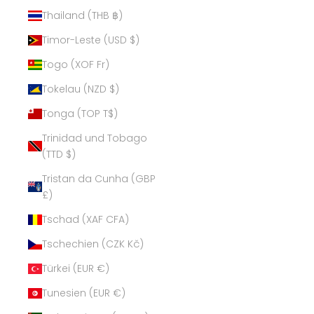
Thailand (THB ฿)
Timor-Leste (USD $)
Togo (XOF Fr)
Tokelau (NZD $)
Tonga (TOP T$)
Trinidad und Tobago
(TTD $)
Tristan da Cunha (GBP
£)
Tschad (XAF CFA)
Tschechien (CZK Kč)
Türkei (EUR €)
Tunesien (EUR €)