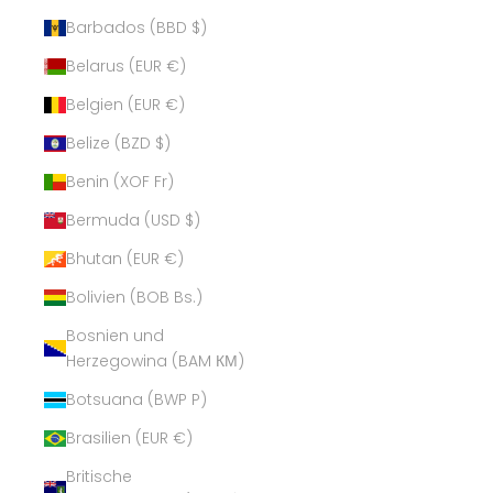
Barbados (BBD $)
Belarus (EUR €)
Belgien (EUR €)
Belize (BZD $)
Benin (XOF Fr)
Bermuda (USD $)
Bhutan (EUR €)
Bolivien (BOB Bs.)
Bosnien und
Herzegowina (BAM КМ)
Botsuana (BWP P)
Brasilien (EUR €)
Britische