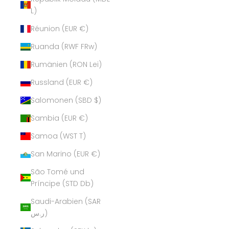
L)
Réunion (EUR €)
Ruanda (RWF FRw)
Rumänien (RON Lei)
Russland (EUR €)
Salomonen (SBD $)
Sambia (EUR €)
Samoa (WST T)
San Marino (EUR €)
São Tomé und
Príncipe (STD Db)
Saudi-Arabien (SAR
ر.س)