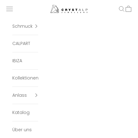
Zum Inhalt springen
crystalpjewelry
Menü
Suchen
Ware
Schmuck
CALPART
IBIZA
Kollektionen
Anlass
Katalog
Über uns