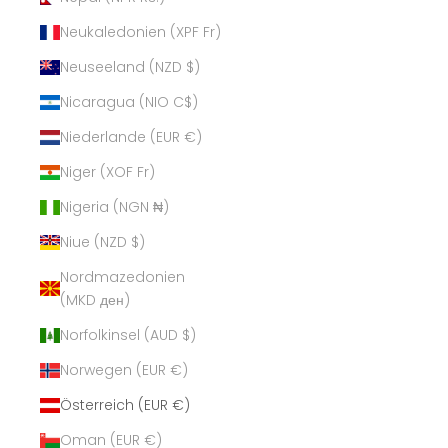
Neukaledonien (XPF Fr)
Neuseeland (NZD $)
Nicaragua (NIO C$)
Niederlande (EUR €)
Niger (XOF Fr)
Nigeria (NGN ₦)
Niue (NZD $)
Nordmazedonien
(MKD ден)
Norfolkinsel (AUD $)
Norwegen (EUR €)
Österreich (EUR €)
Oman (EUR €)