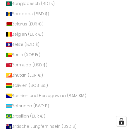
Bangladesch (BDT ৳)
Barbados (BBD $)
Belarus (EUR €)
Belgien (EUR €)
Belize (BZD $)
Benin (XOF Fr)
Bermuda (USD $)
Bhutan (EUR €)
Bolivien (BOB Bs.)
Bosnien und Herzegowina (BAM КМ)
Botsuana (BWP P)
Brasilien (EUR €)
Britische Jungferninseln (USD $)