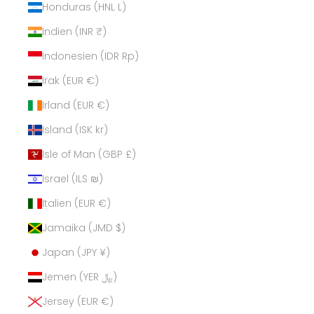
Honduras (HNL L)
Indien (INR ₹)
Indonesien (IDR Rp)
Irak (EUR €)
Irland (EUR €)
Island (ISK kr)
Isle of Man (GBP £)
Israel (ILS ₪)
Italien (EUR €)
Jamaika (JMD $)
Japan (JPY ¥)
Jemen (YER ﷼)
Jersey (EUR €)