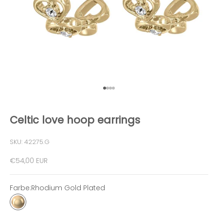
Gehe zu Element 1
Gehe zu Element 2
Gehe zu Element 3
Gehe zu Element 4
Celtic love hoop earrings
SKU: 42275.G
Angebot
€54,00 EUR
Farbe:
Rhodium Gold Plated
Rhodium Gold Plated