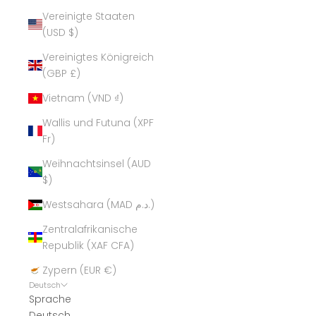
Vereinigte Staaten
(USD $)
Vereinigtes Königreich
(GBP £)
Vietnam (VND ₫)
Wallis und Futuna (XPF
Fr)
Weihnachtsinsel (AUD
$)
Westsahara (MAD د.م.)
Zentralafrikanische
Republik (XAF CFA)
Zypern (EUR €)
Deutsch
Sprache
Deutsch