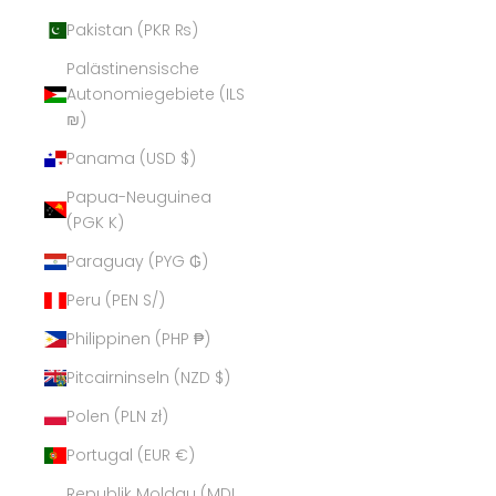
Pakistan (PKR ₨)
Palästinensische
Autonomiegebiete (ILS
₪)
Panama (USD $)
Papua-Neuguinea
(PGK K)
Paraguay (PYG ₲)
Peru (PEN S/)
Philippinen (PHP ₱)
Pitcairninseln (NZD $)
Polen (PLN zł)
Portugal (EUR €)
Republik Moldau (MDL