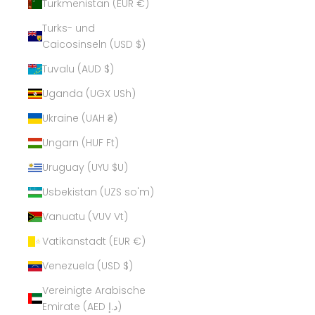
Turkmenistan (EUR €)
Turks- und
Caicosinseln (USD $)
Tuvalu (AUD $)
Uganda (UGX USh)
Ukraine (UAH ₴)
Ungarn (HUF Ft)
Uruguay (UYU $U)
Usbekistan (UZS so'm)
Vanuatu (VUV Vt)
Vatikanstadt (EUR €)
Venezuela (USD $)
Vereinigte Arabische
Emirate (AED د.إ)