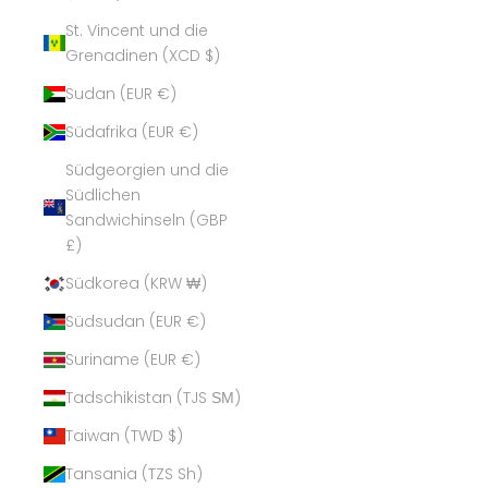
St. Vincent und die
Grenadinen (XCD $)
Sudan (EUR €)
Südafrika (EUR €)
Südgeorgien und die
Südlichen
Sandwichinseln (GBP
£)
Südkorea (KRW ₩)
Südsudan (EUR €)
Suriname (EUR €)
Tadschikistan (TJS ЅМ)
Taiwan (TWD $)
Tansania (TZS Sh)