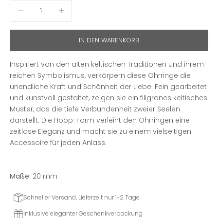
Anzahl verringern
Anzahl erhöhen
IN DEN WARENKORB
Inspiriert von den alten keltischen Traditionen und ihrem
reichen Symbolismus, verkörpern diese Ohrringe die
unendliche Kraft und Schönheit der Liebe. Fein gearbeitet
und kunstvoll gestaltet, zeigen sie ein filigranes keltisches
Muster, das die tiefe Verbundenheit zweier Seelen
darstellt. Die Hoop-Form verleiht den Ohrringen eine
zeitlose Eleganz und macht sie zu einem vielseitigen
Accessoire für jeden Anlass.
Maße:
20 mm
Schneller Versand, Lieferzeit nur 1-2 Tage
Inklusive eleganter Geschenkverpackung