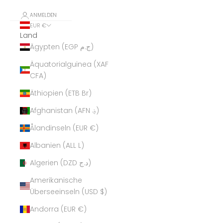
ANMELDEN
EUR €
Land
Ägypten (EGP ج.م)
Äquatorialguinea (XAF
CFA)
Äthiopien (ETB Br)
Afghanistan (AFN ؋)
Ålandinseln (EUR €)
Albanien (ALL L)
Algerien (DZD د.ج)
Amerikanische
Überseeinseln (USD $)
Andorra (EUR €)