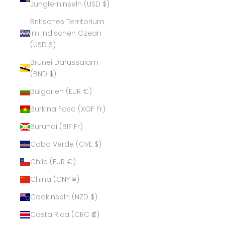
Jungferninseln (USD $)
Britisches Territorium
im Indischen Ozean
(USD $)
Brunei Darussalam
(BND $)
Bulgarien (EUR €)
Burkina Faso (XOF Fr)
Burundi (BIF Fr)
Cabo Verde (CVE $)
Chile (EUR €)
China (CNY ¥)
Cookinseln (NZD $)
Costa Rica (CRC ₡)