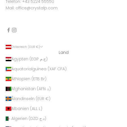
Telefon: +43 5224 55550
Mail: office@crystalp.com
Österreich (EUR €)
Land
Ägypten (EGP ج.م)
Äquatorialguinea (XAF CFA)
Äthiopien (ETB Br)
Afghanistan (AFN ؋)
Ålandinseln (EUR €)
Albanien (ALL L)
Algerien (DZD د.ج)