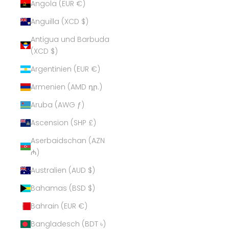
Angola (EUR €)
Anguilla (XCD $)
Antigua und Barbuda
(XCD $)
Argentinien (EUR €)
Armenien (AMD դր.)
Aruba (AWG ƒ)
Ascension (SHP £)
Aserbaidschan (AZN
₼)
Australien (AUD $)
Bahamas (BSD $)
Bahrain (EUR €)
Bangladesch (BDT ৳)