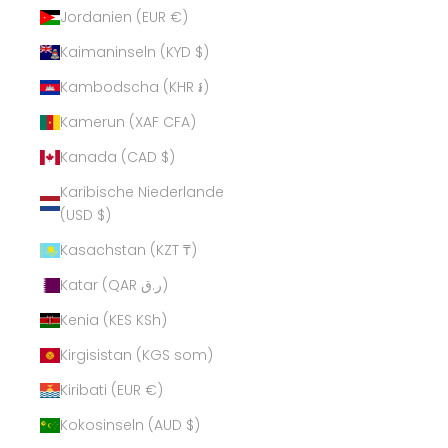
Jordanien (EUR €)
Kaimaninseln (KYD $)
Kambodscha (KHR ៛)
Kamerun (XAF CFA)
Kanada (CAD $)
Karibische Niederlande
(USD $)
Kasachstan (KZT ₸)
Katar (QAR ر.ق)
Kenia (KES KSh)
Kirgisistan (KGS som)
Kiribati (EUR €)
Kokosinseln (AUD $)