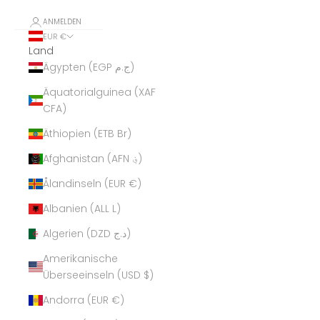
ANMELDEN
EUR €
Land
Ägypten (EGP ج.م)
Äquatorialguinea (XAF
CFA)
Äthiopien (ETB Br)
Afghanistan (AFN ؋)
Ålandinseln (EUR €)
Albanien (ALL L)
Algerien (DZD د.ج)
Amerikanische
Überseeinseln (USD $)
Andorra (EUR €)