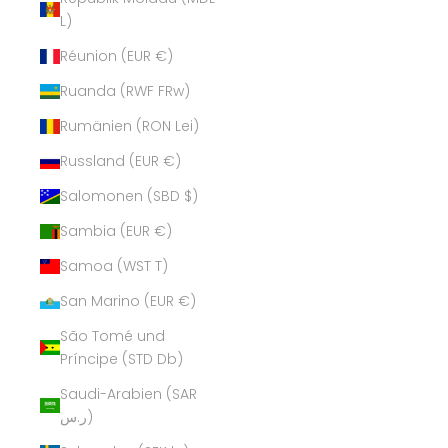
L)
Réunion (EUR €)
Ruanda (RWF FRw)
Rumänien (RON Lei)
Russland (EUR €)
Salomonen (SBD $)
Sambia (EUR €)
Samoa (WST T)
San Marino (EUR €)
São Tomé und
Príncipe (STD Db)
Saudi-Arabien (SAR
ر.س)