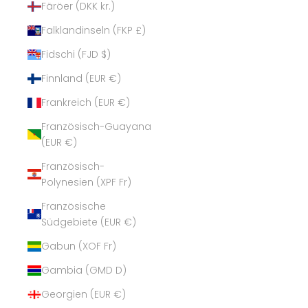
Färöer (DKK kr.)
Falklandinseln (FKP £)
Fidschi (FJD $)
Finnland (EUR €)
Frankreich (EUR €)
Französisch-Guayana
(EUR €)
Französisch-
Polynesien (XPF Fr)
Französische
Südgebiete (EUR €)
Gabun (XOF Fr)
Gambia (GMD D)
Georgien (EUR €)