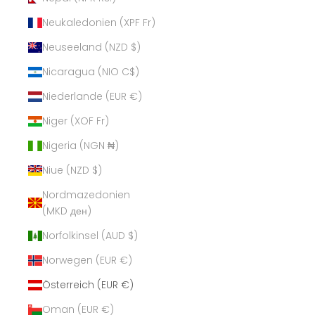
Neukaledonien (XPF Fr)
Neuseeland (NZD $)
Nicaragua (NIO C$)
Niederlande (EUR €)
Niger (XOF Fr)
Nigeria (NGN ₦)
Niue (NZD $)
Nordmazedonien
(MKD ден)
Norfolkinsel (AUD $)
Norwegen (EUR €)
Österreich (EUR €)
Oman (EUR €)