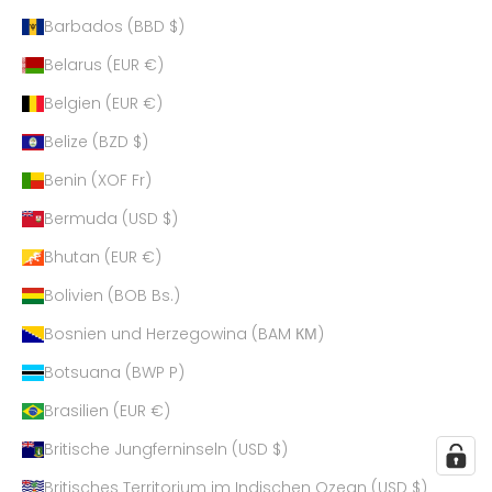
Barbados (BBD $)
Belarus (EUR €)
Belgien (EUR €)
Belize (BZD $)
Benin (XOF Fr)
Bermuda (USD $)
Bhutan (EUR €)
Bolivien (BOB Bs.)
Bosnien und Herzegowina (BAM КМ)
Botsuana (BWP P)
Brasilien (EUR €)
Britische Jungferninseln (USD $)
Britisches Territorium im Indischen Ozean (USD $)