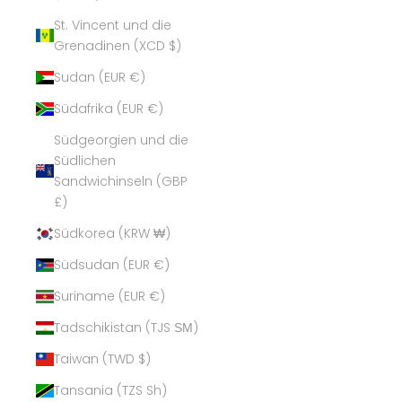
St. Vincent und die
Grenadinen (XCD $)
Sudan (EUR €)
Südafrika (EUR €)
Südgeorgien und die
Südlichen
Sandwichinseln (GBP
£)
Südkorea (KRW ₩)
Südsudan (EUR €)
Suriname (EUR €)
Tadschikistan (TJS ЅМ)
Taiwan (TWD $)
Tansania (TZS Sh)