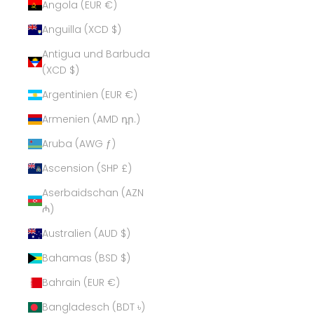
Angola (EUR €)
Anguilla (XCD $)
Antigua und Barbuda
(XCD $)
Argentinien (EUR €)
Armenien (AMD դր.)
Aruba (AWG ƒ)
Ascension (SHP £)
Aserbaidschan (AZN
₼)
Australien (AUD $)
Bahamas (BSD $)
Bahrain (EUR €)
Bangladesch (BDT ৳)