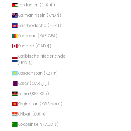
Jordanien (EUR €)
Kaimaninseln (KYD $)
Kambodscha (KHR ៛)
Kamerun (XAF CFA)
Kanada (CAD $)
Karibische Niederlande
(USD $)
Kasachstan (KZT ₸)
Katar (QAR ر.ق)
Kenia (KES KSh)
Kirgisistan (KGS som)
Kiribati (EUR €)
Kokosinseln (AUD $)