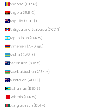
Andorra (EUR €)
Angola (EUR €)
Anguilla (XCD $)
Antigua und Barbuda (XCD $)
Argentinien (EUR €)
Armenien (AMD դր.)
Aruba (AWG ƒ)
Ascension (SHP £)
Aserbaidschan (AZN ₼)
Australien (AUD $)
Bahamas (BSD $)
Bahrain (EUR €)
Bangladesch (BDT ৳)