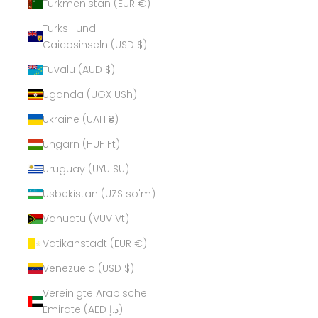
Turkmenistan (EUR €)
Turks- und
Caicosinseln (USD $)
Tuvalu (AUD $)
Uganda (UGX USh)
Ukraine (UAH ₴)
Ungarn (HUF Ft)
Uruguay (UYU $U)
Usbekistan (UZS so'm)
Vanuatu (VUV Vt)
Vatikanstadt (EUR €)
Venezuela (USD $)
Vereinigte Arabische
Emirate (AED د.إ)