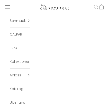
Zum Inhalt springen
crystalpjewelry
Menü
Suchen
Ware
Schmuck
CALPART
IBIZA
Kollektionen
Anlass
Katalog
Über uns