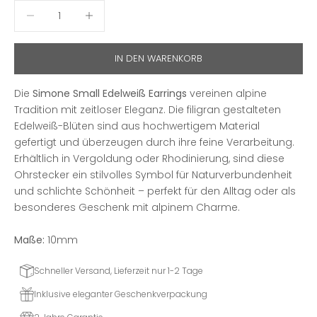
Anzahl verringern
Anzahl erhöhen
IN DEN WARENKORB
Die
Simone Small Edelweiß Earrings
vereinen alpine
Tradition mit zeitloser Eleganz. Die filigran gestalteten
Edelweiß-Blüten sind aus hochwertigem Material
gefertigt und überzeugen durch ihre feine Verarbeitung.
Erhältlich in Vergoldung oder Rhodinierung, sind diese
Ohrstecker ein stilvolles Symbol für Naturverbundenheit
und schlichte Schönheit – perfekt für den Alltag oder als
besonderes Geschenk mit alpinem Charme.
Maße:
10mm
Schneller Versand, Lieferzeit nur 1-2 Tage
Inklusive eleganter Geschenkverpackung