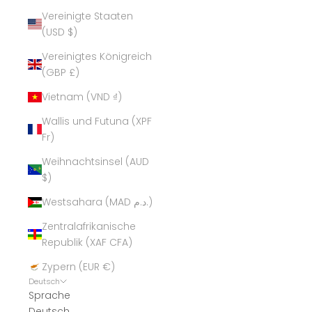
Vereinigte Staaten
(USD $)
Vereinigtes Königreich
(GBP £)
Vietnam (VND ₫)
Wallis und Futuna (XPF
Fr)
Weihnachtsinsel (AUD
$)
Westsahara (MAD د.م.)
Zentralafrikanische
Republik (XAF CFA)
Zypern (EUR €)
Deutsch
Sprache
Deutsch