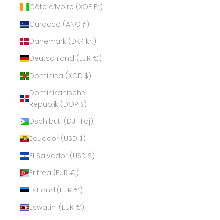
Côte d’Ivoire (XOF Fr)
Curaçao (ANG ƒ)
Dänemark (DKK kr.)
Deutschland (EUR €)
Dominica (XCD $)
Dominikanische
Republik (DOP $)
Dschibuti (DJF Fdj)
Ecuador (USD $)
El Salvador (USD $)
Eritrea (EUR €)
Estland (EUR €)
Eswatini (EUR €)