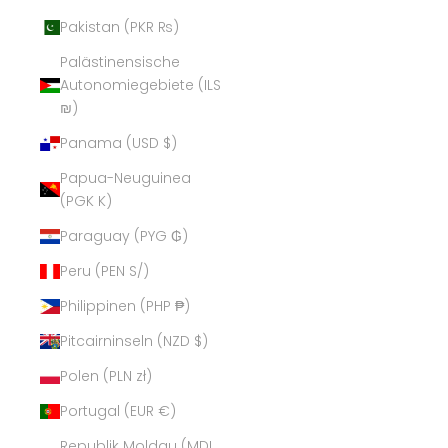
Pakistan (PKR ₨)
Palästinensische
Autonomiegebiete (ILS
₪)
Panama (USD $)
Papua-Neuguinea
(PGK K)
Paraguay (PYG ₲)
Peru (PEN S/)
Philippinen (PHP ₱)
Pitcairninseln (NZD $)
Polen (PLN zł)
Portugal (EUR €)
Republik Moldau (MDL