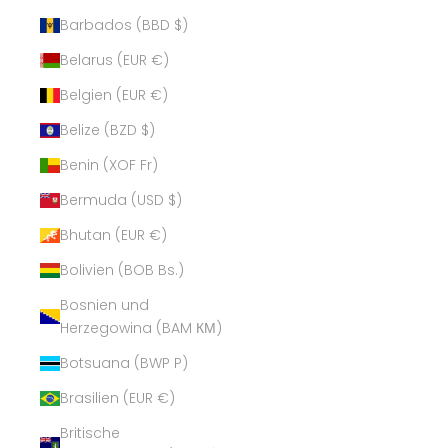
Barbados (BBD $)
Belarus (EUR €)
Belgien (EUR €)
Belize (BZD $)
Benin (XOF Fr)
Bermuda (USD $)
Bhutan (EUR €)
Bolivien (BOB Bs.)
Bosnien und
Herzegowina (BAM КМ)
Botsuana (BWP P)
Brasilien (EUR €)
Britische