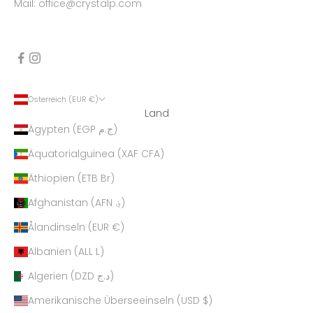
Mail: office@crystalp.com
Österreich (EUR €)
Land
Ägypten (EGP ج.م)
Äquatorialguinea (XAF CFA)
Äthiopien (ETB Br)
Afghanistan (AFN ؋)
Ålandinseln (EUR €)
Albanien (ALL L)
Algerien (DZD د.ج)
Amerikanische Überseeinseln (USD $)