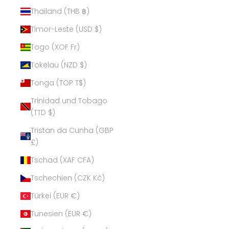
Thailand (THB ฿)
Timor-Leste (USD $)
Togo (XOF Fr)
Tokelau (NZD $)
Tonga (TOP T$)
Trinidad und Tobago
(TTD $)
Tristan da Cunha (GBP
£)
Tschad (XAF CFA)
Tschechien (CZK Kč)
Türkei (EUR €)
Tunesien (EUR €)