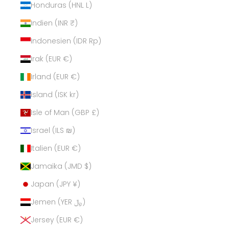
Honduras (HNL L)
Indien (INR ₹)
Indonesien (IDR Rp)
Irak (EUR €)
Irland (EUR €)
Island (ISK kr)
Isle of Man (GBP £)
Israel (ILS ₪)
Italien (EUR €)
Jamaika (JMD $)
Japan (JPY ¥)
Jemen (YER ﷼)
Jersey (EUR €)