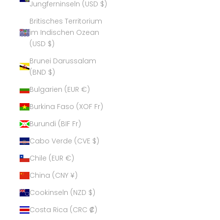
Jungferninseln (USD $)
Britisches Territorium
im Indischen Ozean
(USD $)
Brunei Darussalam
(BND $)
Bulgarien (EUR €)
Burkina Faso (XOF Fr)
Burundi (BIF Fr)
Cabo Verde (CVE $)
Chile (EUR €)
China (CNY ¥)
Cookinseln (NZD $)
Costa Rica (CRC ₡)