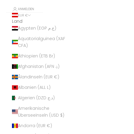
ANMELDEN
EUR €
Land
Ägypten (EGP ج.م)
Äquatorialguinea (XAF
CFA)
Äthiopien (ETB Br)
Afghanistan (AFN ؋)
Ålandinseln (EUR €)
Albanien (ALL L)
Algerien (DZD د.ج)
Amerikanische
Überseeinseln (USD $)
Andorra (EUR €)