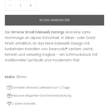
Anzahl verringern
Anzahl erhöhen
IN DEN WARENKORB
Die
Simone Small Edelweiß Earrings
sind eine zarte
Hommage an alpine Schönheit. In Silber- oder Gold-
Finish erhältlich, ist das feine Edelweiß-Design mit
funkelnden Kristallen von Swarovski® verziert. Leicht,
feminin und vielseitig tragbar – ein Schmuckstück mit
traditioneller Symbolik und modernem Flair.
Maße:
13mm
Schneller Versand, Lieferzeit nur 1-2 Tage
Inklusive eleganter Geschenkverpackung
2 Jahre Garantie