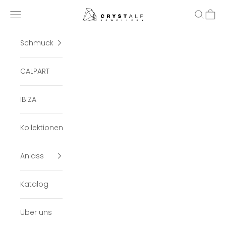
Zum Inhalt springen
crystalpjewelry
Menü
Suchen
Ware
Schmuck
CALPART
IBIZA
Kollektionen
Anlass
Katalog
Über uns