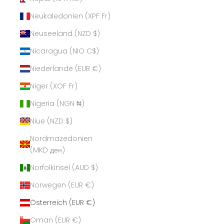
Neukaledonien (XPF Fr)
Neuseeland (NZD $)
Nicaragua (NIO C$)
Niederlande (EUR €)
Niger (XOF Fr)
Nigeria (NGN ₦)
Niue (NZD $)
Nordmazedonien
(MKD ден)
Norfolkinsel (AUD $)
Norwegen (EUR €)
Österreich (EUR €)
Oman (EUR €)