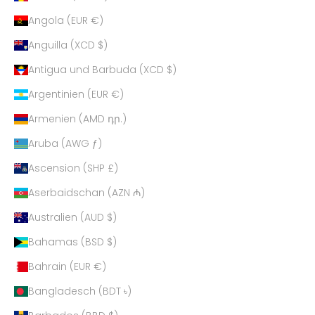
Angola (EUR €)
Anguilla (XCD $)
Antigua und Barbuda (XCD $)
Argentinien (EUR €)
Armenien (AMD դր.)
Aruba (AWG ƒ)
Ascension (SHP £)
Aserbaidschan (AZN ₼)
Australien (AUD $)
Bahamas (BSD $)
Bahrain (EUR €)
Bangladesch (BDT ৳)