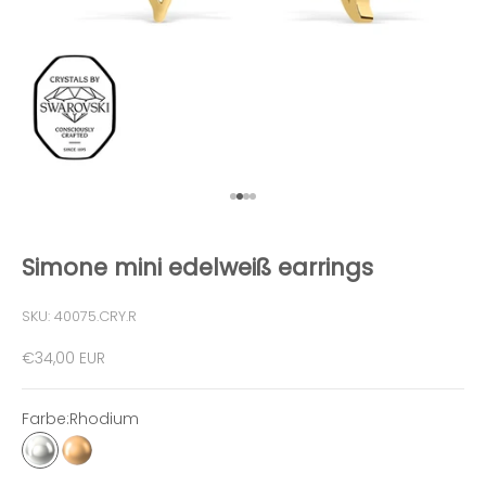
Gehe zu Element 1
Gehe zu Element 2
Gehe zu Element 3
Gehe zu Element 4
Simone mini edelweiß earrings
SKU: 40075.CRY.R
Angebot
€34,00 EUR
Farbe:
Rhodium
Rhodium
Gold