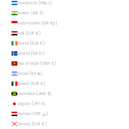
Honduras (HNL L)
Indien (INR ₹)
Indonesien (IDR Rp)
Irak (EUR €)
Irland (EUR €)
Island (ISK kr)
Isle of Man (GBP £)
Israel (ILS ₪)
Italien (EUR €)
Jamaika (JMD $)
Japan (JPY ¥)
Jemen (YER ﷼)
Jersey (EUR €)