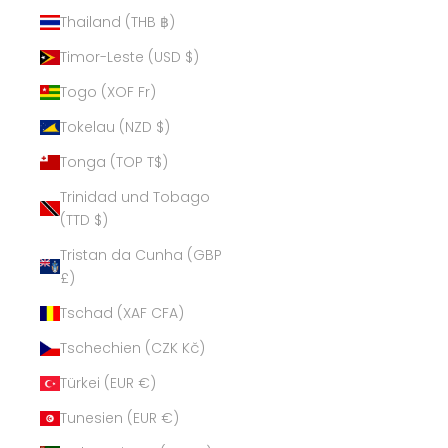
Thailand (THB ฿)
Timor-Leste (USD $)
Togo (XOF Fr)
Tokelau (NZD $)
Tonga (TOP T$)
Trinidad und Tobago
(TTD $)
Tristan da Cunha (GBP
£)
Tschad (XAF CFA)
Tschechien (CZK Kč)
Türkei (EUR €)
Tunesien (EUR €)