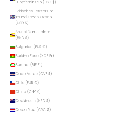
Jungferninseln (USD $)
Britisches Territorium
im Indischen Ozean
(USD $)
Brunei Darussalam
(BND $)
Bulgarien (EUR €)
Burkina Faso (XOF Fr)
Burundi (BIF Fr)
Cabo Verde (CVE $)
Chile (EUR €)
China (CNY ¥)
Cookinseln (NZD $)
Costa Rica (CRC ₡)