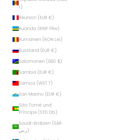
L)
Réunion (EUR €)
Ruanda (RWF FRw)
Rumänien (RON Lei)
Russland (EUR €)
Salomonen (SBD $)
Sambia (EUR €)
Samoa (WST T)
San Marino (EUR €)
São Tomé und
Príncipe (STD Db)
Saudi-Arabien (SAR
ر.س)