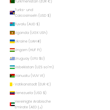
Turkmenistan (EUR €)
Turks- und
Caicosinseln (USD $)
Tuvalu (AUD $)
Uganda (UGX USh)
Ukraine (UAH ₴)
Ungarn (HUF Ft)
Uruguay (UYU $U)
Usbekistan (UZS so'm)
Vanuatu (VUV Vt)
Vatikanstadt (EUR €)
Venezuela (USD $)
Vereinigte Arabische
Emirate (AED د.إ)