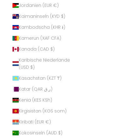
Jordanien (EUR €)
Kaimaninseln (KYD $)
Kambodscha (KHR ៛)
Kamerun (XAF CFA)
Kanada (CAD $)
Karibische Niederlande
(USD $)
Kasachstan (KZT ₸)
Katar (QAR ر.ق)
Kenia (KES KSh)
Kirgisistan (KGS som)
Kiribati (EUR €)
Kokosinseln (AUD $)