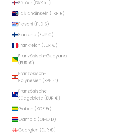
Färöer (DKK kr.)
Falklandinseln (FKP £)
Fidschi (FJD $)
Finnland (EUR €)
Frankreich (EUR €)
Französisch-Guayana
(EUR €)
Französisch-
Polynesien (XPF Fr)
Französische
Südgebiete (EUR €)
Gabun (XOF Fr)
Gambia (GMD D)
Georgien (EUR €)