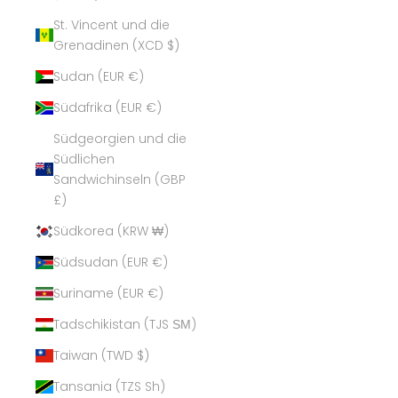
St. Vincent und die
Grenadinen (XCD $)
Sudan (EUR €)
Südafrika (EUR €)
Südgeorgien und die
Südlichen
Sandwichinseln (GBP
£)
Südkorea (KRW ₩)
Südsudan (EUR €)
Suriname (EUR €)
Tadschikistan (TJS ЅМ)
Taiwan (TWD $)
Tansania (TZS Sh)