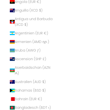
Angola (EUR €)
Anguilla (XCD $)
Antigua und Barbuda
(XCD $)
Argentinien (EUR €)
Armenien (AMD դր.)
Aruba (AWG ƒ)
Ascension (SHP £)
Aserbaidschan (AZN
₼)
Australien (AUD $)
Bahamas (BSD $)
Bahrain (EUR €)
Bangladesch (BDT ৳)