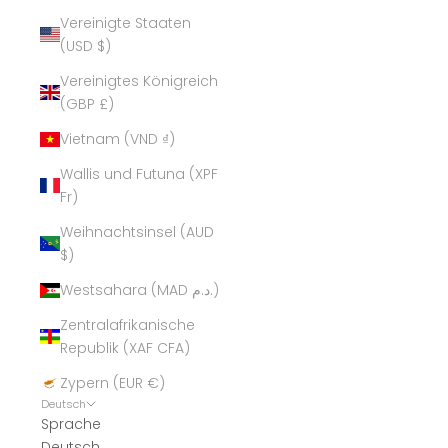
Vereinigte Staaten
(USD $)
Vereinigtes Königreich
(GBP £)
Vietnam (VND ₫)
Wallis und Futuna (XPF
Fr)
Weihnachtsinsel (AUD
$)
Westsahara (MAD د.م.)
Zentralafrikanische
Republik (XAF CFA)
Zypern (EUR €)
Deutsch
Sprache
Deutsch