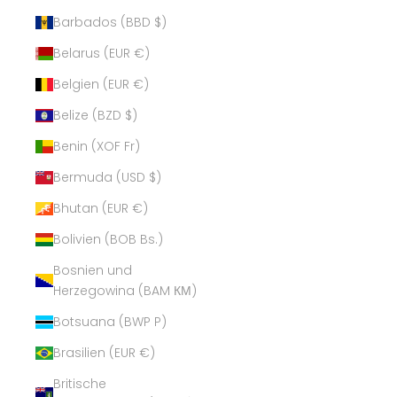
Barbados (BBD $)
Belarus (EUR €)
Belgien (EUR €)
Belize (BZD $)
Benin (XOF Fr)
Bermuda (USD $)
Bhutan (EUR €)
Bolivien (BOB Bs.)
Bosnien und
Herzegowina (BAM КМ)
Botsuana (BWP P)
Brasilien (EUR €)
Britische