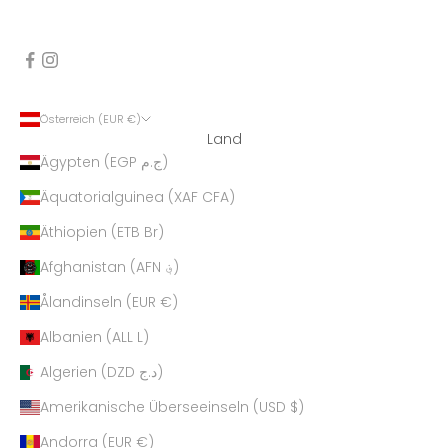
Österreich (EUR €)
Land
Ägypten (EGP ج.م)
Äquatorialguinea (XAF CFA)
Äthiopien (ETB Br)
Afghanistan (AFN ؋)
Ålandinseln (EUR €)
Albanien (ALL L)
Algerien (DZD د.ج)
Amerikanische Überseeinseln (USD $)
Andorra (EUR €)