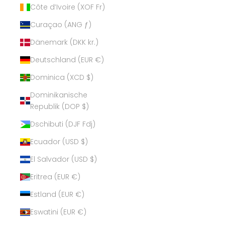
Côte d’Ivoire (XOF Fr)
Curaçao (ANG ƒ)
Dänemark (DKK kr.)
Deutschland (EUR €)
Dominica (XCD $)
Dominikanische
Republik (DOP $)
Dschibuti (DJF Fdj)
Ecuador (USD $)
El Salvador (USD $)
Eritrea (EUR €)
Estland (EUR €)
Eswatini (EUR €)