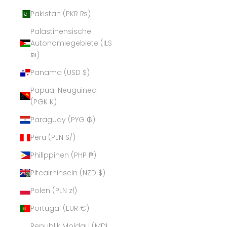
Pakistan (PKR ₨)
Palästinensische
Autonomiegebiete (ILS
₪)
Panama (USD $)
Papua-Neuguinea
(PGK K)
Paraguay (PYG ₲)
Peru (PEN S/)
Philippinen (PHP ₱)
Pitcairninseln (NZD $)
Polen (PLN zł)
Portugal (EUR €)
Republik Moldau (MDL