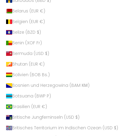
Barbados (BBD $)
Belarus (EUR €)
Belgien (EUR €)
Belize (BZD $)
Benin (XOF Fr)
Bermuda (USD $)
Bhutan (EUR €)
Bolivien (BOB Bs.)
Bosnien und Herzegowina (BAM КМ)
Botsuana (BWP P)
Brasilien (EUR €)
Britische Jungferninseln (USD $)
Britisches Territorium im Indischen Ozean (USD $)