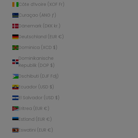
Côte d’Ivoire (XOF Fr)
Curaçao (ANG ƒ)
Dänemark (DKK kr.)
Deutschland (EUR €)
Dominica (XCD $)
Dominikanische
Republik (DOP $)
Dschibuti (DJF Fdj)
Ecuador (USD $)
El Salvador (USD $)
Eritrea (EUR €)
Estland (EUR €)
Eswatini (EUR €)