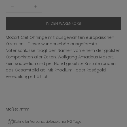
Anzahl verringern
Anzahl erhöhen
IN DEN WARENKORB
Mozart Clef Ohrringe mit ausgewählten europäischen
Kristallen - Dieser wunderschön ausgeformte
Notenschlüssel trägt den Namen von einem der größten
Komponisten aller Zeiten, Wolfgang Amadeus Mozart.
Fein säuberlich und per Hand gesetzte Kristalle runden
das Gesamtbild ab. Mit Rhodium- oder Roségold-
Veredelung erhältlich.
Maße:
7mm
Schneller Versand, Lieferzeit nur 1-2 Tage