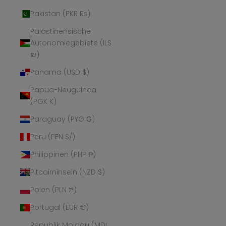
Pakistan (PKR ₨)
Palästinensische
Autonomiegebiete (ILS
₪)
Panama (USD $)
Papua-Neuguinea
(PGK K)
Paraguay (PYG ₲)
Peru (PEN S/)
Philippinen (PHP ₱)
Pitcairninseln (NZD $)
Polen (PLN zł)
Portugal (EUR €)
Republik Moldau (MDL