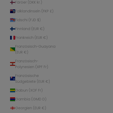
Färöer (DKK kr.)
Falklandinseln (FKP £)
Fidschi (FJD $)
Finnland (EUR €)
Frankreich (EUR €)
Französisch-Guayana
(EUR €)
Französisch-
Polynesien (XPF Fr)
Französische
Südgebiete (EUR €)
Gabun (XOF Fr)
Gambia (GMD D)
Georgien (EUR €)