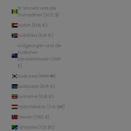
St. Vincent und die
Grenadinen (XCD $)
Sudan (EUR €)
Südafrika (EUR €)
Südgeorgien und die
Südlichen
Sandwichinseln (GBP
£)
Südkorea (KRW ₩)
Südsudan (EUR €)
Suriname (EUR €)
Tadschikistan (TJS ЅМ)
Taiwan (TWD $)
Tansania (TZS Sh)