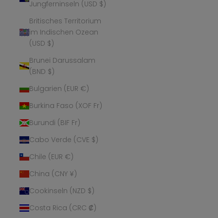
Jungferninseln (USD $)
Britisches Territorium
im Indischen Ozean
(USD $)
Brunei Darussalam
(BND $)
Bulgarien (EUR €)
Burkina Faso (XOF Fr)
Burundi (BIF Fr)
Cabo Verde (CVE $)
Chile (EUR €)
China (CNY ¥)
Cookinseln (NZD $)
Costa Rica (CRC ₡)