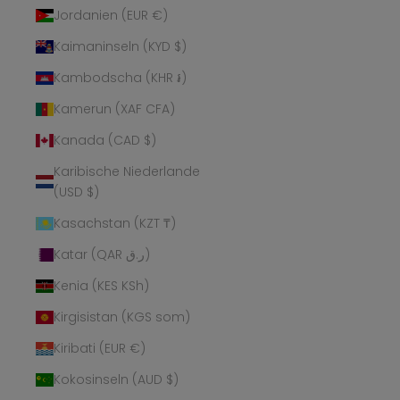
Jordanien (EUR €)
Kaimaninseln (KYD $)
Kambodscha (KHR ៛)
Kamerun (XAF CFA)
Kanada (CAD $)
Karibische Niederlande
(USD $)
Kasachstan (KZT ₸)
Katar (QAR ر.ق)
Kenia (KES KSh)
Kirgisistan (KGS som)
Kiribati (EUR €)
Kokosinseln (AUD $)