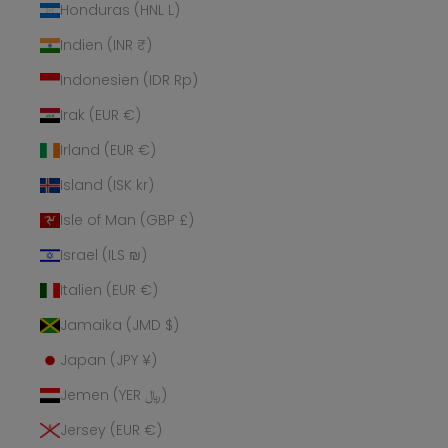
Honduras (HNL L)
Indien (INR ₹)
Indonesien (IDR Rp)
Irak (EUR €)
Irland (EUR €)
Island (ISK kr)
Isle of Man (GBP £)
Israel (ILS ₪)
Italien (EUR €)
Jamaika (JMD $)
Japan (JPY ¥)
Jemen (YER ﷼)
Jersey (EUR €)