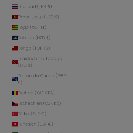
Thailand (THB ฿)
Timor-Leste (USD $)
Togo (XOF Fr)
Tokelau (NZD $)
Tonga (TOP T$)
Trinidad und Tobago
(TTD $)
Tristan da Cunha (GBP
£)
Tschad (XAF CFA)
Tschechien (CZK Kč)
Türkei (EUR €)
Tunesien (EUR €)