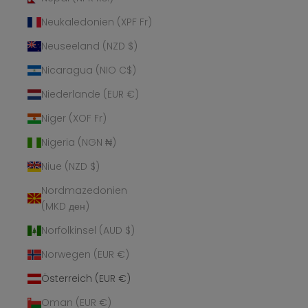
Neukaledonien (XPF Fr)
Neuseeland (NZD $)
Nicaragua (NIO C$)
Niederlande (EUR €)
Niger (XOF Fr)
Nigeria (NGN ₦)
Niue (NZD $)
Nordmazedonien
(MKD ден)
Norfolkinsel (AUD $)
Norwegen (EUR €)
Österreich (EUR €)
Oman (EUR €)