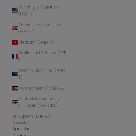
Vereinigte Staaten
(USD $)
Vereinigtes Königreich
(GBP £)
Vietnam (VND ₫)
Wallis und Futuna (XPF
Fr)
Weihnachtsinsel (AUD
$)
Westsahara (MAD د.م.)
Zentralafrikanische
Republik (XAF CFA)
Zypern (EUR €)
Deutsch
Sprache
Deutsch