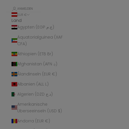
ANMELDEN
EUR €
Land
Ägypten (EGP ج.م)
Äquatorialguinea (XAF
CFA)
Äthiopien (ETB Br)
Afghanistan (AFN ؋)
Ålandinseln (EUR €)
Albanien (ALL L)
Algerien (DZD د.ج)
Amerikanische
Überseeinseln (USD $)
Andorra (EUR €)