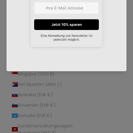
Schweden (SEK kr)
Schweiz (CHF CHF)
Senegal (XOF Fr)
Serbien (RSD РСД)
Seychellen (EUR €)
Sierra Leone (SLL Le)
Simbabwe (USD $)
Singapur (SGD $)
Sint Maarten (ANG ƒ)
Slowakei (EUR €)
Slowenien (EUR €)
Somalia (EUR €)
Sonderverwaltungsregion
Hongkong (HKD $)