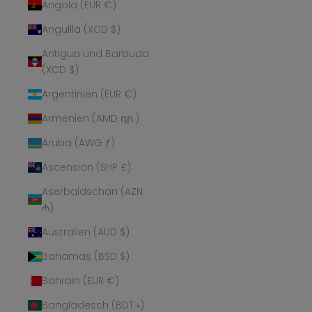
Angola (EUR €)
Anguilla (XCD $)
Antigua und Barbuda
(XCD $)
Argentinien (EUR €)
Armenien (AMD դր.)
Aruba (AWG ƒ)
Ascension (SHP £)
Aserbaidschan (AZN
₼)
Australien (AUD $)
Bahamas (BSD $)
Bahrain (EUR €)
Bangladesch (BDT ৳)