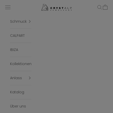
Zum Inhalt springen
crystalpjewelry
Menü
Suchen
Ware
Schmuck
CALPART
IBIZA
Kollektionen
Anlass
Katalog
Über uns