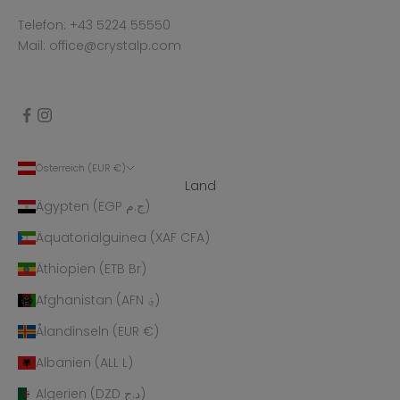
Telefon: +43 5224 55550
Mail: office@crystalp.com
Österreich (EUR €)
Land
Ägypten (EGP ج.م)
Äquatorialguinea (XAF CFA)
Äthiopien (ETB Br)
Afghanistan (AFN ؋)
Ålandinseln (EUR €)
Albanien (ALL L)
Algerien (DZD د.ج)