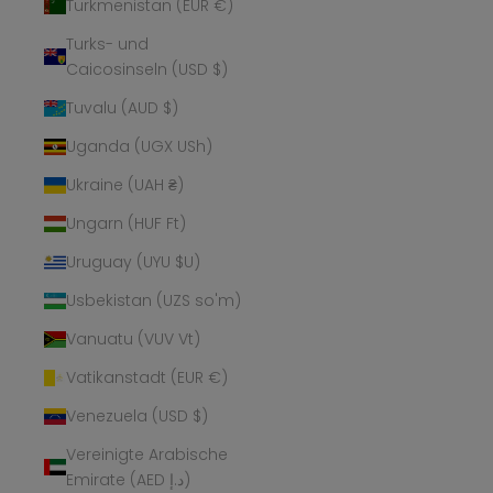
Turkmenistan (EUR €)
Turks- und
Caicosinseln (USD $)
Tuvalu (AUD $)
Uganda (UGX USh)
Ukraine (UAH ₴)
Ungarn (HUF Ft)
Uruguay (UYU $U)
Usbekistan (UZS so'm)
Vanuatu (VUV Vt)
Vatikanstadt (EUR €)
Venezuela (USD $)
Vereinigte Arabische
Emirate (AED د.إ)