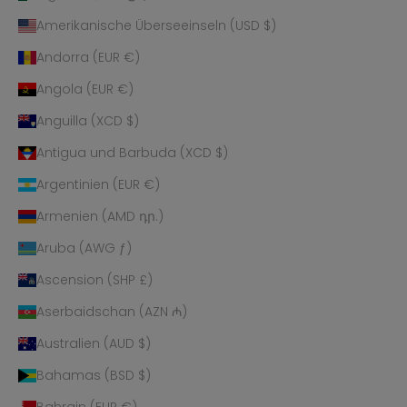
Amerikanische Überseeinseln (USD $)
Andorra (EUR €)
Angola (EUR €)
Anguilla (XCD $)
Antigua und Barbuda (XCD $)
Argentinien (EUR €)
Armenien (AMD դր.)
Aruba (AWG ƒ)
Ascension (SHP £)
Aserbaidschan (AZN ₼)
Australien (AUD $)
Bahamas (BSD $)