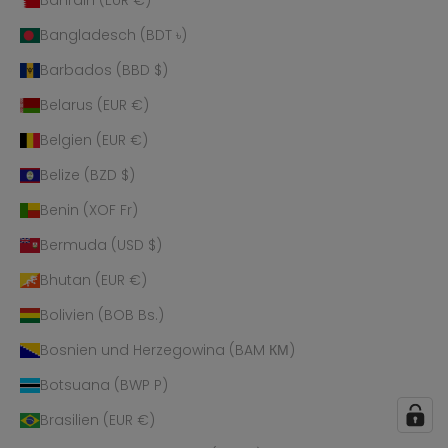
Bahrain (EUR €)
Bangladesch (BDT ৳)
Barbados (BBD $)
Belarus (EUR €)
Belgien (EUR €)
Belize (BZD $)
Benin (XOF Fr)
Bermuda (USD $)
Bhutan (EUR €)
Bolivien (BOB Bs.)
Bosnien und Herzegowina (BAM КМ)
Botsuana (BWP P)
Brasilien (EUR €)