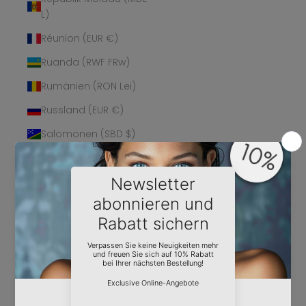
L)
Réunion (EUR €)
Ruanda (RWF FRw)
Rumänien (RON Lei)
Russland (EUR €)
Salomonen (SBD $)
Sambia (EUR €)
Samoa (WST T)
San Marino (EUR €)
São Tomé und
Príncipe (STD Db)
Saudi-Arabien (SAR
ر.س)