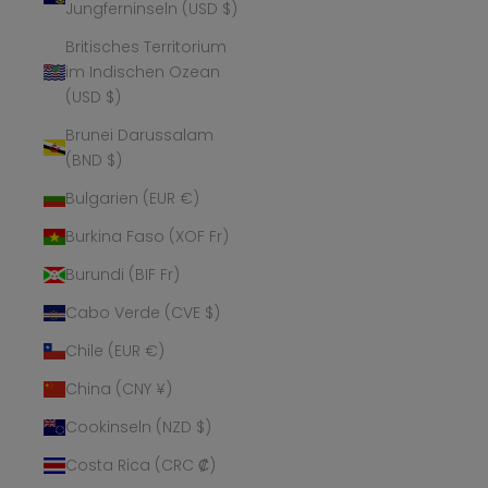
Jungferninseln (USD $)
Britisches Territorium
im Indischen Ozean
(USD $)
Brunei Darussalam
(BND $)
Bulgarien (EUR €)
Burkina Faso (XOF Fr)
Burundi (BIF Fr)
Cabo Verde (CVE $)
Chile (EUR €)
China (CNY ¥)
Cookinseln (NZD $)
Costa Rica (CRC ₡)