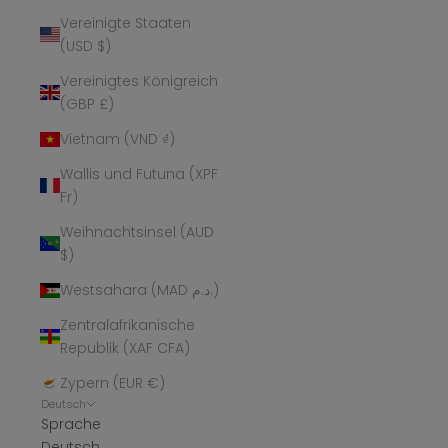
Vereinigte Staaten
(USD $)
Vereinigtes Königreich
(GBP £)
Vietnam (VND ₫)
Wallis und Futuna (XPF
Fr)
Weihnachtsinsel (AUD
$)
Westsahara (MAD د.م.)
Zentralafrikanische
Republik (XAF CFA)
Zypern (EUR €)
Deutsch
Sprache
Deutsch