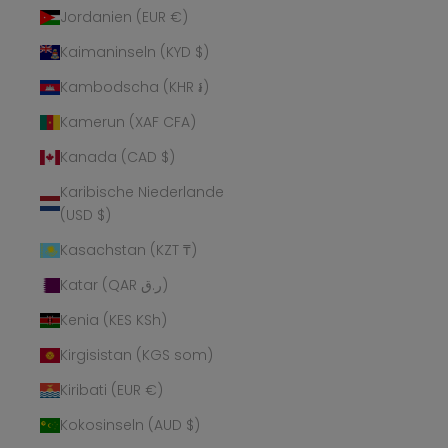
Jordanien (EUR €)
Kaimaninseln (KYD $)
Kambodscha (KHR ៛)
Kamerun (XAF CFA)
Kanada (CAD $)
Karibische Niederlande
(USD $)
Kasachstan (KZT ₸)
Katar (QAR ر.ق)
Kenia (KES KSh)
Kirgisistan (KGS som)
Kiribati (EUR €)
Kokosinseln (AUD $)