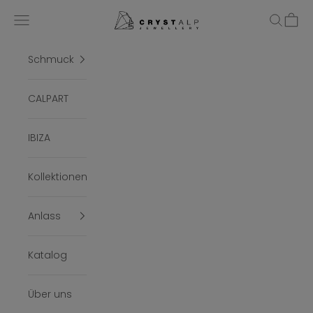
Zum Inhalt springen
crystalpjewelry
Menü
Suchen
Ware
Schmuck
CALPART
IBIZA
Kollektionen
Anlass
Katalog
Über uns