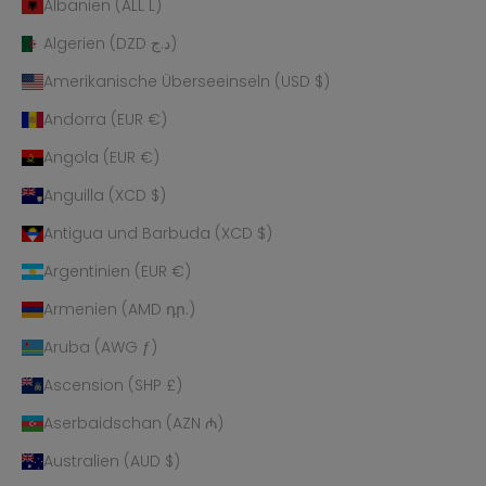
Albanien (ALL L)
Algerien (DZD د.ج)
Amerikanische Überseeinseln (USD $)
Andorra (EUR €)
Angola (EUR €)
Anguilla (XCD $)
Antigua und Barbuda (XCD $)
Argentinien (EUR €)
Armenien (AMD դր.)
Aruba (AWG ƒ)
Ascension (SHP £)
Aserbaidschan (AZN ₼)
Australien (AUD $)