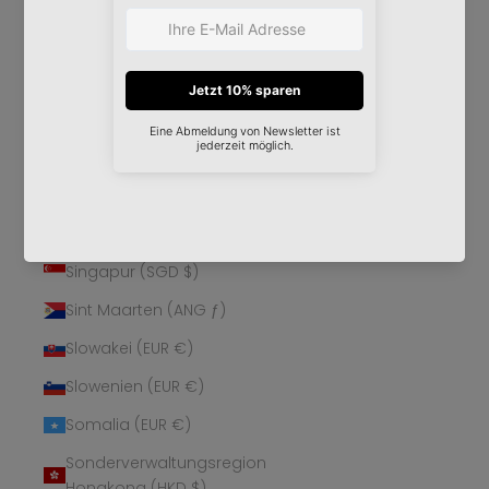
Schweden (SEK kr)
Schweiz (CHF CHF)
Senegal (XOF Fr)
Serbien (RSD РСД)
Seychellen (EUR €)
Sierra Leone (SLL Le)
Simbabwe (USD $)
Singapur (SGD $)
Sint Maarten (ANG ƒ)
Slowakei (EUR €)
Slowenien (EUR €)
Somalia (EUR €)
Sonderverwaltungsregion
Hongkong (HKD $)