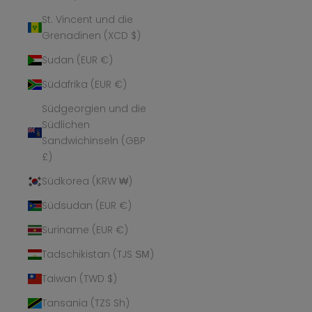
St. Vincent und die
Grenadinen (XCD $)
Sudan (EUR €)
Südafrika (EUR €)
Südgeorgien und die
Südlichen
Sandwichinseln (GBP
£)
Südkorea (KRW ₩)
Südsudan (EUR €)
Suriname (EUR €)
Tadschikistan (TJS ЅМ)
Taiwan (TWD $)
Tansania (TZS Sh)