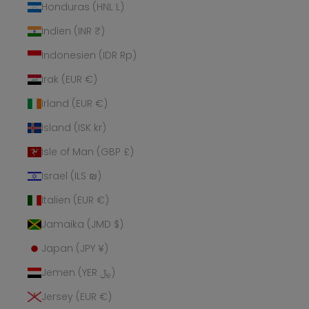
Honduras (HNL L)
Indien (INR ₹)
Indonesien (IDR Rp)
Irak (EUR €)
Irland (EUR €)
Island (ISK kr)
Isle of Man (GBP £)
Israel (ILS ₪)
Italien (EUR €)
Jamaika (JMD $)
Japan (JPY ¥)
Jemen (YER ﷼)
Jersey (EUR €)