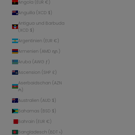
Angola (EUR €)
Anguilla (XCD $)
Antigua und Barbuda
(XCD $)
Argentinien (EUR €)
Armenien (AMD դր.)
Aruba (AWG ƒ)
Ascension (SHP £)
Aserbaidschan (AZN
₼)
Australien (AUD $)
Bahamas (BSD $)
Bahrain (EUR €)
Bangladesch (BDT ৳)