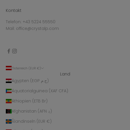
Kontakt
Telefon: +43 5224 55550
Mail: office@crystalp.com
Österreich (EUR €)
Land
Ägypten (EGP ج.م)
Äquatorialguinea (XAF CFA)
Äthiopien (ETB Br)
Afghanistan (AFN ؋)
Ålandinseln (EUR €)