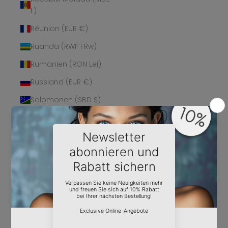
L)
Réunion (EUR €)
Ruanda (RWF FRw)
Rumänien (RON Lei)
Russland (EUR €)
Salomonen (SBD $)
Sambia (EUR €)
Samoa (WST T)
San Marino (EUR €)
São Tomé und
Príncipe (STD Db)
Saudi-Arabien (SAR
ر.س)