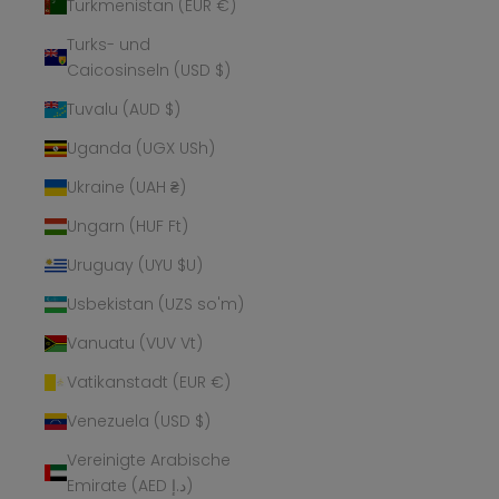
Turkmenistan (EUR €)
Turks- und
Caicosinseln (USD $)
Tuvalu (AUD $)
Uganda (UGX USh)
Ukraine (UAH ₴)
Ungarn (HUF Ft)
Uruguay (UYU $U)
Usbekistan (UZS so'm)
Vanuatu (VUV Vt)
Vatikanstadt (EUR €)
Venezuela (USD $)
Vereinigte Arabische
Emirate (AED د.إ)