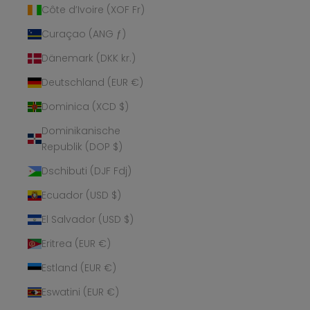
Côte d’Ivoire (XOF Fr)
Curaçao (ANG ƒ)
Dänemark (DKK kr.)
Deutschland (EUR €)
Dominica (XCD $)
Dominikanische
Republik (DOP $)
Dschibuti (DJF Fdj)
Ecuador (USD $)
El Salvador (USD $)
Eritrea (EUR €)
Estland (EUR €)
Eswatini (EUR €)