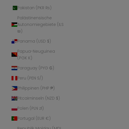
Pakistan (PKR ₨)
Palästinensische
Autonomiegebiete (ILS
₪)
Panama (USD $)
Papua-Neuguinea
(PGK K)
Paraguay (PYG ₲)
Peru (PEN S/)
Philippinen (PHP ₱)
Pitcairninseln (NZD $)
Polen (PLN zł)
Portugal (EUR €)
Republik Moldau (MDL