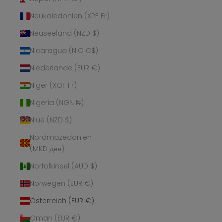
Neukaledonien (XPF Fr)
Neuseeland (NZD $)
Nicaragua (NIO C$)
Niederlande (EUR €)
Niger (XOF Fr)
Nigeria (NGN ₦)
Niue (NZD $)
Nordmazedonien
(MKD ден)
Norfolkinsel (AUD $)
Norwegen (EUR €)
Österreich (EUR €)
Oman (EUR €)