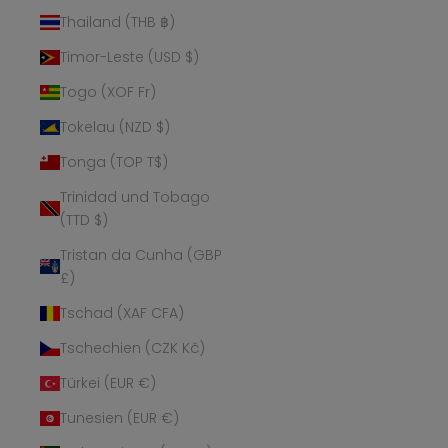
Thailand (THB ฿)
Timor-Leste (USD $)
Togo (XOF Fr)
Tokelau (NZD $)
Tonga (TOP T$)
Trinidad und Tobago
(TTD $)
Tristan da Cunha (GBP
£)
Tschad (XAF CFA)
Tschechien (CZK Kč)
Türkei (EUR €)
Tunesien (EUR €)