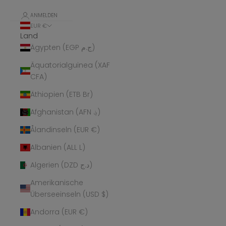
ANMELDEN
EUR €
Land
Ägypten (EGP ج.م)
Äquatorialguinea (XAF
CFA)
Äthiopien (ETB Br)
Afghanistan (AFN ؋)
Ålandinseln (EUR €)
Albanien (ALL L)
Algerien (DZD د.ج)
Amerikanische
Überseeinseln (USD $)
Andorra (EUR €)