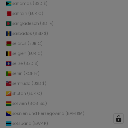
Bahamas (BSD $)
Bahrain (EUR €)
Bangladesch (BDT ৳)
Barbados (BBD $)
Belarus (EUR €)
Belgien (EUR €)
Belize (BZD $)
Benin (XOF Fr)
Bermuda (USD $)
Bhutan (EUR €)
Bolivien (BOB Bs.)
Bosnien und Herzegowina (BAM КМ)
Botsuana (BWP P)