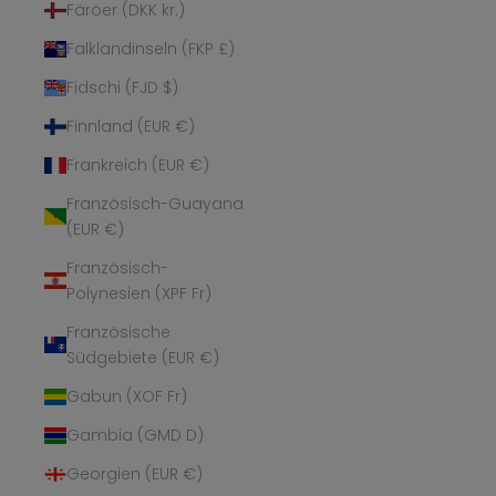
Färöer (DKK kr.)
Falklandinseln (FKP £)
Fidschi (FJD $)
Finnland (EUR €)
Frankreich (EUR €)
Französisch-Guayana
(EUR €)
Französisch-
Polynesien (XPF Fr)
Französische
Südgebiete (EUR €)
Gabun (XOF Fr)
Gambia (GMD D)
Georgien (EUR €)