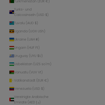
Turkmenistan (EUR €)
Turks- und
Caicosinseln (USD $)
Tuvalu (AUD $)
Uganda (UGX USh)
Ukraine (UAH ₴)
Ungarn (HUF Ft)
Uruguay (UYU $U)
Usbekistan (UZS so'm)
Vanuatu (VUV Vt)
Vatikanstadt (EUR €)
Venezuela (USD $)
Vereinigte Arabische
Emirate (AED د.إ)