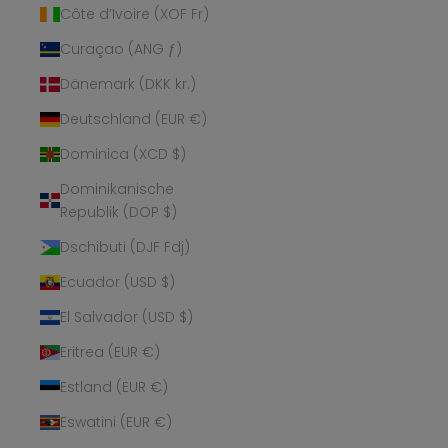
Côte d’Ivoire (XOF Fr)
Curaçao (ANG ƒ)
Dänemark (DKK kr.)
Deutschland (EUR €)
Dominica (XCD $)
Dominikanische
Republik (DOP $)
Dschibuti (DJF Fdj)
Ecuador (USD $)
El Salvador (USD $)
Eritrea (EUR €)
Estland (EUR €)
Eswatini (EUR €)