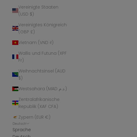
Vereinigte Staaten
(USD $)
Vereinigtes Königreich
(GBP £)
Vietnam (VND ₫)
Wallis und Futuna (XPF
Fr)
Weihnachtsinsel (AUD
$)
Westsahara (MAD د.م.)
Zentralafrikanische
Republik (XAF CFA)
Zypern (EUR €)
Deutsch
Sprache
Deutsch