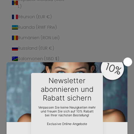
L)
Réunion (EUR €)
Ruanda (RWF FRw)
Rumänien (RON Lei)
Russland (EUR €)
Salomonen (SBD $)
Sambia (EUR €)
Samoa (WST T)
San Marino (EUR €)
São Tomé und
Príncipe (STD Db)
Saudi-Arabien (SAR
ر.س)