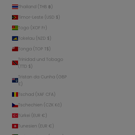
Thailand (THB ฿)
Timor-Leste (USD $)
Togo (XOF Fr)
Tokelau (NZD $)
Tonga (TOP T$)
Trinidad und Tobago
(TTD $)
Tristan da Cunha (GBP
£)
Tschad (XAF CFA)
Tschechien (CZK Kč)
Türkei (EUR €)
Tunesien (EUR €)