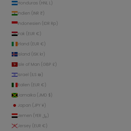
Honduras (HNL L)
Indien (INR ₹)
Indonesien (IDR Rp)
Irak (EUR €)
Irland (EUR €)
Island (ISK kr)
Isle of Man (GBP £)
Israel (ILS ₪)
Italien (EUR €)
Jamaika (JMD $)
Japan (JPY ¥)
Jemen (YER ﷼)
Jersey (EUR €)