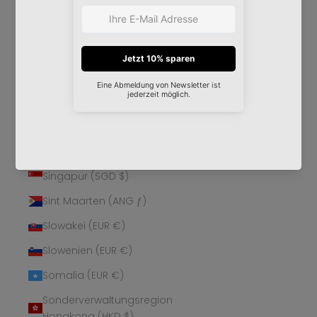
Schweden (SEK kr)
Schweiz (CHF CHF)
Senegal (XOF Fr)
Serbien (RSD РСД)
Seychellen (EUR €)
Sierra Leone (SLL Le)
Simbabwe (USD $)
Singapur (SGD $)
Sint Maarten (ANG ƒ)
Slowakei (EUR €)
Slowenien (EUR €)
Somalia (EUR €)
Sonderverwaltungsregion
Hongkong (HKD $)