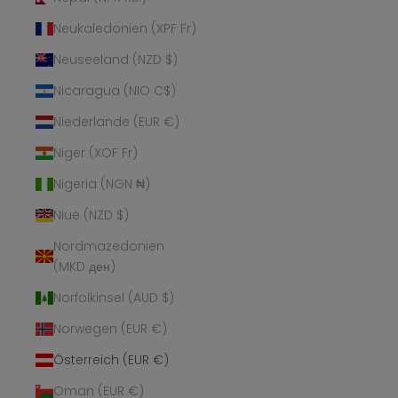
Neukaledonien (XPF Fr)
Neuseeland (NZD $)
Nicaragua (NIO C$)
Niederlande (EUR €)
Niger (XOF Fr)
Nigeria (NGN ₦)
Niue (NZD $)
Nordmazedonien
(MKD ден)
Norfolkinsel (AUD $)
Norwegen (EUR €)
Österreich (EUR €)
Oman (EUR €)