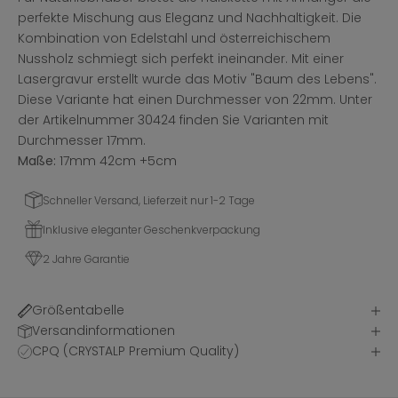
perfekte Mischung aus Eleganz und Nachhaltigkeit. Die
Kombination von Edelstahl und österreichischem
Nussholz schmiegt sich perfekt ineinander. Mit einer
Lasergravur erstellt wurde das Motiv "Baum des Lebens".
Diese Variante hat einen Durchmesser von 22mm. Unter
der Artikelnummer 30424 finden Sie Varianten mit
Durchmesser 17mm.
Maße:
17mm 42cm +5cm
Schneller Versand, Lieferzeit nur 1-2 Tage
Inklusive eleganter Geschenkverpackung
2 Jahre Garantie
Größentabelle
Versandinformationen
CPQ (CRYSTALP Premium Quality)