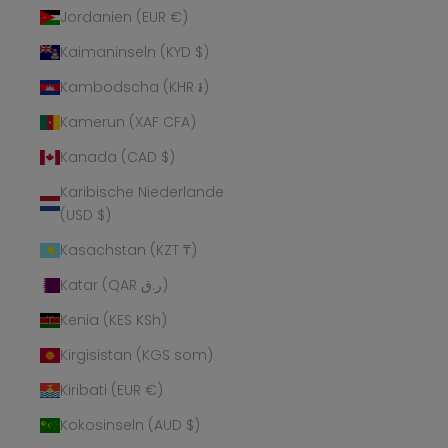
Jordanien (EUR €)
Kaimaninseln (KYD $)
Kambodscha (KHR ៛)
Kamerun (XAF CFA)
Kanada (CAD $)
Karibische Niederlande
(USD $)
Kasachstan (KZT ₸)
Katar (QAR ر.ق)
Kenia (KES KSh)
Kirgisistan (KGS som)
Kiribati (EUR €)
Kokosinseln (AUD $)