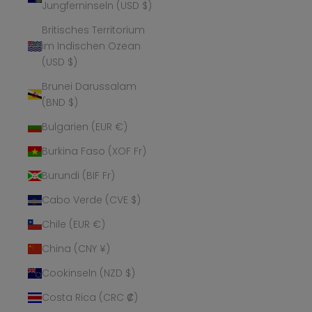
Jungferninseln (USD $)
Britisches Territorium
im Indischen Ozean
(USD $)
Brunei Darussalam
(BND $)
Bulgarien (EUR €)
Burkina Faso (XOF Fr)
Burundi (BIF Fr)
Cabo Verde (CVE $)
Chile (EUR €)
China (CNY ¥)
Cookinseln (NZD $)
Costa Rica (CRC ₡)