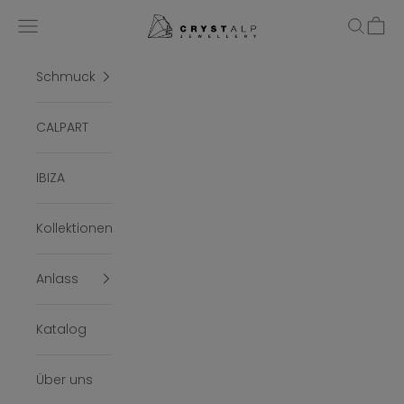
Zum Inhalt springen
crystalpjewelry
Menü
Suchen
Ware
Schmuck
CALPART
IBIZA
Kollektionen
Anlass
Katalog
Über uns