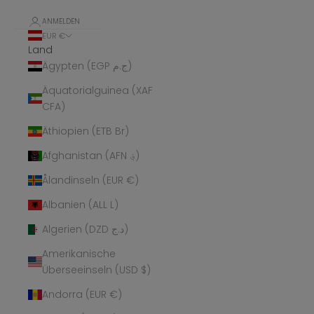
ANMELDEN
EUR €
Land
Ägypten (EGP ج.م)
Äquatorialguinea (XAF
CFA)
Äthiopien (ETB Br)
Afghanistan (AFN ؋)
Ålandinseln (EUR €)
Albanien (ALL L)
Algerien (DZD د.ج)
Amerikanische
Überseeinseln (USD $)
Andorra (EUR €)