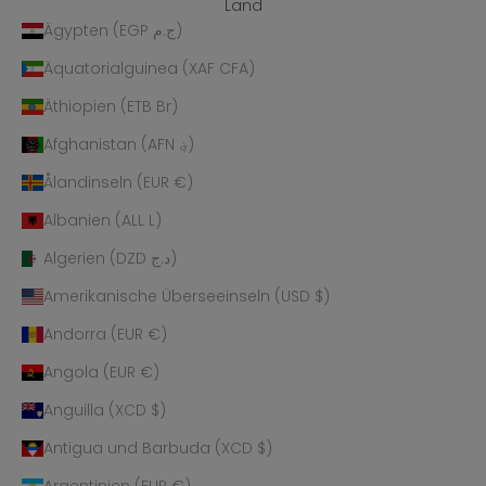
Land
Ägypten (EGP ج.م)
Äquatorialguinea (XAF CFA)
Äthiopien (ETB Br)
Afghanistan (AFN ؋)
Ålandinseln (EUR €)
Albanien (ALL L)
Algerien (DZD د.ج)
Amerikanische Überseeinseln (USD $)
Andorra (EUR €)
Angola (EUR €)
Anguilla (XCD $)
Antigua und Barbuda (XCD $)
Argentinien (EUR €)