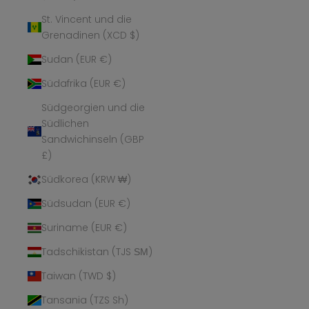
St. Vincent und die
Grenadinen (XCD $)
Sudan (EUR €)
Südafrika (EUR €)
Südgeorgien und die
Südlichen
Sandwichinseln (GBP
£)
Südkorea (KRW ₩)
Südsudan (EUR €)
Suriname (EUR €)
Tadschikistan (TJS ЅМ)
Taiwan (TWD $)
Tansania (TZS Sh)