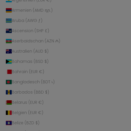
Armenien (AMD դր.)
Aruba (AWG ƒ)
Ascension (SHP £)
Aserbaidschan (AZN ₼)
Australien (AUD $)
Bahamas (BSD $)
Bahrain (EUR €)
Bangladesch (BDT ৳)
Barbados (BBD $)
Belarus (EUR €)
Belgien (EUR €)
Belize (BZD $)