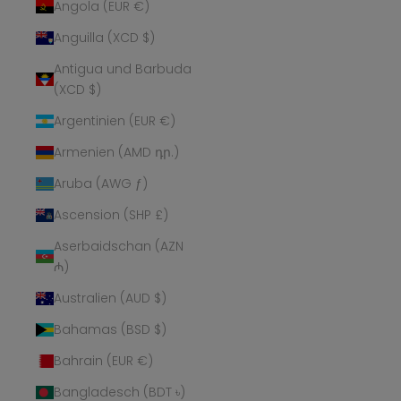
Angola (EUR €)
Anguilla (XCD $)
Antigua und Barbuda
(XCD $)
Argentinien (EUR €)
Armenien (AMD դր.)
Aruba (AWG ƒ)
Ascension (SHP £)
Aserbaidschan (AZN
₼)
Australien (AUD $)
Bahamas (BSD $)
Bahrain (EUR €)
Bangladesch (BDT ৳)