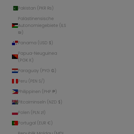
Pakistan (PKR ₨)
Palästinensische
Autonomiegebiete (ILS
₪)
Panama (USD $)
Papua-Neuguinea
(PGK K)
Paraguay (PYG ₲)
Peru (PEN S/)
Philippinen (PHP ₱)
Pitcairninseln (NZD $)
Polen (PLN zł)
Portugal (EUR €)
Republik Moldau (MDL