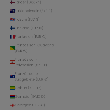
Färöer (DKK kr.)
Falklandinseln (FKP £)
Fidschi (FJD $)
Finnland (EUR €)
Frankreich (EUR €)
Französisch-Guayana
(EUR €)
Französisch-
Polynesien (XPF Fr)
Französische
Südgebiete (EUR €)
Gabun (XOF Fr)
Gambia (GMD D)
Georgien (EUR €)