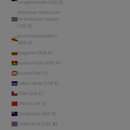
Jungferninseln (USD $)
Britisches Territorium
im Indischen Ozean
(USD $)
Brunei Darussalam
(BND $)
Bulgarien (EUR €)
Burkina Faso (XOF Fr)
Burundi (BIF Fr)
Cabo Verde (CVE $)
Chile (EUR €)
China (CNY ¥)
Cookinseln (NZD $)
Costa Rica (CRC ₡)