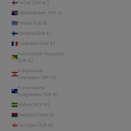
Färöer (DKK kr.)
Falklandinseln (FKP £)
Fidschi (FJD $)
Finnland (EUR €)
Frankreich (EUR €)
Französisch-Guayana
(EUR €)
Französisch-
Polynesien (XPF Fr)
Französische
Südgebiete (EUR €)
Gabun (XOF Fr)
Gambia (GMD D)
Georgien (EUR €)