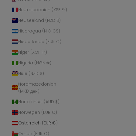
Neukaledonien (XPF Fr)
Neuseeland (NZD $)
Nicaragua (NIO C$)
Niederlande (EUR €)
Niger (XOF Fr)
Nigeria (NGN ₦)
Niue (NZD $)
Nordmazedonien
(MKD ден)
Norfolkinsel (AUD $)
Norwegen (EUR €)
Österreich (EUR €)
Oman (EUR €)