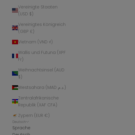
Vereinigte Staaten
(USD $)
Vereinigtes Königreich
(GBP £)
Vietnam (VND ₫)
Wallis und Futuna (XPF
Fr)
Weihnachtsinsel (AUD
$)
Westsahara (MAD د.م.)
Zentralafrikanische
Republik (XAF CFA)
Zypern (EUR €)
Deutsch
Sprache
Deutsch