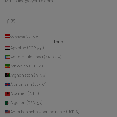
Mail: office@crystalp.com
Österreich (EUR €)
Land
Ägypten (EGP ج.م)
Äquatorialguinea (XAF CFA)
Äthiopien (ETB Br)
Afghanistan (AFN ؋)
Ålandinseln (EUR €)
Albanien (ALL L)
Algerien (DZD د.ج)
Amerikanische Überseeinseln (USD $)