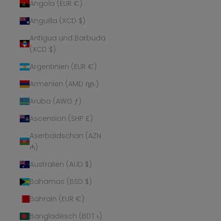
Angola (EUR €)
Anguilla (XCD $)
Antigua und Barbuda
(XCD $)
Argentinien (EUR €)
Armenien (AMD դր.)
Aruba (AWG ƒ)
Ascension (SHP £)
Aserbaidschan (AZN
₼)
Australien (AUD $)
Bahamas (BSD $)
Bahrain (EUR €)
Bangladesch (BDT ৳)