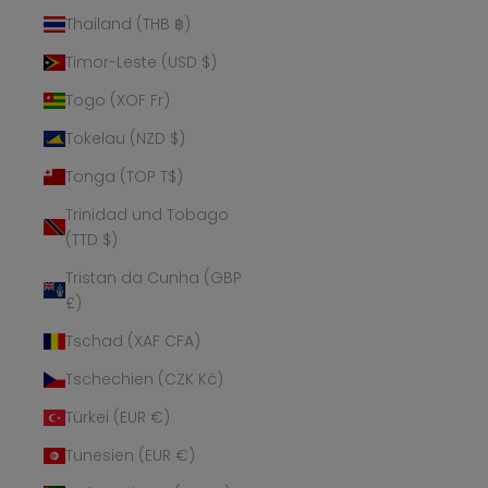
Thailand (THB ฿)
Timor-Leste (USD $)
Togo (XOF Fr)
Tokelau (NZD $)
Tonga (TOP T$)
Trinidad und Tobago
(TTD $)
Tristan da Cunha (GBP
£)
Tschad (XAF CFA)
Tschechien (CZK Kč)
Türkei (EUR €)
Tunesien (EUR €)