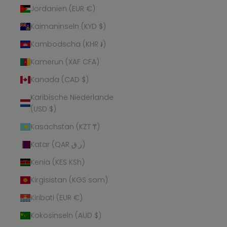
Jordanien (EUR €)
Kaimaninseln (KYD $)
Kambodscha (KHR ៛)
Kamerun (XAF CFA)
Kanada (CAD $)
Karibische Niederlande
(USD $)
Kasachstan (KZT ₸)
Katar (QAR ر.ق)
Kenia (KES KSh)
Kirgisistan (KGS som)
Kiribati (EUR €)
Kokosinseln (AUD $)