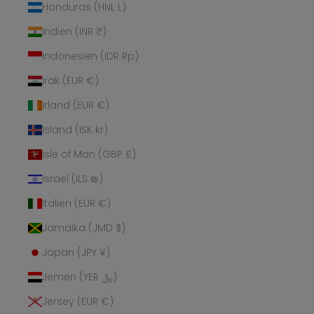
Honduras (HNL L)
Indien (INR ₹)
Indonesien (IDR Rp)
Irak (EUR €)
Irland (EUR €)
Island (ISK kr)
Isle of Man (GBP £)
Israel (ILS ₪)
Italien (EUR €)
Jamaika (JMD $)
Japan (JPY ¥)
Jemen (YER ﷼)
Jersey (EUR €)