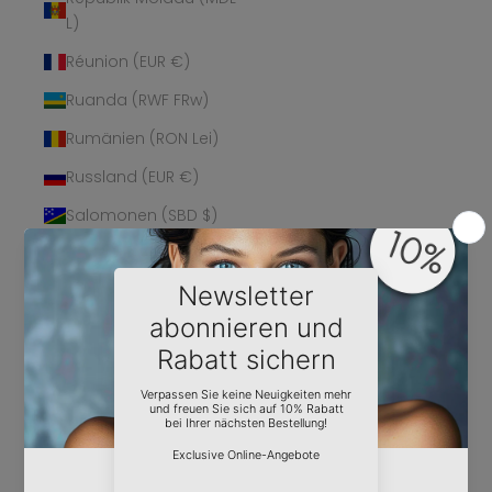
L)
Réunion (EUR €)
Ruanda (RWF FRw)
Rumänien (RON Lei)
Russland (EUR €)
Salomonen (SBD $)
Sambia (EUR €)
Samoa (WST T)
San Marino (EUR €)
São Tomé und
Príncipe (STD Db)
Saudi-Arabien (SAR
ر.س)