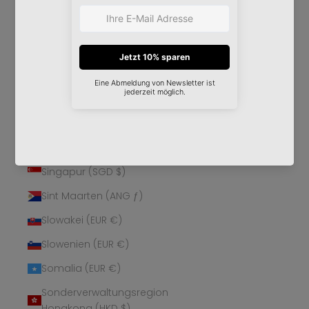
Schweden (SEK kr)
Schweiz (CHF CHF)
Senegal (XOF Fr)
Serbien (RSD РСД)
Seychellen (EUR €)
Sierra Leone (SLL Le)
Simbabwe (USD $)
Singapur (SGD $)
Sint Maarten (ANG ƒ)
Slowakei (EUR €)
Slowenien (EUR €)
Somalia (EUR €)
Sonderverwaltungsregion
Hongkong (HKD $)