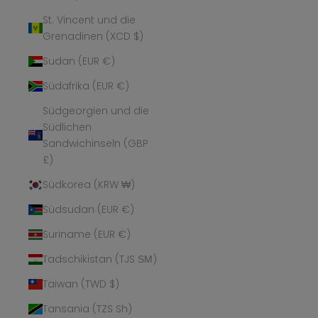
St. Vincent und die
Grenadinen (XCD $)
Sudan (EUR €)
Südafrika (EUR €)
Südgeorgien und die
Südlichen
Sandwichinseln (GBP
£)
Südkorea (KRW ₩)
Südsudan (EUR €)
Suriname (EUR €)
Tadschikistan (TJS ЅМ)
Taiwan (TWD $)
Tansania (TZS Sh)