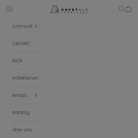
Zum Inhalt springen
crystalpjewelry
Menü
Suchen
Ware
Schmuck
CALPART
IBIZA
Kollektionen
Anlass
Katalog
Über uns