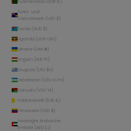
Turkmenistan (EUR €)
Turks- und
Caicosinseln (USD $)
Tuvalu (AUD $)
Uganda (UGX USh)
Ukraine (UAH ₴)
Ungarn (HUF Ft)
Uruguay (UYU $U)
Usbekistan (UZS so'm)
Vanuatu (VUV Vt)
Vatikanstadt (EUR €)
Venezuela (USD $)
Vereinigte Arabische
Emirate (AED د.إ)