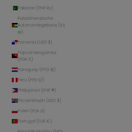
Pakistan (PKR ₨)
Palästinensische
Autonomiegebiete (ILS
₪)
Panama (USD $)
Papua-Neuguinea
(PGK K)
Paraguay (PYG ₲)
Peru (PEN S/)
Philippinen (PHP ₱)
Pitcairninseln (NZD $)
Polen (PLN zł)
Portugal (EUR €)
Republik Moldau (MDL