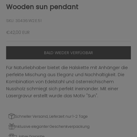
Wooden sun pendant
SKU: 30436.W2.E.51
Angebot
€42,00 EUR
BALD WIEDER VERFÜGBAR
Für Naturliebhaber bietet die Halskette mit Anhänger die
perfekte Mischung aus Eleganz und Nachhaltigkeit. Die
Kombination von Edelstahl und österreichischem
Nussholz schmiegt sich perfekt ineinander. Mit einer
Lasergravur erstellt wurde das Motiv "Sun".
Schneller Versand, Lieferzeit nur 1-2 Tage
Inklusive eleganter Geschenkverpackung
2 Jahre Garantie