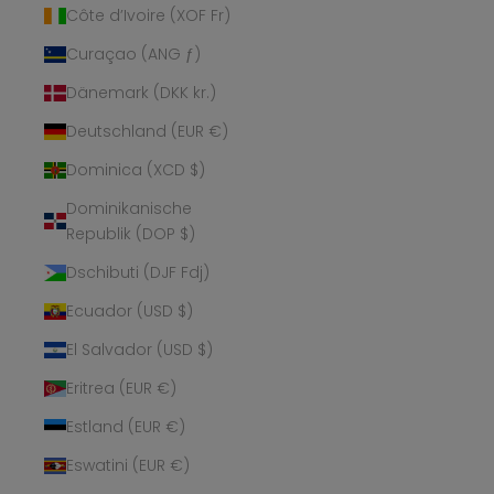
Côte d’Ivoire (XOF Fr)
Curaçao (ANG ƒ)
Dänemark (DKK kr.)
Deutschland (EUR €)
Dominica (XCD $)
Dominikanische
Republik (DOP $)
Dschibuti (DJF Fdj)
Ecuador (USD $)
El Salvador (USD $)
Eritrea (EUR €)
Estland (EUR €)
Eswatini (EUR €)