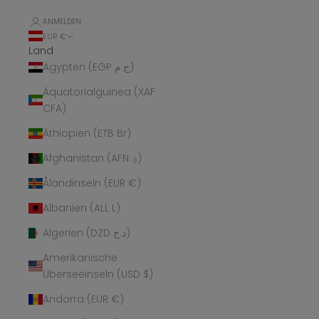
ANMELDEN
EUR €
Land
Ägypten (EGP ج.م)
Äquatorialguinea (XAF
CFA)
Äthiopien (ETB Br)
Afghanistan (AFN ؋)
Ålandinseln (EUR €)
Albanien (ALL L)
Algerien (DZD د.ج)
Amerikanische
Überseeinseln (USD $)
Andorra (EUR €)