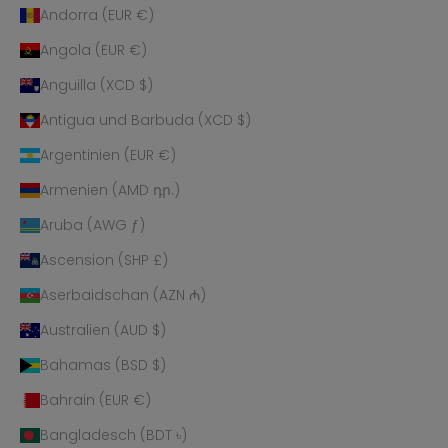
Andorra (EUR €)
Angola (EUR €)
Anguilla (XCD $)
Antigua und Barbuda (XCD $)
Argentinien (EUR €)
Armenien (AMD դր.)
Aruba (AWG ƒ)
Ascension (SHP £)
Aserbaidschan (AZN ₼)
Australien (AUD $)
Bahamas (BSD $)
Bahrain (EUR €)
Bangladesch (BDT ৳)