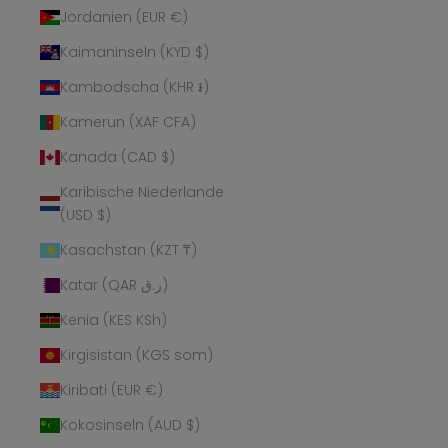
Jordanien (EUR €)
Kaimaninseln (KYD $)
Kambodscha (KHR ៛)
Kamerun (XAF CFA)
Kanada (CAD $)
Karibische Niederlande
(USD $)
Kasachstan (KZT ₸)
Katar (QAR ر.ق)
Kenia (KES KSh)
Kirgisistan (KGS som)
Kiribati (EUR €)
Kokosinseln (AUD $)