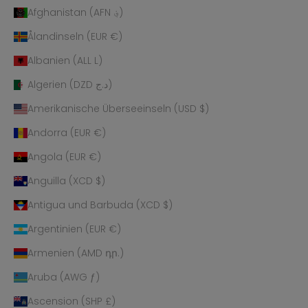
Afghanistan (AFN ؋)
Ålandinseln (EUR €)
Albanien (ALL L)
Algerien (DZD د.ج)
Amerikanische Überseeinseln (USD $)
Andorra (EUR €)
Angola (EUR €)
Anguilla (XCD $)
Antigua und Barbuda (XCD $)
Argentinien (EUR €)
Armenien (AMD դր.)
Aruba (AWG ƒ)
Ascension (SHP £)