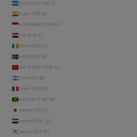
Honduras (HNL L)
Indien (INR ₹)
Indonesien (IDR Rp)
Irak (EUR €)
Irland (EUR €)
Island (ISK kr)
Isle of Man (GBP £)
Israel (ILS ₪)
Italien (EUR €)
Jamaika (JMD $)
Japan (JPY ¥)
Jemen (YER ﷼)
Jersey (EUR €)