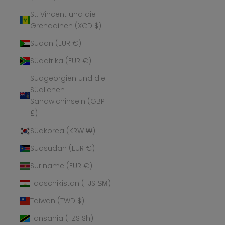
St. Vincent und die
Grenadinen (XCD $)
Sudan (EUR €)
Südafrika (EUR €)
Südgeorgien und die
Südlichen
Sandwichinseln (GBP
£)
Südkorea (KRW ₩)
Südsudan (EUR €)
Suriname (EUR €)
Tadschikistan (TJS ЅМ)
Taiwan (TWD $)
Tansania (TZS Sh)