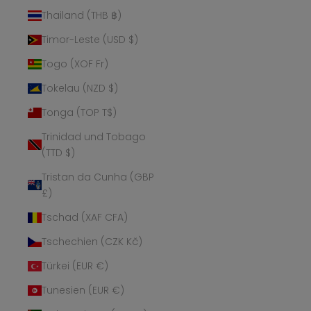
Thailand (THB ฿)
Timor-Leste (USD $)
Togo (XOF Fr)
Tokelau (NZD $)
Tonga (TOP T$)
Trinidad und Tobago
(TTD $)
Tristan da Cunha (GBP
£)
Tschad (XAF CFA)
Tschechien (CZK Kč)
Türkei (EUR €)
Tunesien (EUR €)