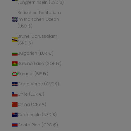
Jungferninseln (USD $)
Britisches Territorium
im Indischen Ozean
(USD $)
Brunei Darussalam
(BND $)
Bulgarien (EUR €)
Burkina Faso (XOF Fr)
Burundi (BIF Fr)
Cabo Verde (CVE $)
Chile (EUR €)
China (CNY ¥)
Cookinseln (NZD $)
Costa Rica (CRC ₡)