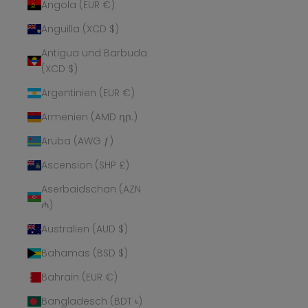
Angola (EUR €)
Anguilla (XCD $)
Antigua und Barbuda
(XCD $)
Argentinien (EUR €)
Armenien (AMD դր.)
Aruba (AWG ƒ)
Ascension (SHP £)
Aserbaidschan (AZN
₼)
Australien (AUD $)
Bahamas (BSD $)
Bahrain (EUR €)
Bangladesch (BDT ৳)