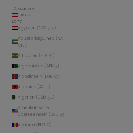
ANMELDEN
EUR €
Land
Ägypten (EGP ج.م)
Äquatorialguinea (XAF
CFA)
Äthiopien (ETB Br)
Afghanistan (AFN ؋)
Ålandinseln (EUR €)
Albanien (ALL L)
Algerien (DZD د.ج)
Amerikanische
Überseeinseln (USD $)
Andorra (EUR €)