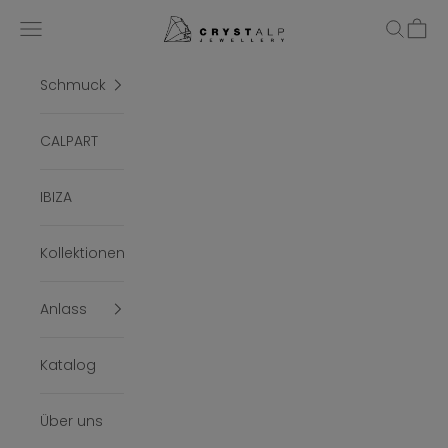
Zum Inhalt springen
crystalpjewelry
Menü
Suchen
Ware
Schmuck
CALPART
IBIZA
Kollektionen
Anlass
Katalog
Über uns