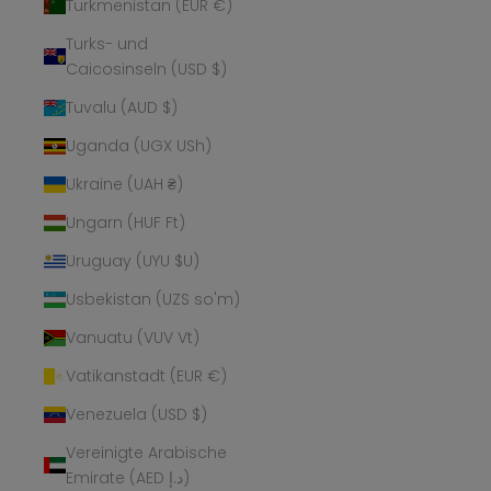
Turkmenistan (EUR €)
Turks- und
Caicosinseln (USD $)
Tuvalu (AUD $)
Uganda (UGX USh)
Ukraine (UAH ₴)
Ungarn (HUF Ft)
Uruguay (UYU $U)
Usbekistan (UZS so'm)
Vanuatu (VUV Vt)
Vatikanstadt (EUR €)
Venezuela (USD $)
Vereinigte Arabische
Emirate (AED د.إ)