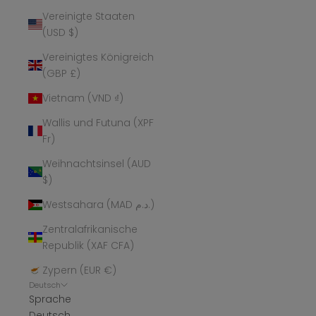
Vereinigte Staaten
(USD $)
Vereinigtes Königreich
(GBP £)
Vietnam (VND ₫)
Wallis und Futuna (XPF
Fr)
Weihnachtsinsel (AUD
$)
Westsahara (MAD د.م.)
Zentralafrikanische
Republik (XAF CFA)
Zypern (EUR €)
Deutsch
Sprache
Deutsch