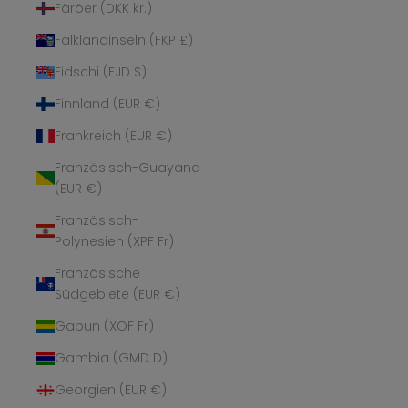
Färöer (DKK kr.)
Falklandinseln (FKP £)
Fidschi (FJD $)
Finnland (EUR €)
Frankreich (EUR €)
Französisch-Guayana
(EUR €)
Französisch-
Polynesien (XPF Fr)
Französische
Südgebiete (EUR €)
Gabun (XOF Fr)
Gambia (GMD D)
Georgien (EUR €)