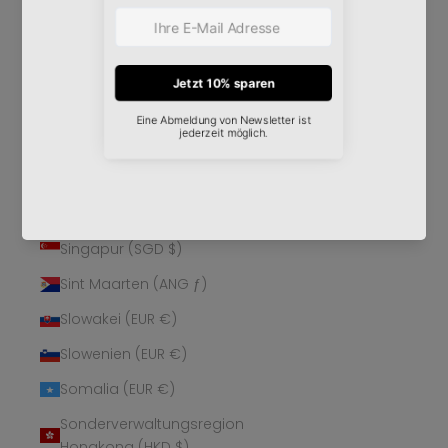
Schweden (SEK kr)
Schweiz (CHF CHF)
Senegal (XOF Fr)
Serbien (RSD РСД)
Seychellen (EUR €)
Sierra Leone (SLL Le)
Simbabwe (USD $)
Singapur (SGD $)
Sint Maarten (ANG ƒ)
Slowakei (EUR €)
Slowenien (EUR €)
Somalia (EUR €)
Sonderverwaltungsregion
Hongkong (HKD $)