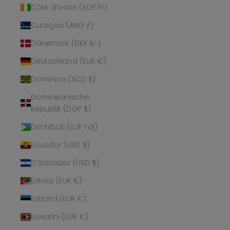
Côte d’Ivoire (XOF Fr)
Curaçao (ANG ƒ)
Dänemark (DKK kr.)
Deutschland (EUR €)
Dominica (XCD $)
Dominikanische
Republik (DOP $)
Dschibuti (DJF Fdj)
Ecuador (USD $)
El Salvador (USD $)
Eritrea (EUR €)
Estland (EUR €)
Eswatini (EUR €)