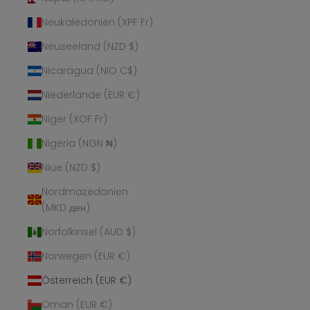
Neukaledonien (XPF Fr)
Neuseeland (NZD $)
Nicaragua (NIO C$)
Niederlande (EUR €)
Niger (XOF Fr)
Nigeria (NGN ₦)
Niue (NZD $)
Nordmazedonien
(MKD ден)
Norfolkinsel (AUD $)
Norwegen (EUR €)
Österreich (EUR €)
Oman (EUR €)