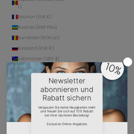
L)
Réunion (EUR €)
Ruanda (RWF FRw)
Rumänien (RON Lei)
Russland (EUR €)
Salomonen (SBD $)
Sambia (EUR €)
Samoa (WST T)
San Marino (EUR €)
São Tomé und
Príncipe (STD Db)
Saudi-Arabien (SAR
ر.س)