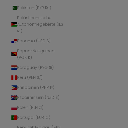
Pakistan (PKR ₨)
Palästinensische
Autonomiegebiete (ILS
₪)
Panama (USD $)
Papua-Neuguinea
(PGK K)
Paraguay (PYG ₲)
Peru (PEN S/)
Philippinen (PHP ₱)
Pitcairninseln (NZD $)
Polen (PLN zł)
Portugal (EUR €)
Republik Moldau (MDL