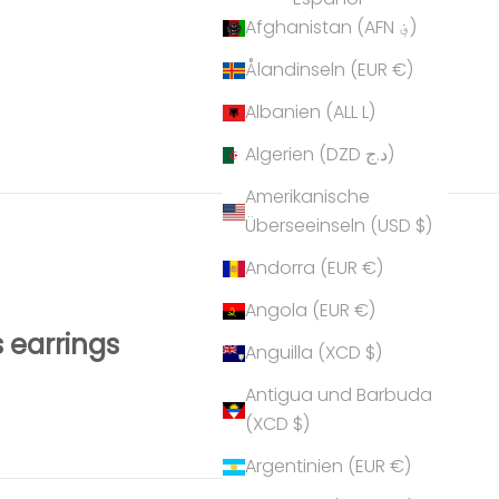
Afghanistan (AFN ؋)
Ålandinseln (EUR €)
Albanien (ALL L)
Algerien (DZD د.ج)
Amerikanische
Überseeinseln (USD $)
Andorra (EUR €)
Angola (EUR €)
 earrings
Anguilla (XCD $)
Antigua und Barbuda
(XCD $)
Argentinien (EUR €)