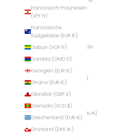
Französisch-Polynesien
Andorra (EUR €)
(XPF Fr)
Angola (EUR €)
Französische
Anguilla (XCD $)
Südgebiete (EUR €)
Antigua und Barbuda
Gabun (XOF Fr)
(XCD $)
Gambia (GMD D)
Argentinien (EUR €)
Georgien (EUR €)
Armenien (AMD դր.)
Ghana (EUR €)
Aruba (AWG ƒ)
Gibraltar (GBP £)
Ascension (SHP £)
Grenada (XCD $)
Aserbaidschan (AZN ₼)
Griechenland (EUR €)
Australien (AUD $)
Grönland (DKK kr.)
Bahamas (BSD $)