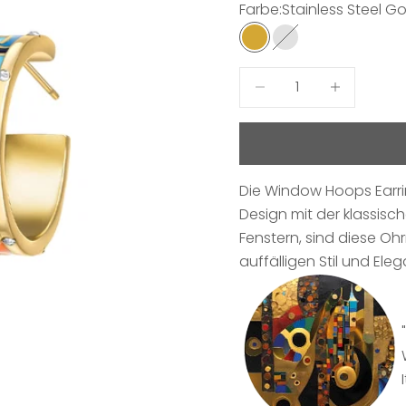
Farbe:
Stainless Steel G
Stainless Steel Gold 
Stainless Steel
Anzahl verringern
Anzahl erhö
Die Window Hoops Earri
Design mit der klassisch
Fenstern, sind diese Oh
auffälligen Stil und Eleg