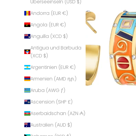
Überseeinseln (USD $)
Andorra (EUR €)
Angola (EUR €)
Anguilla (XCD $)
Antigua und Barbuda
(XCD $)
Argentinien (EUR €)
Armenien (AMD դր.)
Aruba (AWG ƒ)
Ascension (SHP £)
Aserbaidschan (AZN ₼)
Australien (AUD $)