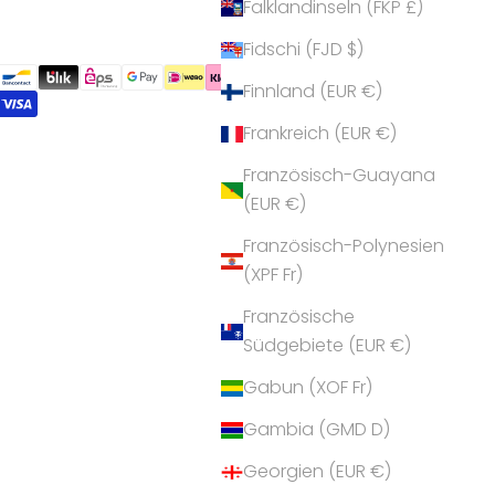
Falklandinseln (FKP £)
Fidschi (FJD $)
Finnland (EUR €)
Frankreich (EUR €)
Französisch-Guayana
(EUR €)
Französisch-Polynesien
(XPF Fr)
Französische
Südgebiete (EUR €)
Gabun (XOF Fr)
Gambia (GMD D)
Georgien (EUR €)