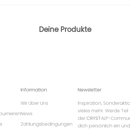
Deine Produkte
Information
Newsletter
Wir Über Uns
Inspiration, Sonderakt
vieles mehr. Werde Teil
tournieren
News
der
CRYST
ALP-Communi
e
Zahlungsbedingungen
dich persönlich ein un