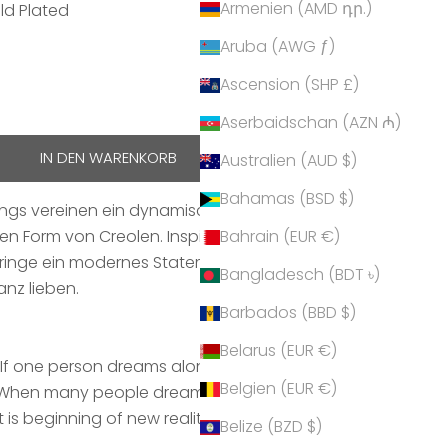
Armenien (AMD դր.)
old Plated
Aruba (AWG ƒ)
Plated
Ascension (SHP £)
hen
Aserbaidschan (AZN ₼)
IN DEN WARENKORB
Australien (AUD $)
Bahamas (BSD $)
ngs vereinen ein dynamisches, farbenfrohes
en Form von Creolen. Inspiriert von kunstvollen
Bahrain (EUR €)
rringe ein modernes Statement für alle, die
Bangladesch (BDT ৳)
anz lieben.
Barbados (BBD $)
Belarus (EUR €)
"If one person dreams alone... It is only a dream.
Belgien (EUR €)
When many people dream together...
It is beginning of new reality".
Belize (BZD $)