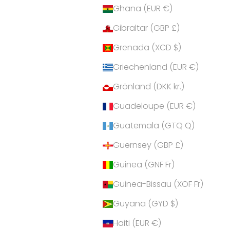
Ghana (EUR €)
Gibraltar (GBP £)
Grenada (XCD $)
Griechenland (EUR €)
Grönland (DKK kr.)
Guadeloupe (EUR €)
Guatemala (GTQ Q)
Guernsey (GBP £)
Guinea (GNF Fr)
Guinea-Bissau (XOF Fr)
Guyana (GYD $)
Haiti (EUR €)