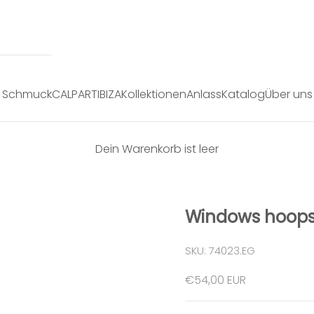
Schmuck
CALPART
IBIZA
Kollektionen
Anlass
Katalog
Über uns
Dein Warenkorb ist leer
Windows hoops
SKU: 74023.EG
Angebot
€54,00 EUR