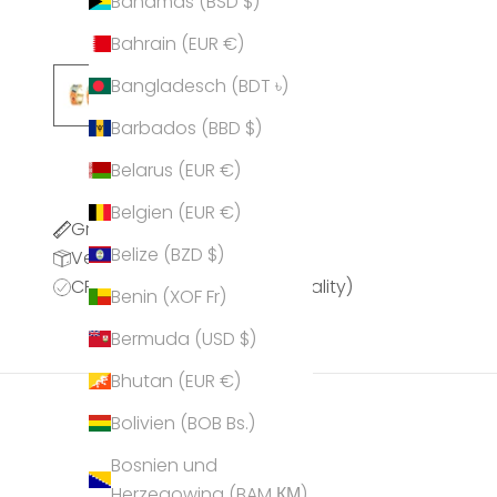
Bahamas (BSD $)
Bahrain (EUR €)
Bangladesch (BDT ৳)
Barbados (BBD $)
Belarus (EUR €)
Belgien (EUR €)
Größentabelle
Belize (BZD $)
Versandinformationen
CPQ (CRYSTALP Premium Quality)
Benin (XOF Fr)
Bermuda (USD $)
Bhutan (EUR €)
Bolivien (BOB Bs.)
Bosnien und
Herzegowina (BAM КМ)