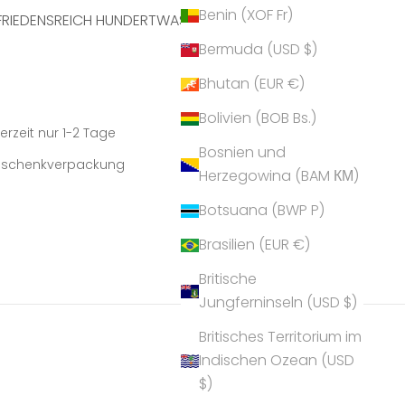
Benin (XOF Fr)
FRIEDENSREICH HUNDERTWASSER
Bermuda (USD $)
Bhutan (EUR €)
Bolivien (BOB Bs.)
erzeit nur 1-2 Tage
Bosnien und
Geschenkverpackung
Herzegowina (BAM КМ)
Botsuana (BWP P)
Brasilien (EUR €)
Britische
Jungferninseln (USD $)
Britisches Territorium im
Indischen Ozean (USD
$)