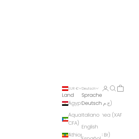
Anmelden
Suchen
Warenko
EUR €
Deutsch
Land
Sprache
Deutsch
Ägypten (EGP ج.م)
Äquatorialguinea (XAF
Italiano
CFA)
English
Äthiopien (ETB Br)
Español