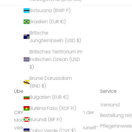
Botsuana (BWP P)
Brasilien (EUR €)
Britische
Jungferninseln (USD $)
Britisches Territorium im
Indischen Ozean (USD
$)
Brunei Darussalam
(BND $)
Über Uns
Service
Bulgarien (EUR €)
Versand
Burkina Faso (XOF Fr)
CRYST
ALP gilt als Geheimtipp in der
Bestellung re
Burundi (BIF Fr)
Modeschmuck-Branche und
Pflegehinweis
verkörpert die Idee „express yourself“.
Cabo Verde (CVE $)