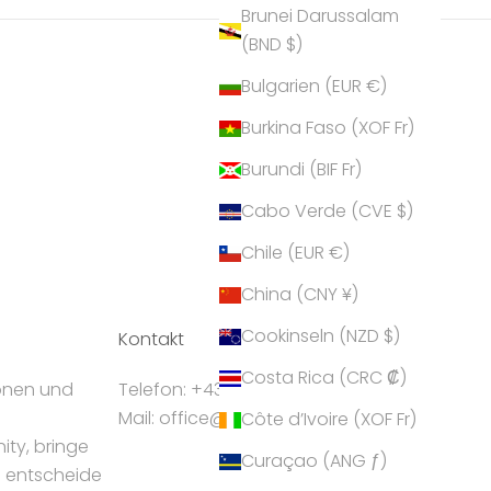
Brunei Darussalam
(BND $)
Bulgarien (EUR €)
Burkina Faso (XOF Fr)
Burundi (BIF Fr)
Cabo Verde (CVE $)
Chile (EUR €)
China (CNY ¥)
Cookinseln (NZD $)
Kontakt
Costa Rica (CRC ₡)
ionen und
Telefon: +43 5224 55550
Mail: office@crystalp.com
Côte d’Ivoire (XOF Fr)
ty, bringe
Curaçao (ANG ƒ)
d entscheide