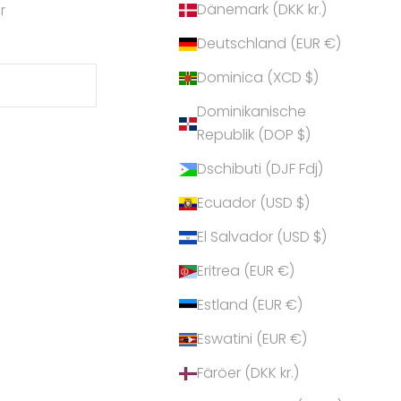
Dänemark (DKK kr.)
r
Deutschland (EUR €)
Dominica (XCD $)
Dominikanische
Republik (DOP $)
Dschibuti (DJF Fdj)
Ecuador (USD $)
El Salvador (USD $)
Eritrea (EUR €)
Estland (EUR €)
Eswatini (EUR €)
Färöer (DKK kr.)