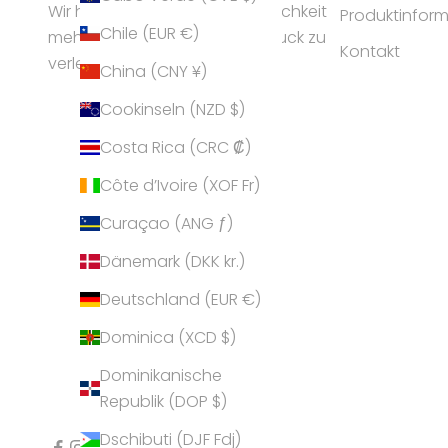
Wir helfen Frauen ihrer Persönlichkeit
Produktinfor
Chile (EUR €)
mehr Ausstrahlung und Ausdruck zu
Kontakt
verleihen.
China (CNY ¥)
Cookinseln (NZD $)
Costa Rica (CRC ₡)
Côte d’Ivoire (XOF Fr)
Curaçao (ANG ƒ)
Dänemark (DKK kr.)
Deutschland (EUR €)
Dominica (XCD $)
Dominikanische
Republik (DOP $)
Dschibuti (DJF Fdj)