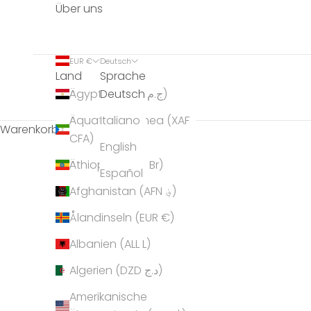
Über uns
EUR €
Deutsch
Land
Sprache
Deutsch
Ägypten (EGP ج.م)
Äquatorialguinea (XAF
Italiano
Warenkorb
CFA)
English
Äthiopien (ETB Br)
Español
Afghanistan (AFN ؋)
Ålandinseln (EUR €)
Albanien (ALL L)
Algerien (DZD د.ج)
Amerikanische