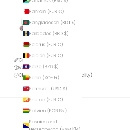
Bahamas (BSD $)
Bahrain (EUR €)
Bangladesch (BDT ৳)
Barbados (BBD $)
Belarus (EUR €)
Belgien (EUR €)
Größentabelle
Belize (BZD $)
Versandinformationen
CPQ (CRYSTALP Premium Quality)
Benin (XOF Fr)
Bermuda (USD $)
Bhutan (EUR €)
Bolivien (BOB Bs.)
Bosnien und
Herzegowina (BAM КМ)