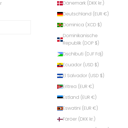
Dänemark (DKK kr.)
r
Deutschland (EUR €)
Dominica (XCD $)
Dominikanische
Republik (DOP $)
Dschibuti (DJF Fdj)
Ecuador (USD $)
El Salvador (USD $)
Eritrea (EUR €)
Estland (EUR €)
Eswatini (EUR €)
Färöer (DKK kr.)