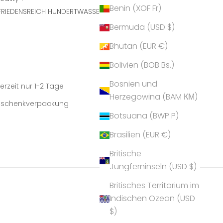
Benin (XOF Fr)
FRIEDENSREICH HUNDERTWASSER
Bermuda (USD $)
Bhutan (EUR €)
Bolivien (BOB Bs.)
Bosnien und
erzeit nur 1-2 Tage
Herzegowina (BAM КМ)
Geschenkverpackung
Botsuana (BWP P)
Brasilien (EUR €)
Britische
Jungferninseln (USD $)
Britisches Territorium im
Indischen Ozean (USD
$)