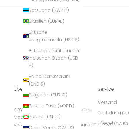
Botsuana (BWP P)
Brasilien (EUR €)
Britische
Jungferninseln (USD $)
Britisches Territorium im
Indischen Ozean (USD
$)
Brunei Darussalam
(BND $)
Über Uns
Service
Bulgarien (EUR €)
Versand
Burkina Faso (XOF Fr)
CRYST
ALP gilt als Geheimtipp in der
Bestellung re
Burundi (BIF Fr)
Modeschmuck-Branche und
Pflegehinweis
verkörpert die Idee „express yourself“.
Cabo Verde (CVE $)