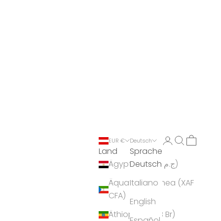
Anmelden
Suchen
Warenko
EUR €
Deutsch
Land
Sprache
Deutsch
Ägypten (EGP ج.م)
Äquatorialguinea (XAF
Italiano
CFA)
English
Äthiopien (ETB Br)
Español