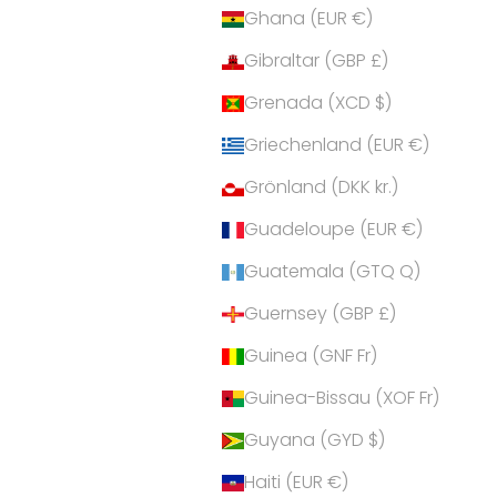
Ghana (EUR €)
Gibraltar (GBP £)
Grenada (XCD $)
Griechenland (EUR €)
Grönland (DKK kr.)
Guadeloupe (EUR €)
Guatemala (GTQ Q)
Guernsey (GBP £)
Guinea (GNF Fr)
Guinea-Bissau (XOF Fr)
Guyana (GYD $)
Haiti (EUR €)