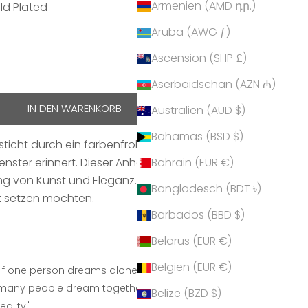
Armenien (AMD դր.)
old Plated
Aruba (AWG ƒ)
Plated
Ascension (SHP £)
hen
Aserbaidschan (AZN ₼)
IN DEN WARENKORB
Australien (AUD $)
Bahamas (BSD $)
icht durch ein farbenfrohes, abstraktes Design,
enster erinnert. Dieser Anhänger verkörpert eine
Bahrain (EUR €)
von Kunst und Eleganz. Ideal für alle, die ein
Bangladesch (BDT ৳)
t setzen möchten.
Barbados (BBD $)
Belarus (EUR €)
Belgien (EUR €)
"If one person dreams alone... It is only a dream. When
many people dream together... It is beginning of new
Belize (BZD $)
reality".