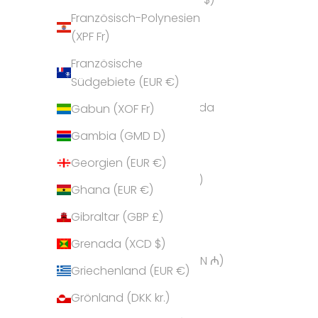
Französisch-Polynesien
Andorra (EUR €)
(XPF Fr)
Angola (EUR €)
Französische
Anguilla (XCD $)
Südgebiete (EUR €)
Antigua und Barbuda
Gabun (XOF Fr)
(XCD $)
Gambia (GMD D)
Argentinien (EUR €)
Georgien (EUR €)
Armenien (AMD դր.)
Ghana (EUR €)
Aruba (AWG ƒ)
Gibraltar (GBP £)
Ascension (SHP £)
Grenada (XCD $)
Aserbaidschan (AZN ₼)
Griechenland (EUR €)
Australien (AUD $)
Grönland (DKK kr.)
Bahamas (BSD $)