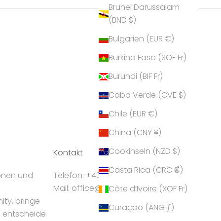
Brunei Darussalam
(BND $)
Bulgarien (EUR €)
Burkina Faso (XOF Fr)
Burundi (BIF Fr)
Cabo Verde (CVE $)
Chile (EUR €)
China (CNY ¥)
Cookinseln (NZD $)
Kontakt
Costa Rica (CRC ₡)
ionen und
Telefon: +43 5224 55550
Mail: office@crystalp.com
Côte d’Ivoire (XOF Fr)
ty, bringe
Curaçao (ANG ƒ)
d entscheide