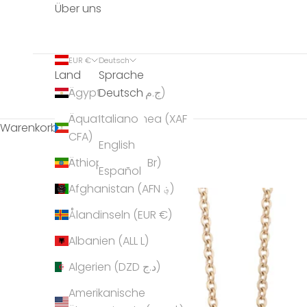
Über uns
EUR €
Deutsch
Land
Sprache
Deutsch
Ägypten (EGP ج.م)
Äquatorialguinea (XAF
Italiano
Warenkorb
CFA)
English
Äthiopien (ETB Br)
Español
Afghanistan (AFN ؋)
Ålandinseln (EUR €)
Albanien (ALL L)
Algerien (DZD د.ج)
Amerikanische