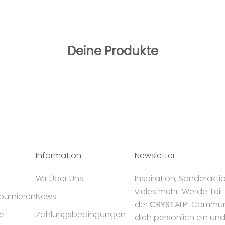
Deine Produkte
Information
Newsletter
Wir Über Uns
Inspiration, Sonderakt
vieles mehr. Werde Teil
tournieren
News
der
CRYST
ALP-Communi
e
Zahlungsbedingungen
dich persönlich ein un