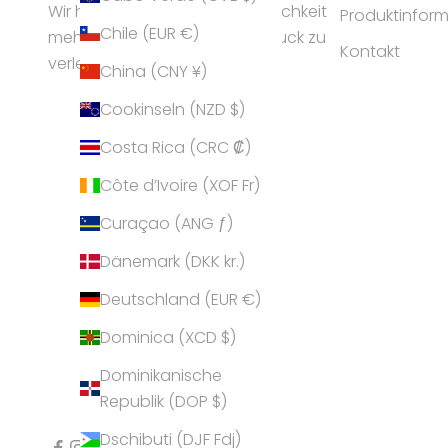
Wir helfen Frauen ihrer Persönlichkeit
Produktinfor
Chile (EUR €)
mehr Ausstrahlung und Ausdruck zu
Kontakt
verleihen.
China (CNY ¥)
Cookinseln (NZD $)
Costa Rica (CRC ₡)
Côte d’Ivoire (XOF Fr)
Curaçao (ANG ƒ)
Dänemark (DKK kr.)
Deutschland (EUR €)
Dominica (XCD $)
Dominikanische
Republik (DOP $)
Dschibuti (DJF Fdj)