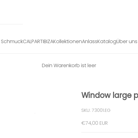
Schmuck
CALPART
IBIZA
Kollektionen
Anlass
Katalog
Über uns
Dein Warenkorb ist leer
Window large 
SKU: 73001.EG
Angebot
€74,00 EUR