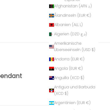
Afghanistan (AFN ؋)
Ålandinseln (EUR €)
Albanien (ALL L)
Algerien (DZD د.ج)
Amerikanische
Überseeinseln (USD $)
Andorra (EUR €)
Angola (EUR €)
pendant
Anguilla (XCD $)
Antigua und Barbuda
(XCD $)
Argentinien (EUR €)