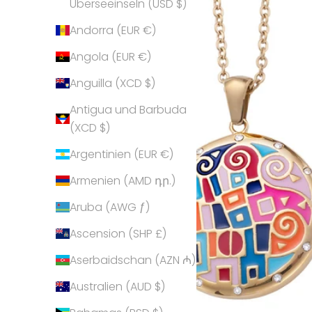
Überseeinseln (USD $)
Andorra (EUR €)
Angola (EUR €)
Anguilla (XCD $)
Antigua und Barbuda
(XCD $)
Argentinien (EUR €)
Armenien (AMD դր.)
Aruba (AWG ƒ)
Ascension (SHP £)
Aserbaidschan (AZN ₼)
Australien (AUD $)