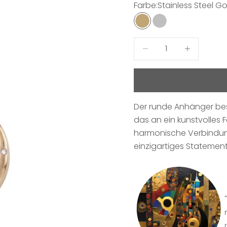
Farbe:
Stainless Steel G
Stainless Steel Gold 
Stainless Steel
Anzahl verringern
Anzahl erhö
Der runde Anhänger best
das an ein kunstvolles F
harmonische Verbindung 
einzigartiges Statemen