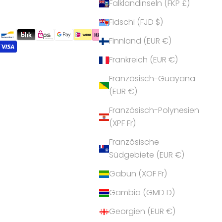
Falklandinseln (FKP £)
Fidschi (FJD $)
Finnland (EUR €)
Frankreich (EUR €)
Französisch-Guayana
(EUR €)
Französisch-Polynesien
(XPF Fr)
Französische
Südgebiete (EUR €)
Gabun (XOF Fr)
Gambia (GMD D)
Georgien (EUR €)