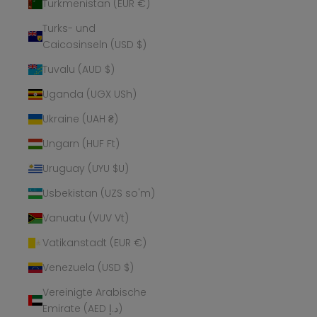
Turkmenistan (EUR €)
Turks- und
Caicosinseln (USD $)
Tuvalu (AUD $)
Uganda (UGX USh)
Ukraine (UAH ₴)
Ungarn (HUF Ft)
Uruguay (UYU $U)
Usbekistan (UZS so'm)
Vanuatu (VUV Vt)
Vatikanstadt (EUR €)
Venezuela (USD $)
Vereinigte Arabische
Emirate (AED د.إ)