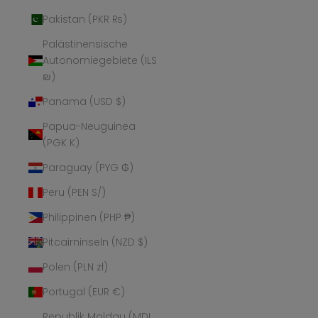
Pakistan (PKR ₨)
Palästinensische
Autonomiegebiete (ILS
₪)
Panama (USD $)
Papua-Neuguinea
(PGK K)
Paraguay (PYG ₲)
Peru (PEN S/)
Philippinen (PHP ₱)
Pitcairninseln (NZD $)
Polen (PLN zł)
Portugal (EUR €)
Republik Moldau (MDL