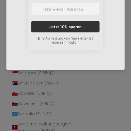
Schweden (SEK kr)
Schweiz (CHF CHF)
Senegal (XOF Fr)
Serbien (RSD РСД)
Seychellen (EUR €)
Sierra Leone (SLL Le)
Simbabwe (USD $)
Singapur (SGD $)
Sint Maarten (ANG ƒ)
Slowakei (EUR €)
Slowenien (EUR €)
Somalia (EUR €)
Sonderverwaltungsregion
Hongkong (HKD $)