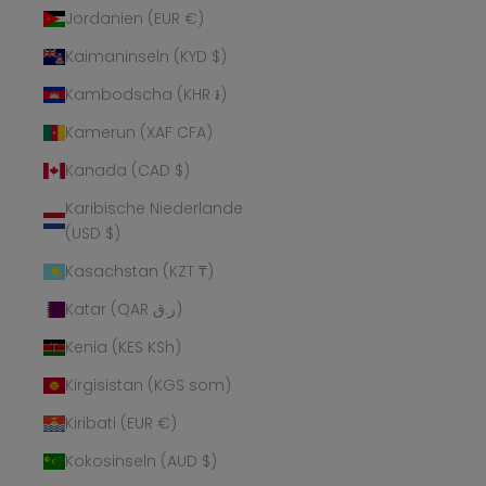
Jordanien (EUR €)
Kaimaninseln (KYD $)
Kambodscha (KHR ៛)
Kamerun (XAF CFA)
Kanada (CAD $)
Karibische Niederlande
(USD $)
Kasachstan (KZT ₸)
Katar (QAR ر.ق)
Kenia (KES KSh)
Kirgisistan (KGS som)
Kiribati (EUR €)
Kokosinseln (AUD $)