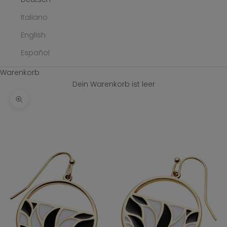
Italiano
English
Español
Warenkorb
Dein Warenkorb ist leer
Bild vergrößern