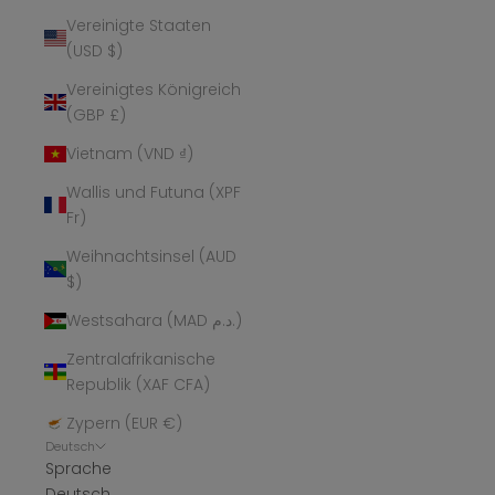
Vereinigte Staaten
(USD $)
Vereinigtes Königreich
(GBP £)
Vietnam (VND ₫)
Wallis und Futuna (XPF
Fr)
Weihnachtsinsel (AUD
$)
Westsahara (MAD د.م.)
Zentralafrikanische
Republik (XAF CFA)
Zypern (EUR €)
Deutsch
Sprache
Deutsch