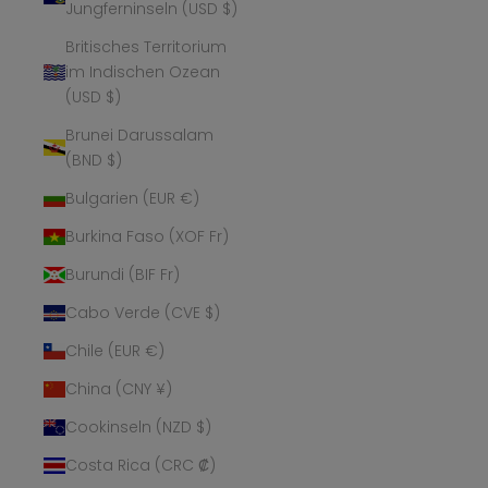
Jungferninseln (USD $)
Britisches Territorium
im Indischen Ozean
(USD $)
Brunei Darussalam
(BND $)
Bulgarien (EUR €)
Burkina Faso (XOF Fr)
Burundi (BIF Fr)
Cabo Verde (CVE $)
Chile (EUR €)
China (CNY ¥)
Cookinseln (NZD $)
Costa Rica (CRC ₡)