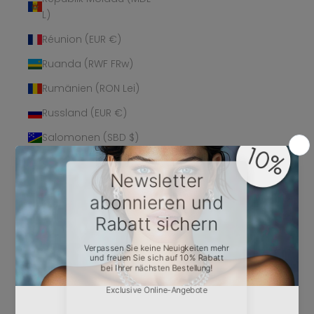
L)
Réunion (EUR €)
Ruanda (RWF FRw)
Rumänien (RON Lei)
Russland (EUR €)
Salomonen (SBD $)
Sambia (EUR €)
Samoa (WST T)
San Marino (EUR €)
São Tomé und
Príncipe (STD Db)
Saudi-Arabien (SAR
ر.س)