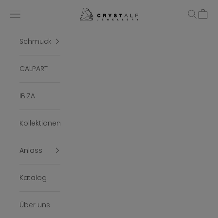
Zum Inhalt springen
crystalpjewelry
Menü
Suchen
Ware
Schmuck
CALPART
IBIZA
Kollektionen
Anlass
Katalog
Über uns