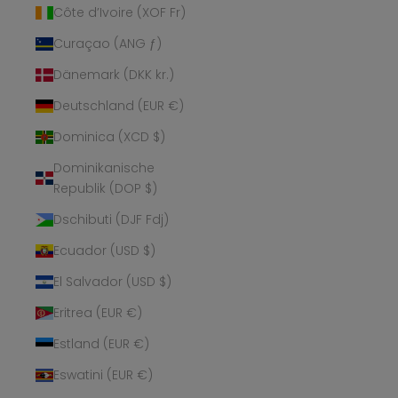
Côte d’Ivoire (XOF Fr)
Curaçao (ANG ƒ)
Dänemark (DKK kr.)
Deutschland (EUR €)
Dominica (XCD $)
Dominikanische
Republik (DOP $)
Dschibuti (DJF Fdj)
Ecuador (USD $)
El Salvador (USD $)
Eritrea (EUR €)
Estland (EUR €)
Eswatini (EUR €)