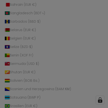
Bahrain (EUR €)
Bangladesch (BDT ৳)
Barbados (BBD $)
Belarus (EUR €)
Belgien (EUR €)
Belize (BZD $)
Benin (XOF Fr)
Bermuda (USD $)
Bhutan (EUR €)
Bolivien (BOB Bs.)
Bosnien und Herzegowina (BAM КМ)
Botsuana (BWP P)
Brasilien (EUR €)