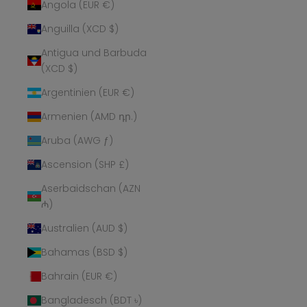
Angola (EUR €)
Anguilla (XCD $)
Antigua und Barbuda
(XCD $)
Argentinien (EUR €)
Armenien (AMD դր.)
Aruba (AWG ƒ)
Ascension (SHP £)
Aserbaidschan (AZN
₼)
Australien (AUD $)
Bahamas (BSD $)
Bahrain (EUR €)
Bangladesch (BDT ৳)