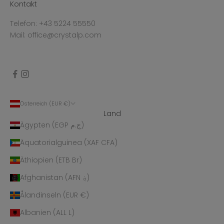
Kontakt
Telefon: +43 5224 55550
Mail: office@crystalp.com
Österreich (EUR €)
Land
Ägypten (EGP ج.م)
Äquatorialguinea (XAF CFA)
Äthiopien (ETB Br)
Afghanistan (AFN ؋)
Ålandinseln (EUR €)
Albanien (ALL L)