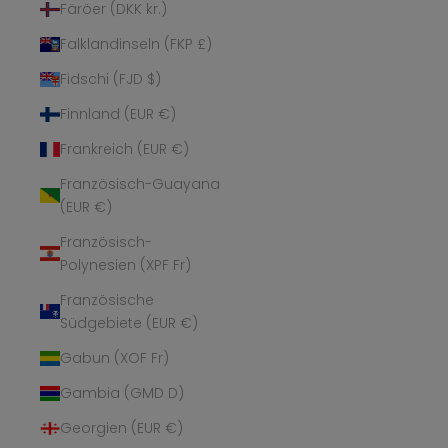
Färöer (DKK kr.)
Falklandinseln (FKP £)
Fidschi (FJD $)
Finnland (EUR €)
Frankreich (EUR €)
Französisch-Guayana
(EUR €)
Französisch-
Polynesien (XPF Fr)
Französische
Südgebiete (EUR €)
Gabun (XOF Fr)
Gambia (GMD D)
Georgien (EUR €)