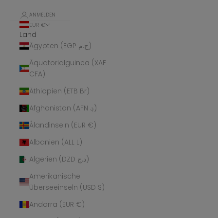
ANMELDEN
EUR €
Land
Ägypten (EGP ج.م)
Äquatorialguinea (XAF
CFA)
Äthiopien (ETB Br)
Afghanistan (AFN ؋)
Ålandinseln (EUR €)
Albanien (ALL L)
Algerien (DZD د.ج)
Amerikanische
Überseeinseln (USD $)
Andorra (EUR €)