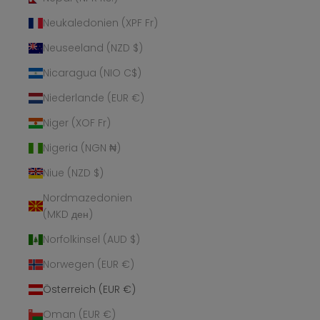
Neukaledonien (XPF Fr)
Neuseeland (NZD $)
Nicaragua (NIO C$)
Niederlande (EUR €)
Niger (XOF Fr)
Nigeria (NGN ₦)
Niue (NZD $)
Nordmazedonien
(MKD ден)
Norfolkinsel (AUD $)
Norwegen (EUR €)
Österreich (EUR €)
Oman (EUR €)