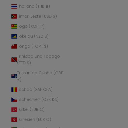
Thailand (THB ฿)
Timor-Leste (USD $)
Togo (XOF Fr)
Tokelau (NZD $)
Tonga (TOP T$)
Trinidad und Tobago
(TTD $)
Tristan da Cunha (GBP
£)
Tschad (XAF CFA)
Tschechien (CZK Kč)
Türkei (EUR €)
Tunesien (EUR €)