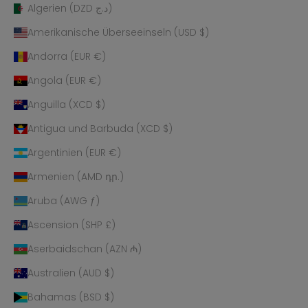
Algerien (DZD د.ج)
Amerikanische Überseeinseln (USD $)
Andorra (EUR €)
Angola (EUR €)
Anguilla (XCD $)
Antigua und Barbuda (XCD $)
Argentinien (EUR €)
Armenien (AMD դր.)
Aruba (AWG ƒ)
Ascension (SHP £)
Aserbaidschan (AZN ₼)
Australien (AUD $)
Bahamas (BSD $)