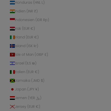
Honduras (HNL L)
Indien (INR ₹)
Indonesien (IDR Rp)
Irak (EUR €)
Irland (EUR €)
Island (ISK kr)
Isle of Man (GBP £)
Israel (ILS ₪)
Italien (EUR €)
Jamaika (JMD $)
Japan (JPY ¥)
Jemen (YER ﷼)
Jersey (EUR €)