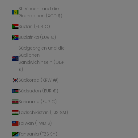
St. Vincent und die
Grenadinen (XCD $)
Sudan (EUR €)
Südafrika (EUR €)
Südgeorgien und die
Südlichen
Sandwichinseln (GBP
£)
Südkorea (KRW ₩)
Südsudan (EUR €)
Suriname (EUR €)
Tadschikistan (TJS ЅМ)
Taiwan (TWD $)
Tansania (TZS Sh)