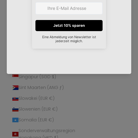
Schweden (SEK kr)
Schweiz (CHF CHF)
Senegal (XOF Fr)
Serbien (RSD РСД)
Seychellen (EUR €)
Sierra Leone (SLL Le)
Simbabwe (USD $)
Singapur (SGD $)
Sint Maarten (ANG ƒ)
Slowakei (EUR €)
Slowenien (EUR €)
Somalia (EUR €)
Sonderverwaltungsregion
Hongkong (HKD $)