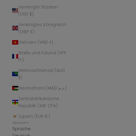
Vereinigte Staaten
(USD $)
Vereinigtes Königreich
(GBP £)
Vietnam (VND ₫)
Wallis und Futuna (XPF
Fr)
Weihnachtsinsel (AUD
$)
Westsahara (MAD د.م.)
Zentralafrikanische
Republik (XAF CFA)
Zypern (EUR €)
Deutsch
Sprache
Deutsch