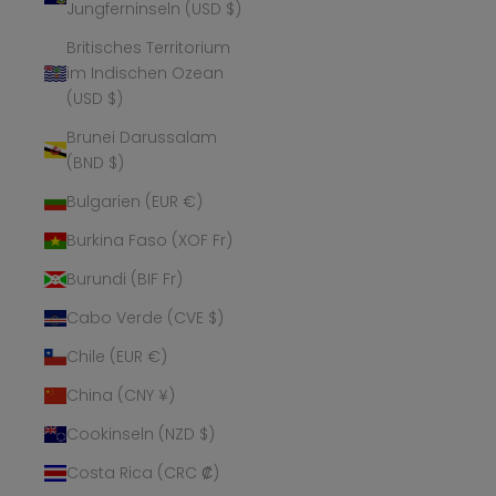
Jungferninseln (USD $)
Britisches Territorium
im Indischen Ozean
(USD $)
Brunei Darussalam
(BND $)
Bulgarien (EUR €)
Burkina Faso (XOF Fr)
Burundi (BIF Fr)
Cabo Verde (CVE $)
Chile (EUR €)
China (CNY ¥)
Cookinseln (NZD $)
Costa Rica (CRC ₡)