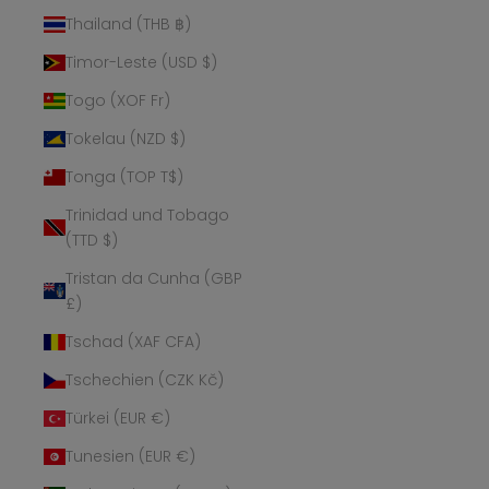
Thailand (THB ฿)
Timor-Leste (USD $)
Togo (XOF Fr)
Tokelau (NZD $)
Tonga (TOP T$)
Trinidad und Tobago
(TTD $)
Tristan da Cunha (GBP
£)
Tschad (XAF CFA)
Tschechien (CZK Kč)
Türkei (EUR €)
Tunesien (EUR €)