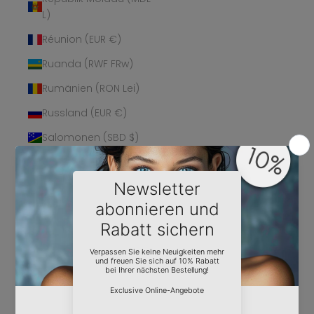
L)
Réunion (EUR €)
Ruanda (RWF FRw)
Rumänien (RON Lei)
Russland (EUR €)
Salomonen (SBD $)
Sambia (EUR €)
Samoa (WST T)
San Marino (EUR €)
São Tomé und
Príncipe (STD Db)
Saudi-Arabien (SAR
ر.س)