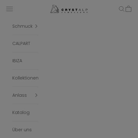
Zum Inhalt springen
crystalpjewelry
Menü
Suchen
Ware
Schmuck
CALPART
IBIZA
Kollektionen
Anlass
Katalog
Über uns