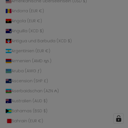
Amerikanische Überseeinseln (USD $)
Andorra (EUR €)
Angola (EUR €)
Anguilla (XCD $)
Antigua und Barbuda (XCD $)
Argentinien (EUR €)
Armenien (AMD դր.)
Aruba (AWG ƒ)
Ascension (SHP £)
Aserbaidschan (AZN ₼)
Australien (AUD $)
Bahamas (BSD $)
Bahrain (EUR €)