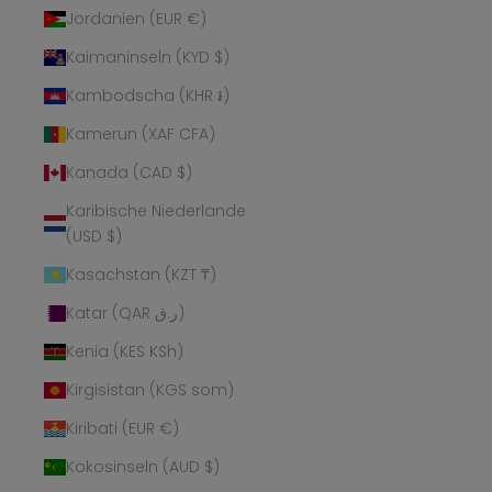
Jordanien (EUR €)
Kaimaninseln (KYD $)
Kambodscha (KHR ៛)
Kamerun (XAF CFA)
Kanada (CAD $)
Karibische Niederlande
(USD $)
Kasachstan (KZT ₸)
Katar (QAR ر.ق)
Kenia (KES KSh)
Kirgisistan (KGS som)
Kiribati (EUR €)
Kokosinseln (AUD $)