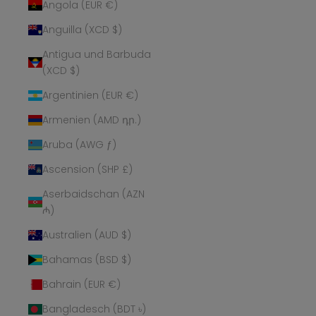
Angola (EUR €)
Anguilla (XCD $)
Antigua und Barbuda
(XCD $)
Argentinien (EUR €)
Armenien (AMD դր.)
Aruba (AWG ƒ)
Ascension (SHP £)
Aserbaidschan (AZN
₼)
Australien (AUD $)
Bahamas (BSD $)
Bahrain (EUR €)
Bangladesch (BDT ৳)