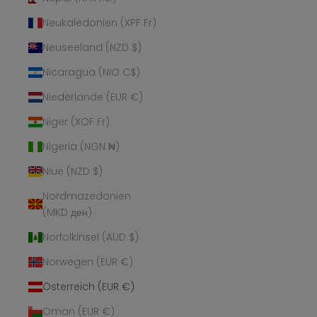
Neukaledonien (XPF Fr)
Neuseeland (NZD $)
Nicaragua (NIO C$)
Niederlande (EUR €)
Niger (XOF Fr)
Nigeria (NGN ₦)
Niue (NZD $)
Nordmazedonien
(MKD ден)
Norfolkinsel (AUD $)
Norwegen (EUR €)
Österreich (EUR €)
Oman (EUR €)