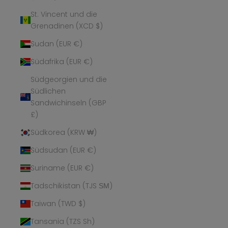
St. Vincent und die
Grenadinen (XCD $)
Sudan (EUR €)
Südafrika (EUR €)
Südgeorgien und die
Südlichen
Sandwichinseln (GBP
£)
Südkorea (KRW ₩)
Südsudan (EUR €)
Suriname (EUR €)
Tadschikistan (TJS ЅМ)
Taiwan (TWD $)
Tansania (TZS Sh)