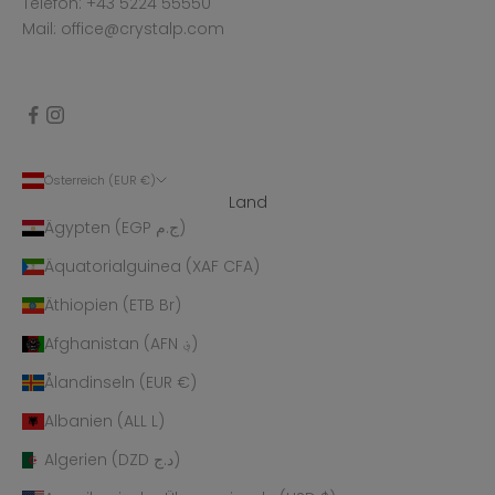
Telefon: +43 5224 55550
Mail: office@crystalp.com
Österreich (EUR €)
Land
Ägypten (EGP ج.م)
Äquatorialguinea (XAF CFA)
Äthiopien (ETB Br)
Afghanistan (AFN ؋)
Ålandinseln (EUR €)
Albanien (ALL L)
Algerien (DZD د.ج)