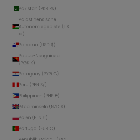
Pakistan (PKR ₨)
Palästinensische
Autonomiegebiete (ILS
₪)
Panama (USD $)
Papua-Neuguinea
(PGK K)
Paraguay (PYG ₲)
Peru (PEN S/)
Philippinen (PHP ₱)
Pitcairninseln (NZD $)
Polen (PLN zł)
Portugal (EUR €)
Republik Moldau (MDL