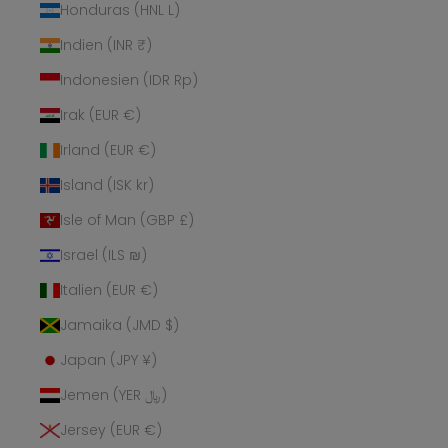
Honduras (HNL L)
Indien (INR ₹)
Indonesien (IDR Rp)
Irak (EUR €)
Irland (EUR €)
Island (ISK kr)
Isle of Man (GBP £)
Israel (ILS ₪)
Italien (EUR €)
Jamaika (JMD $)
Japan (JPY ¥)
Jemen (YER ﷼)
Jersey (EUR €)