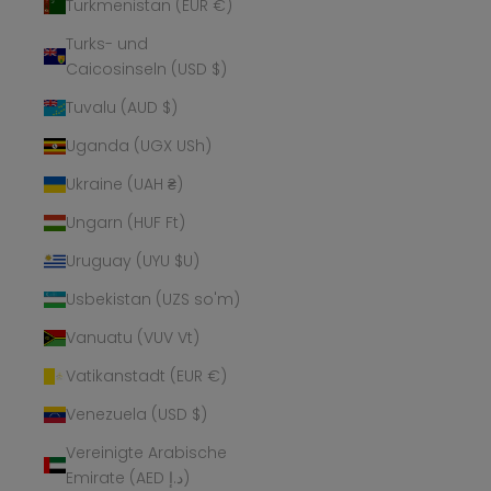
Turkmenistan (EUR €)
Turks- und
Caicosinseln (USD $)
Tuvalu (AUD $)
Uganda (UGX USh)
Ukraine (UAH ₴)
Ungarn (HUF Ft)
Uruguay (UYU $U)
Usbekistan (UZS so'm)
Vanuatu (VUV Vt)
Vatikanstadt (EUR €)
Venezuela (USD $)
Vereinigte Arabische
Emirate (AED د.إ)