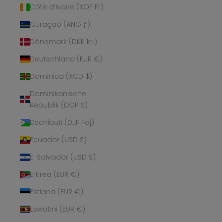
Côte d’Ivoire (XOF Fr)
Curaçao (ANG ƒ)
Dänemark (DKK kr.)
Deutschland (EUR €)
Dominica (XCD $)
Dominikanische
Republik (DOP $)
Dschibuti (DJF Fdj)
Ecuador (USD $)
El Salvador (USD $)
Eritrea (EUR €)
Estland (EUR €)
Eswatini (EUR €)