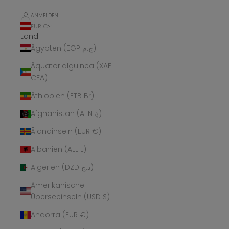
ANMELDEN
EUR €
Land
Ägypten (EGP ج.م)
Äquatorialguinea (XAF
CFA)
Äthiopien (ETB Br)
Afghanistan (AFN ؋)
Ålandinseln (EUR €)
Albanien (ALL L)
Algerien (DZD د.ج)
Amerikanische
Überseeinseln (USD $)
Andorra (EUR €)