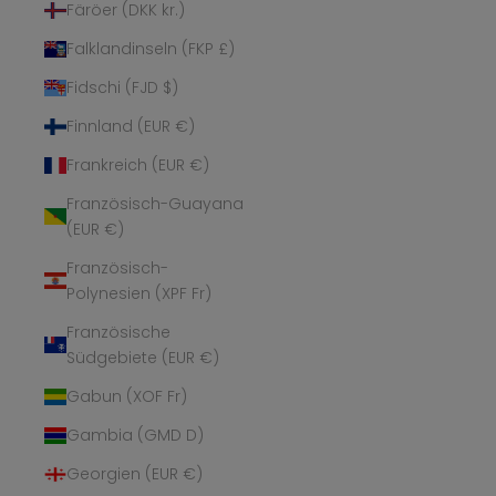
Färöer (DKK kr.)
Falklandinseln (FKP £)
Fidschi (FJD $)
Finnland (EUR €)
Frankreich (EUR €)
Französisch-Guayana
(EUR €)
Französisch-
Polynesien (XPF Fr)
Französische
Südgebiete (EUR €)
Gabun (XOF Fr)
Gambia (GMD D)
Georgien (EUR €)