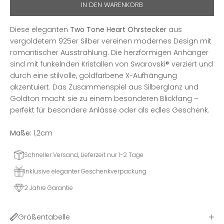
IN DEN WARENKORB
Diese eleganten
Two Tone Heart Ohrstecker
aus
vergoldetem 925er Silber vereinen modernes Design mit
romantischer Ausstrahlung. Die herzförmigen Anhänger
sind mit funkelnden Kristallen von Swarovski® verziert und
durch eine stilvolle, goldfarbene X-Aufhängung
akzentuiert. Das Zusammenspiel aus Silberglanz und
Goldton macht sie zu einem besonderen Blickfang –
perfekt für besondere Anlässe oder als edles Geschenk.
Maße:
1,2cm
Schneller Versand, Lieferzeit nur 1-2 Tage
Inklusive eleganter Geschenkverpackung
2 Jahre Garantie
Größentabelle