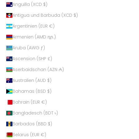
Anguilla (XCD $)
Antigua und Barbuda (XCD $)
Argentinien (EUR €)
Armenien (AMD դր.)
Aruba (AWG ƒ)
Ascension (SHP £)
Aserbaidschan (AZN ₼)
Australien (AUD $)
Bahamas (BSD $)
Bahrain (EUR €)
Bangladesch (BDT ৳)
Barbados (BBD $)
Belarus (EUR €)