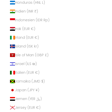
Honduras (HNL L)
Indien (INR ₹)
Indonesien (IDR Rp)
Irak (EUR €)
Irland (EUR €)
Island (ISK kr)
Isle of Man (GBP £)
Israel (ILS ₪)
Italien (EUR €)
Jamaika (JMD $)
Japan (JPY ¥)
Jemen (YER ﷼)
Jersey (EUR €)