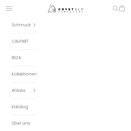
Zum Inhalt springen
crystalpjewelry
Menü
Suchen
Ware
Schmuck
CALPART
IBIZA
Kollektionen
Anlass
Katalog
Über uns