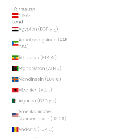
ANMELDEN
EUR €
Land
Ägypten (EGP ج.م)
Äquatorialguinea (XAF
CFA)
Äthiopien (ETB Br)
Afghanistan (AFN ؋)
Ålandinseln (EUR €)
Albanien (ALL L)
Algerien (DZD د.ج)
Amerikanische
Überseeinseln (USD $)
Andorra (EUR €)