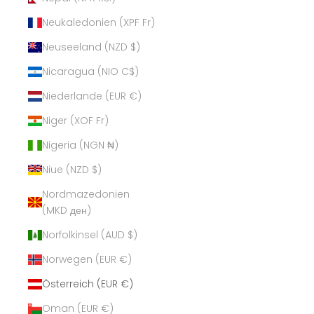
Neukaledonien (XPF Fr)
Neuseeland (NZD $)
Nicaragua (NIO C$)
Niederlande (EUR €)
Niger (XOF Fr)
Nigeria (NGN ₦)
Niue (NZD $)
Nordmazedonien
(MKD ден)
Norfolkinsel (AUD $)
Norwegen (EUR €)
Österreich (EUR €)
Oman (EUR €)