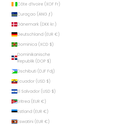
Côte d’Ivoire (XOF Fr)
Curaçao (ANG ƒ)
Dänemark (DKK kr.)
Deutschland (EUR €)
Dominica (XCD $)
Dominikanische
Republik (DOP $)
Dschibuti (DJF Fdj)
Ecuador (USD $)
El Salvador (USD $)
Eritrea (EUR €)
Estland (EUR €)
Eswatini (EUR €)