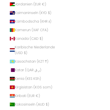
Jordanien (EUR €)
Kaimaninseln (KYD $)
Kambodscha (KHR ៛)
Kamerun (XAF CFA)
Kanada (CAD $)
Karibische Niederlande
(USD $)
Kasachstan (KZT ₸)
Katar (QAR ر.ق)
Kenia (KES KSh)
Kirgisistan (KGS som)
Kiribati (EUR €)
Kokosinseln (AUD $)