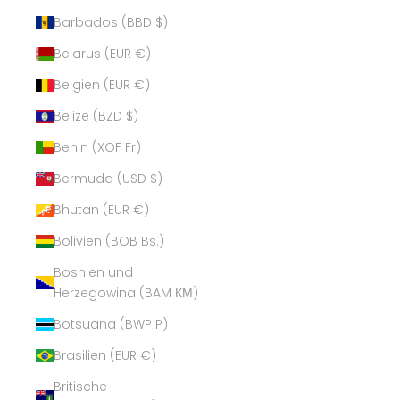
Barbados (BBD $)
Belarus (EUR €)
Belgien (EUR €)
Belize (BZD $)
Benin (XOF Fr)
Bermuda (USD $)
Bhutan (EUR €)
Bolivien (BOB Bs.)
Bosnien und
Herzegowina (BAM КМ)
Botsuana (BWP P)
Brasilien (EUR €)
Britische