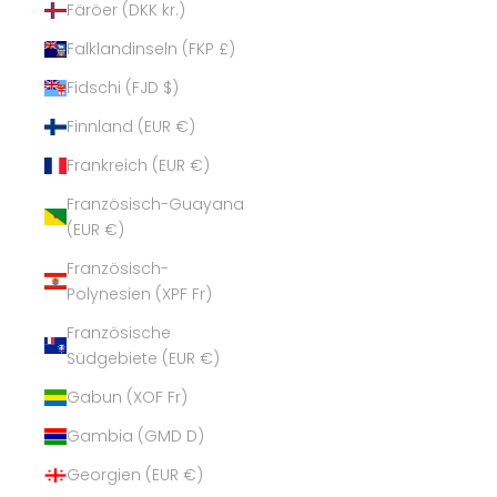
Färöer (DKK kr.)
Falklandinseln (FKP £)
Fidschi (FJD $)
Finnland (EUR €)
Frankreich (EUR €)
Französisch-Guayana
(EUR €)
Französisch-
Polynesien (XPF Fr)
Französische
Südgebiete (EUR €)
Gabun (XOF Fr)
Gambia (GMD D)
Georgien (EUR €)