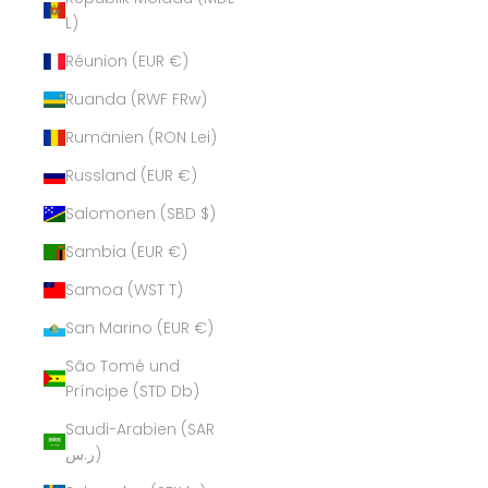
L)
Réunion (EUR €)
Ruanda (RWF FRw)
Rumänien (RON Lei)
Russland (EUR €)
Salomonen (SBD $)
Sambia (EUR €)
Samoa (WST T)
San Marino (EUR €)
São Tomé und
Príncipe (STD Db)
Saudi-Arabien (SAR
ر.س)