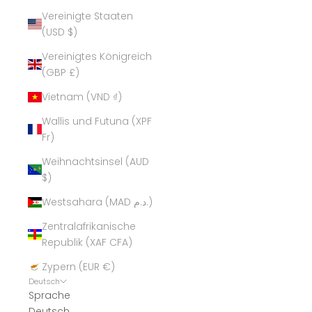
Vereinigte Staaten
(USD $)
Vereinigtes Königreich
(GBP £)
Vietnam (VND ₫)
Wallis und Futuna (XPF
Fr)
Weihnachtsinsel (AUD
$)
Westsahara (MAD د.م.)
Zentralafrikanische
Republik (XAF CFA)
Zypern (EUR €)
Deutsch
Sprache
Deutsch