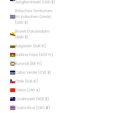
Jungferninseln (USD $)
Britisches Territorium
im Indischen Ozean
(USD $)
Brunei Darussalam
(BND $)
Bulgarien (EUR €)
Burkina Faso (XOF Fr)
Burundi (BIF Fr)
Cabo Verde (CVE $)
Chile (EUR €)
China (CNY ¥)
Cookinseln (NZD $)
Costa Rica (CRC ₡)