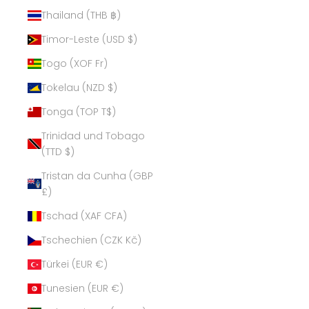
Thailand (THB ฿)
Timor-Leste (USD $)
Togo (XOF Fr)
Tokelau (NZD $)
Tonga (TOP T$)
Trinidad und Tobago
(TTD $)
Tristan da Cunha (GBP
£)
Tschad (XAF CFA)
Tschechien (CZK Kč)
Türkei (EUR €)
Tunesien (EUR €)