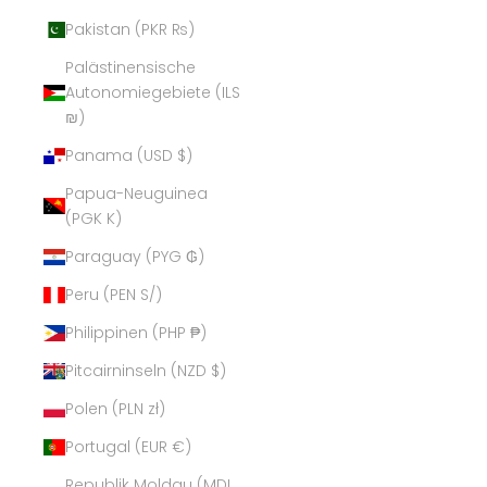
Pakistan (PKR ₨)
Palästinensische
Autonomiegebiete (ILS
₪)
Panama (USD $)
Papua-Neuguinea
(PGK K)
Paraguay (PYG ₲)
Peru (PEN S/)
Philippinen (PHP ₱)
Pitcairninseln (NZD $)
Polen (PLN zł)
Portugal (EUR €)
Republik Moldau (MDL