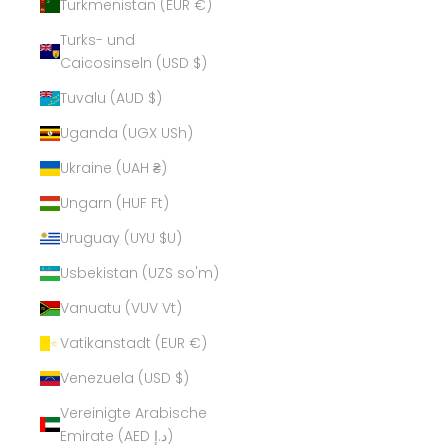
Turkmenistan (EUR €)
Turks- und
Caicosinseln (USD $)
Tuvalu (AUD $)
Uganda (UGX USh)
Ukraine (UAH ₴)
Ungarn (HUF Ft)
Uruguay (UYU $U)
Usbekistan (UZS so'm)
Vanuatu (VUV Vt)
Vatikanstadt (EUR €)
Venezuela (USD $)
Vereinigte Arabische
Emirate (AED د.إ)