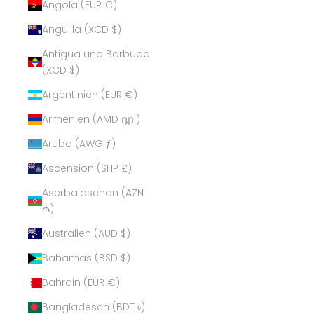
Angola (EUR €)
Anguilla (XCD $)
Antigua und Barbuda
(XCD $)
Argentinien (EUR €)
Armenien (AMD դր.)
Aruba (AWG ƒ)
Ascension (SHP £)
Aserbaidschan (AZN
₼)
Australien (AUD $)
Bahamas (BSD $)
Bahrain (EUR €)
Bangladesch (BDT ৳)