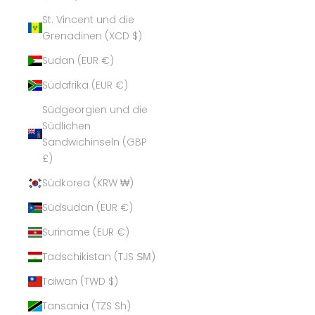
St. Vincent und die
Grenadinen (XCD $)
Sudan (EUR €)
Südafrika (EUR €)
Südgeorgien und die
Südlichen
Sandwichinseln (GBP
£)
Südkorea (KRW ₩)
Südsudan (EUR €)
Suriname (EUR €)
Tadschikistan (TJS ЅМ)
Taiwan (TWD $)
Tansania (TZS Sh)