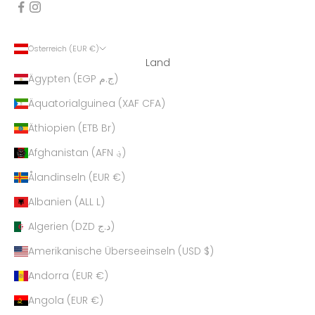
Österreich (EUR €)
Land
Ägypten (EGP ج.م)
Äquatorialguinea (XAF CFA)
Äthiopien (ETB Br)
Afghanistan (AFN ؋)
Ålandinseln (EUR €)
Albanien (ALL L)
Algerien (DZD د.ج)
Amerikanische Überseeinseln (USD $)
Andorra (EUR €)
Angola (EUR €)