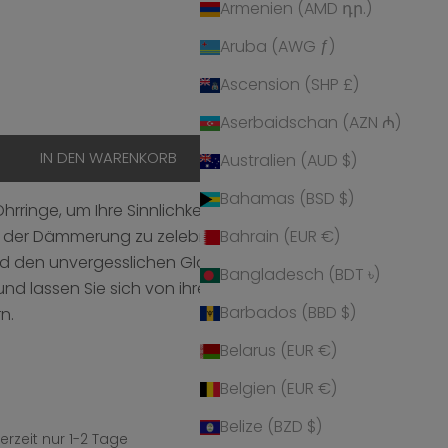
Armenien (AMD դր.)
Aruba (AWG ƒ)
Ascension (SHP £)
hen
Aserbaidschan (AZN ₼)
IN DEN WARENKORB
Australien (AUD $)
Bahamas (BSD $)
Ohrringe, um Ihre Sinnlichkeit und Ihren Charme zu
der Dämmerung zu zelebrieren. Entdecken Sie die
Bahrain (EUR €)
d den unvergesslichen Glanz der Twilight Ohrringe
Bangladesch (BDT ৳)
und lassen Sie sich von ihrer anmutigen
Barbados (BBD $)
n.
Belarus (EUR €)
Belgien (EUR €)
Belize (BZD $)
erzeit nur 1-2 Tage