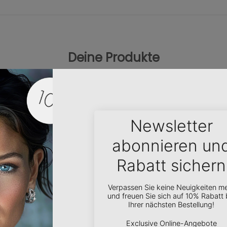
Deine Produkte
Information
Newsletter
Wir Über Uns
Inspiration, Sonderakt
vieles mehr. Werde Teil
tournieren
News
der
CRYST
ALP-Communi
e
Zahlungsbedingungen
dich persönlich ein un