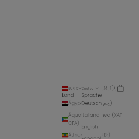
Anmelden
Suchen
Warenko
EUR €
Deutsch
Land
Sprache
Deutsch
Ägypten (EGP ج.م)
Äquatorialguinea (XAF
Italiano
CFA)
English
Äthiopien (ETB Br)
Español