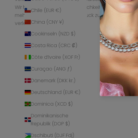
Wir helfen Frauen ihrer Persönlichkeit
Produktinfor
Chile (EUR €)
mehr Ausstrahlung und Ausdruck zu
Kontakt
China (CNY ¥)
verleihen.
Cookinseln (NZD $)
Costa Rica (CRC ₡)
Côte d’Ivoire (XOF Fr)
Curaçao (ANG ƒ)
Dänemark (DKK kr.)
Deutschland (EUR €)
Dominica (XCD $)
Dominikanische
Republik (DOP $)
Dschibuti (DJF Fdj)