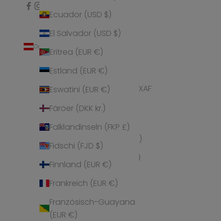
Ecuador (USD $)
El Salvador (USD $)
Österreich (EUR €)
Deutsch
Eritrea (EUR €)
Land
Sprache
Deutsch
Ägypten (EGP ج.م)
Estland (EUR €)
Äquatorialguinea (XAF
Italiano
Eswatini (EUR €)
CFA)
English
Färöer (DKK kr.)
Äthiopien (ETB Br)
Español
Falklandinseln (FKP £)
Afghanistan (AFN ؋)
Fidschi (FJD $)
Ålandinseln (EUR €)
Finnland (EUR €)
Albanien (ALL L)
Frankreich (EUR €)
Algerien (DZD د.ج)
Französisch-Guayana
Amerikanische
(EUR €)