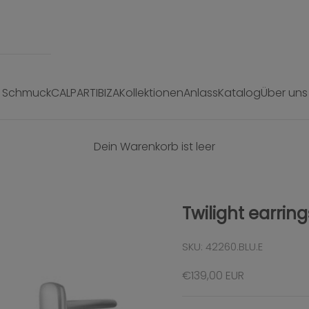
Schmuck
CALPART
IBIZA
Kollektionen
Anlass
Katalog
Über uns
Dein Warenkorb ist leer
Twilight earring
SKU: 42260.BLU.E
Angebot
€139,00 EUR