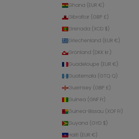
Ghana (EUR €)
Gibraltar (GBP £)
Grenada (XCD $)
Griechenland (EUR €)
Grönland (DKK kr.)
Guadeloupe (EUR €)
Guatemala (GTQ Q)
Guernsey (GBP £)
Guinea (GNF Fr)
Guinea-Bissau (XOF Fr)
Guyana (GYD $)
Haiti (EUR €)