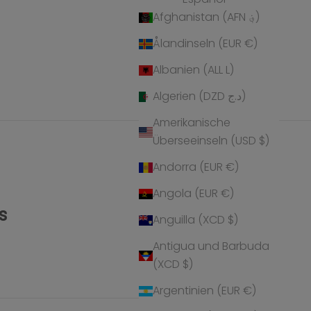
Afghanistan (AFN ؋)
Ålandinseln (EUR €)
Albanien (ALL L)
Algerien (DZD د.ج)
Amerikanische
Überseeinseln (USD $)
Andorra (EUR €)
Angola (EUR €)
s
Anguilla (XCD $)
Antigua und Barbuda
(XCD $)
Argentinien (EUR €)