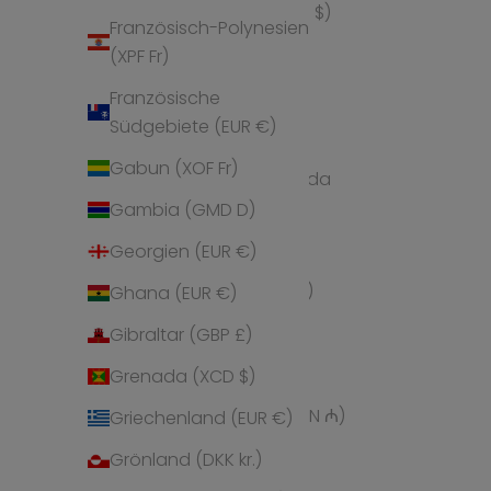
Überseeinseln (USD $)
Französisch-Polynesien
Andorra (EUR €)
(XPF Fr)
Angola (EUR €)
Französische
Südgebiete (EUR €)
Anguilla (XCD $)
Gabun (XOF Fr)
Antigua und Barbuda
(XCD $)
Gambia (GMD D)
Argentinien (EUR €)
Georgien (EUR €)
Armenien (AMD դր.)
Ghana (EUR €)
Aruba (AWG ƒ)
Gibraltar (GBP £)
Ascension (SHP £)
Grenada (XCD $)
Aserbaidschan (AZN ₼)
Griechenland (EUR €)
Australien (AUD $)
Grönland (DKK kr.)