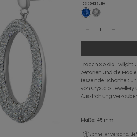
Farbe:
Blue
Blue
Crystal
Anzahl verringern
Anzahl erhö
Tragen Sie die Twilight 
betonen und die Magie 
fesselnde Schönheit un
von Crystalp Jewellery 
Ausstrahlung verzauber
Maße:
45 mm
Schneller Versand, Lief