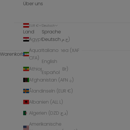
Über uns
EUR €
Deutsch
Land
Sprache
Deutsch
Ägypten (EGP ج.م)
Äquatorialguinea (XAF
Italiano
Warenkorb
CFA)
English
Äthiopien (ETB Br)
Español
Afghanistan (AFN ؋)
Ålandinseln (EUR €)
Albanien (ALL L)
Algerien (DZD د.ج)
Amerikanische