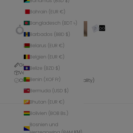
Bahamas (BSD $)
Bahrain (EUR €)
Bangladesch (BDT ৳)
Barbados (BBD $)
Belarus (EUR €)
Belgien (EUR €)
Größentabelle
Belize (BZD $)
Versandinformationen
Benin (XOF Fr)
CPQ (CRYSTALP Premium Quality)
Bermuda (USD $)
Bhutan (EUR €)
Bolivien (BOB Bs.)
Bosnien und
Herzegowina (BAM КМ)