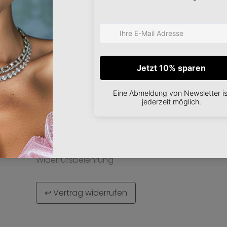
über neue Designs ode
mationen
AGB
Farberweiterungen.
Datenschutzerklärung
Impressum
Cookie-Richtlinien
B2B Shop
ABONNIEREN
B2B Download (DE)
B2B Download (EN)
Bildmaterial
Widerrufsbelehrung
↩ Vertrag widerrufen