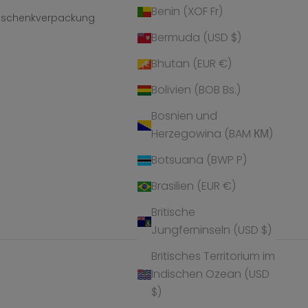
Benin (XOF Fr)
Geschenkverpackung
Bermuda (USD $)
Bhutan (EUR €)
Bolivien (BOB Bs.)
Bosnien und
Herzegowina (BAM КМ)
Botsuana (BWP P)
Brasilien (EUR €)
Britische
Jungferninseln (USD $)
Britisches Territorium im
Indischen Ozean (USD
$)