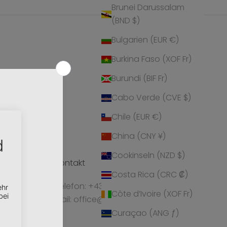
Brunei Darussalam
(BND $)
Bulgarien (EUR €)
Burkina Faso (XOF Fr)
Burundi (BIF Fr)
Cabo Verde (CVE $)
Chile (EUR €)
China (CNY ¥)
Cookinseln (NZD $)
Kontakt
Costa Rica (CRC ₡)
ionen und
Telefon: +43 5224 55550
Côte d’Ivoire (XOF Fr)
Mail: office@crystalp.com
ty, bringe
Curaçao (ANG ƒ)
d entscheide