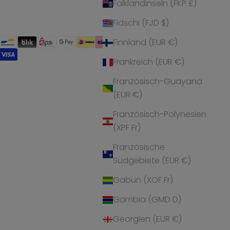
Falklandinseln (FKP £)
Fidschi (FJD $)
Finnland (EUR €)
Frankreich (EUR €)
Französisch-Guayana
(EUR €)
Französisch-Polynesien
(XPF Fr)
Französische
Südgebiete (EUR €)
Gabun (XOF Fr)
Gambia (GMD D)
Georgien (EUR €)