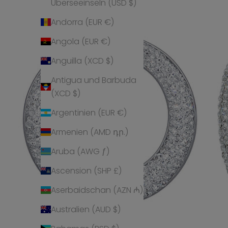
Überseeinseln (USD $)
Andorra (EUR €)
Angola (EUR €)
Anguilla (XCD $)
Antigua und Barbuda
(XCD $)
Argentinien (EUR €)
Armenien (AMD դր.)
Aruba (AWG ƒ)
Ascension (SHP £)
Aserbaidschan (AZN ₼)
Australien (AUD $)