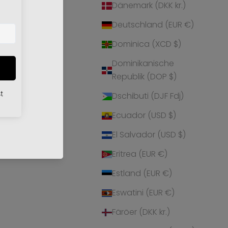
Dänemark (DKK kr.)
r
Deutschland (EUR €)
Dominica (XCD $)
Dominikanische
Republik (DOP $)
Dschibuti (DJF Fdj)
Ecuador (USD $)
El Salvador (USD $)
Eritrea (EUR €)
Estland (EUR €)
Eswatini (EUR €)
Färöer (DKK kr.)