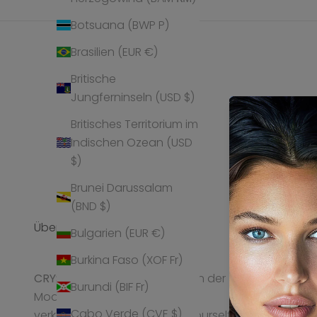
Botsuana (BWP P)
Brasilien (EUR €)
Britische
Jungferninseln (USD $)
Britisches Territorium im
Indischen Ozean (USD
$)
Brunei Darussalam
(BND $)
Über Uns
Service
Bulgarien (EUR €)
Burkina Faso (XOF Fr)
Versand
CRYST
ALP gilt als Geheimtipp in der
Bestellung re
Burundi (BIF Fr)
Modeschmuck-Branche und
Pflegehinweis
Cabo Verde (CVE $)
verkörpert die Idee „express yourself“.