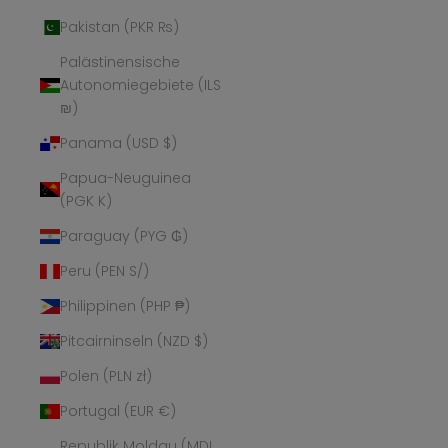
Pakistan (PKR ₨)
Palästinensische
Autonomiegebiete (ILS
₪)
Panama (USD $)
Papua-Neuguinea
(PGK K)
Paraguay (PYG ₲)
Peru (PEN S/)
Philippinen (PHP ₱)
Pitcairninseln (NZD $)
Polen (PLN zł)
Portugal (EUR €)
Republik Moldau (MDL