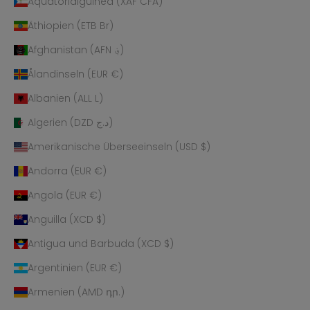
Äquatorialguinea (XAF CFA)
Äthiopien (ETB Br)
Afghanistan (AFN ؋)
Ålandinseln (EUR €)
Albanien (ALL L)
Algerien (DZD د.ج)
Amerikanische Überseeinseln (USD $)
Andorra (EUR €)
Angola (EUR €)
Anguilla (XCD $)
Antigua und Barbuda (XCD $)
Argentinien (EUR €)
Armenien (AMD դր.)