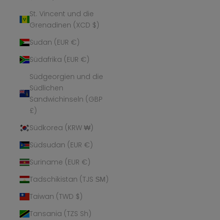
St. Vincent und die
Grenadinen (XCD $)
Sudan (EUR €)
Südafrika (EUR €)
Südgeorgien und die
Südlichen
Sandwichinseln (GBP
£)
Südkorea (KRW ₩)
Südsudan (EUR €)
Suriname (EUR €)
Tadschikistan (TJS ЅМ)
Taiwan (TWD $)
Tansania (TZS Sh)