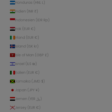
Honduras (HNL L)
Indien (INR ₹)
Indonesien (IDR Rp)
Irak (EUR €)
Irland (EUR €)
Island (ISK kr)
Isle of Man (GBP £)
Israel (ILS ₪)
Italien (EUR €)
Jamaika (JMD $)
Japan (JPY ¥)
Jemen (YER ﷼)
Jersey (EUR €)