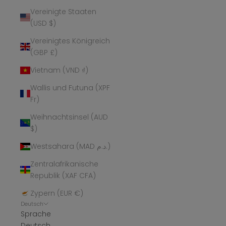
Vereinigte Staaten
(USD $)
Vereinigtes Königreich
(GBP £)
Vietnam (VND ₫)
Wallis und Futuna (XPF
Fr)
Weihnachtsinsel (AUD
$)
Westsahara (MAD د.م.)
Zentralafrikanische
Republik (XAF CFA)
Zypern (EUR €)
Deutsch
Sprache
Deutsch