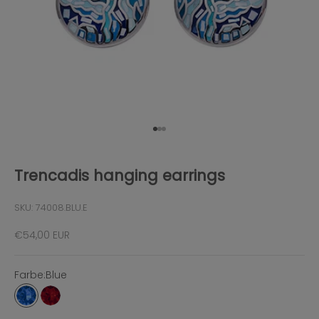
Gehe zu Element 1
Gehe zu Element 2
Gehe zu Element 3
Trencadis hanging earrings
SKU: 74008.BLU.E
Angebot
€54,00 EUR
Farbe:
Blue
Blue
Red