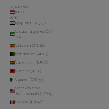
ANMELDEN
EUR €
Land
Ägypten (EGP ج.م)
Äquatorialguinea (XAF
CFA)
Äthiopien (ETB Br)
Afghanistan (AFN ؋)
Ålandinseln (EUR €)
Albanien (ALL L)
Algerien (DZD د.ج)
Amerikanische
Überseeinseln (USD $)
Andorra (EUR €)