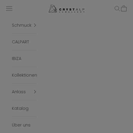
Zum Inhalt springen
crystalpjewelry
Menü
Suchen
Ware
Schmuck
CALPART
IBIZA
Kollektionen
Anlass
Katalog
Über uns