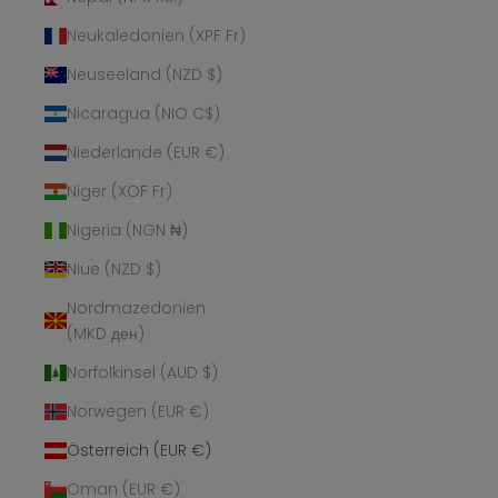
Neukaledonien (XPF Fr)
Neuseeland (NZD $)
Nicaragua (NIO C$)
Niederlande (EUR €)
Niger (XOF Fr)
Nigeria (NGN ₦)
Niue (NZD $)
Nordmazedonien
(MKD ден)
Norfolkinsel (AUD $)
Norwegen (EUR €)
Österreich (EUR €)
Oman (EUR €)