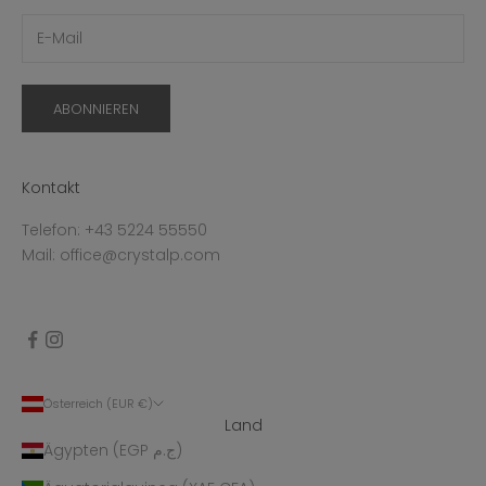
ABONNIEREN
Kontakt
Telefon: +43 5224 55550
Mail: office@crystalp.com
Österreich (EUR €)
Land
Ägypten (EGP ج.م)