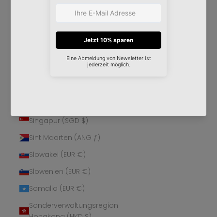
Schweden (SEK kr)
Schweiz (CHF CHF)
Senegal (XOF Fr)
Serbien (RSD РСД)
Seychellen (EUR €)
Sierra Leone (SLL Le)
Simbabwe (USD $)
Singapur (SGD $)
Sint Maarten (ANG ƒ)
Slowakei (EUR €)
Slowenien (EUR €)
Somalia (EUR €)
Sonderverwaltungsregion
Hongkong (HKD $)