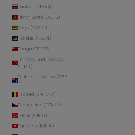
Thailand (THB ฿)
Timor-Leste (USD $)
Togo (XOF Fr)
Tokelau (NZD $)
Tonga (TOP T$)
Trinidad und Tobago
(TTD $)
Tristan da Cunha (GBP
£)
Tschad (XAF CFA)
Tschechien (CZK Kč)
Türkei (EUR €)
Tunesien (EUR €)