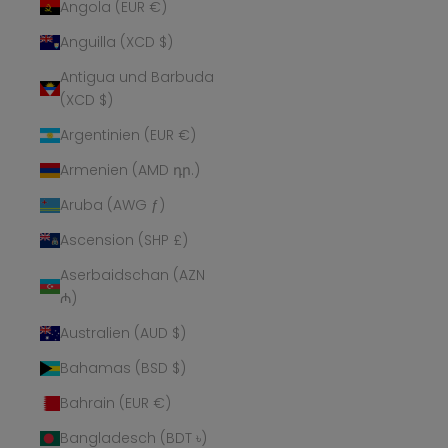
Angola (EUR €)
Anguilla (XCD $)
Antigua und Barbuda
(XCD $)
Argentinien (EUR €)
Armenien (AMD դր.)
Aruba (AWG ƒ)
Ascension (SHP £)
Aserbaidschan (AZN
₼)
Australien (AUD $)
Bahamas (BSD $)
Bahrain (EUR €)
Bangladesch (BDT ৳)