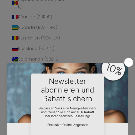
L)
Réunion (EUR €)
Ruanda (RWF FRw)
Rumänien (RON Lei)
Russland (EUR €)
Salomonen (SBD $)
Sambia (EUR €)
Samoa (WST T)
San Marino (EUR €)
São Tomé und
Príncipe (STD Db)
Saudi-Arabien (SAR
ر.س)