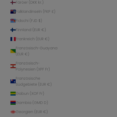
Färöer (DKK kr.)
Falklandinseln (FKP £)
Fidschi (FJD $)
Finnland (EUR €)
Frankreich (EUR €)
Französisch-Guayana
(EUR €)
Französisch-
Polynesien (XPF Fr)
Französische
Südgebiete (EUR €)
Gabun (XOF Fr)
Gambia (GMD D)
Georgien (EUR €)