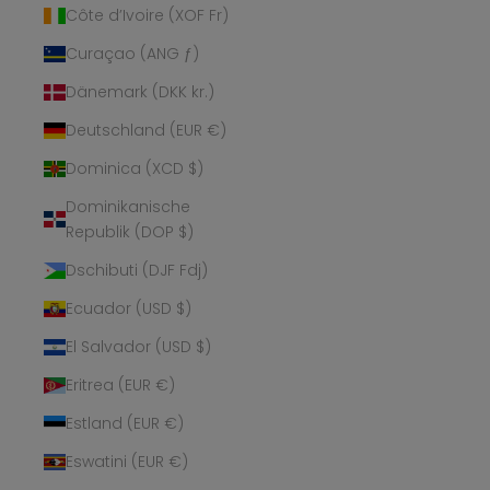
Côte d’Ivoire (XOF Fr)
Curaçao (ANG ƒ)
Dänemark (DKK kr.)
Deutschland (EUR €)
Dominica (XCD $)
Dominikanische
Republik (DOP $)
Dschibuti (DJF Fdj)
Ecuador (USD $)
El Salvador (USD $)
Eritrea (EUR €)
Estland (EUR €)
Eswatini (EUR €)