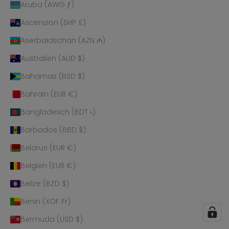
Aruba (AWG ƒ)
Ascension (SHP £)
Aserbaidschan (AZN ₼)
Australien (AUD $)
Bahamas (BSD $)
Bahrain (EUR €)
Bangladesch (BDT ৳)
Barbados (BBD $)
Belarus (EUR €)
Belgien (EUR €)
Belize (BZD $)
Benin (XOF Fr)
Bermuda (USD $)