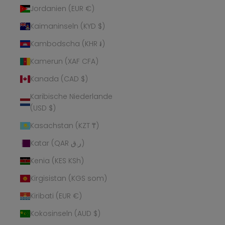
Jordanien (EUR €)
Kaimaninseln (KYD $)
Kambodscha (KHR ៛)
Kamerun (XAF CFA)
Kanada (CAD $)
Karibische Niederlande
(USD $)
Kasachstan (KZT ₸)
Katar (QAR ر.ق)
Kenia (KES KSh)
Kirgisistan (KGS som)
Kiribati (EUR €)
Kokosinseln (AUD $)