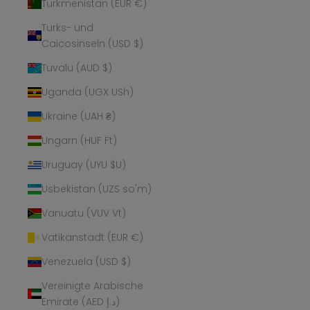
Turkmenistan (EUR €)
Turks- und
Caicosinseln (USD $)
Tuvalu (AUD $)
Uganda (UGX USh)
Ukraine (UAH ₴)
Ungarn (HUF Ft)
Uruguay (UYU $U)
Usbekistan (UZS so'm)
Vanuatu (VUV Vt)
Vatikanstadt (EUR €)
Venezuela (USD $)
Vereinigte Arabische
Emirate (AED د.إ)