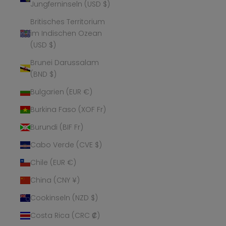
Jungferninseln (USD $)
Britisches Territorium
im Indischen Ozean
(USD $)
Brunei Darussalam
(BND $)
Bulgarien (EUR €)
Burkina Faso (XOF Fr)
Burundi (BIF Fr)
Cabo Verde (CVE $)
Chile (EUR €)
China (CNY ¥)
Cookinseln (NZD $)
Costa Rica (CRC ₡)