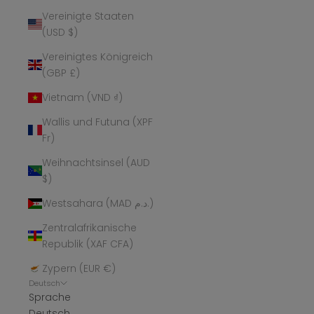
Vereinigte Staaten
(USD $)
Vereinigtes Königreich
(GBP £)
Vietnam (VND ₫)
Wallis und Futuna (XPF
Fr)
Weihnachtsinsel (AUD
$)
Westsahara (MAD د.م.)
Zentralafrikanische
Republik (XAF CFA)
Zypern (EUR €)
Deutsch
Sprache
Deutsch