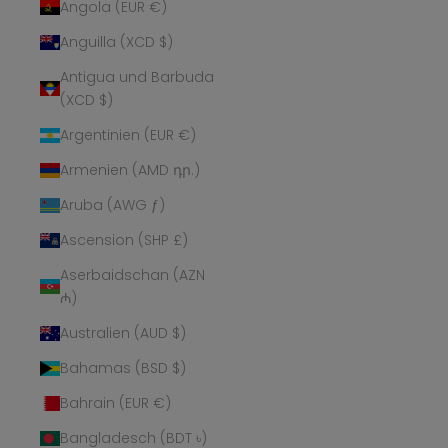
Angola (EUR €)
Anguilla (XCD $)
Antigua und Barbuda
(XCD $)
Argentinien (EUR €)
Armenien (AMD դր.)
Aruba (AWG ƒ)
Ascension (SHP £)
Aserbaidschan (AZN
₼)
Australien (AUD $)
Bahamas (BSD $)
Bahrain (EUR €)
Bangladesch (BDT ৳)