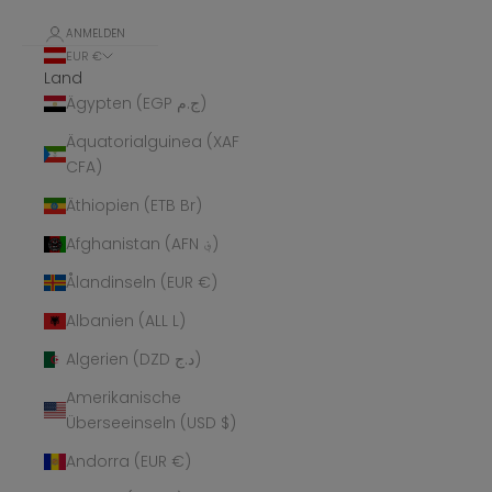
ANMELDEN
EUR €
Land
Ägypten (EGP ج.م)
Äquatorialguinea (XAF
CFA)
Äthiopien (ETB Br)
Afghanistan (AFN ؋)
Ålandinseln (EUR €)
Albanien (ALL L)
Algerien (DZD د.ج)
Amerikanische
Überseeinseln (USD $)
Andorra (EUR €)