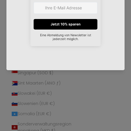
Schweden (SEK kr)
Schweiz (CHF CHF)
Senegal (XOF Fr)
Serbien (RSD РСД)
Seychellen (EUR €)
Sierra Leone (SLL Le)
Simbabwe (USD $)
Singapur (SGD $)
Sint Maarten (ANG ƒ)
Slowakei (EUR €)
Slowenien (EUR €)
Somalia (EUR €)
Sonderverwaltungsregion
Hongkong (HKD $)