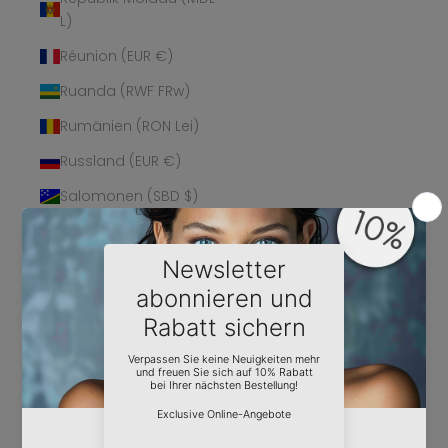
L)
Réunion (EUR €)
Ruanda (RWF FRw)
Rumänien (RON Lei)
Russland (EUR €)
Salomonen (SBD $)
Sambia (EUR €)
Samoa (WST T)
San Marino (EUR €)
São Tomé und
Príncipe (STD Db)
Saudi-Arabien (SAR
ر.س)