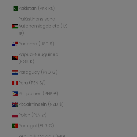
Pakistan (PKR ₨)
Palästinensische
Autonomiegebiete (ILS
₪)
Panama (USD $)
Papua-Neuguinea
(PGK K)
Paraguay (PYG ₲)
Peru (PEN S/)
Philippinen (PHP ₱)
Pitcairninseln (NZD $)
Polen (PLN zł)
Portugal (EUR €)
Republik Moldau (MDL