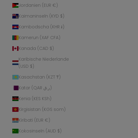
Jordanien (EUR €)
Kaimaninseln (KYD $)
Kambodscha (KHR ៛)
Kamerun (XAF CFA)
Kanada (CAD $)
Karibische Niederlande
(USD $)
Kasachstan (KZT ₸)
Katar (QAR ر.ق)
Kenia (KES KSh)
Kirgisistan (KGS som)
Kiribati (EUR €)
Kokosinseln (AUD $)