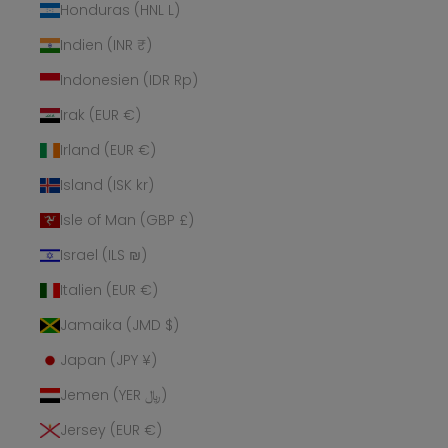
Honduras (HNL L)
Indien (INR ₹)
Indonesien (IDR Rp)
Irak (EUR €)
Irland (EUR €)
Island (ISK kr)
Isle of Man (GBP £)
Israel (ILS ₪)
Italien (EUR €)
Jamaika (JMD $)
Japan (JPY ¥)
Jemen (YER ﷼)
Jersey (EUR €)