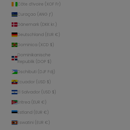
Côte d’Ivoire (XOF Fr)
Curaçao (ANG ƒ)
Dänemark (DKK kr.)
Deutschland (EUR €)
Dominica (XCD $)
Dominikanische
Republik (DOP $)
Dschibuti (DJF Fdj)
Ecuador (USD $)
El Salvador (USD $)
Eritrea (EUR €)
Estland (EUR €)
Eswatini (EUR €)