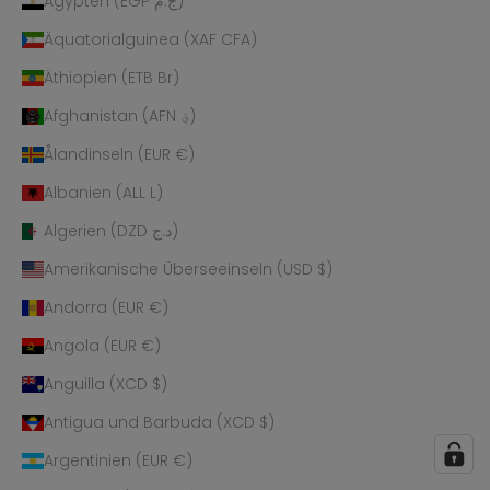
Ägypten (EGP ج.م)
Äquatorialguinea (XAF CFA)
Äthiopien (ETB Br)
Afghanistan (AFN ؋)
Ålandinseln (EUR €)
Albanien (ALL L)
Algerien (DZD د.ج)
Amerikanische Überseeinseln (USD $)
Andorra (EUR €)
Angola (EUR €)
Anguilla (XCD $)
Antigua und Barbuda (XCD $)
Argentinien (EUR €)