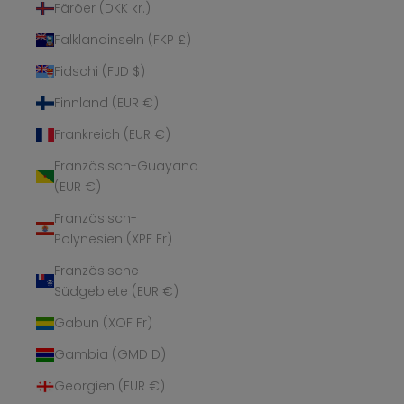
Färöer (DKK kr.)
Falklandinseln (FKP £)
Fidschi (FJD $)
Finnland (EUR €)
Frankreich (EUR €)
Französisch-Guayana
(EUR €)
Französisch-
Polynesien (XPF Fr)
Französische
Südgebiete (EUR €)
Gabun (XOF Fr)
Gambia (GMD D)
Georgien (EUR €)