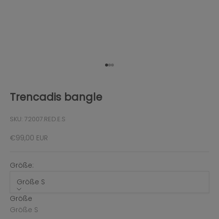
Gehe zu Element 1
Gehe zu Element 2
Gehe zu Element 3
Trencadis bangle
SKU: 72007.RED.E.S
Angebot
€99,00 EUR
Größe:
Größe S
Größe
Größe S