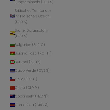
Jungferninseln (USD $)
Britisches Territorium
im Indischen Ozean
(USD $)
Brunei Darussalam
(BND $)
Bulgarien (EUR €)
Burkina Faso (XOF Fr)
Burundi (BIF Fr)
Cabo Verde (CVE $)
Chile (EUR €)
China (CNY ¥)
Cookinseln (NZD $)
Costa Rica (CRC ₡)