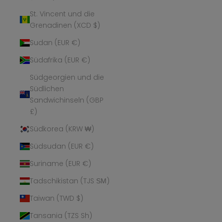
St. Vincent und die
Grenadinen (XCD $)
Sudan (EUR €)
Südafrika (EUR €)
Südgeorgien und die
Südlichen
Sandwichinseln (GBP
£)
Südkorea (KRW ₩)
Südsudan (EUR €)
Suriname (EUR €)
Tadschikistan (TJS ЅМ)
Taiwan (TWD $)
Tansania (TZS Sh)