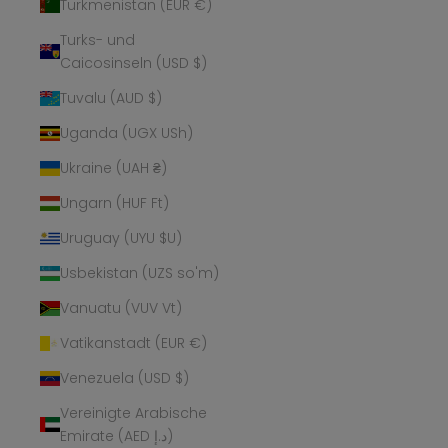
Turkmenistan (EUR €)
Turks- und
Caicosinseln (USD $)
Tuvalu (AUD $)
Uganda (UGX USh)
Ukraine (UAH ₴)
Ungarn (HUF Ft)
Uruguay (UYU $U)
Usbekistan (UZS so'm)
Vanuatu (VUV Vt)
Vatikanstadt (EUR €)
Venezuela (USD $)
Vereinigte Arabische
Emirate (AED د.إ)