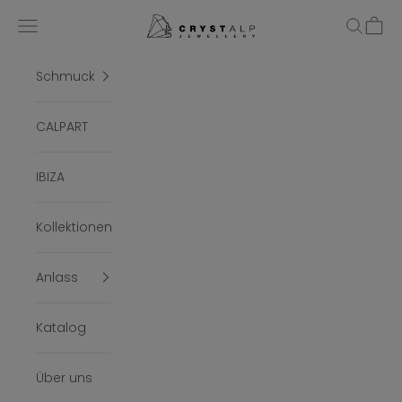
Zum Inhalt springen
crystalpjewelry
Menü
Suchen
Ware
Schmuck
CALPART
IBIZA
Kollektionen
Anlass
Katalog
Über uns