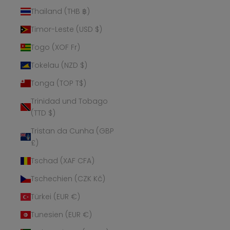
Thailand (THB ฿)
Timor-Leste (USD $)
Togo (XOF Fr)
Tokelau (NZD $)
Tonga (TOP T$)
Trinidad und Tobago
(TTD $)
Tristan da Cunha (GBP
£)
Tschad (XAF CFA)
Tschechien (CZK Kč)
Türkei (EUR €)
Tunesien (EUR €)