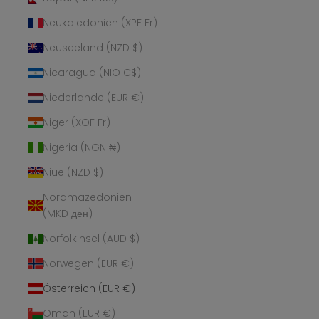
Neukaledonien (XPF Fr)
Neuseeland (NZD $)
Nicaragua (NIO C$)
Niederlande (EUR €)
Niger (XOF Fr)
Nigeria (NGN ₦)
Niue (NZD $)
Nordmazedonien
(MKD ден)
Norfolkinsel (AUD $)
Norwegen (EUR €)
Österreich (EUR €)
Oman (EUR €)