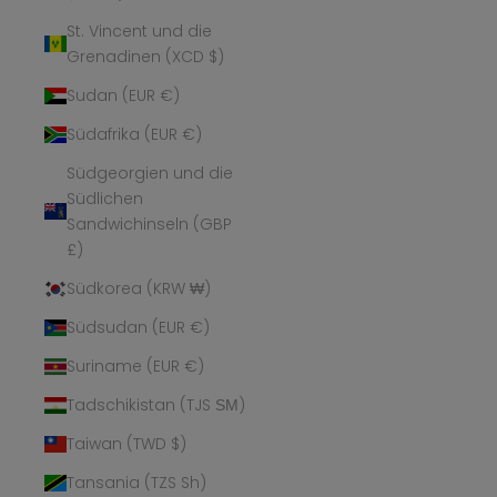
St. Vincent und die
Grenadinen (XCD $)
Sudan (EUR €)
Südafrika (EUR €)
Südgeorgien und die
Südlichen
Sandwichinseln (GBP
£)
Südkorea (KRW ₩)
Südsudan (EUR €)
Suriname (EUR €)
Tadschikistan (TJS ЅМ)
Taiwan (TWD $)
Tansania (TZS Sh)