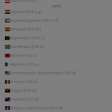
Österreich (EUR €)
Land
Ägypten (EGP ج.م)
Äquatorialguinea (XAF CFA)
Äthiopien (ETB Br)
Afghanistan (AFN ؋)
Ålandinseln (EUR €)
Albanien (ALL L)
Algerien (DZD د.ج)
Amerikanische Überseeinseln (USD $)
Andorra (EUR €)
Angola (EUR €)
Anguilla (XCD $)
Antigua und Barbuda (XCD $)