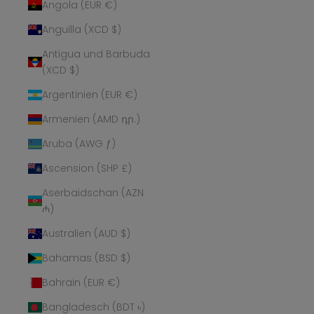
Angola (EUR €)
Anguilla (XCD $)
Antigua und Barbuda
(XCD $)
Argentinien (EUR €)
Armenien (AMD դր.)
Aruba (AWG ƒ)
Ascension (SHP £)
Aserbaidschan (AZN
₼)
Australien (AUD $)
Bahamas (BSD $)
Bahrain (EUR €)
Bangladesch (BDT ৳)