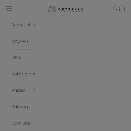
Zum Inhalt springen
crystalpjewelry
Menü
Suchen
Ware
Schmuck
CALPART
IBIZA
Kollektionen
Anlass
Katalog
Über uns