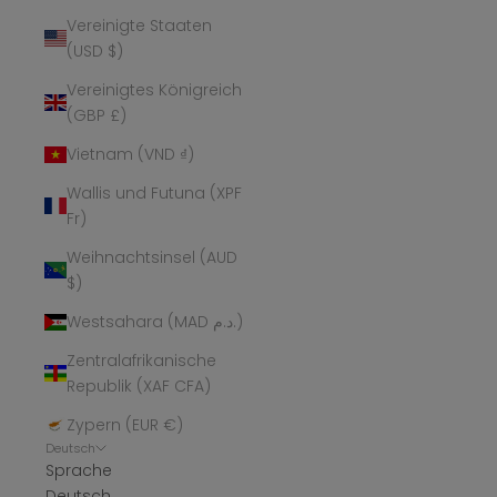
Vereinigte Staaten
(USD $)
Vereinigtes Königreich
(GBP £)
Vietnam (VND ₫)
Wallis und Futuna (XPF
Fr)
Weihnachtsinsel (AUD
$)
Westsahara (MAD د.م.)
Zentralafrikanische
Republik (XAF CFA)
Zypern (EUR €)
Deutsch
Sprache
Deutsch