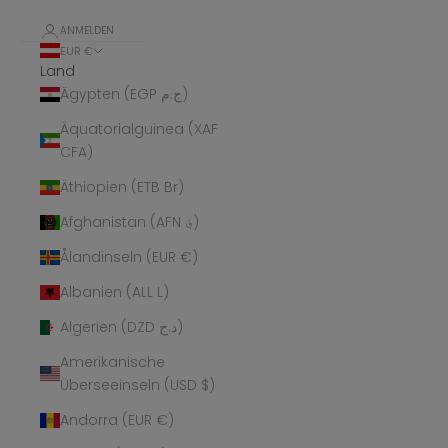
ANMELDEN
EUR €
Land
Ägypten (EGP ج.م)
Äquatorialguinea (XAF
CFA)
Äthiopien (ETB Br)
Afghanistan (AFN ؋)
Ålandinseln (EUR €)
Albanien (ALL L)
Algerien (DZD د.ج)
Amerikanische
Überseeinseln (USD $)
Andorra (EUR €)