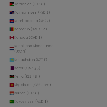
Jordanien (EUR €)
Kaimaninseln (KYD $)
Kambodscha (KHR ៛)
Kamerun (XAF CFA)
Kanada (CAD $)
Karibische Niederlande
(USD $)
Kasachstan (KZT ₸)
Katar (QAR ر.ق)
Kenia (KES KSh)
Kirgisistan (KGS som)
Kiribati (EUR €)
Kokosinseln (AUD $)