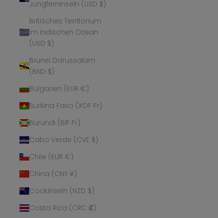
Jungferninseln (USD $)
Britisches Territorium
im Indischen Ozean
(USD $)
Brunei Darussalam
(BND $)
Bulgarien (EUR €)
Burkina Faso (XOF Fr)
Burundi (BIF Fr)
Cabo Verde (CVE $)
Chile (EUR €)
China (CNY ¥)
Cookinseln (NZD $)
Costa Rica (CRC ₡)