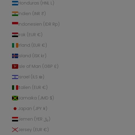
Honduras (HNL L)
Indien (INR ₹)
Indonesien (IDR Rp)
Irak (EUR €)
Irland (EUR €)
Island (ISK kr)
Isle of Man (GBP £)
Israel (ILS ₪)
Italien (EUR €)
Jamaika (JMD $)
Japan (JPY ¥)
Jemen (YER ﷼)
Jersey (EUR €)