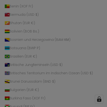
Benin (XOF Fr)
Bermuda (USD $)
Bhutan (EUR €)
Bolivien (BOB Bs.)
Bosnien und Herzegowina (BAM КМ)
Botsuana (BWP P)
Brasilien (EUR €)
Britische Jungferninseln (USD $)
Britisches Territorium im Indischen Ozean (USD $)
Brunei Darussalam (BND $)
Bulgarien (EUR €)
Burkina Faso (XOF Fr)
Burundi (BIF Fr)