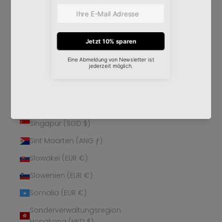
Schweden (SEK kr)
Schweiz (CHF CHF)
Senegal (XOF Fr)
Serbien (RSD РСД)
Seychellen (EUR €)
Sierra Leone (SLL Le)
Simbabwe (USD $)
Singapur (SGD $)
Sint Maarten (ANG ƒ)
Slowakei (EUR €)
Slowenien (EUR €)
Somalia (EUR €)
Sonderverwaltungsregion
Hongkong (HKD $)