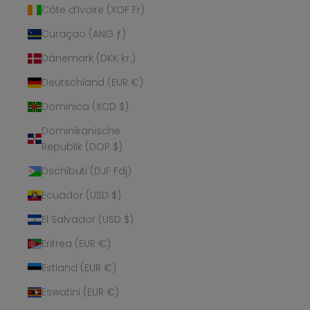
Côte d’Ivoire (XOF Fr)
Curaçao (ANG ƒ)
Dänemark (DKK kr.)
Deutschland (EUR €)
Dominica (XCD $)
Dominikanische
Republik (DOP $)
Dschibuti (DJF Fdj)
Ecuador (USD $)
El Salvador (USD $)
Eritrea (EUR €)
Estland (EUR €)
Eswatini (EUR €)