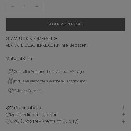
Anzahl verringern
Anzahl erhöhen
IN DEN WARENKORB
GLAMURÖS & EINZIGARTIG
PERFEKTE GESCHENKIDEE für Ihre Liebsten!
Maße:
48mm
Schneller Versand, Lieferzeit nur 1-2 Tage
Inklusive eleganter Geschenkverpackung
2 Jahre Garantie
Größentabelle
Versandinformationen
CPQ (CRYSTALP Premium Quality)