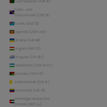
Turkmenistan (EUR €)
Turks- und
Caicosinseln (USD $)
Tuvalu (AUD $)
Uganda (UGX USh)
Ukraine (UAH ₴)
Ungarn (HUF Ft)
Uruguay (UYU $U)
Usbekistan (UZS so'm)
Vanuatu (VUV Vt)
Vatikanstadt (EUR €)
Venezuela (USD $)
Vereinigte Arabische
Emirate (AED د.إ)