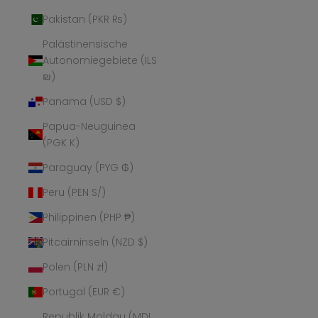
Pakistan (PKR ₨)
Palästinensische
Autonomiegebiete (ILS
₪)
Panama (USD $)
Papua-Neuguinea
(PGK K)
Paraguay (PYG ₲)
Peru (PEN S/)
Philippinen (PHP ₱)
Pitcairninseln (NZD $)
Polen (PLN zł)
Portugal (EUR €)
Republik Moldau (MDL