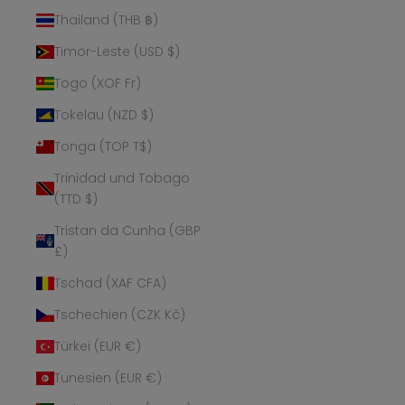
Thailand (THB ฿)
Timor-Leste (USD $)
Togo (XOF Fr)
Tokelau (NZD $)
Tonga (TOP T$)
Trinidad und Tobago
(TTD $)
Tristan da Cunha (GBP
£)
Tschad (XAF CFA)
Tschechien (CZK Kč)
Türkei (EUR €)
Tunesien (EUR €)