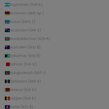
Argentinien (EUR €)
Armenien (AMD դր.)
Aruba (AWG ƒ)
Ascension (SHP £)
Aserbaidschan (AZN ₼)
Australien (AUD $)
Bahamas (BSD $)
Bahrain (EUR €)
Bangladesch (BDT ৳)
Barbados (BBD $)
Belarus (EUR €)
Belgien (EUR €)
Belize (BZD $)