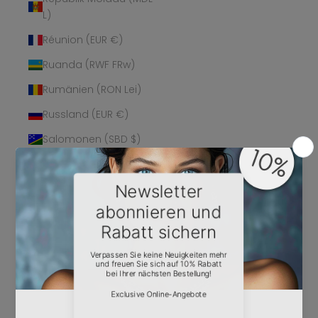
L)
Réunion (EUR €)
Ruanda (RWF FRw)
Rumänien (RON Lei)
Russland (EUR €)
Salomonen (SBD $)
Sambia (EUR €)
Samoa (WST T)
San Marino (EUR €)
São Tomé und
Príncipe (STD Db)
Saudi-Arabien (SAR
ر.س)