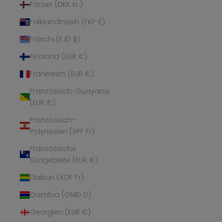
Färöer (DKK kr.)
Falklandinseln (FKP £)
Fidschi (FJD $)
Finnland (EUR €)
Frankreich (EUR €)
Französisch-Guayana
(EUR €)
Französisch-
Polynesien (XPF Fr)
Französische
Südgebiete (EUR €)
Gabun (XOF Fr)
Gambia (GMD D)
Georgien (EUR €)