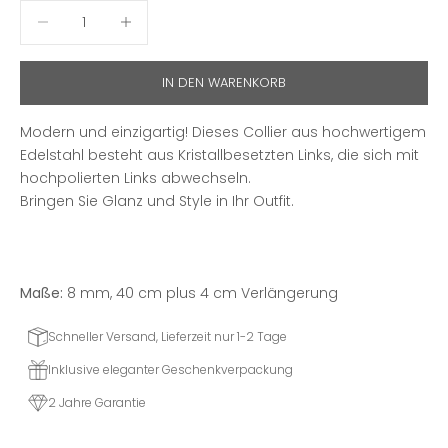
Anzahl verringern
Anzahl erhöhen
IN DEN WARENKORB
Modern und einzigartig! Dieses Collier aus hochwertigem
Edelstahl besteht aus Kristallbesetzten Links, die sich mit
hochpolierten Links abwechseln.
Bringen Sie Glanz und Style in Ihr Outfit.
Maße:
8 mm, 40 cm plus 4 cm Verlängerung
Schneller Versand, Lieferzeit nur 1-2 Tage
Inklusive eleganter Geschenkverpackung
2 Jahre Garantie