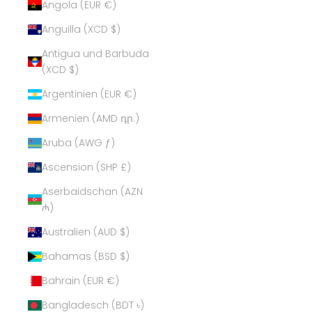
Angola (EUR €)
Anguilla (XCD $)
Antigua und Barbuda
(XCD $)
Argentinien (EUR €)
Armenien (AMD դր.)
Aruba (AWG ƒ)
Ascension (SHP £)
Aserbaidschan (AZN
₼)
Australien (AUD $)
Bahamas (BSD $)
Bahrain (EUR €)
Bangladesch (BDT ৳)