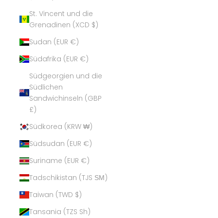
St. Vincent und die
Grenadinen (XCD $)
Sudan (EUR €)
Südafrika (EUR €)
Südgeorgien und die
Südlichen
Sandwichinseln (GBP
£)
Südkorea (KRW ₩)
Südsudan (EUR €)
Suriname (EUR €)
Tadschikistan (TJS ЅМ)
Taiwan (TWD $)
Tansania (TZS Sh)