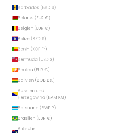
Barbados (BBD $)
Belarus (EUR €)
Belgien (EUR €)
Belize (BZD $)
Benin (XOF Fr)
Bermuda (USD $)
Bhutan (EUR €)
Bolivien (BOB Bs.)
Bosnien und
Herzegowina (BAM КМ)
Botsuana (BWP P)
Brasilien (EUR €)
Britische