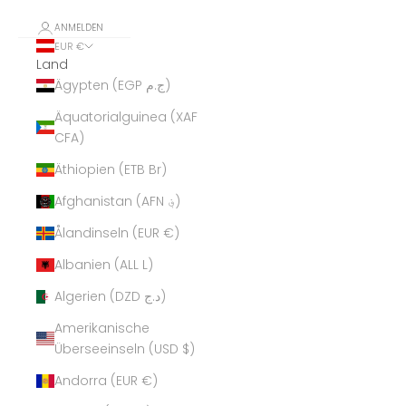
ANMELDEN
EUR €
Land
Ägypten (EGP ج.م)
Äquatorialguinea (XAF
CFA)
Äthiopien (ETB Br)
Afghanistan (AFN ؋)
Ålandinseln (EUR €)
Albanien (ALL L)
Algerien (DZD د.ج)
Amerikanische
Überseeinseln (USD $)
Andorra (EUR €)