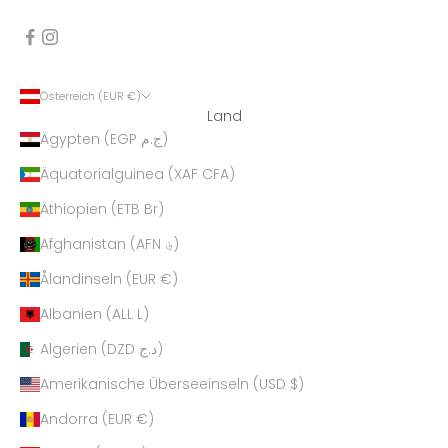
Österreich (EUR €)
Land
Ägypten (EGP ج.م)
Äquatorialguinea (XAF CFA)
Äthiopien (ETB Br)
Afghanistan (AFN ؋)
Ålandinseln (EUR €)
Albanien (ALL L)
Algerien (DZD د.ج)
Amerikanische Überseeinseln (USD $)
Andorra (EUR €)