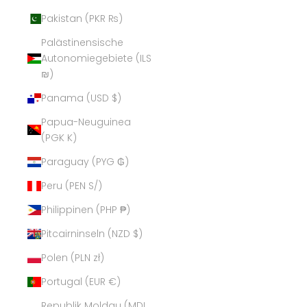
Pakistan (PKR ₨)
Palästinensische
Autonomiegebiete (ILS
₪)
Panama (USD $)
Papua-Neuguinea
(PGK K)
Paraguay (PYG ₲)
Peru (PEN S/)
Philippinen (PHP ₱)
Pitcairninseln (NZD $)
Polen (PLN zł)
Portugal (EUR €)
Republik Moldau (MDL