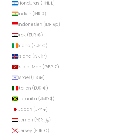
Honduras (HNL L)
Indien (INR ₹)
Indonesien (IDR Rp)
Irak (EUR €)
Irland (EUR €)
Island (ISK kr)
Isle of Man (GBP £)
Israel (ILS ₪)
Italien (EUR €)
Jamaika (JMD $)
Japan (JPY ¥)
Jemen (YER ﷼)
Jersey (EUR €)