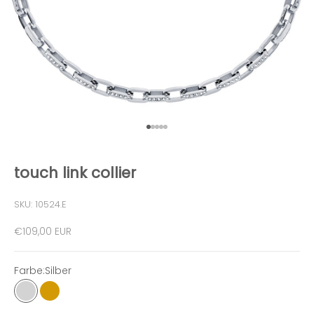
Gehe zu Element 1
Gehe zu Element 2
Gehe zu Element 3
Gehe zu Element 4
Gehe zu Element 5
touch link collier
SKU: 10524.E
Angebot
€109,00 EUR
Farbe:
Silber
Silber
Gold