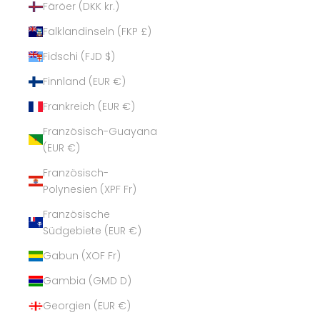
Färöer (DKK kr.)
Falklandinseln (FKP £)
Fidschi (FJD $)
Finnland (EUR €)
Frankreich (EUR €)
Französisch-Guayana
(EUR €)
Französisch-
Polynesien (XPF Fr)
Französische
Südgebiete (EUR €)
Gabun (XOF Fr)
Gambia (GMD D)
Georgien (EUR €)