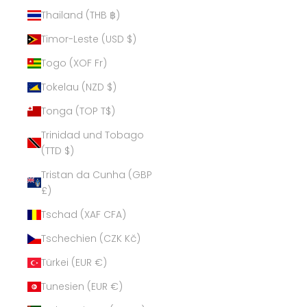
Thailand (THB ฿)
Timor-Leste (USD $)
Togo (XOF Fr)
Tokelau (NZD $)
Tonga (TOP T$)
Trinidad und Tobago
(TTD $)
Tristan da Cunha (GBP
£)
Tschad (XAF CFA)
Tschechien (CZK Kč)
Türkei (EUR €)
Tunesien (EUR €)