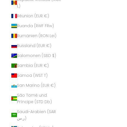
L)
Réunion (EUR €)
Ruanda (RWF FRw)
Rumänien (RON Lei)
Russland (EUR €)
Salomonen (SBD $)
Sambia (EUR €)
Samoa (WST T)
San Marino (EUR €)
São Tomé und
Príncipe (STD Db)
Saudi-Arabien (SAR
ر.س)