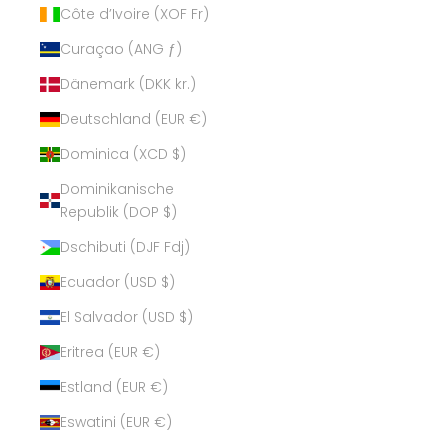
Côte d’Ivoire (XOF Fr)
Curaçao (ANG ƒ)
Dänemark (DKK kr.)
Deutschland (EUR €)
Dominica (XCD $)
Dominikanische
Republik (DOP $)
Dschibuti (DJF Fdj)
Ecuador (USD $)
El Salvador (USD $)
Eritrea (EUR €)
Estland (EUR €)
Eswatini (EUR €)