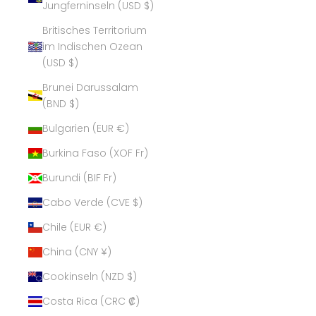
Jungferninseln (USD $)
Britisches Territorium
im Indischen Ozean
(USD $)
Brunei Darussalam
(BND $)
Bulgarien (EUR €)
Burkina Faso (XOF Fr)
Burundi (BIF Fr)
Cabo Verde (CVE $)
Chile (EUR €)
China (CNY ¥)
Cookinseln (NZD $)
Costa Rica (CRC ₡)