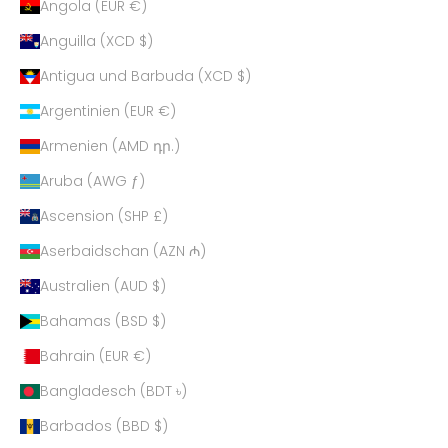
Angola (EUR €)
Anguilla (XCD $)
Antigua und Barbuda (XCD $)
Argentinien (EUR €)
Armenien (AMD դր.)
Aruba (AWG ƒ)
Ascension (SHP £)
Aserbaidschan (AZN ₼)
Australien (AUD $)
Bahamas (BSD $)
Bahrain (EUR €)
Bangladesch (BDT ৳)
Barbados (BBD $)