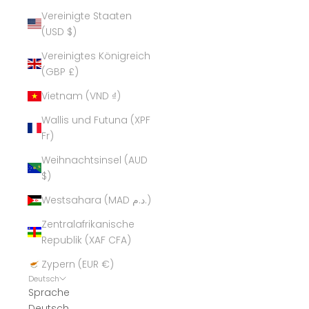
Vereinigte Staaten
(USD $)
Vereinigtes Königreich
(GBP £)
Vietnam (VND ₫)
Wallis und Futuna (XPF
Fr)
Weihnachtsinsel (AUD
$)
Westsahara (MAD د.م.)
Zentralafrikanische
Republik (XAF CFA)
Zypern (EUR €)
Deutsch
Sprache
Deutsch