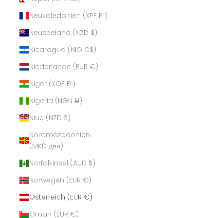
Neukaledonien (XPF Fr)
Neuseeland (NZD $)
Nicaragua (NIO C$)
Niederlande (EUR €)
Niger (XOF Fr)
Nigeria (NGN ₦)
Niue (NZD $)
Nordmazedonien
(MKD ден)
Norfolkinsel (AUD $)
Norwegen (EUR €)
Österreich (EUR €)
Oman (EUR €)