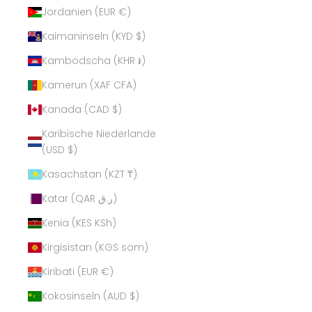
Jordanien (EUR €)
Kaimaninseln (KYD $)
Kambodscha (KHR ៛)
Kamerun (XAF CFA)
Kanada (CAD $)
Karibische Niederlande
(USD $)
Kasachstan (KZT ₸)
Katar (QAR ر.ق)
Kenia (KES KSh)
Kirgisistan (KGS som)
Kiribati (EUR €)
Kokosinseln (AUD $)