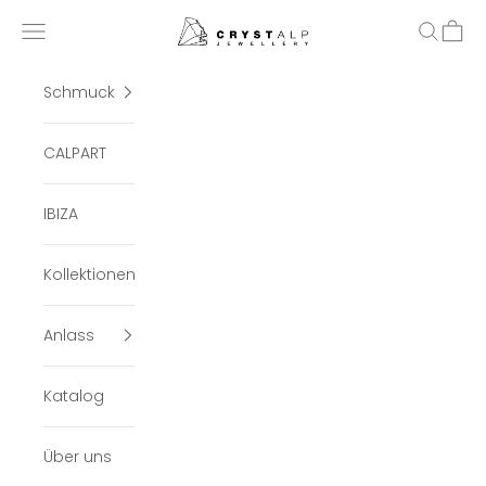
Zum Inhalt springen
crystalpjewelry
Menü
Suchen
Ware
Schmuck
CALPART
IBIZA
Kollektionen
Anlass
Katalog
Über uns