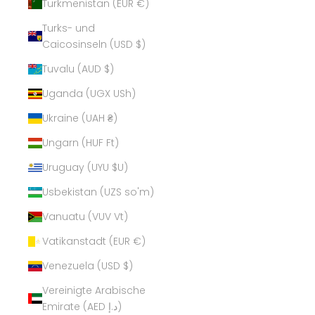
Turkmenistan (EUR €)
Turks- und
Caicosinseln (USD $)
Tuvalu (AUD $)
Uganda (UGX USh)
Ukraine (UAH ₴)
Ungarn (HUF Ft)
Uruguay (UYU $U)
Usbekistan (UZS so'm)
Vanuatu (VUV Vt)
Vatikanstadt (EUR €)
Venezuela (USD $)
Vereinigte Arabische
Emirate (AED د.إ)