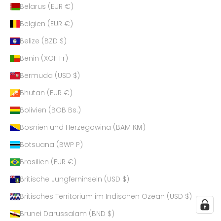
Belarus (EUR €)
Belgien (EUR €)
Belize (BZD $)
Benin (XOF Fr)
Bermuda (USD $)
Bhutan (EUR €)
Bolivien (BOB Bs.)
Bosnien und Herzegowina (BAM КМ)
Botsuana (BWP P)
Brasilien (EUR €)
Britische Jungferninseln (USD $)
Britisches Territorium im Indischen Ozean (USD $)
Brunei Darussalam (BND $)