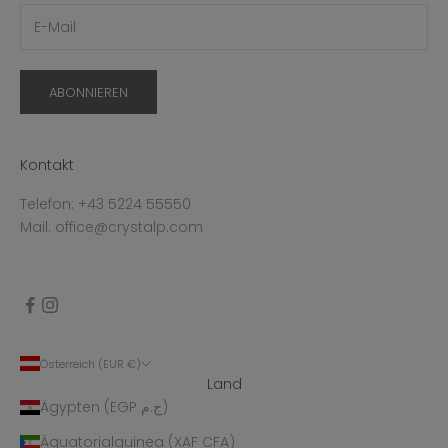
ABONNIEREN
Kontakt
Telefon: +43 5224 55550
Mail: office@crystalp.com
Österreich (EUR €)
Land
Ägypten (EGP ج.م)
Äquatorialguinea (XAF CFA)