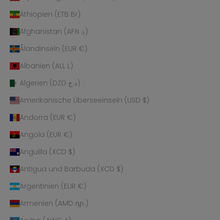
Äthiopien (ETB Br)
Afghanistan (AFN ؋)
Ålandinseln (EUR €)
Albanien (ALL L)
Algerien (DZD د.ج)
Amerikanische Überseeinseln (USD $)
Andorra (EUR €)
Angola (EUR €)
Anguilla (XCD $)
Antigua und Barbuda (XCD $)
Argentinien (EUR €)
Armenien (AMD դր.)