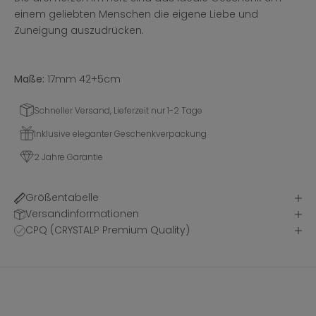
einem geliebten Menschen die eigene Liebe und
Zuneigung auszudrücken.
Maße:
17mm 42+5cm
Schneller Versand, Lieferzeit nur 1-2 Tage
Inklusive eleganter Geschenkverpackung
2 Jahre Garantie
Größentabelle
Versandinformationen
CPQ (CRYSTALP Premium Quality)