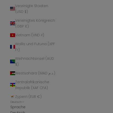
Vereinigte Staaten
(USD $)
Vereinigtes Königreich
(GBP £)
Vietnam (VND ₫)
Wallis und Futuna (XPF
Fr)
Weihnachtsinsel (AUD
$)
Westsahara (MAD د.م.)
Zentralafrikanische
Republik (XAF CFA)
Zypern (EUR €)
Deutsch
Sprache
Deutsch