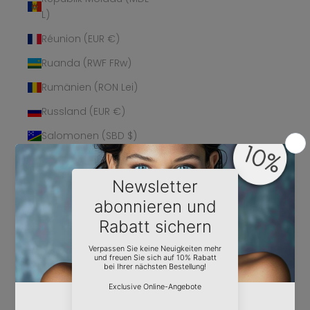
L)
Réunion (EUR €)
Ruanda (RWF FRw)
Rumänien (RON Lei)
Russland (EUR €)
Salomonen (SBD $)
Sambia (EUR €)
Samoa (WST T)
San Marino (EUR €)
São Tomé und
Príncipe (STD Db)
Saudi-Arabien (SAR
ر.س)