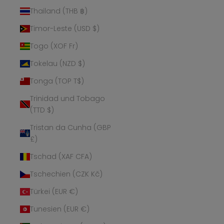
Thailand (THB ฿)
Timor-Leste (USD $)
Togo (XOF Fr)
Tokelau (NZD $)
Tonga (TOP T$)
Trinidad und Tobago
(TTD $)
Tristan da Cunha (GBP
£)
Tschad (XAF CFA)
Tschechien (CZK Kč)
Türkei (EUR €)
Tunesien (EUR €)