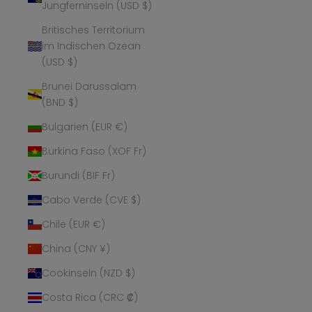
Jungferninseln (USD $)
Britisches Territorium
im Indischen Ozean
(USD $)
Brunei Darussalam
(BND $)
Bulgarien (EUR €)
Burkina Faso (XOF Fr)
Burundi (BIF Fr)
Cabo Verde (CVE $)
Chile (EUR €)
China (CNY ¥)
Cookinseln (NZD $)
Costa Rica (CRC ₡)