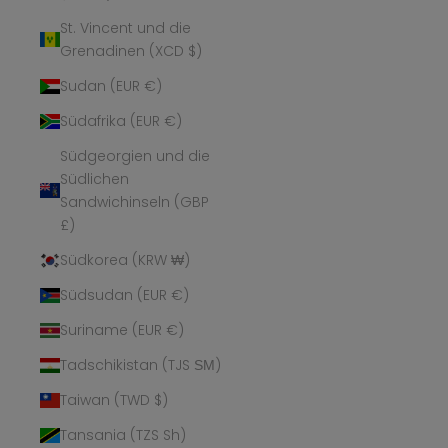
St. Vincent und die
Grenadinen (XCD $)
Sudan (EUR €)
Südafrika (EUR €)
Südgeorgien und die
Südlichen
Sandwichinseln (GBP
£)
Südkorea (KRW ₩)
Südsudan (EUR €)
Suriname (EUR €)
Tadschikistan (TJS ЅМ)
Taiwan (TWD $)
Tansania (TZS Sh)