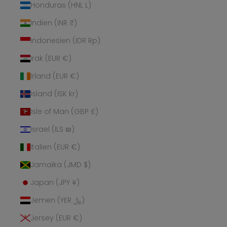
Honduras (HNL L)
Indien (INR ₹)
Indonesien (IDR Rp)
Irak (EUR €)
Irland (EUR €)
Island (ISK kr)
Isle of Man (GBP £)
Israel (ILS ₪)
Italien (EUR €)
Jamaika (JMD $)
Japan (JPY ¥)
Jemen (YER ﷼)
Jersey (EUR €)