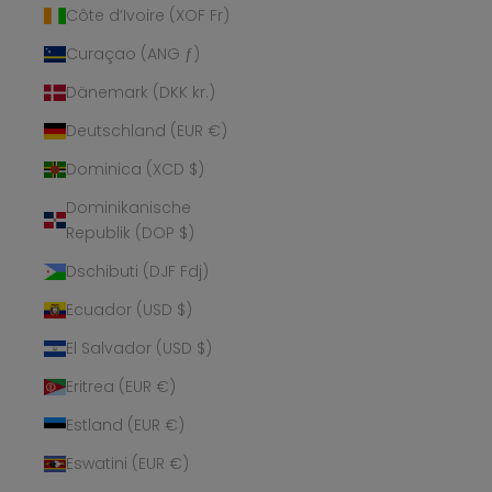
Côte d’Ivoire (XOF Fr)
Curaçao (ANG ƒ)
Dänemark (DKK kr.)
Deutschland (EUR €)
Dominica (XCD $)
Dominikanische
Republik (DOP $)
Dschibuti (DJF Fdj)
Ecuador (USD $)
El Salvador (USD $)
Eritrea (EUR €)
Estland (EUR €)
Eswatini (EUR €)