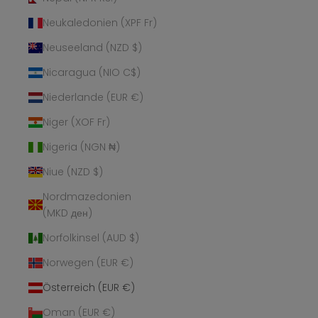
Neukaledonien (XPF Fr)
Neuseeland (NZD $)
Nicaragua (NIO C$)
Niederlande (EUR €)
Niger (XOF Fr)
Nigeria (NGN ₦)
Niue (NZD $)
Nordmazedonien
(MKD ден)
Norfolkinsel (AUD $)
Norwegen (EUR €)
Österreich (EUR €)
Oman (EUR €)