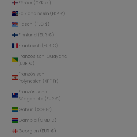
Färöer (DKK kr.)
Falklandinseln (FKP £)
Fidschi (FJD $)
Finnland (EUR €)
Frankreich (EUR €)
Französisch-Guayana
(EUR €)
Französisch-
Polynesien (XPF Fr)
Französische
Südgebiete (EUR €)
Gabun (XOF Fr)
Gambia (GMD D)
Georgien (EUR €)