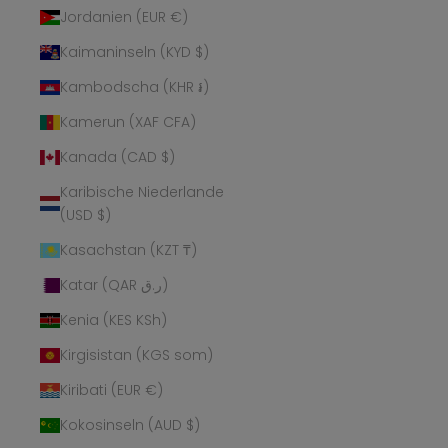
Jordanien (EUR €)
Kaimaninseln (KYD $)
Kambodscha (KHR ៛)
Kamerun (XAF CFA)
Kanada (CAD $)
Karibische Niederlande
(USD $)
Kasachstan (KZT ₸)
Katar (QAR ر.ق)
Kenia (KES KSh)
Kirgisistan (KGS som)
Kiribati (EUR €)
Kokosinseln (AUD $)