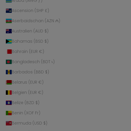
Aruba (AWG ƒ)
Ascension (SHP £)
Aserbaidschan (AZN ₼)
Australien (AUD $)
Bahamas (BSD $)
Bahrain (EUR €)
Bangladesch (BDT ৳)
Barbados (BBD $)
Belarus (EUR €)
Belgien (EUR €)
Belize (BZD $)
Benin (XOF Fr)
Bermuda (USD $)