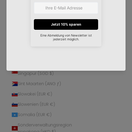
Schweden (SEK kr)
Schweiz (CHF CHF)
Senegal (XOF Fr)
Serbien (RSD РСД)
Seychellen (EUR €)
Sierra Leone (SLL Le)
Simbabwe (USD $)
Singapur (SGD $)
Sint Maarten (ANG ƒ)
Slowakei (EUR €)
Slowenien (EUR €)
Somalia (EUR €)
Sonderverwaltungsregion
Hongkong (HKD $)