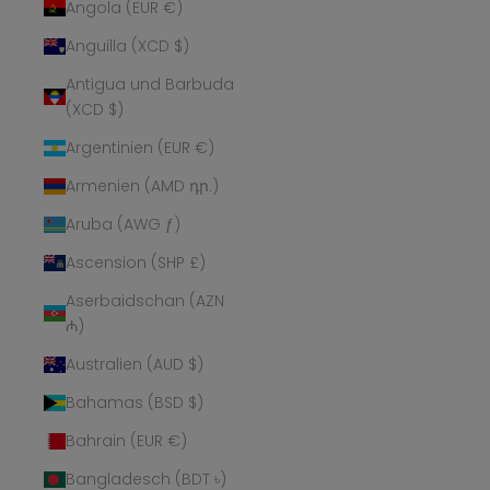
Angola (EUR €)
Anguilla (XCD $)
Antigua und Barbuda
(XCD $)
Argentinien (EUR €)
Armenien (AMD դր.)
Aruba (AWG ƒ)
Ascension (SHP £)
Aserbaidschan (AZN
₼)
Australien (AUD $)
Bahamas (BSD $)
Bahrain (EUR €)
Bangladesch (BDT ৳)