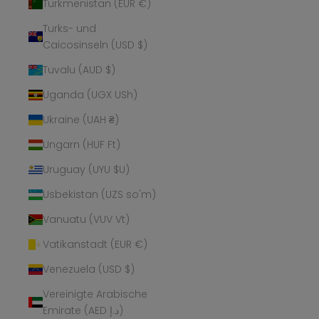
Turkmenistan (EUR €)
Turks- und
Caicosinseln (USD $)
Tuvalu (AUD $)
Uganda (UGX USh)
Ukraine (UAH ₴)
Ungarn (HUF Ft)
Uruguay (UYU $U)
Usbekistan (UZS so'm)
Vanuatu (VUV Vt)
Vatikanstadt (EUR €)
Venezuela (USD $)
Vereinigte Arabische
Emirate (AED د.إ)