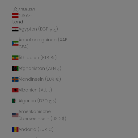
ANMELDEN
EUR €
Land
Ägypten (EGP ج.م)
Äquatorialguinea (XAF
CFA)
Äthiopien (ETB Br)
Afghanistan (AFN ؋)
Ålandinseln (EUR €)
Albanien (ALL L)
Algerien (DZD د.ج)
Amerikanische
Überseeinseln (USD $)
Andorra (EUR €)