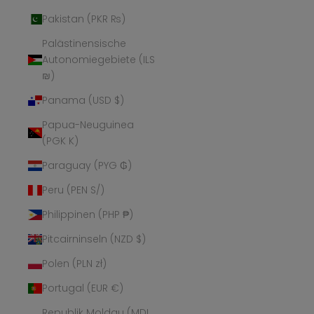
Pakistan (PKR ₨)
Palästinensische
Autonomiegebiete (ILS
₪)
Panama (USD $)
Papua-Neuguinea
(PGK K)
Paraguay (PYG ₲)
Peru (PEN S/)
Philippinen (PHP ₱)
Pitcairninseln (NZD $)
Polen (PLN zł)
Portugal (EUR €)
Republik Moldau (MDL