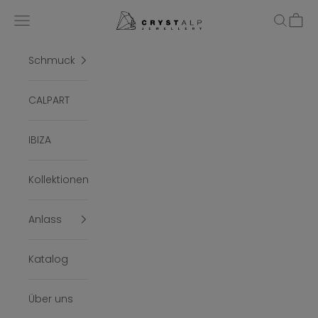
Zum Inhalt springen
crystalpjewelry
Menü
Suchen
Ware
Schmuck
CALPART
IBIZA
Kollektionen
Anlass
Katalog
Über uns