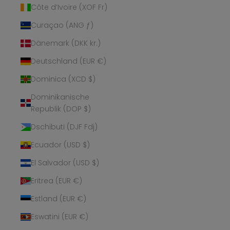
Côte d’Ivoire (XOF Fr)
Curaçao (ANG ƒ)
Dänemark (DKK kr.)
Deutschland (EUR €)
Dominica (XCD $)
Dominikanische
Republik (DOP $)
Dschibuti (DJF Fdj)
Ecuador (USD $)
El Salvador (USD $)
Eritrea (EUR €)
Estland (EUR €)
Eswatini (EUR €)