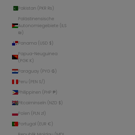
Pakistan (PKR ₨)
Palästinensische
Autonomiegebiete (ILS
₪)
Panama (USD $)
Papua-Neuguinea
(PGK K)
Paraguay (PYG ₲)
Peru (PEN S/)
Philippinen (PHP ₱)
Pitcairninseln (NZD $)
Polen (PLN zł)
Portugal (EUR €)
Republik Moldau (MDL