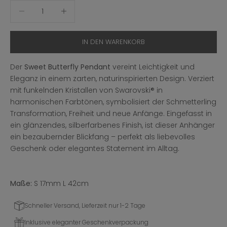
Anzahl verringern
Anzahl erhöhen
IN DEN WARENKORB
Der
Sweet Butterfly Pendant
vereint Leichtigkeit und
Eleganz in einem zarten, naturinspirierten Design. Verziert
mit funkelnden Kristallen von Swarovski® in
harmonischen Farbtönen, symbolisiert der Schmetterling
Transformation, Freiheit und neue Anfänge. Eingefasst in
ein glänzendes, silberfarbenes Finish, ist dieser Anhänger
ein bezaubernder Blickfang – perfekt als liebevolles
Geschenk oder elegantes Statement im Alltag.
Maße:
S 17mm L 42cm
Schneller Versand, Lieferzeit nur 1-2 Tage
Inklusive eleganter Geschenkverpackung