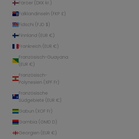
Färöer (DKK kr.)
Falklandinseln (FKP £)
Fidschi (FJD $)
Finnland (EUR €)
Frankreich (EUR €)
Französisch-Guayana
(EUR €)
Französisch-
Polynesien (XPF Fr)
Französische
Südgebiete (EUR €)
Gabun (XOF Fr)
Gambia (GMD D)
Georgien (EUR €)