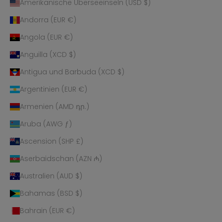
Amerikanische Überseeinseln (USD $)
Andorra (EUR €)
Angola (EUR €)
Anguilla (XCD $)
Antigua und Barbuda (XCD $)
Argentinien (EUR €)
Armenien (AMD դր.)
Aruba (AWG ƒ)
Ascension (SHP £)
Aserbaidschan (AZN ₼)
Australien (AUD $)
Bahamas (BSD $)
Bahrain (EUR €)