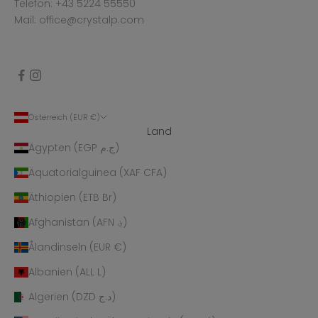
Telefon: +43 5224 55550
Mail: office@crystalp.com
Österreich (EUR €)
Land
Ägypten (EGP ج.م)
Äquatorialguinea (XAF CFA)
Äthiopien (ETB Br)
Afghanistan (AFN ؋)
Ålandinseln (EUR €)
Albanien (ALL L)
Algerien (DZD د.ج)