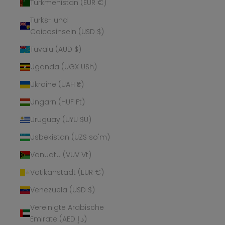
Turkmenistan (EUR €)
Turks- und
Caicosinseln (USD $)
Tuvalu (AUD $)
Uganda (UGX USh)
Ukraine (UAH ₴)
Ungarn (HUF Ft)
Uruguay (UYU $U)
Usbekistan (UZS so'm)
Vanuatu (VUV Vt)
Vatikanstadt (EUR €)
Venezuela (USD $)
Vereinigte Arabische
Emirate (AED د.إ)