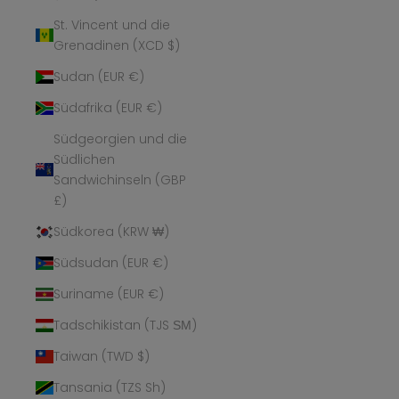
St. Vincent und die
Grenadinen (XCD $)
Sudan (EUR €)
Südafrika (EUR €)
Südgeorgien und die
Südlichen
Sandwichinseln (GBP
£)
Südkorea (KRW ₩)
Südsudan (EUR €)
Suriname (EUR €)
Tadschikistan (TJS ЅМ)
Taiwan (TWD $)
Tansania (TZS Sh)