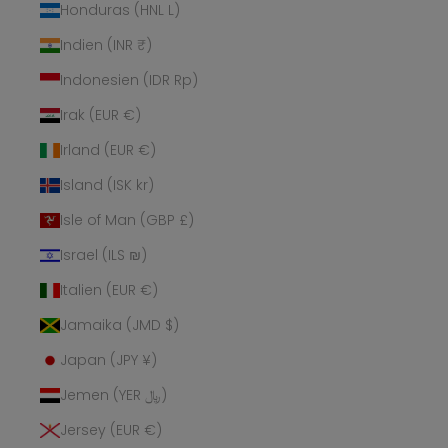
Honduras (HNL L)
Indien (INR ₹)
Indonesien (IDR Rp)
Irak (EUR €)
Irland (EUR €)
Island (ISK kr)
Isle of Man (GBP £)
Israel (ILS ₪)
Italien (EUR €)
Jamaika (JMD $)
Japan (JPY ¥)
Jemen (YER ﷼)
Jersey (EUR €)