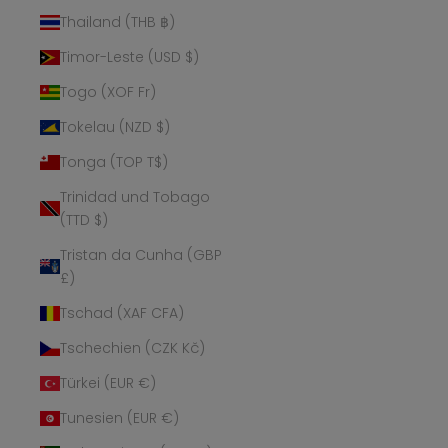
Thailand (THB ฿)
Timor-Leste (USD $)
Togo (XOF Fr)
Tokelau (NZD $)
Tonga (TOP T$)
Trinidad und Tobago
(TTD $)
Tristan da Cunha (GBP
£)
Tschad (XAF CFA)
Tschechien (CZK Kč)
Türkei (EUR €)
Tunesien (EUR €)