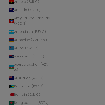
Angola (EUR €)
Anguilla (XCD $)
Antigua und Barbuda
(XCD $)
Argentinien (EUR €)
Armenien (AMD դր.)
Aruba (AWG ƒ)
Ascension (SHP £)
Aserbaidschan (AZN
₼)
Australien (AUD $)
Bahamas (BSD $)
Bahrain (EUR €)
Bangladesch (BDT ৳)