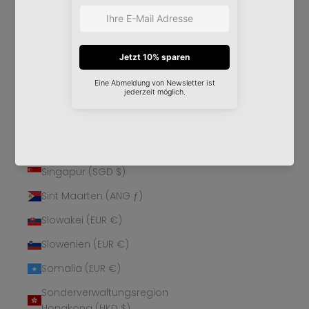
Schweden (SEK kr)
Schweiz (CHF CHF)
Senegal (XOF Fr)
Serbien (RSD РСД)
Seychellen (EUR €)
Sierra Leone (SLL Le)
Simbabwe (USD $)
Singapur (SGD $)
Sint Maarten (ANG ƒ)
Slowakei (EUR €)
Slowenien (EUR €)
Somalia (EUR €)
Sonderverwaltungsregion
Hongkong (HKD $)