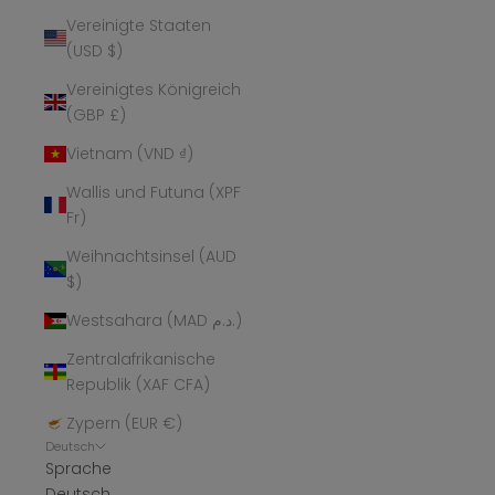
Vereinigte Staaten
(USD $)
Vereinigtes Königreich
(GBP £)
Vietnam (VND ₫)
Wallis und Futuna (XPF
Fr)
Weihnachtsinsel (AUD
$)
Westsahara (MAD د.م.)
Zentralafrikanische
Republik (XAF CFA)
Zypern (EUR €)
Deutsch
Sprache
Deutsch