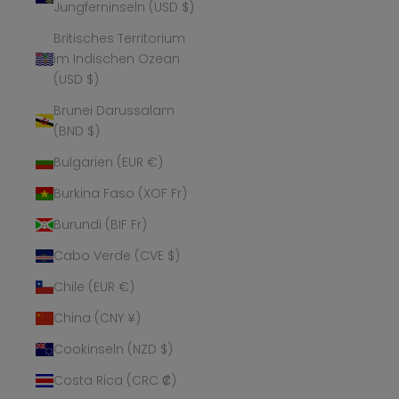
Jungferninseln (USD $)
Britisches Territorium
im Indischen Ozean
(USD $)
Brunei Darussalam
(BND $)
Bulgarien (EUR €)
Burkina Faso (XOF Fr)
Burundi (BIF Fr)
Cabo Verde (CVE $)
Chile (EUR €)
China (CNY ¥)
Cookinseln (NZD $)
Costa Rica (CRC ₡)