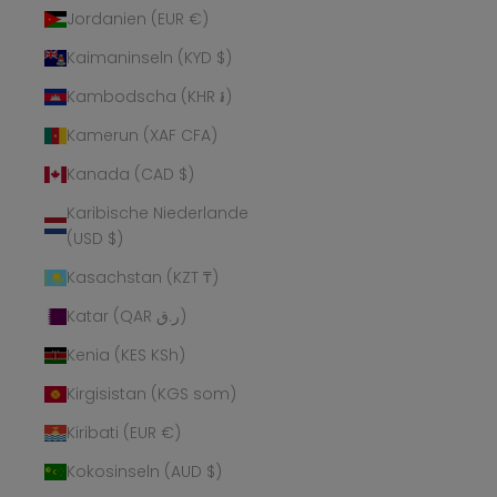
Jordanien (EUR €)
Kaimaninseln (KYD $)
Kambodscha (KHR ៛)
Kamerun (XAF CFA)
Kanada (CAD $)
Karibische Niederlande
(USD $)
Kasachstan (KZT ₸)
Katar (QAR ر.ق)
Kenia (KES KSh)
Kirgisistan (KGS som)
Kiribati (EUR €)
Kokosinseln (AUD $)