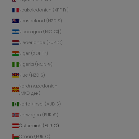
Neukaledonien (XPF Fr)
Neuseeland (NZD $)
Nicaragua (NIO C$)
Niederlande (EUR €)
Niger (XOF Fr)
Nigeria (NGN ₦)
Niue (NZD $)
Nordmazedonien
(MKD ден)
Norfolkinsel (AUD $)
Norwegen (EUR €)
Österreich (EUR €)
Oman (EUR €)