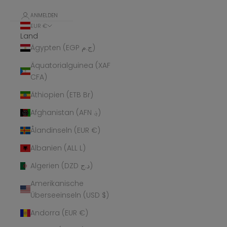
ANMELDEN
EUR €
Land
Ägypten (EGP ج.م)
Äquatorialguinea (XAF
CFA)
Äthiopien (ETB Br)
Afghanistan (AFN ؋)
Ålandinseln (EUR €)
Albanien (ALL L)
Algerien (DZD د.ج)
Amerikanische
Überseeinseln (USD $)
Andorra (EUR €)