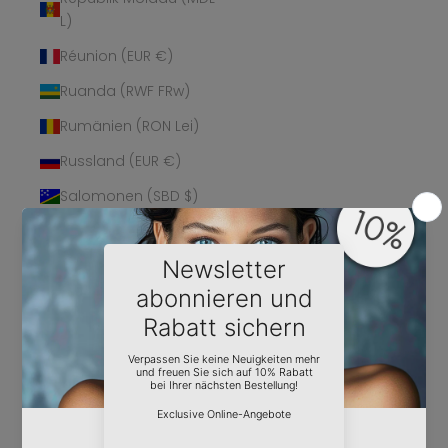
L)
Réunion (EUR €)
Ruanda (RWF FRw)
Rumänien (RON Lei)
Russland (EUR €)
Salomonen (SBD $)
Sambia (EUR €)
Samoa (WST T)
San Marino (EUR €)
São Tomé und
Príncipe (STD Db)
Saudi-Arabien (SAR
ر.س)