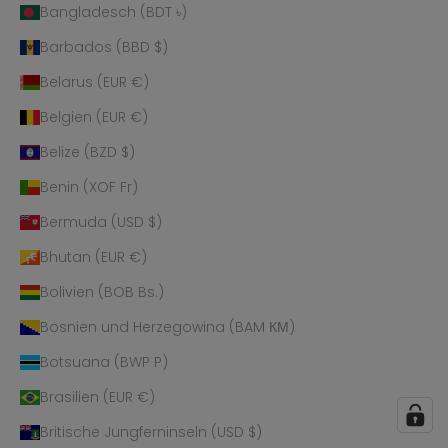
Bangladesch (BDT ৳)
Barbados (BBD $)
Belarus (EUR €)
Belgien (EUR €)
Belize (BZD $)
Benin (XOF Fr)
Bermuda (USD $)
Bhutan (EUR €)
Bolivien (BOB Bs.)
Bosnien und Herzegowina (BAM КМ)
Botsuana (BWP P)
Brasilien (EUR €)
Britische Jungferninseln (USD $)