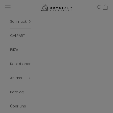
Zum Inhalt springen
crystalpjewelry
Menü
Suchen
Ware
Schmuck
CALPART
IBIZA
Kollektionen
Anlass
Katalog
Über uns