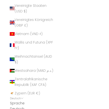
Vereinigte Staaten
(USD $)
Vereinigtes Königreich
(GBP £)
Vietnam (VND ₫)
Wallis und Futuna (XPF
Fr)
Weihnachtsinsel (AUD
$)
Westsahara (MAD د.م.)
Zentralafrikanische
Republik (XAF CFA)
Zypern (EUR €)
Deutsch
Sprache
Deutsch