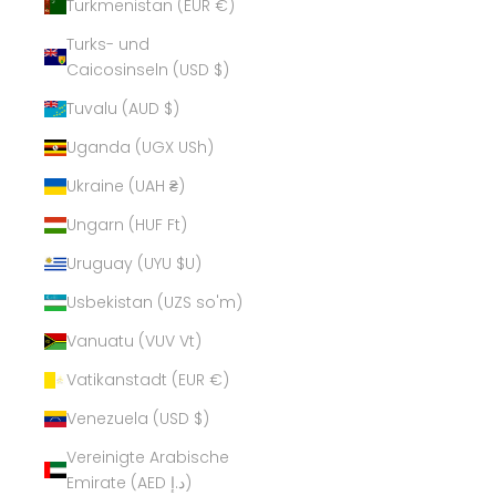
Turkmenistan (EUR €)
Turks- und
Caicosinseln (USD $)
Tuvalu (AUD $)
Uganda (UGX USh)
Ukraine (UAH ₴)
Ungarn (HUF Ft)
Uruguay (UYU $U)
Usbekistan (UZS so'm)
Vanuatu (VUV Vt)
Vatikanstadt (EUR €)
Venezuela (USD $)
Vereinigte Arabische
Emirate (AED د.إ)