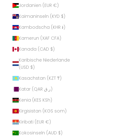
Jordanien (EUR €)
Kaimaninseln (KYD $)
Kambodscha (KHR ៛)
Kamerun (XAF CFA)
Kanada (CAD $)
Karibische Niederlande
(USD $)
Kasachstan (KZT ₸)
Katar (QAR ر.ق)
Kenia (KES KSh)
Kirgisistan (KGS som)
Kiribati (EUR €)
Kokosinseln (AUD $)