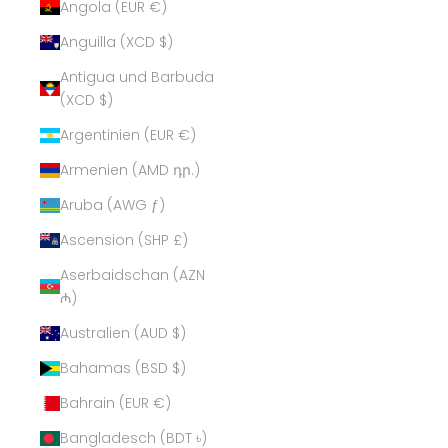
Angola (EUR €)
Anguilla (XCD $)
Antigua und Barbuda
(XCD $)
Argentinien (EUR €)
Armenien (AMD դր.)
Aruba (AWG ƒ)
Ascension (SHP £)
Aserbaidschan (AZN
₼)
Australien (AUD $)
Bahamas (BSD $)
Bahrain (EUR €)
Bangladesch (BDT ৳)