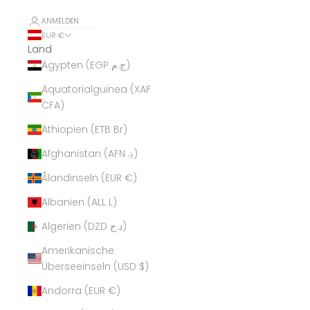
ANMELDEN
EUR €
Land
Ägypten (EGP ج.م)
Äquatorialguinea (XAF
CFA)
Äthiopien (ETB Br)
Afghanistan (AFN ؋)
Ålandinseln (EUR €)
Albanien (ALL L)
Algerien (DZD د.ج)
Amerikanische
Überseeinseln (USD $)
Andorra (EUR €)