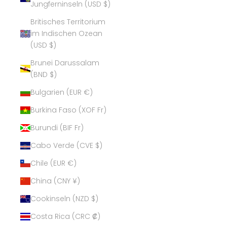
Jungferninseln (USD $)
Britisches Territorium
im Indischen Ozean
(USD $)
Brunei Darussalam
(BND $)
Bulgarien (EUR €)
Burkina Faso (XOF Fr)
Burundi (BIF Fr)
Cabo Verde (CVE $)
Chile (EUR €)
China (CNY ¥)
Cookinseln (NZD $)
Costa Rica (CRC ₡)