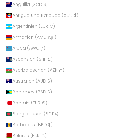
Anguilla (XCD $)
Antigua und Barbuda (XCD $)
Argentinien (EUR €)
Armenien (AMD դր.)
Aruba (AWG ƒ)
Ascension (SHP £)
Aserbaidschan (AZN ₼)
Australien (AUD $)
Bahamas (BSD $)
Bahrain (EUR €)
Bangladesch (BDT ৳)
Barbados (BBD $)
Belarus (EUR €)