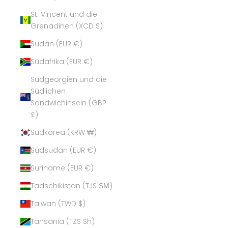
St. Vincent und die
Grenadinen (XCD $)
Sudan (EUR €)
Südafrika (EUR €)
Südgeorgien und die
Südlichen
Sandwichinseln (GBP
£)
Südkorea (KRW ₩)
Südsudan (EUR €)
Suriname (EUR €)
Tadschikistan (TJS ЅМ)
Taiwan (TWD $)
Tansania (TZS Sh)