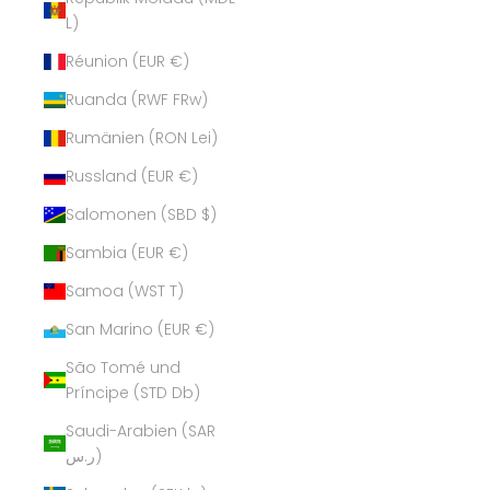
L)
Réunion (EUR €)
Ruanda (RWF FRw)
Rumänien (RON Lei)
Russland (EUR €)
Salomonen (SBD $)
Sambia (EUR €)
Samoa (WST T)
San Marino (EUR €)
São Tomé und
Príncipe (STD Db)
Saudi-Arabien (SAR
ر.س)