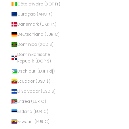
Côte d’Ivoire (XOF Fr)
Curaçao (ANG ƒ)
Dänemark (DKK kr.)
Deutschland (EUR €)
Dominica (XCD $)
Dominikanische
Republik (DOP $)
Dschibuti (DJF Fdj)
Ecuador (USD $)
El Salvador (USD $)
Eritrea (EUR €)
Estland (EUR €)
Eswatini (EUR €)