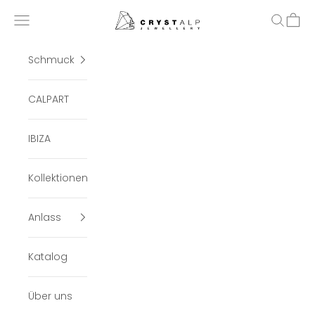
Zum Inhalt springen
crystalpjewelry
Menü
Suchen
Ware
Schmuck
CALPART
IBIZA
Kollektionen
Anlass
Katalog
Über uns