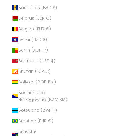
Barbados (BBD $)
Belarus (EUR €)
Belgien (EUR €)
Belize (BZD $)
Benin (XOF Fr)
Bermuda (USD $)
Bhutan (EUR €)
Bolivien (BOB Bs.)
Bosnien und
Herzegowina (BAM КМ)
Botsuana (BWP P)
Brasilien (EUR €)
Britische