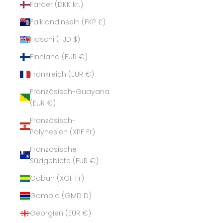
Färöer (DKK kr.)
Falklandinseln (FKP £)
Fidschi (FJD $)
Finnland (EUR €)
Frankreich (EUR €)
Französisch-Guayana
(EUR €)
Französisch-
Polynesien (XPF Fr)
Französische
Südgebiete (EUR €)
Gabun (XOF Fr)
Gambia (GMD D)
Georgien (EUR €)