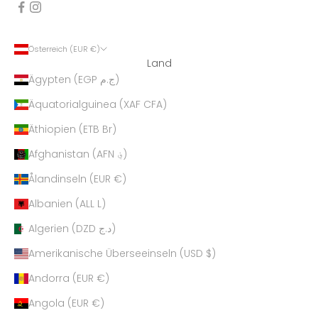
Österreich (EUR €)
Land
Ägypten (EGP ج.م)
Äquatorialguinea (XAF CFA)
Äthiopien (ETB Br)
Afghanistan (AFN ؋)
Ålandinseln (EUR €)
Albanien (ALL L)
Algerien (DZD د.ج)
Amerikanische Überseeinseln (USD $)
Andorra (EUR €)
Angola (EUR €)