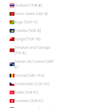
Thailand (THB ฿)
Timor-Leste (USD $)
Togo (XOF Fr)
Tokelau (NZD $)
Tonga (TOP T$)
Trinidad und Tobago
(TTD $)
Tristan da Cunha (GBP
£)
Tschad (XAF CFA)
Tschechien (CZK Kč)
Türkei (EUR €)
Tunesien (EUR €)