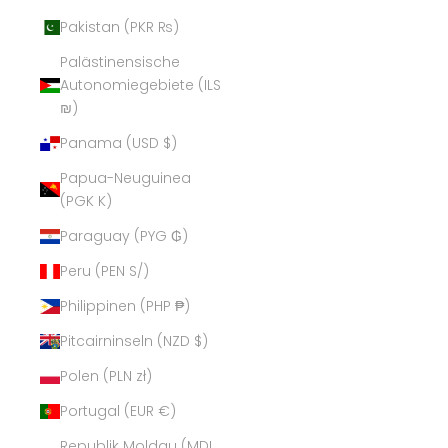
Pakistan (PKR ₨)
Palästinensische
Autonomiegebiete (ILS
₪)
Panama (USD $)
Papua-Neuguinea
(PGK K)
Paraguay (PYG ₲)
Peru (PEN S/)
Philippinen (PHP ₱)
Pitcairninseln (NZD $)
Polen (PLN zł)
Portugal (EUR €)
Republik Moldau (MDL