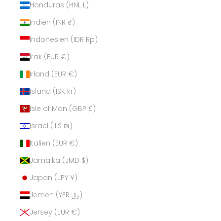
Honduras (HNL L)
Indien (INR ₹)
Indonesien (IDR Rp)
Irak (EUR €)
Irland (EUR €)
Island (ISK kr)
Isle of Man (GBP £)
Israel (ILS ₪)
Italien (EUR €)
Jamaika (JMD $)
Japan (JPY ¥)
Jemen (YER ﷼)
Jersey (EUR €)