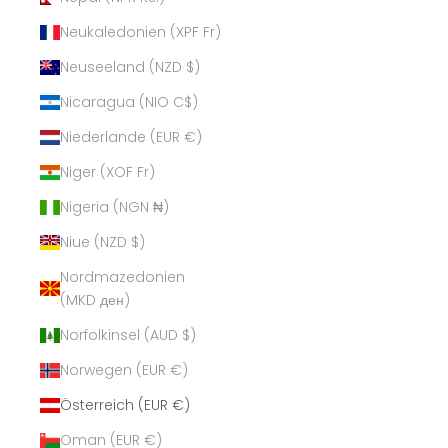
Neukaledonien (XPF Fr)
Neuseeland (NZD $)
Nicaragua (NIO C$)
Niederlande (EUR €)
Niger (XOF Fr)
Nigeria (NGN ₦)
Niue (NZD $)
Nordmazedonien
(MKD ден)
Norfolkinsel (AUD $)
Norwegen (EUR €)
Österreich (EUR €)
Oman (EUR €)