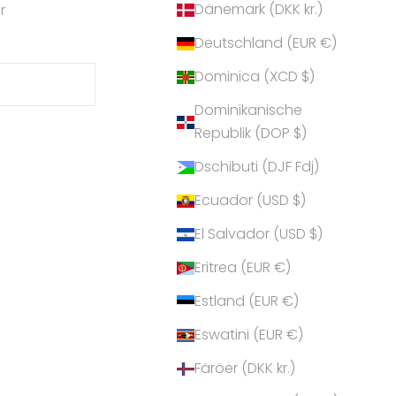
Dänemark (DKK kr.)
r
Deutschland (EUR €)
Dominica (XCD $)
Dominikanische
Republik (DOP $)
Dschibuti (DJF Fdj)
Ecuador (USD $)
El Salvador (USD $)
Eritrea (EUR €)
Estland (EUR €)
Eswatini (EUR €)
Färöer (DKK kr.)