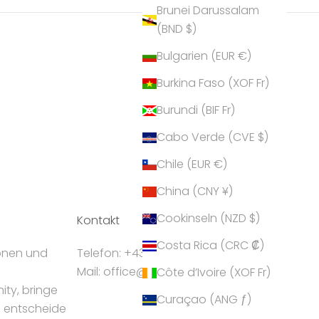
Brunei Darussalam
(BND $)
Bulgarien (EUR €)
Burkina Faso (XOF Fr)
Burundi (BIF Fr)
Cabo Verde (CVE $)
Chile (EUR €)
China (CNY ¥)
Cookinseln (NZD $)
Kontakt
Costa Rica (CRC ₡)
ionen und
Telefon: +43 5224 55550
Mail: office@crystalp.com
Côte d’Ivoire (XOF Fr)
ty, bringe
Curaçao (ANG ƒ)
d entscheide