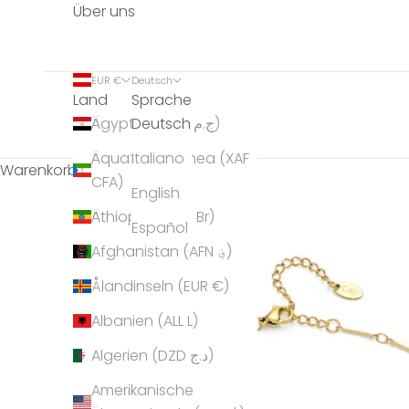
Über uns
EUR €
Deutsch
Land
Sprache
Deutsch
Ägypten (EGP ج.م)
Äquatorialguinea (XAF
Italiano
Warenkorb
CFA)
English
Äthiopien (ETB Br)
Español
Afghanistan (AFN ؋)
Ålandinseln (EUR €)
Albanien (ALL L)
Algerien (DZD د.ج)
Amerikanische