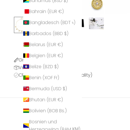
Bahamas (BSD $)
Bahrain (EUR €)
Bangladesch (BDT ৳)
Barbados (BBD $)
Belarus (EUR €)
Belgien (EUR €)
Größentabelle
Belize (BZD $)
Versandinformationen
CPQ (CRYSTALP Premium Quality)
Benin (XOF Fr)
Bermuda (USD $)
Bhutan (EUR €)
Bolivien (BOB Bs.)
Bosnien und
Herzegowina (BAM КМ)