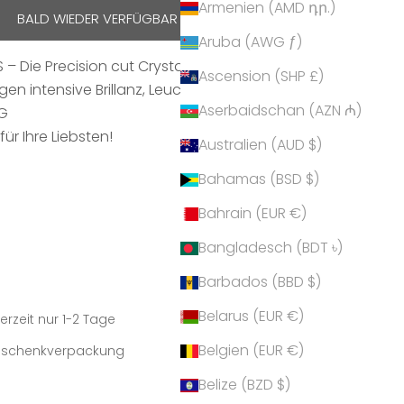
Armenien (AMD դր.)
BALD WIEDER VERFÜGBAR
Aruba (AWG ƒ)
– Die Precision cut Crystals optimieren die
Ascension (SHP £)
gen intensive Brillanz, Leuchtkraft und Funkeln.
Aserbaidschan (AZN ₼)
IG
ür Ihre Liebsten!
Australien (AUD $)
Bahamas (BSD $)
Bahrain (EUR €)
Bangladesch (BDT ৳)
Barbados (BBD $)
Belarus (EUR €)
erzeit nur 1-2 Tage
Belgien (EUR €)
Geschenkverpackung
Belize (BZD $)