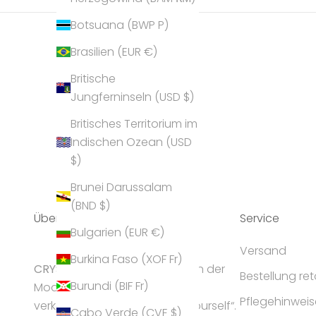
Botsuana (BWP P)
Brasilien (EUR €)
Britische
Jungferninseln (USD $)
Britisches Territorium im
Indischen Ozean (USD
$)
Brunei Darussalam
(BND $)
Über Uns
Service
Bulgarien (EUR €)
Versand
Burkina Faso (XOF Fr)
CRYST
ALP gilt als Geheimtipp in der
Bestellung re
Burundi (BIF Fr)
Modeschmuck-Branche und
Pflegehinweis
verkörpert die Idee „express yourself“.
Cabo Verde (CVE $)