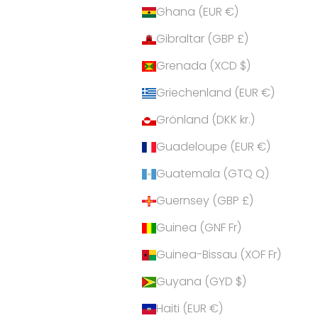
Ghana (EUR €)
Gibraltar (GBP £)
Grenada (XCD $)
Griechenland (EUR €)
Grönland (DKK kr.)
Guadeloupe (EUR €)
Guatemala (GTQ Q)
Guernsey (GBP £)
Guinea (GNF Fr)
Guinea-Bissau (XOF Fr)
Guyana (GYD $)
Haiti (EUR €)