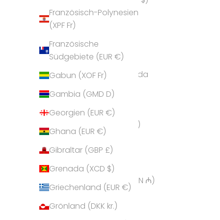
Französisch-Polynesien
Andorra (EUR €)
(XPF Fr)
Angola (EUR €)
Französische
Anguilla (XCD $)
Südgebiete (EUR €)
Antigua und Barbuda
Gabun (XOF Fr)
(XCD $)
Gambia (GMD D)
Argentinien (EUR €)
Georgien (EUR €)
Armenien (AMD դր.)
Ghana (EUR €)
Aruba (AWG ƒ)
Gibraltar (GBP £)
Ascension (SHP £)
Grenada (XCD $)
Aserbaidschan (AZN ₼)
Griechenland (EUR €)
Australien (AUD $)
Grönland (DKK kr.)
Bahamas (BSD $)