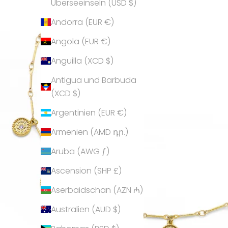
Überseeinseln (USD $)
Andorra (EUR €)
Angola (EUR €)
Anguilla (XCD $)
Antigua und Barbuda
(XCD $)
Argentinien (EUR €)
Armenien (AMD դր.)
Aruba (AWG ƒ)
Ascension (SHP £)
Aserbaidschan (AZN ₼)
Australien (AUD $)