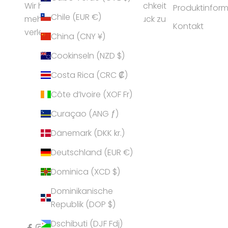
Wir helfen Frauen ihrer Persönlichkeit
Produktinfor
Chile (EUR €)
mehr Ausstrahlung und Ausdruck zu
Kontakt
verleihen.
China (CNY ¥)
Cookinseln (NZD $)
Costa Rica (CRC ₡)
Côte d’Ivoire (XOF Fr)
Curaçao (ANG ƒ)
Dänemark (DKK kr.)
Deutschland (EUR €)
Dominica (XCD $)
Dominikanische
Republik (DOP $)
Dschibuti (DJF Fdj)