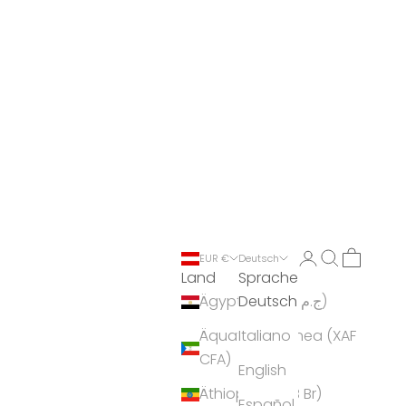
Anmelden
Suchen
Warenko
EUR €
Deutsch
Land
Sprache
Deutsch
Ägypten (EGP ج.م)
Äquatorialguinea (XAF
Italiano
CFA)
English
Äthiopien (ETB Br)
Español