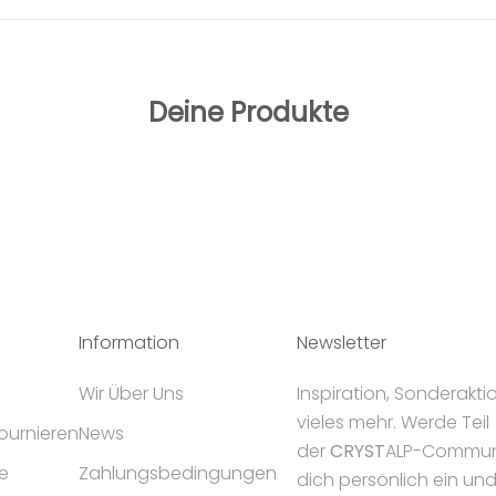
Deine Produkte
Information
Newsletter
Wir Über Uns
Inspiration, Sonderakt
vieles mehr. Werde Teil
tournieren
News
der
CRYST
ALP-Communi
e
Zahlungsbedingungen
dich persönlich ein un