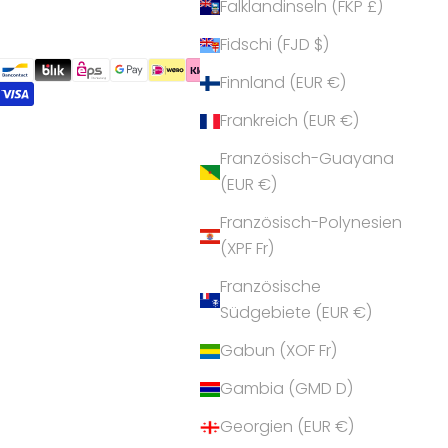
Falklandinseln (FKP £)
Fidschi (FJD $)
Finnland (EUR €)
Frankreich (EUR €)
Französisch-Guayana
(EUR €)
Französisch-Polynesien
(XPF Fr)
Französische
Südgebiete (EUR €)
Gabun (XOF Fr)
Gambia (GMD D)
Georgien (EUR €)