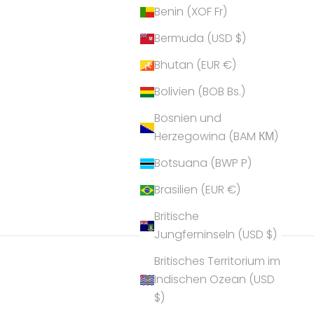
Benin (XOF Fr)
Bermuda (USD $)
Bhutan (EUR €)
Bolivien (BOB Bs.)
Bosnien und
Herzegowina (BAM КМ)
Botsuana (BWP P)
Brasilien (EUR €)
Britische
Jungferninseln (USD $)
Britisches Territorium im
Indischen Ozean (USD
$)