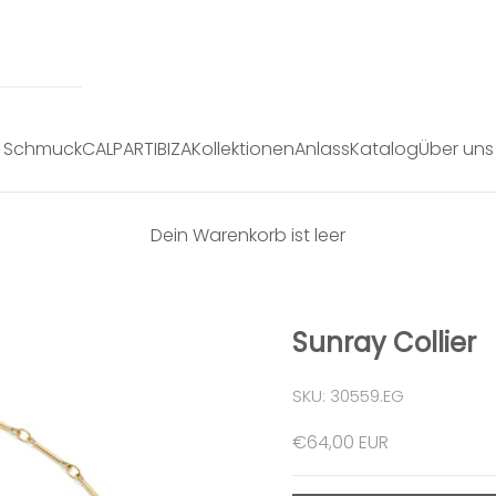
Schmuck
CALPART
IBIZA
Kollektionen
Anlass
Katalog
Über uns
Dein Warenkorb ist leer
Sunray Collier
SKU: 30559.EG
Angebot
€64,00 EUR