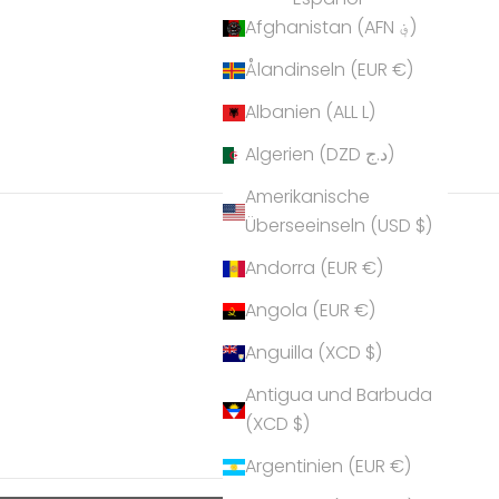
Afghanistan (AFN ؋)
Ålandinseln (EUR €)
Albanien (ALL L)
Algerien (DZD د.ج)
Amerikanische
Überseeinseln (USD $)
Andorra (EUR €)
Angola (EUR €)
Anguilla (XCD $)
Antigua und Barbuda
(XCD $)
Argentinien (EUR €)