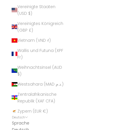
Vereinigte Staaten
(USD $)
Vereinigtes Königreich
(GBP £)
Vietnam (VND ₫)
Wallis und Futuna (XPF
Fr)
Weihnachtsinsel (AUD
$)
Westsahara (MAD د.م.)
Zentralafrikanische
Republik (XAF CFA)
Zypern (EUR €)
Deutsch
Sprache
Deutsch