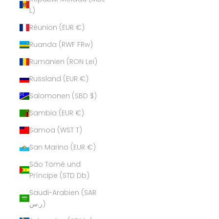
L)
Réunion (EUR €)
Ruanda (RWF FRw)
Rumänien (RON Lei)
Russland (EUR €)
Salomonen (SBD $)
Sambia (EUR €)
Samoa (WST T)
San Marino (EUR €)
São Tomé und
Príncipe (STD Db)
Saudi-Arabien (SAR
ر.س)