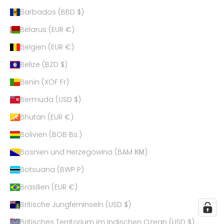
Barbados (BBD $)
Belarus (EUR €)
Belgien (EUR €)
Belize (BZD $)
Benin (XOF Fr)
Bermuda (USD $)
Bhutan (EUR €)
Bolivien (BOB Bs.)
Bosnien und Herzegowina (BAM КМ)
Botsuana (BWP P)
Brasilien (EUR €)
Britische Jungferninseln (USD $)
Britisches Territorium im Indischen Ozean (USD $)