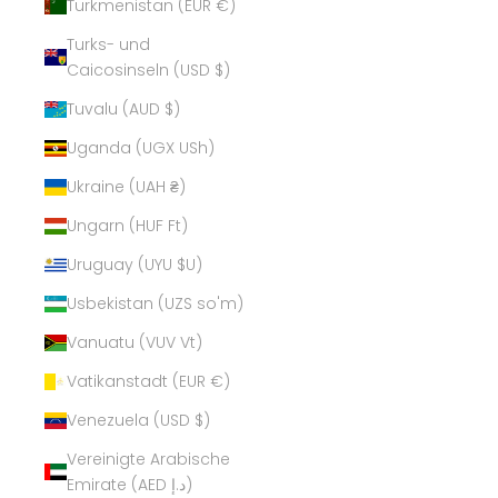
Turkmenistan (EUR €)
Turks- und
Caicosinseln (USD $)
Tuvalu (AUD $)
Uganda (UGX USh)
Ukraine (UAH ₴)
Ungarn (HUF Ft)
Uruguay (UYU $U)
Usbekistan (UZS so'm)
Vanuatu (VUV Vt)
Vatikanstadt (EUR €)
Venezuela (USD $)
Vereinigte Arabische
Emirate (AED د.إ)