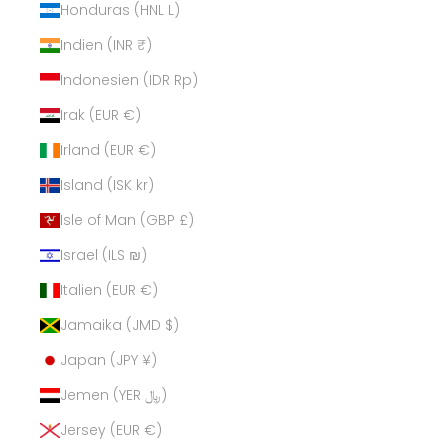
Honduras (HNL L)
Indien (INR ₹)
Indonesien (IDR Rp)
Irak (EUR €)
Irland (EUR €)
Island (ISK kr)
Isle of Man (GBP £)
Israel (ILS ₪)
Italien (EUR €)
Jamaika (JMD $)
Japan (JPY ¥)
Jemen (YER ﷼)
Jersey (EUR €)