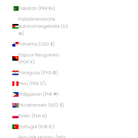
Pakistan (PKR ₨)
Palästinensische
Autonomiegebiete (ILS
₪)
Panama (USD $)
Papua-Neuguinea
(PGK K)
Paraguay (PYG ₲)
Peru (PEN S/)
Philippinen (PHP ₱)
Pitcairninseln (NZD $)
Polen (PLN zł)
Portugal (EUR €)
Republik Moldau (MDL