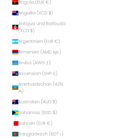
Angola (EUR €)
Anguilla (XCD $)
Antigua und Barbuda
(XCD $)
Argentinien (EUR €)
Armenien (AMD դր.)
Aruba (AWG ƒ)
Ascension (SHP £)
Aserbaidschan (AZN
₼)
Australien (AUD $)
Bahamas (BSD $)
Bahrain (EUR €)
Bangladesch (BDT ৳)