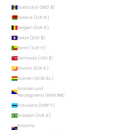
Barbados (BBD $)
Belarus (EUR €)
Belgien (EUR €)
Belize (BZD $)
Benin (XOF Fr)
Bermuda (USD $)
Bhutan (EUR €)
Bolivien (BOB Bs.)
Bosnien und
Herzegowina (BAM КМ)
Botsuana (BWP P)
Brasilien (EUR €)
Britische