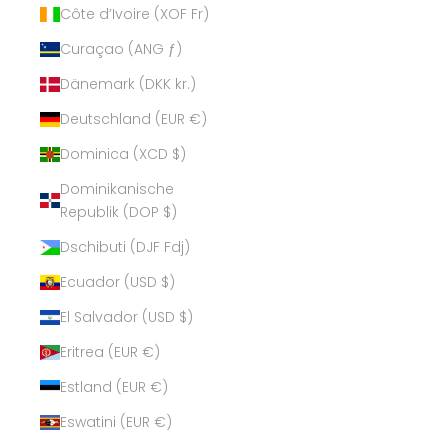
Côte d’Ivoire (XOF Fr)
Curaçao (ANG ƒ)
Dänemark (DKK kr.)
Deutschland (EUR €)
Dominica (XCD $)
Dominikanische
Republik (DOP $)
Dschibuti (DJF Fdj)
Ecuador (USD $)
El Salvador (USD $)
Eritrea (EUR €)
Estland (EUR €)
Eswatini (EUR €)