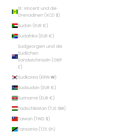
St. Vincent und die
Grenadinen (XCD $)
Sudan (EUR €)
Südafrika (EUR €)
Südgeorgien und die
Südlichen
Sandwichinseln (GBP
£)
Südkorea (KRW ₩)
Südsudan (EUR €)
Suriname (EUR €)
Tadschikistan (TJS ЅМ)
Taiwan (TWD $)
Tansania (TZS Sh)