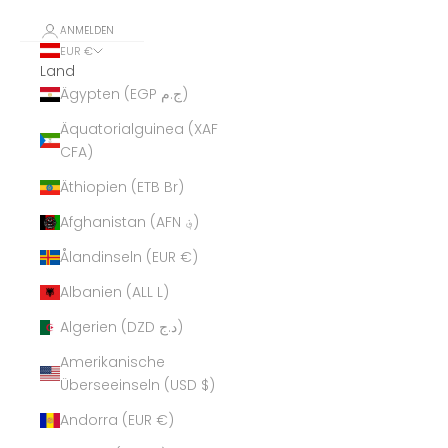
ANMELDEN
EUR €
Land
Ägypten (EGP ج.م)
Äquatorialguinea (XAF
CFA)
Äthiopien (ETB Br)
Afghanistan (AFN ؋)
Ålandinseln (EUR €)
Albanien (ALL L)
Algerien (DZD د.ج)
Amerikanische
Überseeinseln (USD $)
Andorra (EUR €)