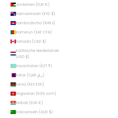
Jordanien (EUR €)
Kaimaninseln (KYD $)
Kambodscha (KHR ៛)
Kamerun (XAF CFA)
Kanada (CAD $)
Karibische Niederlande
(USD $)
Kasachstan (KZT ₸)
Katar (QAR ر.ق)
Kenia (KES KSh)
Kirgisistan (KGS som)
Kiribati (EUR €)
Kokosinseln (AUD $)