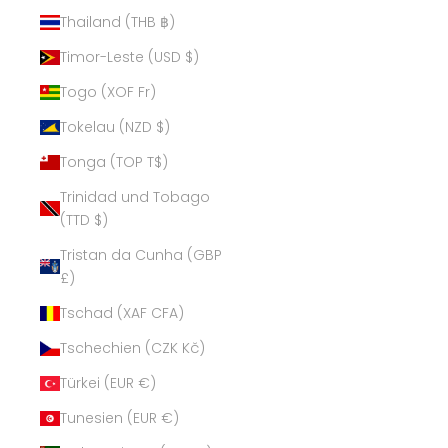
Thailand (THB ฿)
Timor-Leste (USD $)
Togo (XOF Fr)
Tokelau (NZD $)
Tonga (TOP T$)
Trinidad und Tobago
(TTD $)
Tristan da Cunha (GBP
£)
Tschad (XAF CFA)
Tschechien (CZK Kč)
Türkei (EUR €)
Tunesien (EUR €)