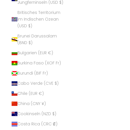
Jungferninseln (USD $)
Britisches Territorium
im Indischen Ozean
(USD $)
Brunei Darussalam
(BND $)
Bulgarien (EUR €)
Burkina Faso (XOF Fr)
Burundi (BIF Fr)
Cabo Verde (CVE $)
Chile (EUR €)
China (CNY ¥)
Cookinseln (NZD $)
Costa Rica (CRC ₡)