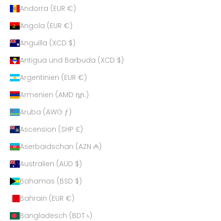
Andorra (EUR €)
Angola (EUR €)
Anguilla (XCD $)
Antigua und Barbuda (XCD $)
Argentinien (EUR €)
Armenien (AMD դր.)
Aruba (AWG ƒ)
Ascension (SHP £)
Aserbaidschan (AZN ₼)
Australien (AUD $)
Bahamas (BSD $)
Bahrain (EUR €)
Bangladesch (BDT ৳)