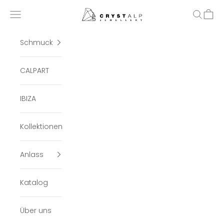
Zum Inhalt springen
crystalpjewelry
Menü
Suchen
Ware
Schmuck
CALPART
IBIZA
Kollektionen
Anlass
Katalog
Über uns