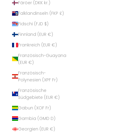
Färöer (DKK kr.)
Falklandinseln (FKP £)
Fidschi (FJD $)
Finnland (EUR €)
Frankreich (EUR €)
Französisch-Guayana
(EUR €)
Französisch-
Polynesien (XPF Fr)
Französische
Südgebiete (EUR €)
Gabun (XOF Fr)
Gambia (GMD D)
Georgien (EUR €)