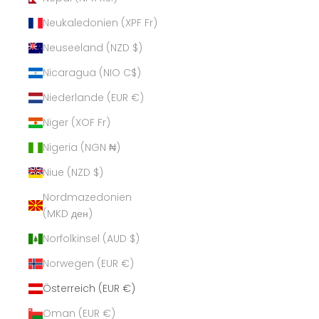
Neukaledonien (XPF Fr)
Neuseeland (NZD $)
Nicaragua (NIO C$)
Niederlande (EUR €)
Niger (XOF Fr)
Nigeria (NGN ₦)
Niue (NZD $)
Nordmazedonien
(MKD ден)
Norfolkinsel (AUD $)
Norwegen (EUR €)
Österreich (EUR €)
Oman (EUR €)