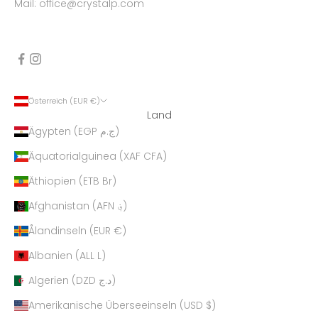
Mail: office@crystalp.com
Österreich (EUR €)
Land
Ägypten (EGP ج.م)
Äquatorialguinea (XAF CFA)
Äthiopien (ETB Br)
Afghanistan (AFN ؋)
Ålandinseln (EUR €)
Albanien (ALL L)
Algerien (DZD د.ج)
Amerikanische Überseeinseln (USD $)