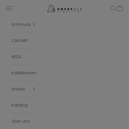
Zum Inhalt springen
crystalpjewelry
Menü
Suchen
Ware
Schmuck
CALPART
IBIZA
Kollektionen
Anlass
Katalog
Über uns