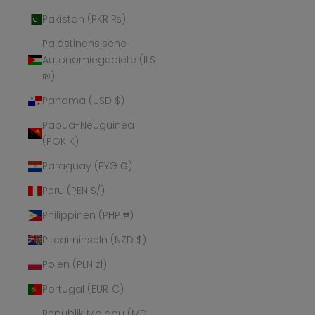
Pakistan (PKR ₨)
Palästinensische
Autonomiegebiete (ILS
₪)
Panama (USD $)
Papua-Neuguinea
(PGK K)
Paraguay (PYG ₲)
Peru (PEN S/)
Philippinen (PHP ₱)
Pitcairninseln (NZD $)
Polen (PLN zł)
Portugal (EUR €)
Republik Moldau (MDL