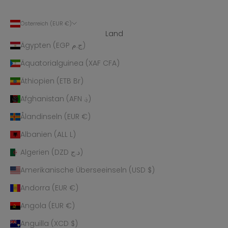
Österreich (EUR €)
Land
Ägypten (EGP ج.م)
Äquatorialguinea (XAF CFA)
Äthiopien (ETB Br)
Afghanistan (AFN ؋)
Ålandinseln (EUR €)
Albanien (ALL L)
Algerien (DZD د.ج)
Amerikanische Überseeinseln (USD $)
Andorra (EUR €)
Angola (EUR €)
Anguilla (XCD $)