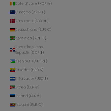
Côte d’Ivoire (XOF Fr)
Curaçao (ANG ƒ)
Dänemark (DKK kr.)
Deutschland (EUR €)
Dominica (XCD $)
Dominikanische
Republik (DOP $)
Dschibuti (DJF Fdj)
Ecuador (USD $)
El Salvador (USD $)
Eritrea (EUR €)
Estland (EUR €)
Eswatini (EUR €)