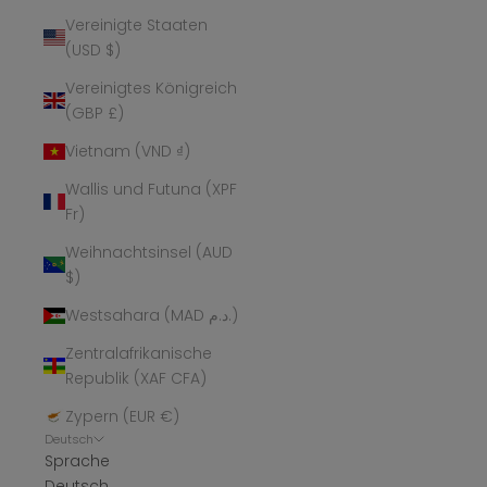
Vereinigte Staaten
(USD $)
Vereinigtes Königreich
(GBP £)
Vietnam (VND ₫)
Wallis und Futuna (XPF
Fr)
Weihnachtsinsel (AUD
$)
Westsahara (MAD د.م.)
Zentralafrikanische
Republik (XAF CFA)
Zypern (EUR €)
Deutsch
Sprache
Deutsch