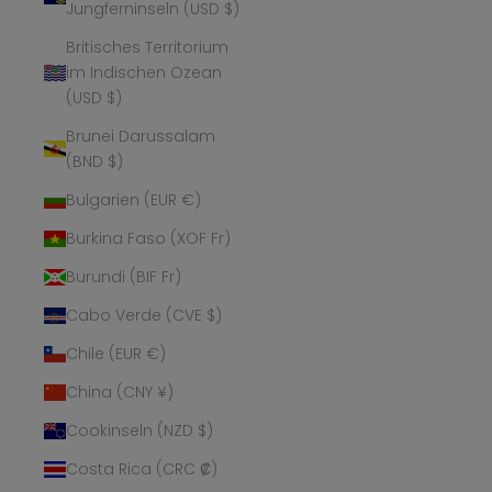
Jungferninseln (USD $)
Britisches Territorium
im Indischen Ozean
(USD $)
Brunei Darussalam
(BND $)
Bulgarien (EUR €)
Burkina Faso (XOF Fr)
Burundi (BIF Fr)
Cabo Verde (CVE $)
Chile (EUR €)
China (CNY ¥)
Cookinseln (NZD $)
Costa Rica (CRC ₡)