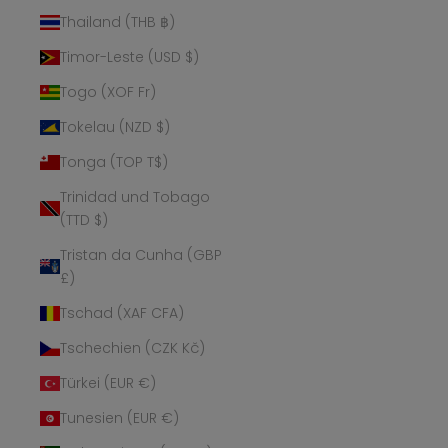
Thailand (THB ฿)
Timor-Leste (USD $)
Togo (XOF Fr)
Tokelau (NZD $)
Tonga (TOP T$)
Trinidad und Tobago
(TTD $)
Tristan da Cunha (GBP
£)
Tschad (XAF CFA)
Tschechien (CZK Kč)
Türkei (EUR €)
Tunesien (EUR €)