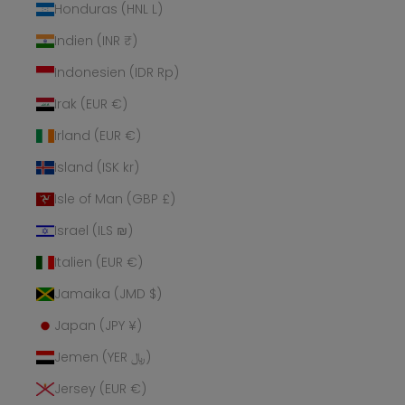
Honduras (HNL L)
Indien (INR ₹)
Indonesien (IDR Rp)
Irak (EUR €)
Irland (EUR €)
Island (ISK kr)
Isle of Man (GBP £)
Israel (ILS ₪)
Italien (EUR €)
Jamaika (JMD $)
Japan (JPY ¥)
Jemen (YER ﷼)
Jersey (EUR €)