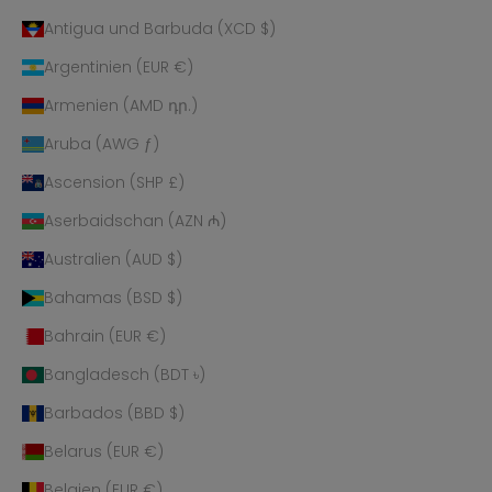
Antigua und Barbuda (XCD $)
Argentinien (EUR €)
Armenien (AMD դր.)
Aruba (AWG ƒ)
Ascension (SHP £)
Aserbaidschan (AZN ₼)
Australien (AUD $)
Bahamas (BSD $)
Bahrain (EUR €)
Bangladesch (BDT ৳)
Barbados (BBD $)
Belarus (EUR €)
Belgien (EUR €)