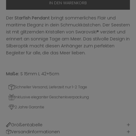
IN DEN WARENKORB
Der
Starfish Pendant
bringt sommerliches Flair und
maritime Eleganz in dein Schmuckkästchen. Der Seestern
ist mit glitzernden Kristallen von Swarovski® verziert und
erinnert an sonnige Tage am Meer. Das stilvolle Design in
Silberoptik macht diesen Anhänger zum perfekten
Begleiter für alle, die das Meer lieben.
Maße:
S
15mm L 42+5cm
Schneller Versand, Lieferzeit nur 1-2 Tage
Inklusive eleganter Geschenkverpackung
2 Jahre Garantie
Größentabelle
Versandinformationen