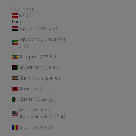
ANMELDEN
EUR €
Land
Ägypten (EGP ج.م)
Äquatorialguinea (XAF
CFA)
Äthiopien (ETB Br)
Afghanistan (AFN ؋)
Ålandinseln (EUR €)
Albanien (ALL L)
Algerien (DZD د.ج)
Amerikanische
Überseeinseln (USD $)
Andorra (EUR €)