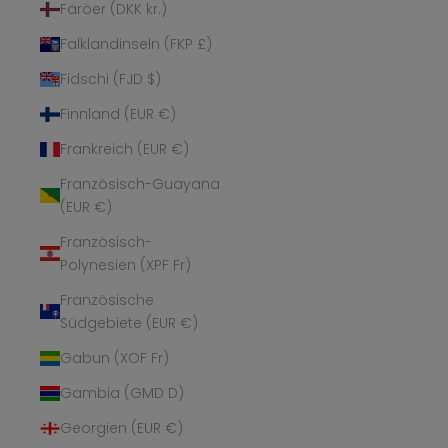
Färöer (DKK kr.)
Falklandinseln (FKP £)
Fidschi (FJD $)
Finnland (EUR €)
Frankreich (EUR €)
Französisch-Guayana
(EUR €)
Französisch-
Polynesien (XPF Fr)
Französische
Südgebiete (EUR €)
Gabun (XOF Fr)
Gambia (GMD D)
Georgien (EUR €)