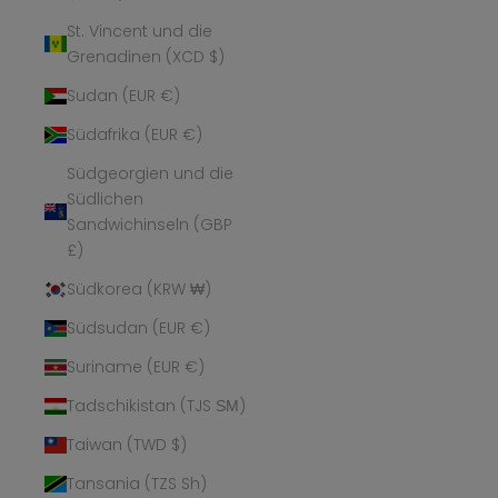
St. Vincent und die
Grenadinen (XCD $)
Sudan (EUR €)
Südafrika (EUR €)
Südgeorgien und die
Südlichen
Sandwichinseln (GBP
£)
Südkorea (KRW ₩)
Südsudan (EUR €)
Suriname (EUR €)
Tadschikistan (TJS ЅМ)
Taiwan (TWD $)
Tansania (TZS Sh)