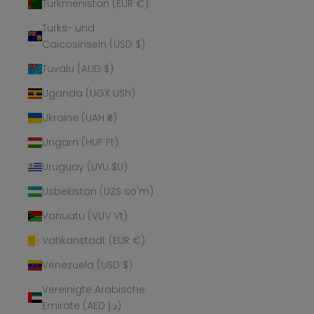
Turkmenistan (EUR €)
Turks- und
Caicosinseln (USD $)
Tuvalu (AUD $)
Uganda (UGX USh)
Ukraine (UAH ₴)
Ungarn (HUF Ft)
Uruguay (UYU $U)
Usbekistan (UZS so'm)
Vanuatu (VUV Vt)
Vatikanstadt (EUR €)
Venezuela (USD $)
Vereinigte Arabische
Emirate (AED د.إ)