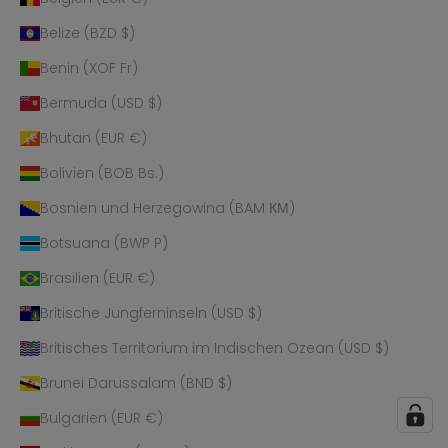
Belize (BZD $)
Benin (XOF Fr)
Bermuda (USD $)
Bhutan (EUR €)
Bolivien (BOB Bs.)
Bosnien und Herzegowina (BAM КМ)
Botsuana (BWP P)
Brasilien (EUR €)
Britische Jungferninseln (USD $)
Britisches Territorium im Indischen Ozean (USD $)
Brunei Darussalam (BND $)
Bulgarien (EUR €)