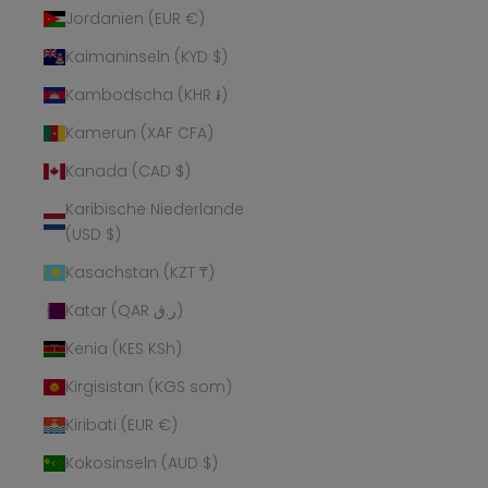
Jordanien (EUR €)
Kaimaninseln (KYD $)
Kambodscha (KHR ៛)
Kamerun (XAF CFA)
Kanada (CAD $)
Karibische Niederlande
(USD $)
Kasachstan (KZT ₸)
Katar (QAR ر.ق)
Kenia (KES KSh)
Kirgisistan (KGS som)
Kiribati (EUR €)
Kokosinseln (AUD $)