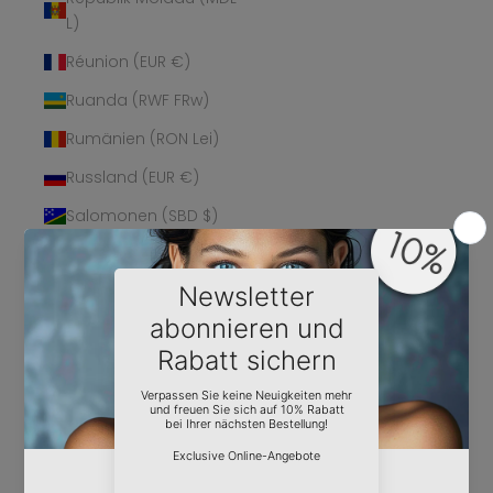
L)
Réunion (EUR €)
Ruanda (RWF FRw)
Rumänien (RON Lei)
Russland (EUR €)
Salomonen (SBD $)
Sambia (EUR €)
Samoa (WST T)
San Marino (EUR €)
São Tomé und
Príncipe (STD Db)
Saudi-Arabien (SAR
ر.س)