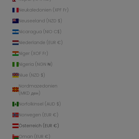
Neukaledonien (XPF Fr)
Neuseeland (NZD $)
Nicaragua (NIO C$)
Niederlande (EUR €)
Niger (XOF Fr)
Nigeria (NGN ₦)
Niue (NZD $)
Nordmazedonien
(MKD ден)
Norfolkinsel (AUD $)
Norwegen (EUR €)
Österreich (EUR €)
Oman (EUR €)