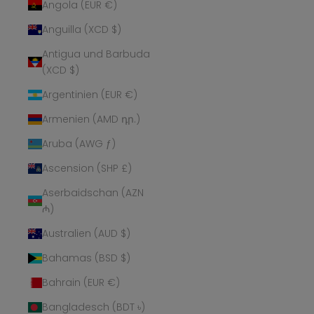
Angola (EUR €)
Anguilla (XCD $)
Antigua und Barbuda
(XCD $)
Argentinien (EUR €)
Armenien (AMD դր.)
Aruba (AWG ƒ)
Ascension (SHP £)
Aserbaidschan (AZN
₼)
Australien (AUD $)
Bahamas (BSD $)
Bahrain (EUR €)
Bangladesch (BDT ৳)