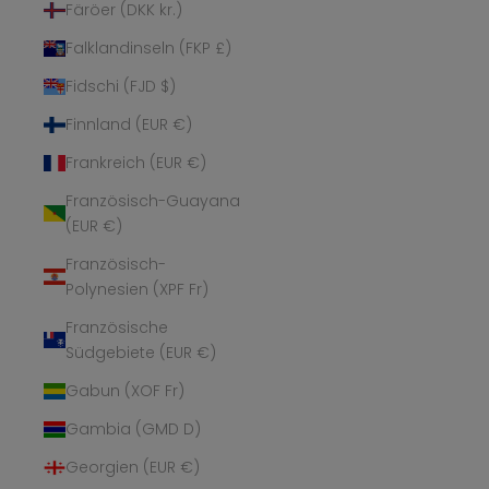
Färöer (DKK kr.)
Falklandinseln (FKP £)
Fidschi (FJD $)
Finnland (EUR €)
Frankreich (EUR €)
Französisch-Guayana
(EUR €)
Französisch-
Polynesien (XPF Fr)
Französische
Südgebiete (EUR €)
Gabun (XOF Fr)
Gambia (GMD D)
Georgien (EUR €)