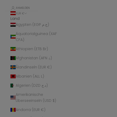
ANMELDEN
EUR €
Land
Ägypten (EGP ج.م)
Äquatorialguinea (XAF
CFA)
Äthiopien (ETB Br)
Afghanistan (AFN ؋)
Ålandinseln (EUR €)
Albanien (ALL L)
Algerien (DZD د.ج)
Amerikanische
Überseeinseln (USD $)
Andorra (EUR €)