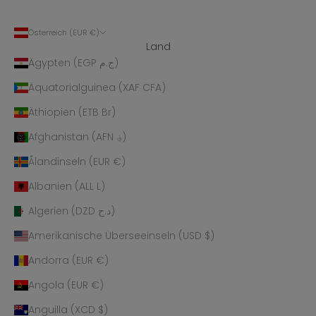
Österreich (EUR €)
Land
Ägypten (EGP ج.م)
Äquatorialguinea (XAF CFA)
Äthiopien (ETB Br)
Afghanistan (AFN ؋)
Ålandinseln (EUR €)
Albanien (ALL L)
Algerien (DZD د.ج)
Amerikanische Überseeinseln (USD $)
Andorra (EUR €)
Angola (EUR €)
Anguilla (XCD $)