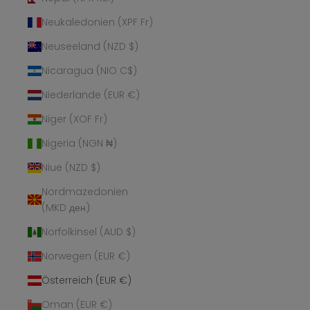
Neukaledonien (XPF Fr)
Neuseeland (NZD $)
Nicaragua (NIO C$)
Niederlande (EUR €)
Niger (XOF Fr)
Nigeria (NGN ₦)
Niue (NZD $)
Nordmazedonien
(MKD ден)
Norfolkinsel (AUD $)
Norwegen (EUR €)
Österreich (EUR €)
Oman (EUR €)