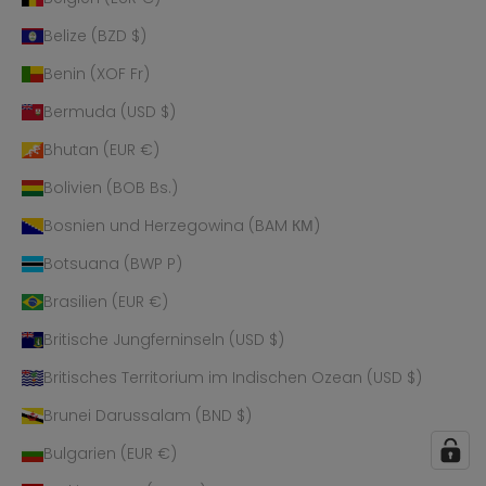
Belize (BZD $)
Benin (XOF Fr)
Bermuda (USD $)
Bhutan (EUR €)
Bolivien (BOB Bs.)
Bosnien und Herzegowina (BAM КМ)
Botsuana (BWP P)
Brasilien (EUR €)
Britische Jungferninseln (USD $)
Britisches Territorium im Indischen Ozean (USD $)
Brunei Darussalam (BND $)
Bulgarien (EUR €)