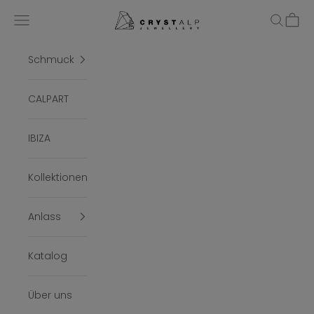
Zum Inhalt springen
crystalpjewelry
Menü
Suchen
Ware
Schmuck
CALPART
IBIZA
Kollektionen
Anlass
Katalog
Über uns