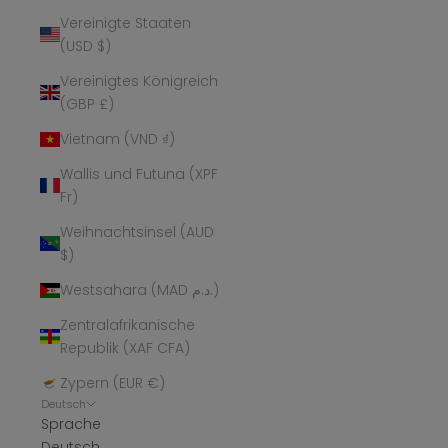
Vereinigte Staaten
(USD $)
Vereinigtes Königreich
(GBP £)
Vietnam (VND ₫)
Wallis und Futuna (XPF
Fr)
Weihnachtsinsel (AUD
$)
Westsahara (MAD د.م.)
Zentralafrikanische
Republik (XAF CFA)
Zypern (EUR €)
Deutsch
Sprache
Deutsch