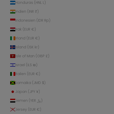
Honduras (HNL L)
Indien (INR ₹)
Indonesien (IDR Rp)
Irak (EUR €)
Irland (EUR €)
Island (ISK kr)
Isle of Man (GBP £)
Israel (ILS ₪)
Italien (EUR €)
Jamaika (JMD $)
Japan (JPY ¥)
Jemen (YER ﷼)
Jersey (EUR €)