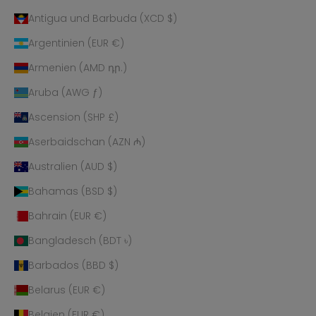
Antigua und Barbuda (XCD $)
Argentinien (EUR €)
Armenien (AMD դր.)
Aruba (AWG ƒ)
Ascension (SHP £)
Aserbaidschan (AZN ₼)
Australien (AUD $)
Bahamas (BSD $)
Bahrain (EUR €)
Bangladesch (BDT ৳)
Barbados (BBD $)
Belarus (EUR €)
Belgien (EUR €)