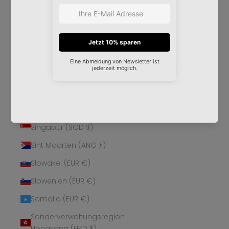
Schweden (SEK kr)
Schweiz (CHF CHF)
Senegal (XOF Fr)
Serbien (RSD РСД)
Seychellen (EUR €)
Sierra Leone (SLL Le)
Simbabwe (USD $)
Singapur (SGD $)
Sint Maarten (ANG ƒ)
Slowakei (EUR €)
Slowenien (EUR €)
Somalia (EUR €)
Sonderverwaltungsregion
Hongkong (HKD $)