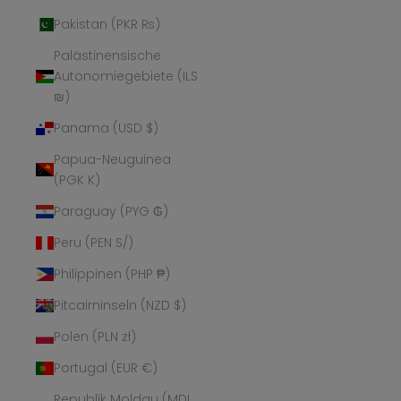
Pakistan (PKR ₨)
Palästinensische
Autonomiegebiete (ILS
₪)
Panama (USD $)
Papua-Neuguinea
(PGK K)
Paraguay (PYG ₲)
Peru (PEN S/)
Philippinen (PHP ₱)
Pitcairninseln (NZD $)
Polen (PLN zł)
Portugal (EUR €)
Republik Moldau (MDL