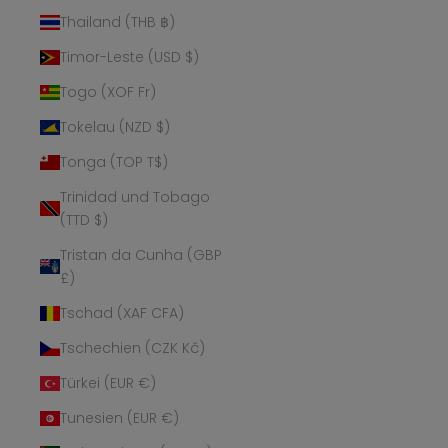
Thailand (THB ฿)
Timor-Leste (USD $)
Togo (XOF Fr)
Tokelau (NZD $)
Tonga (TOP T$)
Trinidad und Tobago
(TTD $)
Tristan da Cunha (GBP
£)
Tschad (XAF CFA)
Tschechien (CZK Kč)
Türkei (EUR €)
Tunesien (EUR €)