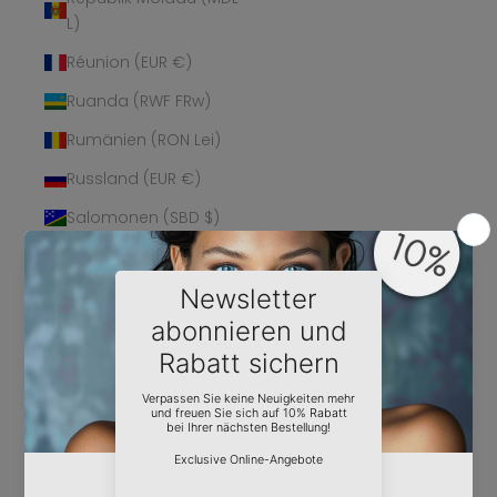
L)
Réunion (EUR €)
Ruanda (RWF FRw)
Rumänien (RON Lei)
Russland (EUR €)
Salomonen (SBD $)
Sambia (EUR €)
Samoa (WST T)
San Marino (EUR €)
São Tomé und
Príncipe (STD Db)
Saudi-Arabien (SAR
ر.س)