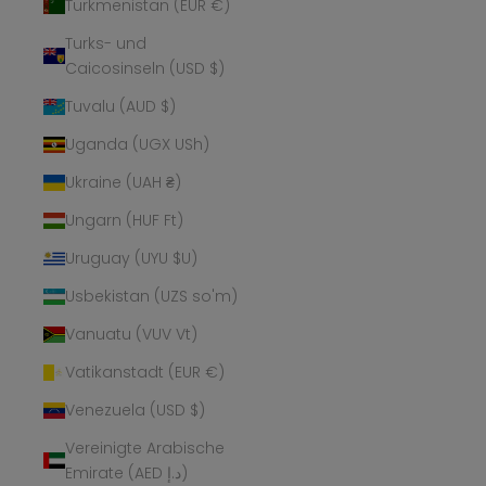
Turkmenistan (EUR €)
Turks- und
Caicosinseln (USD $)
Tuvalu (AUD $)
Uganda (UGX USh)
Ukraine (UAH ₴)
Ungarn (HUF Ft)
Uruguay (UYU $U)
Usbekistan (UZS so'm)
Vanuatu (VUV Vt)
Vatikanstadt (EUR €)
Venezuela (USD $)
Vereinigte Arabische
Emirate (AED د.إ)