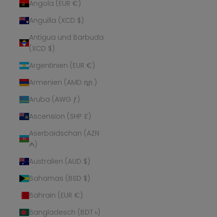
Angola (EUR €)
Anguilla (XCD $)
Antigua und Barbuda
(XCD $)
Argentinien (EUR €)
Armenien (AMD դր.)
Aruba (AWG ƒ)
Ascension (SHP £)
Aserbaidschan (AZN
₼)
Australien (AUD $)
Bahamas (BSD $)
Bahrain (EUR €)
Bangladesch (BDT ৳)