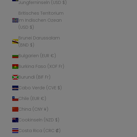
Jungferninseln (USD $)
Britisches Territorium
im Indischen Ozean
(USD $)
Brunei Darussalam
(BND $)
Bulgarien (EUR €)
Burkina Faso (XOF Fr)
Burundi (BIF Fr)
Cabo Verde (CVE $)
Chile (EUR €)
China (CNY ¥)
Cookinseln (NZD $)
Costa Rica (CRC ₡)