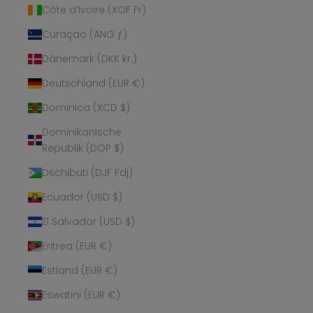
Côte d’Ivoire (XOF Fr)
Curaçao (ANG ƒ)
Dänemark (DKK kr.)
Deutschland (EUR €)
Dominica (XCD $)
Dominikanische
Republik (DOP $)
Dschibuti (DJF Fdj)
Ecuador (USD $)
El Salvador (USD $)
Eritrea (EUR €)
Estland (EUR €)
Eswatini (EUR €)