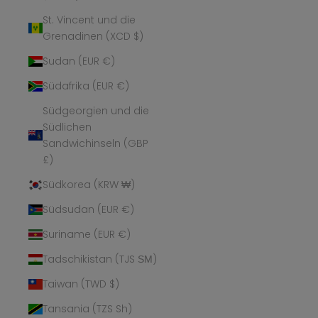
St. Vincent und die
Grenadinen (XCD $)
Sudan (EUR €)
Südafrika (EUR €)
Südgeorgien und die
Südlichen
Sandwichinseln (GBP
£)
Südkorea (KRW ₩)
Südsudan (EUR €)
Suriname (EUR €)
Tadschikistan (TJS ЅМ)
Taiwan (TWD $)
Tansania (TZS Sh)