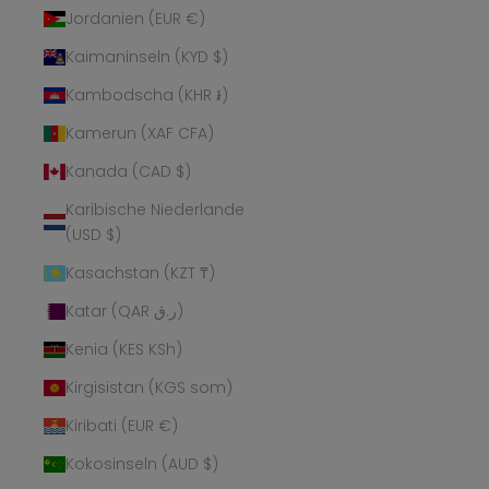
Jordanien (EUR €)
Kaimaninseln (KYD $)
Kambodscha (KHR ៛)
Kamerun (XAF CFA)
Kanada (CAD $)
Karibische Niederlande
(USD $)
Kasachstan (KZT ₸)
Katar (QAR ر.ق)
Kenia (KES KSh)
Kirgisistan (KGS som)
Kiribati (EUR €)
Kokosinseln (AUD $)