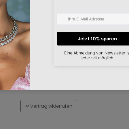
über neue Designs ode
mationen
AGB
Farberweiterungen.
Datenschutzerklärung
Impressum
Cookie-Richtlinien
B2B Shop
ABONNIEREN
B2B Download (DE)
B2B Download (EN)
Bildmaterial
Widerrufsbelehrung
↩ Vertrag widerrufen