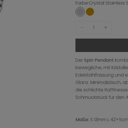
Farbe:
Crystal Stainless 
Crystal Stainless Stee
Crystal Gold Pla
Anzahl verringern
Anzahl erhö
Der
Spin Pendant
kombin
bewegliche, mit Kristall
Edelstahlfassung und e
Glanz. Minimalistisch, ab
die schlichte Raffinesse
Schmuckstück für den 
Maße:
S 13mm L 42+5c