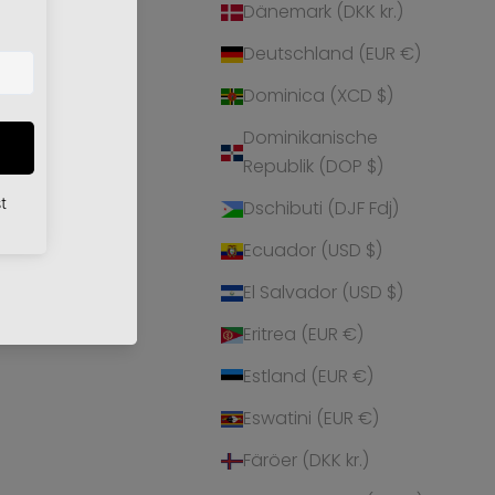
Dänemark (DKK kr.)
r
Deutschland (EUR €)
Dominica (XCD $)
Dominikanische
Republik (DOP $)
Dschibuti (DJF Fdj)
Ecuador (USD $)
El Salvador (USD $)
Eritrea (EUR €)
Estland (EUR €)
Eswatini (EUR €)
Färöer (DKK kr.)