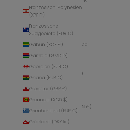
Französisch-Polynesien
Andorra (EUR €)
(XPF Fr)
Angola (EUR €)
Französische
Anguilla (XCD $)
Südgebiete (EUR €)
Antigua und Barbuda
Gabun (XOF Fr)
(XCD $)
Gambia (GMD D)
Argentinien (EUR €)
Georgien (EUR €)
Armenien (AMD դր.)
Ghana (EUR €)
Aruba (AWG ƒ)
Gibraltar (GBP £)
Ascension (SHP £)
Grenada (XCD $)
Aserbaidschan (AZN ₼)
Griechenland (EUR €)
Australien (AUD $)
Grönland (DKK kr.)
Bahamas (BSD $)