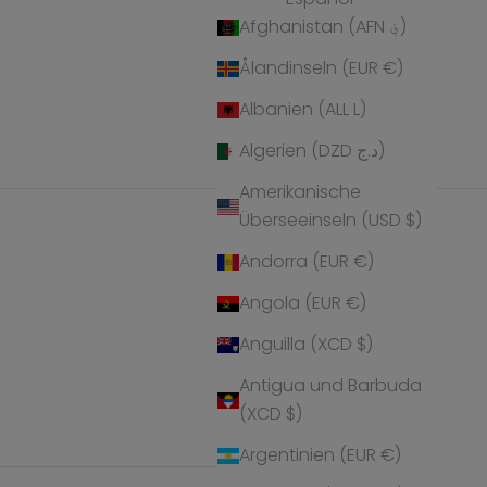
Afghanistan (AFN ؋)
Ålandinseln (EUR €)
Albanien (ALL L)
Algerien (DZD د.ج)
Amerikanische
Überseeinseln (USD $)
Andorra (EUR €)
Angola (EUR €)
Anguilla (XCD $)
Antigua und Barbuda
(XCD $)
Argentinien (EUR €)