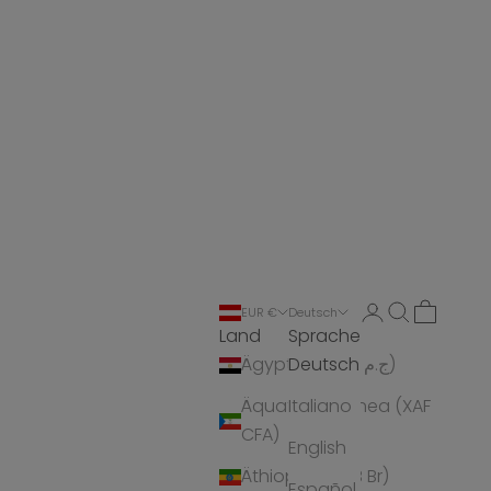
Anmelden
Suchen
Warenko
EUR €
Deutsch
Land
Sprache
Deutsch
Ägypten (EGP ج.م)
Äquatorialguinea (XAF
Italiano
CFA)
English
Äthiopien (ETB Br)
Español