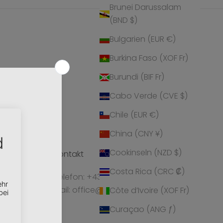
Brunei Darussalam
(BND $)
Bulgarien (EUR €)
Burkina Faso (XOF Fr)
Burundi (BIF Fr)
Cabo Verde (CVE $)
Chile (EUR €)
China (CNY ¥)
Cookinseln (NZD $)
Kontakt
Costa Rica (CRC ₡)
ionen und
Telefon: +43 5224 55550
Mail: office@crystalp.com
Côte d’Ivoire (XOF Fr)
ty, bringe
Curaçao (ANG ƒ)
d entscheide