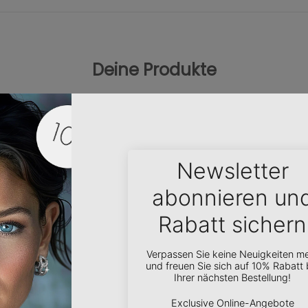
Deine Produkte
Information
Newsletter
Wir Über Uns
Inspiration, Sonderakt
vieles mehr. Werde Teil
tournieren
News
der
CRYST
ALP-Communi
e
Zahlungsbedingungen
dich persönlich ein un