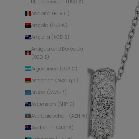
Überseeinseln (USD $)
Andorra (EUR €)
Angola (EUR €)
Anguilla (XCD $)
Antigua und Barbuda
(XCD $)
Argentinien (EUR €)
Armenien (AMD դր.)
Aruba (AWG ƒ)
Ascension (SHP £)
Aserbaidschan (AZN ₼)
Australien (AUD $)