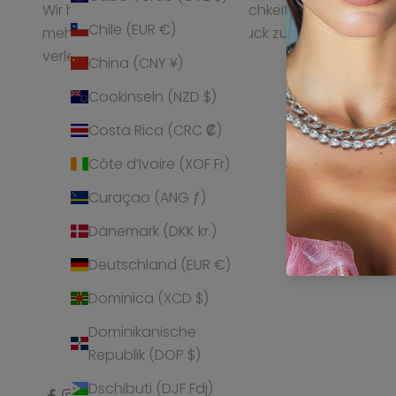
Wir helfen Frauen ihrer Persönlichkeit
Produktinfor
Chile (EUR €)
mehr Ausstrahlung und Ausdruck zu
Kontakt
verleihen.
China (CNY ¥)
Cookinseln (NZD $)
Costa Rica (CRC ₡)
Côte d’Ivoire (XOF Fr)
Curaçao (ANG ƒ)
Dänemark (DKK kr.)
Deutschland (EUR €)
Dominica (XCD $)
Dominikanische
Republik (DOP $)
Dschibuti (DJF Fdj)