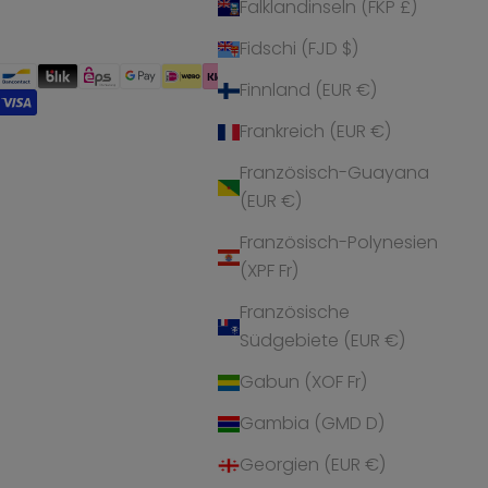
Falklandinseln (FKP £)
Fidschi (FJD $)
Finnland (EUR €)
Frankreich (EUR €)
Französisch-Guayana
(EUR €)
Französisch-Polynesien
(XPF Fr)
Französische
Südgebiete (EUR €)
Gabun (XOF Fr)
Gambia (GMD D)
Georgien (EUR €)