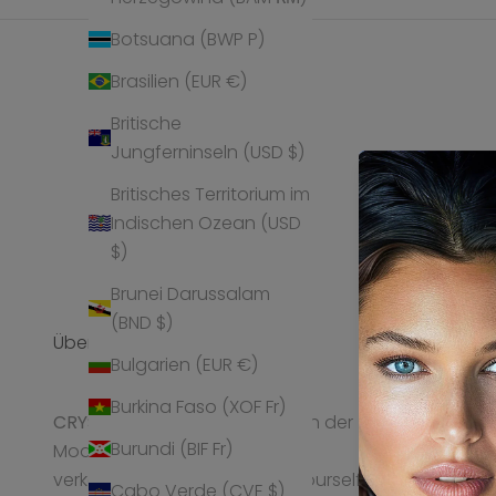
Botsuana (BWP P)
Brasilien (EUR €)
Britische
Jungferninseln (USD $)
Britisches Territorium im
Indischen Ozean (USD
$)
Brunei Darussalam
(BND $)
Über Uns
Service
Bulgarien (EUR €)
Versand
Burkina Faso (XOF Fr)
CRYST
ALP gilt als Geheimtipp in der
Bestellung re
Burundi (BIF Fr)
Modeschmuck-Branche und
Pflegehinweis
verkörpert die Idee „express yourself“.
Cabo Verde (CVE $)