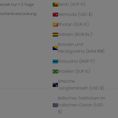
Benin (XOF Fr)
erzeit nur 1-2 Tage
Geschenkverpackung
Bermuda (USD $)
Bhutan (EUR €)
Bolivien (BOB Bs.)
Bosnien und
Herzegowina (BAM КМ)
Botsuana (BWP P)
Brasilien (EUR €)
Britische
Jungferninseln (USD $)
Britisches Territorium im
Indischen Ozean (USD
$)