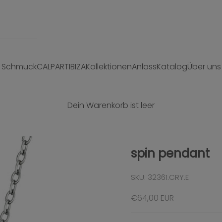
Schmuck
CALPART
IBIZA
Kollektionen
Anlass
Katalog
Über uns
Dein Warenkorb ist leer
spin pendant
SKU: 32361.CRY.E
Angebot
€64,00 EUR