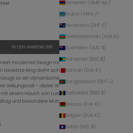
Armenien (AMD դր.)
Steel
Aruba (AWG ƒ)
l
ted
Ascension (SHP £)
hen
Aserbaidschan (AZN ₼)
IN DEN WARENKORB
Australien (AUD $)
Bahamas (BSD $)
iert modernes Design mit funkelnder Eleganz. Der
en besetzte Ring dreht sich sanft um eine schlichte
Bahrain (EUR €)
rzeugt so ein dynamisches Spiel aus Licht und
Bangladesch (BDT ৳)
er wirkungsvoll – dieser Anhänger ist perfekt für alle,
Barbados (BBD $)
 mit einem Hauch von Luxus lieben. Ein vielseitiges
Alltag und besondere Momente.
Belarus (EUR €)
Belgien (EUR €)
m
Belize (BZD $)