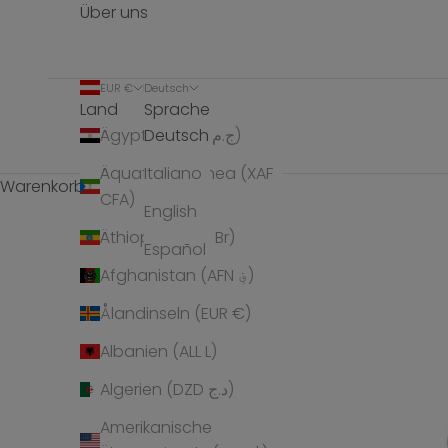
Über uns
EUR €
Deutsch
Land
Sprache
Deutsch
Ägypten (EGP ج.م)
Äquatorialguinea (XAF
Italiano
Warenkorb
CFA)
English
Äthiopien (ETB Br)
Español
Afghanistan (AFN ؋)
Ålandinseln (EUR €)
Albanien (ALL L)
Algerien (DZD د.ج)
Amerikanische