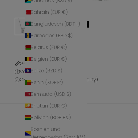
Bahamas (BSD $)
Bahrain (EUR €)
Bangladesch (BDT ৳)
Barbados (BBD $)
Belarus (EUR €)
Belgien (EUR €)
Größentabelle
Belize (BZD $)
Versandinformationen
CPQ (CRYSTALP Premium Quality)
Benin (XOF Fr)
Bermuda (USD $)
Bhutan (EUR €)
Bolivien (BOB Bs.)
Bosnien und
Herzegowina (BAM КМ)