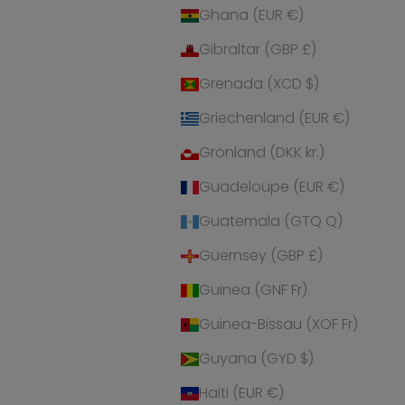
Ghana (EUR €)
Gibraltar (GBP £)
Grenada (XCD $)
Griechenland (EUR €)
Grönland (DKK kr.)
Guadeloupe (EUR €)
Guatemala (GTQ Q)
Guernsey (GBP £)
Guinea (GNF Fr)
Guinea-Bissau (XOF Fr)
Guyana (GYD $)
Haiti (EUR €)