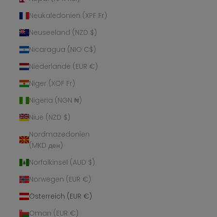
Neukaledonien (XPF Fr)
Neuseeland (NZD $)
Nicaragua (NIO C$)
Niederlande (EUR €)
Niger (XOF Fr)
Nigeria (NGN ₦)
Niue (NZD $)
Nordmazedonien
(MKD ден)
Norfolkinsel (AUD $)
Norwegen (EUR €)
Österreich (EUR €)
Oman (EUR €)