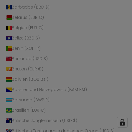
Barbados (BBD $)
Belarus (EUR €)
Belgien (EUR €)
Belize (BZD $)
Benin (XOF Fr)
Bermuda (USD $)
Bhutan (EUR €)
Bolivien (BOB Bs.)
Bosnien und Herzegowina (BAM КМ)
Botsuana (BWP P)
Brasilien (EUR €)
Britische Jungferninseln (USD $)
Britisches Territorium im Indischen Ozean (USD $)