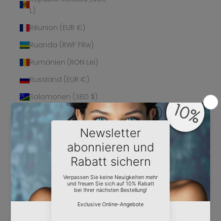
L)
Réunion (EUR €)
Ruanda (RWF FRw)
Rumänien (RON Lei)
Russland (EUR €)
Salomonen (SBD $)
Sambia (EUR €)
Samoa (WST T)
San Marino (EUR €)
São Tomé und
Príncipe (STD Db)
Saudi-Arabien (SAR
ر.س)