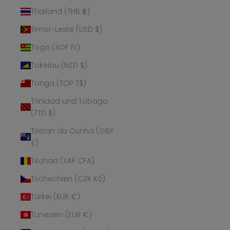
Thailand (THB ฿)
Timor-Leste (USD $)
Togo (XOF Fr)
Tokelau (NZD $)
Tonga (TOP T$)
Trinidad und Tobago
(TTD $)
Tristan da Cunha (GBP
£)
Tschad (XAF CFA)
Tschechien (CZK Kč)
Türkei (EUR €)
Tunesien (EUR €)