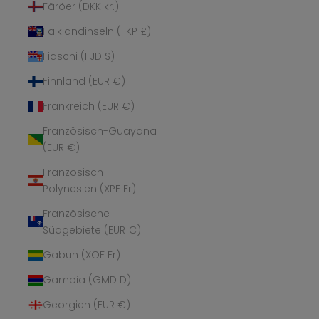
Färöer (DKK kr.)
Falklandinseln (FKP £)
Fidschi (FJD $)
Finnland (EUR €)
Frankreich (EUR €)
Französisch-Guayana
(EUR €)
Französisch-
Polynesien (XPF Fr)
Französische
Südgebiete (EUR €)
Gabun (XOF Fr)
Gambia (GMD D)
Georgien (EUR €)