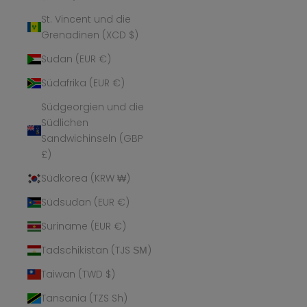
St. Vincent und die
Grenadinen (XCD $)
Sudan (EUR €)
Südafrika (EUR €)
Südgeorgien und die
Südlichen
Sandwichinseln (GBP
£)
Südkorea (KRW ₩)
Südsudan (EUR €)
Suriname (EUR €)
Tadschikistan (TJS ЅМ)
Taiwan (TWD $)
Tansania (TZS Sh)