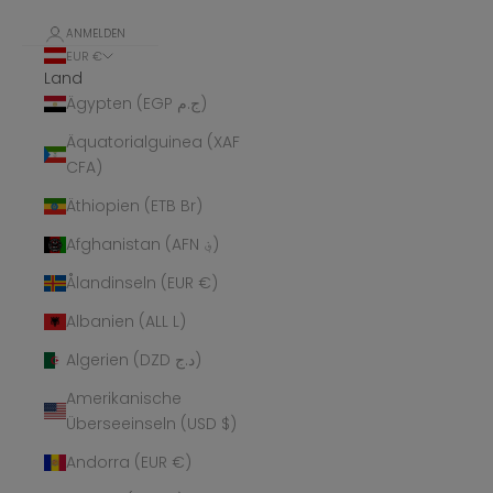
ANMELDEN
EUR €
Land
Ägypten (EGP ج.م)
Äquatorialguinea (XAF
CFA)
Äthiopien (ETB Br)
Afghanistan (AFN ؋)
Ålandinseln (EUR €)
Albanien (ALL L)
Algerien (DZD د.ج)
Amerikanische
Überseeinseln (USD $)
Andorra (EUR €)