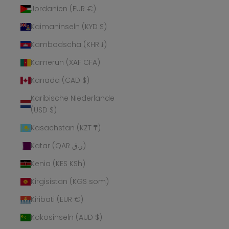
Jordanien (EUR €)
Kaimaninseln (KYD $)
Kambodscha (KHR ៛)
Kamerun (XAF CFA)
Kanada (CAD $)
Karibische Niederlande
(USD $)
Kasachstan (KZT ₸)
Katar (QAR ر.ق)
Kenia (KES KSh)
Kirgisistan (KGS som)
Kiribati (EUR €)
Kokosinseln (AUD $)