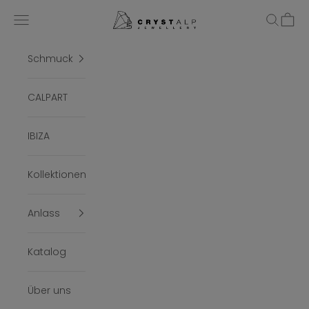
Zum Inhalt springen
crystalpjewelry
Menü
Suchen
Ware
Schmuck
CALPART
IBIZA
Kollektionen
Anlass
Katalog
Über uns