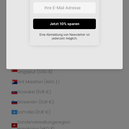
Schweden (SEK kr)
Schweiz (CHF CHF)
Senegal (XOF Fr)
Serbien (RSD РСД)
Seychellen (EUR €)
Sierra Leone (SLL Le)
Simbabwe (USD $)
Singapur (SGD $)
Sint Maarten (ANG ƒ)
Slowakei (EUR €)
Slowenien (EUR €)
Somalia (EUR €)
Sonderverwaltungsregion
Hongkong (HKD $)