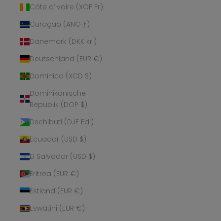
Côte d’Ivoire (XOF Fr)
Curaçao (ANG ƒ)
Dänemark (DKK kr.)
Deutschland (EUR €)
Dominica (XCD $)
Dominikanische
Republik (DOP $)
Dschibuti (DJF Fdj)
Ecuador (USD $)
El Salvador (USD $)
Eritrea (EUR €)
Estland (EUR €)
Eswatini (EUR €)