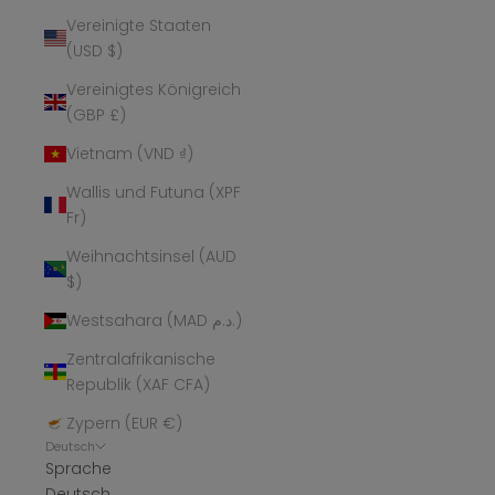
Vereinigte Staaten
(USD $)
Vereinigtes Königreich
(GBP £)
Vietnam (VND ₫)
Wallis und Futuna (XPF
Fr)
Weihnachtsinsel (AUD
$)
Westsahara (MAD د.م.)
Zentralafrikanische
Republik (XAF CFA)
Zypern (EUR €)
Deutsch
Sprache
Deutsch