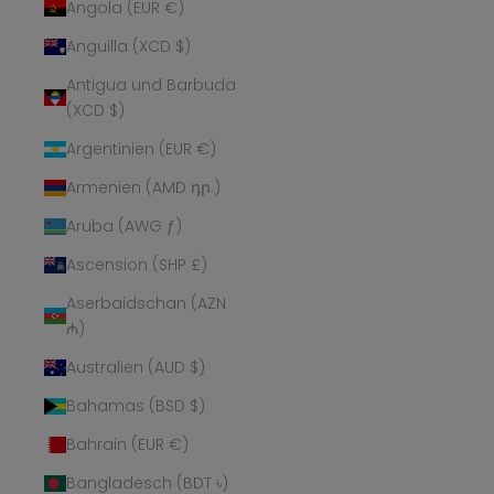
Angola (EUR €)
Anguilla (XCD $)
Antigua und Barbuda
(XCD $)
Argentinien (EUR €)
Armenien (AMD դր.)
Aruba (AWG ƒ)
Ascension (SHP £)
Aserbaidschan (AZN
₼)
Australien (AUD $)
Bahamas (BSD $)
Bahrain (EUR €)
Bangladesch (BDT ৳)