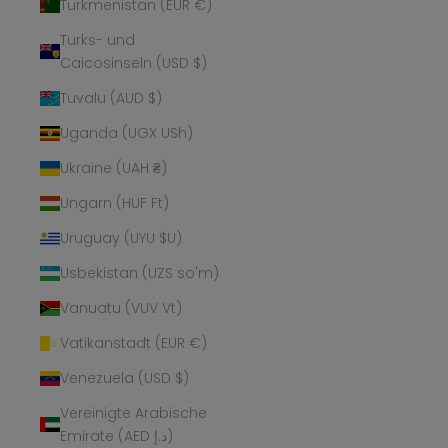
Turkmenistan (EUR €)
Turks- und
Caicosinseln (USD $)
Tuvalu (AUD $)
Uganda (UGX USh)
Ukraine (UAH ₴)
Ungarn (HUF Ft)
Uruguay (UYU $U)
Usbekistan (UZS so'm)
Vanuatu (VUV Vt)
Vatikanstadt (EUR €)
Venezuela (USD $)
Vereinigte Arabische
Emirate (AED د.إ)