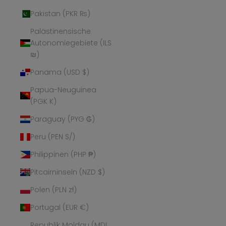
Pakistan (PKR ₨)
Palästinensische
Autonomiegebiete (ILS
₪)
Panama (USD $)
Papua-Neuguinea
(PGK K)
Paraguay (PYG ₲)
Peru (PEN S/)
Philippinen (PHP ₱)
Pitcairninseln (NZD $)
Polen (PLN zł)
Portugal (EUR €)
Republik Moldau (MDL