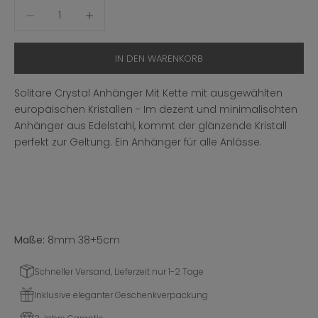
Anzahl verringern
Anzahl erhöhen
IN DEN WARENKORB
Solitare Crystal Anhänger Mit Kette mit ausgewählten
europäischen Kristallen - Im dezent und minimalischten
Anhänger aus Edelstahl, kommt der glänzende Kristall
perfekt zur Geltung. Ein Anhänger für alle Anlässe.
Maße:
8mm 38+5cm
Schneller Versand, Lieferzeit nur 1-2 Tage
Inklusive eleganter Geschenkverpackung