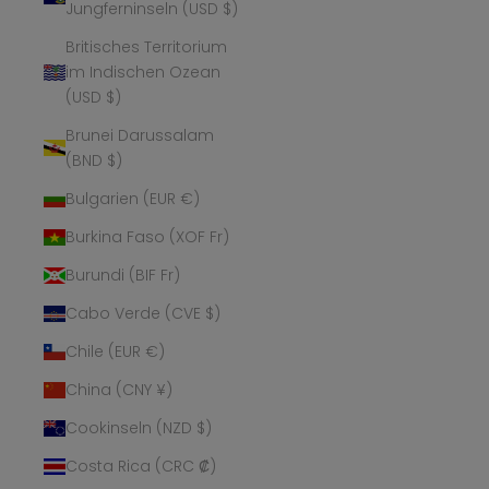
Jungferninseln (USD $)
Britisches Territorium
im Indischen Ozean
(USD $)
Brunei Darussalam
(BND $)
Bulgarien (EUR €)
Burkina Faso (XOF Fr)
Burundi (BIF Fr)
Cabo Verde (CVE $)
Chile (EUR €)
China (CNY ¥)
Cookinseln (NZD $)
Costa Rica (CRC ₡)