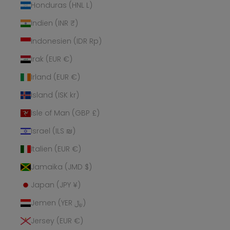
Honduras (HNL L)
Indien (INR ₹)
Indonesien (IDR Rp)
Irak (EUR €)
Irland (EUR €)
Island (ISK kr)
Isle of Man (GBP £)
Israel (ILS ₪)
Italien (EUR €)
Jamaika (JMD $)
Japan (JPY ¥)
Jemen (YER ﷼)
Jersey (EUR €)