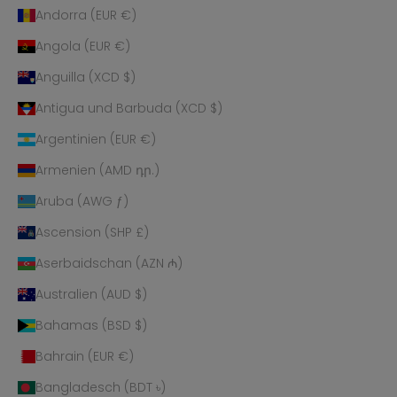
Andorra (EUR €)
Angola (EUR €)
Anguilla (XCD $)
Antigua und Barbuda (XCD $)
Argentinien (EUR €)
Armenien (AMD դր.)
Aruba (AWG ƒ)
Ascension (SHP £)
Aserbaidschan (AZN ₼)
Australien (AUD $)
Bahamas (BSD $)
Bahrain (EUR €)
Bangladesch (BDT ৳)