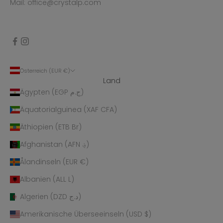
Mail: office@crystalp.com
Österreich (EUR €)
Land
Ägypten (EGP ج.م)
Äquatorialguinea (XAF CFA)
Äthiopien (ETB Br)
Afghanistan (AFN ؋)
Ålandinseln (EUR €)
Albanien (ALL L)
Algerien (DZD د.ج)
Amerikanische Überseeinseln (USD $)