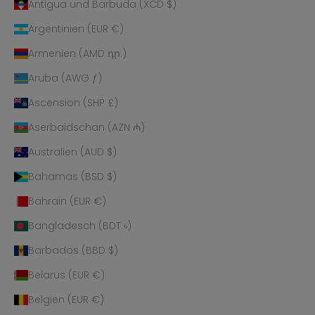
Antigua und Barbuda (XCD $)
Argentinien (EUR €)
Armenien (AMD դր.)
Aruba (AWG ƒ)
Ascension (SHP £)
Aserbaidschan (AZN ₼)
Australien (AUD $)
Bahamas (BSD $)
Bahrain (EUR €)
Bangladesch (BDT ৳)
Barbados (BBD $)
Belarus (EUR €)
Belgien (EUR €)