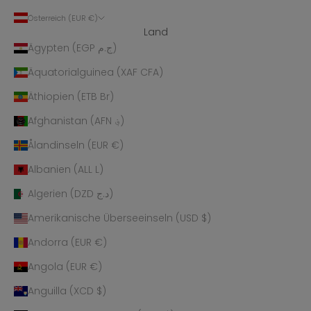
Österreich (EUR €)
Land
Ägypten (EGP ج.م)
Äquatorialguinea (XAF CFA)
Äthiopien (ETB Br)
Afghanistan (AFN ؋)
Ålandinseln (EUR €)
Albanien (ALL L)
Algerien (DZD د.ج)
Amerikanische Überseeinseln (USD $)
Andorra (EUR €)
Angola (EUR €)
Anguilla (XCD $)