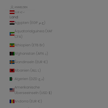
ANMELDEN
EUR €
Land
Ägypten (EGP ج.م)
Äquatorialguinea (XAF
CFA)
Äthiopien (ETB Br)
Afghanistan (AFN ؋)
Ålandinseln (EUR €)
Albanien (ALL L)
Algerien (DZD د.ج)
Amerikanische
Überseeinseln (USD $)
Andorra (EUR €)