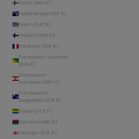
Färöer (DKK kr.)
Falklandinseln (FKP £)
Fidschi (FJD $)
Finnland (EUR €)
Frankreich (EUR €)
Französisch-Guayana
(EUR €)
Französisch-
Polynesien (XPF Fr)
Französische
Südgebiete (EUR €)
Gabun (XOF Fr)
Gambia (GMD D)
Georgien (EUR €)