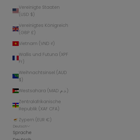
Vereinigte Staaten
(USD $)
Vereinigtes Königreich
(GBP £)
Vietnam (VND ₫)
Wallis und Futuna (XPF
Fr)
Weihnachtsinsel (AUD
$)
Westsahara (MAD د.م.)
Zentralafrikanische
Republik (XAF CFA)
Zypern (EUR €)
Deutsch
Sprache
Deutsch