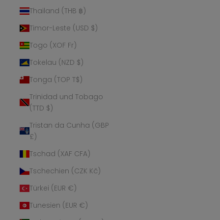
Thailand (THB ฿)
Timor-Leste (USD $)
Togo (XOF Fr)
Tokelau (NZD $)
Tonga (TOP T$)
Trinidad und Tobago
(TTD $)
Tristan da Cunha (GBP
£)
Tschad (XAF CFA)
Tschechien (CZK Kč)
Türkei (EUR €)
Tunesien (EUR €)