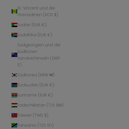
St. Vincent und die
Grenadinen (XCD $)
Sudan (EUR €)
Südafrika (EUR €)
Südgeorgien und die
Südlichen
Sandwichinseln (GBP
£)
Südkorea (KRW ₩)
Südsudan (EUR €)
Suriname (EUR €)
Tadschikistan (TJS ЅМ)
Taiwan (TWD $)
Tansania (TZS Sh)