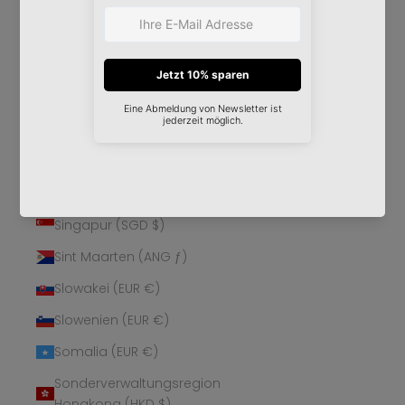
Schweden (SEK kr)
Schweiz (CHF CHF)
Senegal (XOF Fr)
Serbien (RSD РСД)
Seychellen (EUR €)
Sierra Leone (SLL Le)
Simbabwe (USD $)
Singapur (SGD $)
Sint Maarten (ANG ƒ)
Slowakei (EUR €)
Slowenien (EUR €)
Somalia (EUR €)
Sonderverwaltungsregion
Hongkong (HKD $)