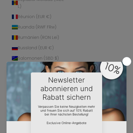
L)
Réunion (EUR €)
Ruanda (RWF FRw)
Rumänien (RON Lei)
Russland (EUR €)
Salomonen (SBD $)
Sambia (EUR €)
Samoa (WST T)
San Marino (EUR €)
São Tomé und
Príncipe (STD Db)
Saudi-Arabien (SAR
ر.س)