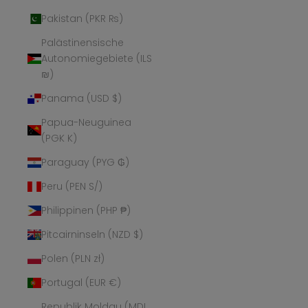
Pakistan (PKR ₨)
Palästinensische
Autonomiegebiete (ILS
₪)
Panama (USD $)
Papua-Neuguinea
(PGK K)
Paraguay (PYG ₲)
Peru (PEN S/)
Philippinen (PHP ₱)
Pitcairninseln (NZD $)
Polen (PLN zł)
Portugal (EUR €)
Republik Moldau (MDL