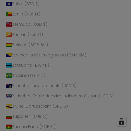
Belize (BZD $)
Benin (XOF Fr)
Bermuda (USD $)
Bhutan (EUR €)
Bolivien (BOB Bs.)
Bosnien und Herzegowina (BAM КМ)
Botsuana (BWP P)
Brasilien (EUR €)
Britische Jungferninseln (USD $)
Britisches Territorium im Indischen Ozean (USD $)
Brunei Darussalam (BND $)
Bulgarien (EUR €)
Burkina Faso (XOF Fr)