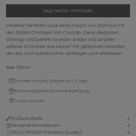
BALD WIEDER VERFÜGBAR
Verleihen Sie Ihrem Look einen Hauch von Glamour mit
den Solara Ohrringen von Crystalp. Diese eleganten
Ohrringe sind perfekt für jeden Anlass und strahlen
zeitlose Schönheit aus.Verziert mit glitzernden Kristallen,
die das Licht wunderschön einfangen und reflektieren.
Size:
30mm
Schneller Versand, Lieferzeit nur 1-2 Tage
Inklusive eleganter Geschenkverpackung
2 Jahre Garantie
Größentabelle
Versandinformationen
CPQ (CRYSTALP Premium Quality)