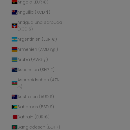
Angola (EUR €)
Anguilla (XCD $)
Antigua und Barbuda
(XCD $)
Argentinien (EUR €)
Armenien (AMD դր.)
Aruba (AWG ƒ)
Ascension (SHP £)
Aserbaidschan (AZN
₼)
Australien (AUD $)
Bahamas (BSD $)
Bahrain (EUR €)
Bangladesch (BDT ৳)