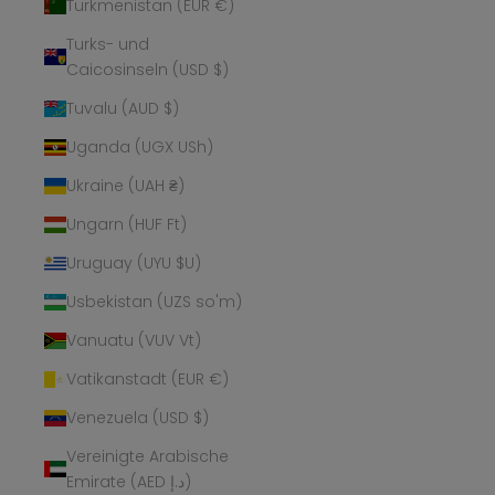
Turkmenistan (EUR €)
Turks- und
Caicosinseln (USD $)
Tuvalu (AUD $)
Uganda (UGX USh)
Ukraine (UAH ₴)
Ungarn (HUF Ft)
Uruguay (UYU $U)
Usbekistan (UZS so'm)
Vanuatu (VUV Vt)
Vatikanstadt (EUR €)
Venezuela (USD $)
Vereinigte Arabische
Emirate (AED د.إ)