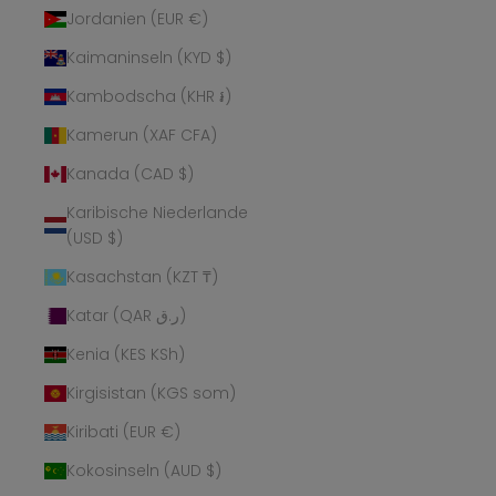
Jordanien (EUR €)
Kaimaninseln (KYD $)
Kambodscha (KHR ៛)
Kamerun (XAF CFA)
Kanada (CAD $)
Karibische Niederlande
(USD $)
Kasachstan (KZT ₸)
Katar (QAR ر.ق)
Kenia (KES KSh)
Kirgisistan (KGS som)
Kiribati (EUR €)
Kokosinseln (AUD $)