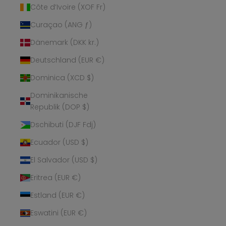
Côte d’Ivoire (XOF Fr)
Curaçao (ANG ƒ)
Dänemark (DKK kr.)
Deutschland (EUR €)
Dominica (XCD $)
Dominikanische
Republik (DOP $)
Dschibuti (DJF Fdj)
Ecuador (USD $)
El Salvador (USD $)
Eritrea (EUR €)
Estland (EUR €)
Eswatini (EUR €)