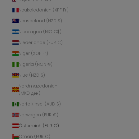
Neukaledonien (XPF Fr)
Neuseeland (NZD $)
Nicaragua (NIO C$)
Niederlande (EUR €)
Niger (XOF Fr)
Nigeria (NGN ₦)
Niue (NZD $)
Nordmazedonien
(MKD ден)
Norfolkinsel (AUD $)
Norwegen (EUR €)
Österreich (EUR €)
Oman (EUR €)