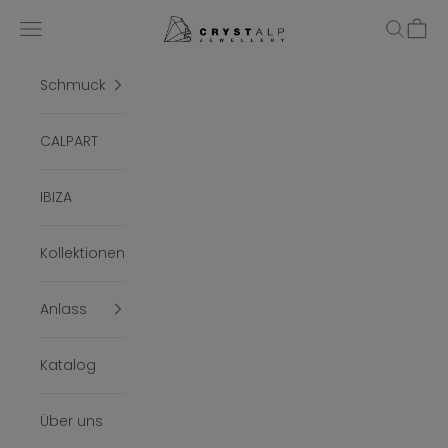
Zum Inhalt springen
crystalpjewelry
Menü
Suchen
Ware
Schmuck
CALPART
IBIZA
Kollektionen
Anlass
Katalog
Über uns