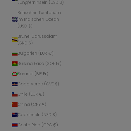
Jungferninseln (USD $)
Britisches Territorium
im Indischen Ozean
(USD $)
Brunei Darussalam
(BND $)
Bulgarien (EUR €)
Burkina Faso (XOF Fr)
Burundi (BIF Fr)
Cabo Verde (CVE $)
Chile (EUR €)
China (CNY ¥)
Cookinseln (NZD $)
Costa Rica (CRC ₡)