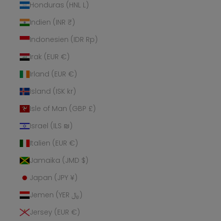
Honduras (HNL L)
Indien (INR ₹)
Indonesien (IDR Rp)
Irak (EUR €)
Irland (EUR €)
Island (ISK kr)
Isle of Man (GBP £)
Israel (ILS ₪)
Italien (EUR €)
Jamaika (JMD $)
Japan (JPY ¥)
Jemen (YER ﷼)
Jersey (EUR €)