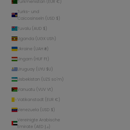
Turkmenistan (EUR €)
Turks- und
Caicosinseln (USD $)
Tuvalu (AUD $)
Uganda (UGX USh)
Ukraine (UAH ₴)
Ungarn (HUF Ft)
Uruguay (UYU $U)
Usbekistan (UZS so'm)
Vanuatu (VUV Vt)
Vatikanstadt (EUR €)
Venezuela (USD $)
Vereinigte Arabische
Emirate (AED د.إ)