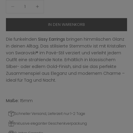
Anzahl verringern
Anzahl erhöhen
IN DEN WARENKORB
Die funkelnden
Sissy Earrings
bringen himmlischen Glanz
in deinen Alltag. Das stilisierte Sternmotiv ist mit Kristallen
von Swarovski® im Pavé-Stil verziert und verleiht jedem
Outfit eine strahlende Note. Erhältlich in klassischem
Silber- oder edlem Gold-Finish, sind sie das perfekte
Zusammenspiel aus Eleganz und modernem Charme –
ideal für Tag und Nacht.
Maße:
15mm
Schneller Versand, Lieferzeit nur 1-2 Tage
Inklusive eleganter Geschenkverpackung