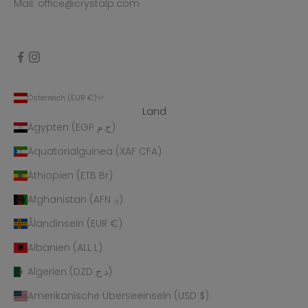
Mail: office@crystalp.com
Österreich (EUR €)
Land
Ägypten (EGP ج.م)
Äquatorialguinea (XAF CFA)
Äthiopien (ETB Br)
Afghanistan (AFN ؋)
Ålandinseln (EUR €)
Albanien (ALL L)
Algerien (DZD د.ج)
Amerikanische Überseeinseln (USD $)