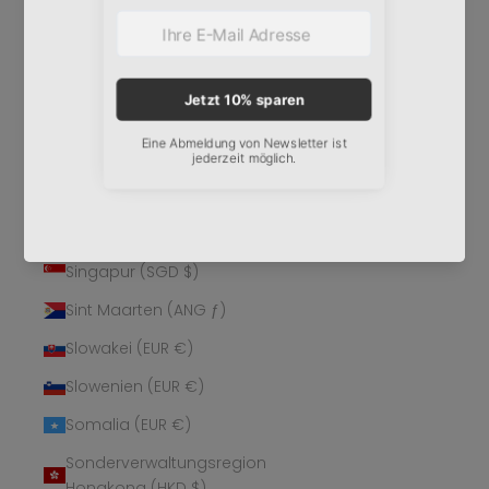
Schweden (SEK kr)
Schweiz (CHF CHF)
Senegal (XOF Fr)
Serbien (RSD РСД)
Seychellen (EUR €)
Sierra Leone (SLL Le)
Simbabwe (USD $)
Singapur (SGD $)
Sint Maarten (ANG ƒ)
Slowakei (EUR €)
Slowenien (EUR €)
Somalia (EUR €)
Sonderverwaltungsregion
Hongkong (HKD $)