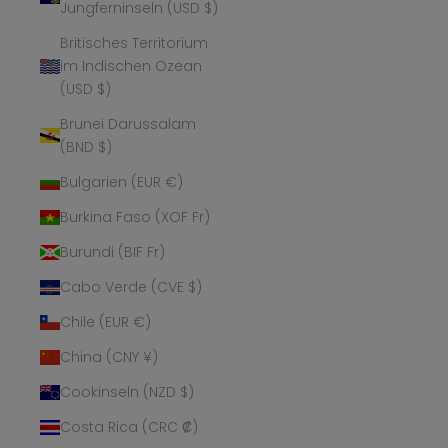
Jungferninseln (USD $)
Britisches Territorium
im Indischen Ozean
(USD $)
Brunei Darussalam
(BND $)
Bulgarien (EUR €)
Burkina Faso (XOF Fr)
Burundi (BIF Fr)
Cabo Verde (CVE $)
Chile (EUR €)
China (CNY ¥)
Cookinseln (NZD $)
Costa Rica (CRC ₡)