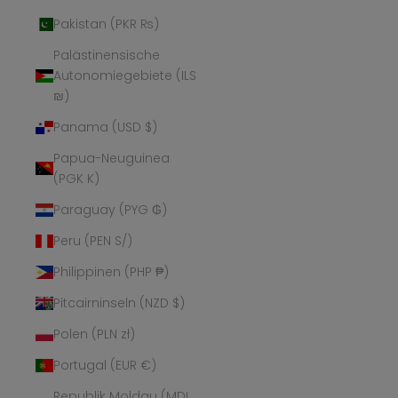
Pakistan (PKR ₨)
Palästinensische
Autonomiegebiete (ILS
₪)
Panama (USD $)
Papua-Neuguinea
(PGK K)
Paraguay (PYG ₲)
Peru (PEN S/)
Philippinen (PHP ₱)
Pitcairninseln (NZD $)
Polen (PLN zł)
Portugal (EUR €)
Republik Moldau (MDL