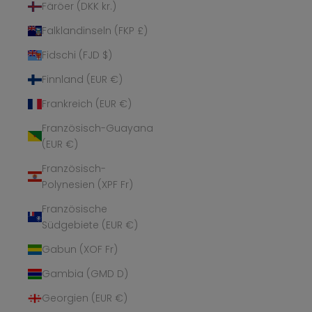
Färöer (DKK kr.)
Falklandinseln (FKP £)
Fidschi (FJD $)
Finnland (EUR €)
Frankreich (EUR €)
Französisch-Guayana
(EUR €)
Französisch-
Polynesien (XPF Fr)
Französische
Südgebiete (EUR €)
Gabun (XOF Fr)
Gambia (GMD D)
Georgien (EUR €)