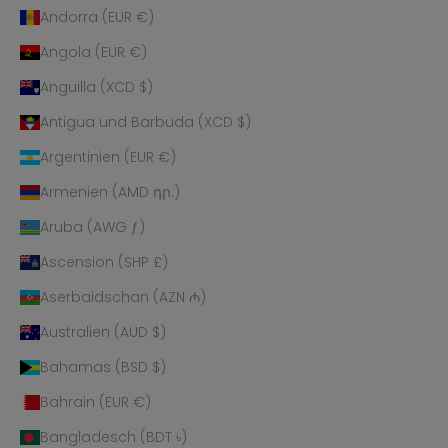
Andorra (EUR €)
Angola (EUR €)
Anguilla (XCD $)
Antigua und Barbuda (XCD $)
Argentinien (EUR €)
Armenien (AMD դր.)
Aruba (AWG ƒ)
Ascension (SHP £)
Aserbaidschan (AZN ₼)
Australien (AUD $)
Bahamas (BSD $)
Bahrain (EUR €)
Bangladesch (BDT ৳)