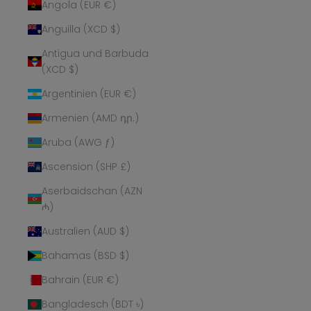
Angola (EUR €)
Anguilla (XCD $)
Antigua und Barbuda
(XCD $)
Argentinien (EUR €)
Armenien (AMD դր.)
Aruba (AWG ƒ)
Ascension (SHP £)
Aserbaidschan (AZN
₼)
Australien (AUD $)
Bahamas (BSD $)
Bahrain (EUR €)
Bangladesch (BDT ৳)