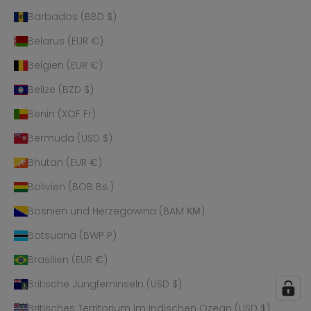
Barbados (BBD $)
Belarus (EUR €)
Belgien (EUR €)
Belize (BZD $)
Benin (XOF Fr)
Bermuda (USD $)
Bhutan (EUR €)
Bolivien (BOB Bs.)
Bosnien und Herzegowina (BAM КМ)
Botsuana (BWP P)
Brasilien (EUR €)
Britische Jungferninseln (USD $)
Britisches Territorium im Indischen Ozean (USD $)