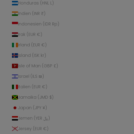
Honduras (HNL L)
Indien (INR ₹)
Indonesien (IDR Rp)
Irak (EUR €)
Irland (EUR €)
Island (ISK kr)
Isle of Man (GBP £)
Israel (ILS ₪)
Italien (EUR €)
Jamaika (JMD $)
Japan (JPY ¥)
Jemen (YER ﷼)
Jersey (EUR €)