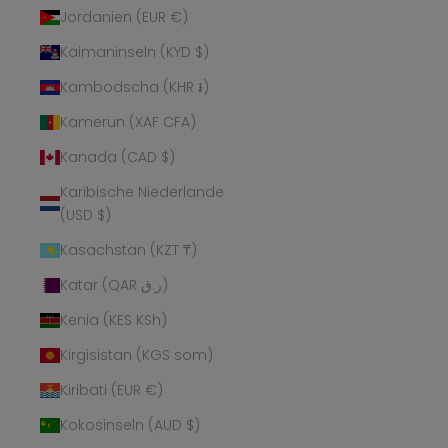
Jordanien (EUR €)
Kaimaninseln (KYD $)
Kambodscha (KHR ៛)
Kamerun (XAF CFA)
Kanada (CAD $)
Karibische Niederlande
(USD $)
Kasachstan (KZT ₸)
Katar (QAR ر.ق)
Kenia (KES KSh)
Kirgisistan (KGS som)
Kiribati (EUR €)
Kokosinseln (AUD $)