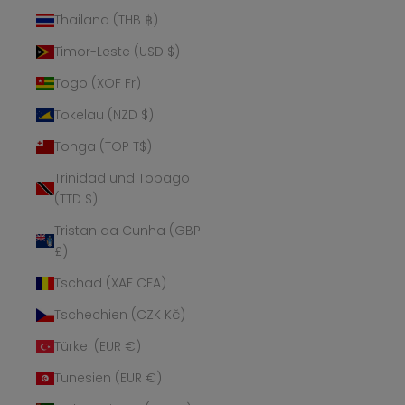
Thailand (THB ฿)
Timor-Leste (USD $)
Togo (XOF Fr)
Tokelau (NZD $)
Tonga (TOP T$)
Trinidad und Tobago
(TTD $)
Tristan da Cunha (GBP
£)
Tschad (XAF CFA)
Tschechien (CZK Kč)
Türkei (EUR €)
Tunesien (EUR €)