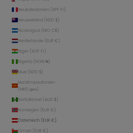
Neukaledonien (XPF Fr)
Neuseeland (NZD $)
Nicaragua (NIO C$)
Niederlande (EUR €)
Niger (XOF Fr)
Nigeria (NGN ₦)
Niue (NZD $)
Nordmazedonien
(MKD ден)
Norfolkinsel (AUD $)
Norwegen (EUR €)
Österreich (EUR €)
Oman (EUR €)