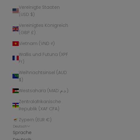
Vereinigte Staaten
(USD $)
Vereinigtes Königreich
(GBP £)
Vietnam (VND ₫)
Wallis und Futuna (XPF
Fr)
Weihnachtsinsel (AUD
$)
Westsahara (MAD د.م.)
Zentralafrikanische
Republik (XAF CFA)
Zypern (EUR €)
Deutsch
Sprache
Deutsch