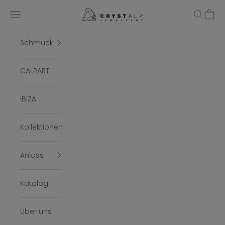
Zum Inhalt springen
crystalpjewelry
Menü
Suchen
Ware
Schmuck
CALPART
IBIZA
Kollektionen
Anlass
Katalog
Über uns