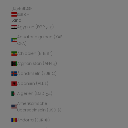
ANMELDEN
EUR €
Land
Ägypten (EGP ج.م)
Äquatorialguinea (XAF
CFA)
Äthiopien (ETB Br)
Afghanistan (AFN ؋)
Ålandinseln (EUR €)
Albanien (ALL L)
Algerien (DZD د.ج)
Amerikanische
Überseeinseln (USD $)
Andorra (EUR €)