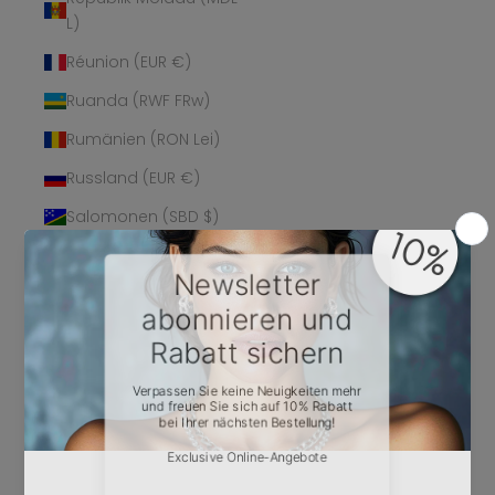
L)
Réunion (EUR €)
Ruanda (RWF FRw)
Rumänien (RON Lei)
Russland (EUR €)
Salomonen (SBD $)
Sambia (EUR €)
Samoa (WST T)
San Marino (EUR €)
São Tomé und
Príncipe (STD Db)
Saudi-Arabien (SAR
ر.س)