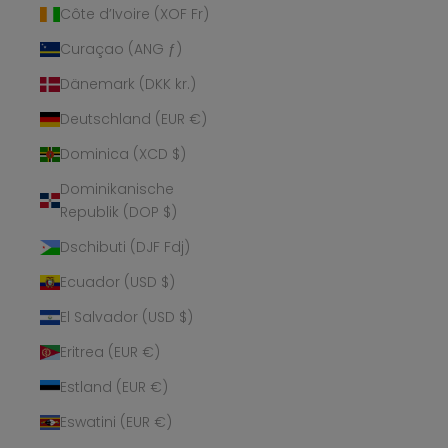
Côte d’Ivoire (XOF Fr)
Curaçao (ANG ƒ)
Dänemark (DKK kr.)
Deutschland (EUR €)
Dominica (XCD $)
Dominikanische
Republik (DOP $)
Dschibuti (DJF Fdj)
Ecuador (USD $)
El Salvador (USD $)
Eritrea (EUR €)
Estland (EUR €)
Eswatini (EUR €)