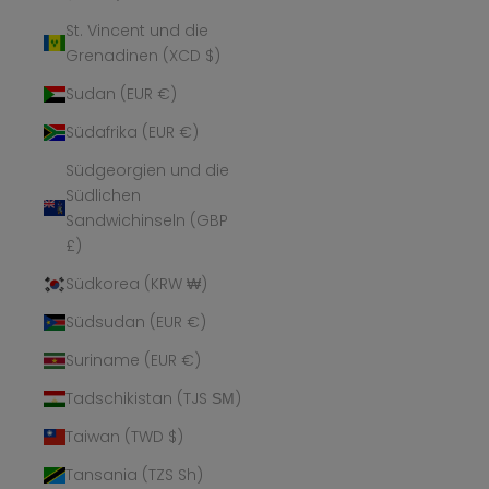
St. Vincent und die
Grenadinen (XCD $)
Sudan (EUR €)
Südafrika (EUR €)
Südgeorgien und die
Südlichen
Sandwichinseln (GBP
£)
Südkorea (KRW ₩)
Südsudan (EUR €)
Suriname (EUR €)
Tadschikistan (TJS ЅМ)
Taiwan (TWD $)
Tansania (TZS Sh)