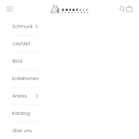
Zum Inhalt springen
crystalpjewelry
Menü
Suchen
Ware
Schmuck
CALPART
IBIZA
Kollektionen
Anlass
Katalog
Über uns