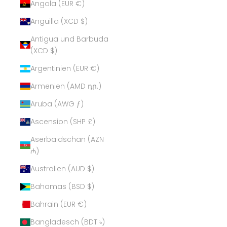
Angola (EUR €)
Anguilla (XCD $)
Antigua und Barbuda
(XCD $)
Argentinien (EUR €)
Armenien (AMD դր.)
Aruba (AWG ƒ)
Ascension (SHP £)
Aserbaidschan (AZN
₼)
Australien (AUD $)
Bahamas (BSD $)
Bahrain (EUR €)
Bangladesch (BDT ৳)