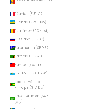
L)
Réunion (EUR €)
Ruanda (RWF FRw)
Rumänien (RON Lei)
Russland (EUR €)
Salomonen (SBD $)
Sambia (EUR €)
Samoa (WST T)
San Marino (EUR €)
São Tomé und
Príncipe (STD Db)
Saudi-Arabien (SAR
ر.س)