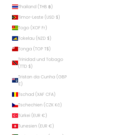
Thailand (THB ฿)
Timor-Leste (USD $)
Togo (XOF Fr)
Tokelau (NZD $)
Tonga (TOP T$)
Trinidad und Tobago
(TTD $)
Tristan da Cunha (GBP
£)
Tschad (XAF CFA)
Tschechien (CZK Kč)
Türkei (EUR €)
Tunesien (EUR €)