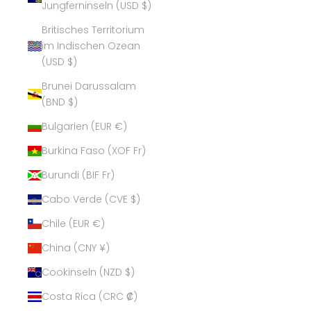
Jungferninseln (USD $)
Britisches Territorium
im Indischen Ozean
(USD $)
Brunei Darussalam
(BND $)
Bulgarien (EUR €)
Burkina Faso (XOF Fr)
Burundi (BIF Fr)
Cabo Verde (CVE $)
Chile (EUR €)
China (CNY ¥)
Cookinseln (NZD $)
Costa Rica (CRC ₡)