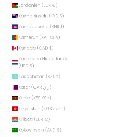
Jordanien (EUR €)
Kaimaninseln (KYD $)
Kambodscha (KHR ៛)
Kamerun (XAF CFA)
Kanada (CAD $)
Karibische Niederlande
(USD $)
Kasachstan (KZT ₸)
Katar (QAR ر.ق)
Kenia (KES KSh)
Kirgisistan (KGS som)
Kiribati (EUR €)
Kokosinseln (AUD $)