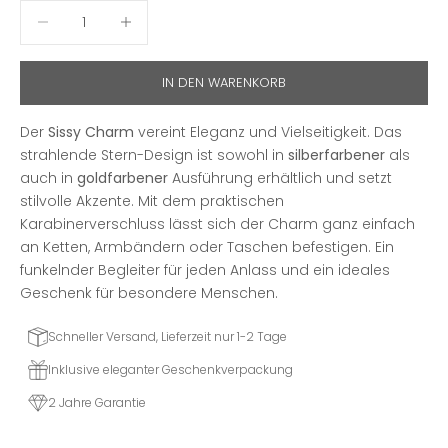
Anzahl verringern
Anzahl erhöhen
IN DEN WARENKORB
Der
Sissy Charm
vereint Eleganz und Vielseitigkeit. Das
strahlende Stern-Design ist sowohl in
silberfarbener
als
auch in
goldfarbener
Ausführung erhältlich und setzt
stilvolle Akzente. Mit dem praktischen
Karabinerverschluss lässt sich der Charm ganz einfach
an Ketten, Armbändern oder Taschen befestigen. Ein
funkelnder Begleiter für jeden Anlass und ein ideales
Geschenk für besondere Menschen.
Schneller Versand, Lieferzeit nur 1-2 Tage
Inklusive eleganter Geschenkverpackung
2 Jahre Garantie