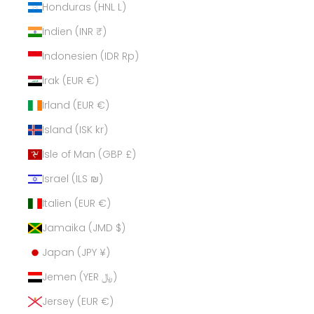
Honduras (HNL L)
Indien (INR ₹)
Indonesien (IDR Rp)
Irak (EUR €)
Irland (EUR €)
Island (ISK kr)
Isle of Man (GBP £)
Israel (ILS ₪)
Italien (EUR €)
Jamaika (JMD $)
Japan (JPY ¥)
Jemen (YER ﷼)
Jersey (EUR €)