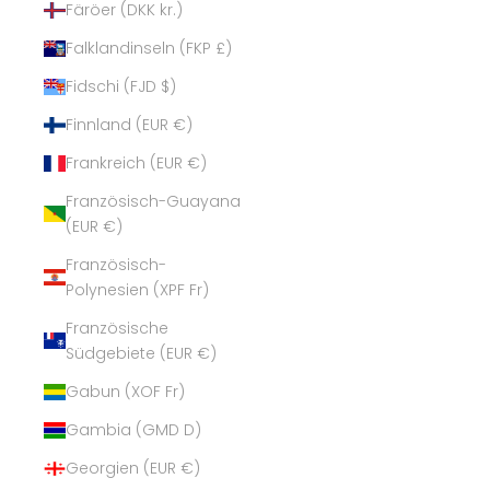
Färöer (DKK kr.)
Falklandinseln (FKP £)
Fidschi (FJD $)
Finnland (EUR €)
Frankreich (EUR €)
Französisch-Guayana
(EUR €)
Französisch-
Polynesien (XPF Fr)
Französische
Südgebiete (EUR €)
Gabun (XOF Fr)
Gambia (GMD D)
Georgien (EUR €)