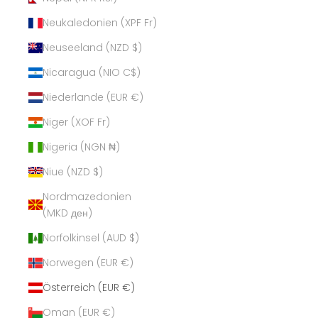
Neukaledonien (XPF Fr)
Neuseeland (NZD $)
Nicaragua (NIO C$)
Niederlande (EUR €)
Niger (XOF Fr)
Nigeria (NGN ₦)
Niue (NZD $)
Nordmazedonien
(MKD ден)
Norfolkinsel (AUD $)
Norwegen (EUR €)
Österreich (EUR €)
Oman (EUR €)