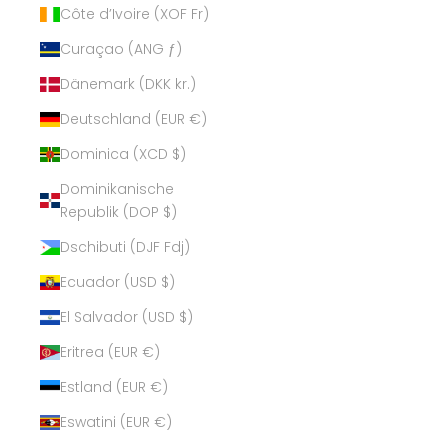
Côte d’Ivoire (XOF Fr)
Curaçao (ANG ƒ)
Dänemark (DKK kr.)
Deutschland (EUR €)
Dominica (XCD $)
Dominikanische
Republik (DOP $)
Dschibuti (DJF Fdj)
Ecuador (USD $)
El Salvador (USD $)
Eritrea (EUR €)
Estland (EUR €)
Eswatini (EUR €)