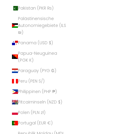
Pakistan (PKR ₨)
Palästinensische
Autonomiegebiete (ILS
₪)
Panama (USD $)
Papua-Neuguinea
(PGK K)
Paraguay (PYG ₲)
Peru (PEN S/)
Philippinen (PHP ₱)
Pitcairninseln (NZD $)
Polen (PLN zł)
Portugal (EUR €)
Republik Moldau (MDL