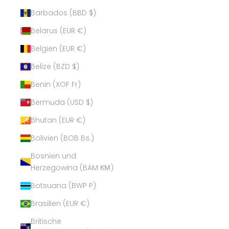
Barbados (BBD $)
Belarus (EUR €)
Belgien (EUR €)
Belize (BZD $)
Benin (XOF Fr)
Bermuda (USD $)
Bhutan (EUR €)
Bolivien (BOB Bs.)
Bosnien und
Herzegowina (BAM КМ)
Botsuana (BWP P)
Brasilien (EUR €)
Britische