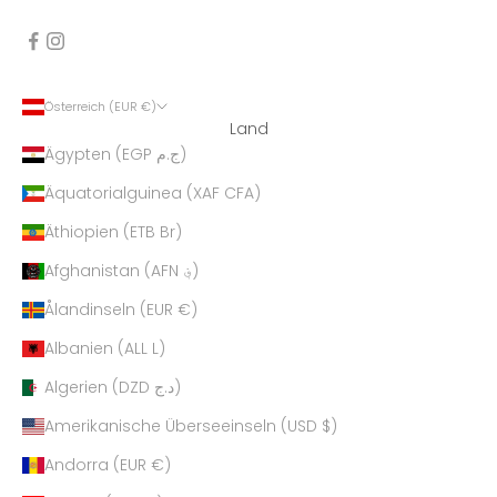
Österreich (EUR €)
Land
Ägypten (EGP ج.م)
Äquatorialguinea (XAF CFA)
Äthiopien (ETB Br)
Afghanistan (AFN ؋)
Ålandinseln (EUR €)
Albanien (ALL L)
Algerien (DZD د.ج)
Amerikanische Überseeinseln (USD $)
Andorra (EUR €)