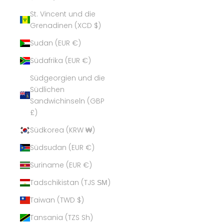
St. Vincent und die
Grenadinen (XCD $)
Sudan (EUR €)
Südafrika (EUR €)
Südgeorgien und die
Südlichen
Sandwichinseln (GBP
£)
Südkorea (KRW ₩)
Südsudan (EUR €)
Suriname (EUR €)
Tadschikistan (TJS ЅМ)
Taiwan (TWD $)
Tansania (TZS Sh)