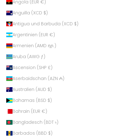
Angola (EUR €)
Anguilla (XCD $)
Antigua und Barbuda (XCD $)
Argentinien (EUR €)
Armenien (AMD դր.)
Aruba (AWG ƒ)
Ascension (SHP £)
Aserbaidschan (AZN ₼)
Australien (AUD $)
Bahamas (BSD $)
Bahrain (EUR €)
Bangladesch (BDT ৳)
Barbados (BBD $)