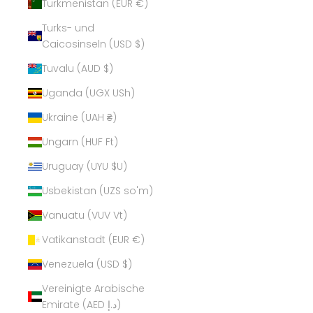
Turkmenistan (EUR €)
Turks- und
Caicosinseln (USD $)
Tuvalu (AUD $)
Uganda (UGX USh)
Ukraine (UAH ₴)
Ungarn (HUF Ft)
Uruguay (UYU $U)
Usbekistan (UZS so'm)
Vanuatu (VUV Vt)
Vatikanstadt (EUR €)
Venezuela (USD $)
Vereinigte Arabische
Emirate (AED د.إ)