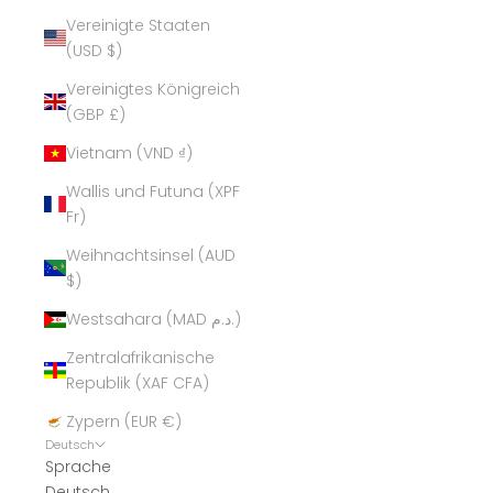
Vereinigte Staaten
(USD $)
Vereinigtes Königreich
(GBP £)
Vietnam (VND ₫)
Wallis und Futuna (XPF
Fr)
Weihnachtsinsel (AUD
$)
Westsahara (MAD د.م.)
Zentralafrikanische
Republik (XAF CFA)
Zypern (EUR €)
Deutsch
Sprache
Deutsch