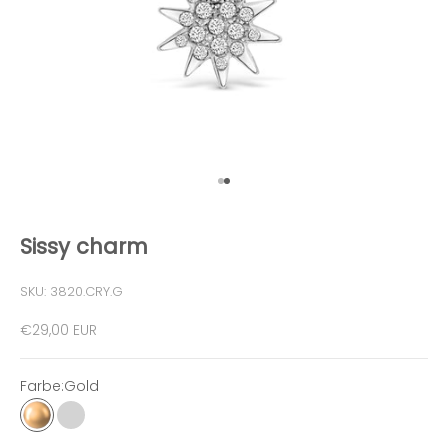
Gehe zu Element 1
Gehe zu Element 2
Sissy charm
SKU: 3820.CRY.G
Angebot
€29,00 EUR
Farbe:
Gold
Gold
Silber