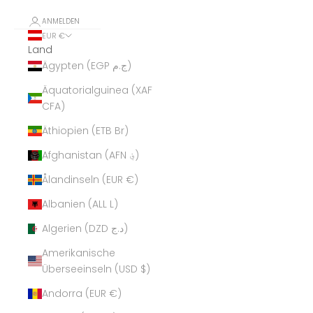
ANMELDEN
EUR €
Land
Ägypten (EGP ج.م)
Äquatorialguinea (XAF
CFA)
Äthiopien (ETB Br)
Afghanistan (AFN ؋)
Ålandinseln (EUR €)
Albanien (ALL L)
Algerien (DZD د.ج)
Amerikanische
Überseeinseln (USD $)
Andorra (EUR €)