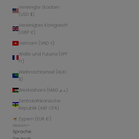
Vereinigte Staaten
(USD $)
Vereinigtes Königreich
(GBP £)
Vietnam (VND ₫)
Wallis und Futuna (XPF
Fr)
Weihnachtsinsel (AUD
$)
Westsahara (MAD د.م.)
Zentralafrikanische
Republik (XAF CFA)
Zypern (EUR €)
Deutsch
Sprache
Deutsch