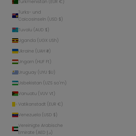
Turkmenistan (EUR €)
Turks- und
Caicosinseln (USD $)
Tuvalu (AUD $)
Uganda (UGX USh)
Ukraine (UAH ₴)
Ungarn (HUF Ft)
Uruguay (UYU $U)
Usbekistan (UZS so'm)
Vanuatu (VUV Vt)
Vatikanstadt (EUR €)
Venezuela (USD $)
Vereinigte Arabische
Emirate (AED د.إ)