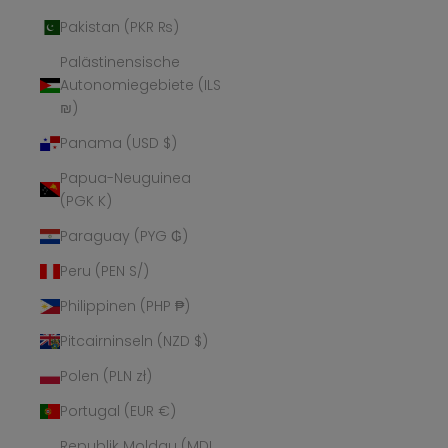
Pakistan (PKR ₨)
Palästinensische
Autonomiegebiete (ILS
₪)
Panama (USD $)
Papua-Neuguinea
(PGK K)
Paraguay (PYG ₲)
Peru (PEN S/)
Philippinen (PHP ₱)
Pitcairninseln (NZD $)
Polen (PLN zł)
Portugal (EUR €)
Republik Moldau (MDL