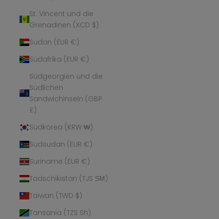
St. Vincent und die
Grenadinen (XCD $)
Sudan (EUR €)
Südafrika (EUR €)
Südgeorgien und die
Südlichen
Sandwichinseln (GBP
£)
Südkorea (KRW ₩)
Südsudan (EUR €)
Suriname (EUR €)
Tadschikistan (TJS ЅМ)
Taiwan (TWD $)
Tansania (TZS Sh)