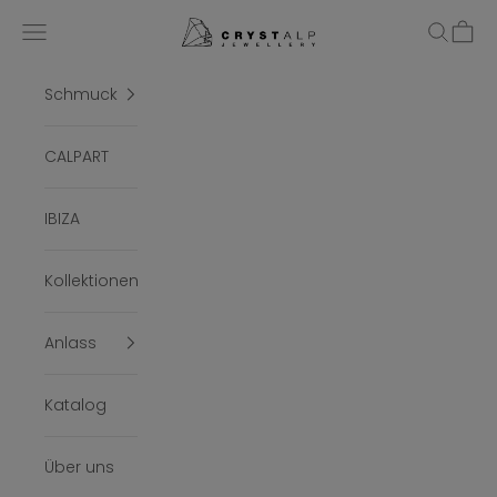
Zum Inhalt springen
crystalpjewelry
Menü
Suchen
Ware
Schmuck
CALPART
IBIZA
Kollektionen
Anlass
Katalog
Über uns