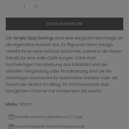
Anzahl verringern
Anzahl erhöhen
IN DEN WARENKORB
Die
Simply Sissy Earrings
sind eine elegante Hommage an
die legendäre Kaiserin Sisi. Ihr filigranes Stern-Design
verleiht ihnen eine zeitlose Schönheit, während die feinen
Details für eine edle Optik sorgen. Dank ihrer
hochwertigen Verarbeitung aus Edelstahl und der
stilvollen Vergoldung oder Rhodinierung sind sie ein
vielseitiges Accessoire für besondere Anlässe oder als
funkelnder Akzent im Alltag. Ein Schmuckstück, das
königlichen Charme mit modernem Stil vereint.
Maße:
17mm
Schneller Versand, Lieferzeit nur 1-2 Tage
Inklusive eleganter Geschenkverpackung