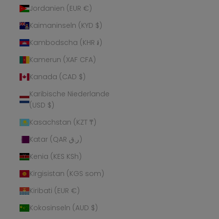
Jordanien (EUR €)
Kaimaninseln (KYD $)
Kambodscha (KHR ៛)
Kamerun (XAF CFA)
Kanada (CAD $)
Karibische Niederlande
(USD $)
Kasachstan (KZT ₸)
Katar (QAR ر.ق)
Kenia (KES KSh)
Kirgisistan (KGS som)
Kiribati (EUR €)
Kokosinseln (AUD $)