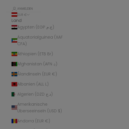
ANMELDEN
EUR €
Land
Ägypten (EGP ج.م)
Äquatorialguinea (XAF
CFA)
Äthiopien (ETB Br)
Afghanistan (AFN ؋)
Ålandinseln (EUR €)
Albanien (ALL L)
Algerien (DZD د.ج)
Amerikanische
Überseeinseln (USD $)
Andorra (EUR €)