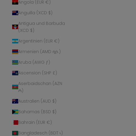
Angola (EUR €)
Anguilla (XCD $)
Antigua und Barbuda
(XCD $)
Argentinien (EUR €)
Armenien (AMD դր.)
Aruba (AWG ƒ)
Ascension (SHP £)
Aserbaidschan (AZN
₼)
Australien (AUD $)
Bahamas (BSD $)
Bahrain (EUR €)
Bangladesch (BDT ৳)