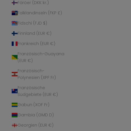
Färöer (DKK kr.)
Falklandinseln (FKP £)
Fidschi (FJD $)
Finnland (EUR €)
Frankreich (EUR €)
Französisch-Guayana
(EUR €)
Französisch-
Polynesien (XPF Fr)
Französische
Südgebiete (EUR €)
Gabun (XOF Fr)
Gambia (GMD D)
Georgien (EUR €)