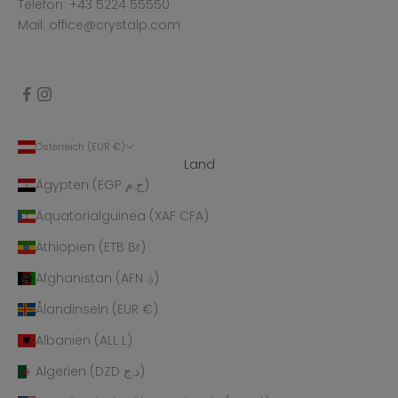
Telefon: +43 5224 55550
Mail: office@crystalp.com
Österreich (EUR €)
Land
Ägypten (EGP ج.م)
Äquatorialguinea (XAF CFA)
Äthiopien (ETB Br)
Afghanistan (AFN ؋)
Ålandinseln (EUR €)
Albanien (ALL L)
Algerien (DZD د.ج)