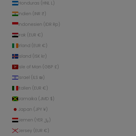
Honduras (HNL L)
Indien (INR ₹)
Indonesien (IDR Rp)
Irak (EUR €)
Irland (EUR €)
Island (ISK kr)
Isle of Man (GBP £)
Israel (ILS ₪)
Italien (EUR €)
Jamaika (JMD $)
Japan (JPY ¥)
Jemen (YER ﷼)
Jersey (EUR €)