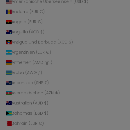
Amerikanische Überseeinseln (USD $)
Andorra (EUR €)
Angola (EUR €)
Anguilla (XCD $)
Antigua und Barbuda (XCD $)
Argentinien (EUR €)
Armenien (AMD դր.)
Aruba (AWG ƒ)
Ascension (SHP £)
Aserbaidschan (AZN ₼)
Australien (AUD $)
Bahamas (BSD $)
Bahrain (EUR €)