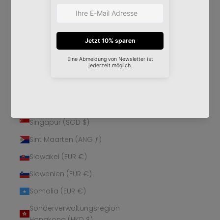
Schweden (SEK kr)
Schweiz (CHF CHF)
Senegal (XOF Fr)
Serbien (RSD РСД)
Seychellen (EUR €)
Sierra Leone (SLL Le)
Simbabwe (USD $)
Singapur (SGD $)
Sint Maarten (ANG ƒ)
Slowakei (EUR €)
Slowenien (EUR €)
Somalia (EUR €)
Sonderverwaltungsregion
Hongkong (HKD $)