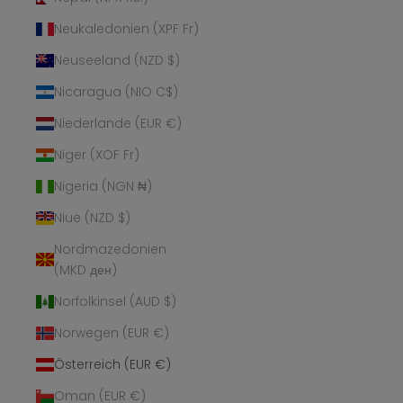
Neukaledonien (XPF Fr)
Neuseeland (NZD $)
Nicaragua (NIO C$)
Niederlande (EUR €)
Niger (XOF Fr)
Nigeria (NGN ₦)
Niue (NZD $)
Nordmazedonien
(MKD ден)
Norfolkinsel (AUD $)
Norwegen (EUR €)
Österreich (EUR €)
Oman (EUR €)