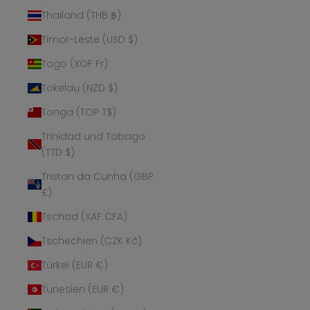
Thailand (THB ฿)
Timor-Leste (USD $)
Togo (XOF Fr)
Tokelau (NZD $)
Tonga (TOP T$)
Trinidad und Tobago
(TTD $)
Tristan da Cunha (GBP
£)
Tschad (XAF CFA)
Tschechien (CZK Kč)
Türkei (EUR €)
Tunesien (EUR €)