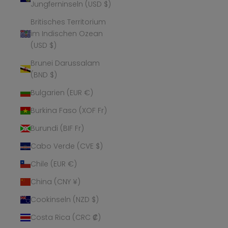
Jungferninseln (USD $)
Britisches Territorium
im Indischen Ozean
(USD $)
Brunei Darussalam
(BND $)
Bulgarien (EUR €)
Burkina Faso (XOF Fr)
Burundi (BIF Fr)
Cabo Verde (CVE $)
Chile (EUR €)
China (CNY ¥)
Cookinseln (NZD $)
Costa Rica (CRC ₡)