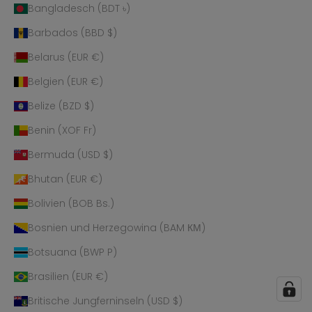
Bangladesch (BDT ৳)
Barbados (BBD $)
Belarus (EUR €)
Belgien (EUR €)
Belize (BZD $)
Benin (XOF Fr)
Bermuda (USD $)
Bhutan (EUR €)
Bolivien (BOB Bs.)
Bosnien und Herzegowina (BAM КМ)
Botsuana (BWP P)
Brasilien (EUR €)
Britische Jungferninseln (USD $)