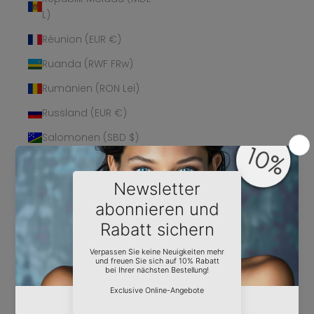
L)
Réunion (EUR €)
Ruanda (RWF FRw)
Rumänien (RON Lei)
Russland (EUR €)
Salomonen (SBD $)
Sambia (EUR €)
Samoa (WST T)
San Marino (EUR €)
São Tomé und
Príncipe (STD Db)
Saudi-Arabien (SAR
ر.س)