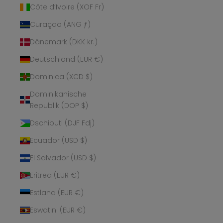
Côte d’Ivoire (XOF Fr)
Curaçao (ANG ƒ)
Dänemark (DKK kr.)
Deutschland (EUR €)
Dominica (XCD $)
Dominikanische
Republik (DOP $)
Dschibuti (DJF Fdj)
Ecuador (USD $)
El Salvador (USD $)
Eritrea (EUR €)
Estland (EUR €)
Eswatini (EUR €)