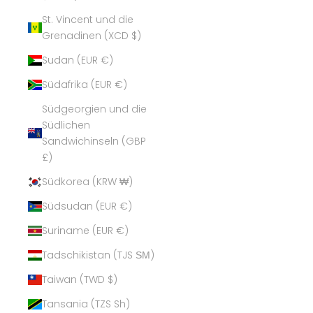
St. Vincent und die
Grenadinen (XCD $)
Sudan (EUR €)
Südafrika (EUR €)
Südgeorgien und die
Südlichen
Sandwichinseln (GBP
£)
Südkorea (KRW ₩)
Südsudan (EUR €)
Suriname (EUR €)
Tadschikistan (TJS ЅМ)
Taiwan (TWD $)
Tansania (TZS Sh)