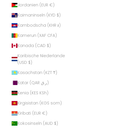
Jordanien (EUR €)
Kaimaninseln (KYD $)
Kambodscha (KHR ៛)
Kamerun (XAF CFA)
Kanada (CAD $)
Karibische Niederlande
(USD $)
Kasachstan (KZT ₸)
Katar (QAR ر.ق)
Kenia (KES KSh)
Kirgisistan (KGS som)
Kiribati (EUR €)
Kokosinseln (AUD $)