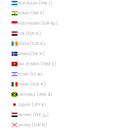
Honduras (HNL L)
Indien (INR ₹)
Indonesien (IDR Rp)
Irak (EUR €)
Irland (EUR €)
Island (ISK kr)
Isle of Man (GBP £)
Israel (ILS ₪)
Italien (EUR €)
Jamaika (JMD $)
Japan (JPY ¥)
Jemen (YER ﷼)
Jersey (EUR €)