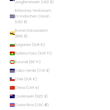
Jungferninseln (USD $)
Britisches Territorium
im Indischen Ozean
(USD $)
Brunei Darussalam
(BND $)
Bulgarien (EUR €)
Burkina Faso (XOF Fr)
Burundi (BIF Fr)
Cabo Verde (CVE $)
Chile (EUR €)
China (CNY ¥)
Cookinseln (NZD $)
Costa Rica (CRC ₡)