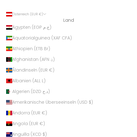
Österreich (EUR €)
Land
Ägypten (EGP ج.م)
Äquatorialguinea (XAF CFA)
Äthiopien (ETB Br)
Afghanistan (AFN ؋)
Ålandinseln (EUR €)
Albanien (ALL L)
Algerien (DZD د.ج)
Amerikanische Überseeinseln (USD $)
Andorra (EUR €)
Angola (EUR €)
Anguilla (XCD $)