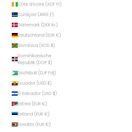
Côte d’Ivoire (XOF Fr)
Curaçao (ANG ƒ)
Dänemark (DKK kr.)
Deutschland (EUR €)
Dominica (XCD $)
Dominikanische
Republik (DOP $)
Dschibuti (DJF Fdj)
Ecuador (USD $)
El Salvador (USD $)
Eritrea (EUR €)
Estland (EUR €)
Eswatini (EUR €)