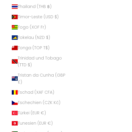
Thailand (THB ฿)
Timor-Leste (USD $)
Togo (XOF Fr)
Tokelau (NZD $)
Tonga (TOP T$)
Trinidad und Tobago
(TTD $)
Tristan da Cunha (GBP
£)
Tschad (XAF CFA)
Tschechien (CZK Kč)
Türkei (EUR €)
Tunesien (EUR €)