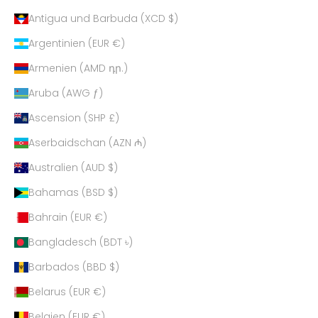
Antigua und Barbuda (XCD $)
Argentinien (EUR €)
Armenien (AMD դր.)
Aruba (AWG ƒ)
Ascension (SHP £)
Aserbaidschan (AZN ₼)
Australien (AUD $)
Bahamas (BSD $)
Bahrain (EUR €)
Bangladesch (BDT ৳)
Barbados (BBD $)
Belarus (EUR €)
Belgien (EUR €)