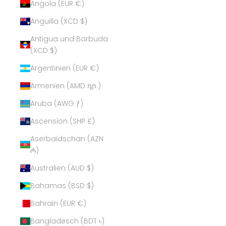
Angola (EUR €)
Anguilla (XCD $)
Antigua und Barbuda
(XCD $)
Argentinien (EUR €)
Armenien (AMD դր.)
Aruba (AWG ƒ)
Ascension (SHP £)
Aserbaidschan (AZN
₼)
Australien (AUD $)
Bahamas (BSD $)
Bahrain (EUR €)
Bangladesch (BDT ৳)