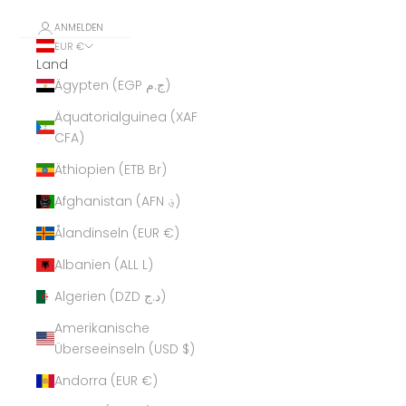
ANMELDEN
EUR €
Land
Ägypten (EGP ج.م)
Äquatorialguinea (XAF
CFA)
Äthiopien (ETB Br)
Afghanistan (AFN ؋)
Ålandinseln (EUR €)
Albanien (ALL L)
Algerien (DZD د.ج)
Amerikanische
Überseeinseln (USD $)
Andorra (EUR €)