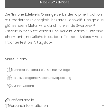
IN DEN WARENKORB
Die
Simone Edelweiß Ohrringe
verbinden alpine Tradition
mit moderner Leichtigkeit. Ihr zartes Edelweiß-Design aus
glänzendem Metall wird durch funkelnde Swarovski®
Kristalle in der Mitte verziert und verleiht jedem Outfit eine
charmante, natürliche Note. Ideal für jeden Anlass – von
Trachtenfest bis Alltagslook.
Maße:
15mm
Schneller Versand, Lieferzeit nur 1-2 Tage
Inklusive eleganter Geschenkverpackung
2 Jahre Garantie
Größentabelle
Versandinformationen