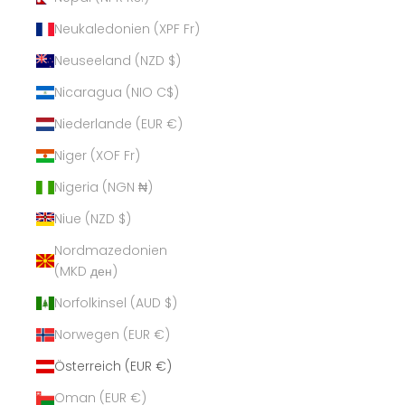
Neukaledonien (XPF Fr)
Neuseeland (NZD $)
Nicaragua (NIO C$)
Niederlande (EUR €)
Niger (XOF Fr)
Nigeria (NGN ₦)
Niue (NZD $)
Nordmazedonien
(MKD ден)
Norfolkinsel (AUD $)
Norwegen (EUR €)
Österreich (EUR €)
Oman (EUR €)