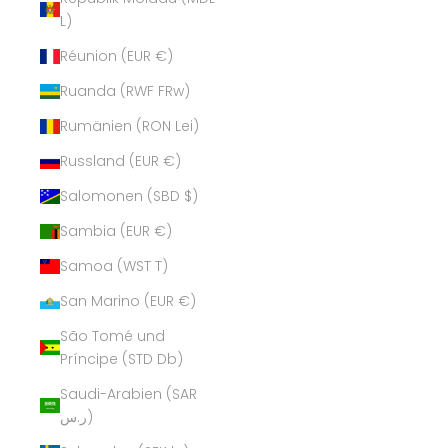
L)
Réunion (EUR €)
Ruanda (RWF FRw)
Rumänien (RON Lei)
Russland (EUR €)
Salomonen (SBD $)
Sambia (EUR €)
Samoa (WST T)
San Marino (EUR €)
São Tomé und
Príncipe (STD Db)
Saudi-Arabien (SAR
ر.س)