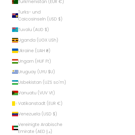
Turkmenistan (EUR €)
Turks- und
Caicosinseln (USD $)
Tuvalu (AUD $)
Uganda (UGX USh)
Ukraine (UAH ₴)
Ungarn (HUF Ft)
Uruguay (UYU $U)
Usbekistan (UZS so'm)
Vanuatu (VUV Vt)
Vatikanstadt (EUR €)
Venezuela (USD $)
Vereinigte Arabische
Emirate (AED د.إ)