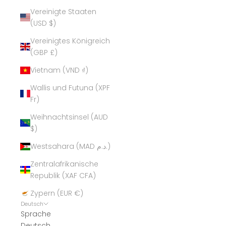
Vereinigte Staaten
(USD $)
Vereinigtes Königreich
(GBP £)
Vietnam (VND ₫)
Wallis und Futuna (XPF
Fr)
Weihnachtsinsel (AUD
$)
Westsahara (MAD د.م.)
Zentralafrikanische
Republik (XAF CFA)
Zypern (EUR €)
Deutsch
Sprache
Deutsch