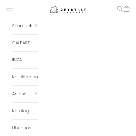
Zum Inhalt springen
crystalpjewelry
Menü
Suchen
Ware
Schmuck
CALPART
IBIZA
Kollektionen
Anlass
Katalog
Über uns