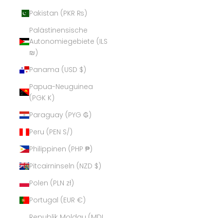
Pakistan (PKR ₨)
Palästinensische
Autonomiegebiete (ILS
₪)
Panama (USD $)
Papua-Neuguinea
(PGK K)
Paraguay (PYG ₲)
Peru (PEN S/)
Philippinen (PHP ₱)
Pitcairninseln (NZD $)
Polen (PLN zł)
Portugal (EUR €)
Republik Moldau (MDL