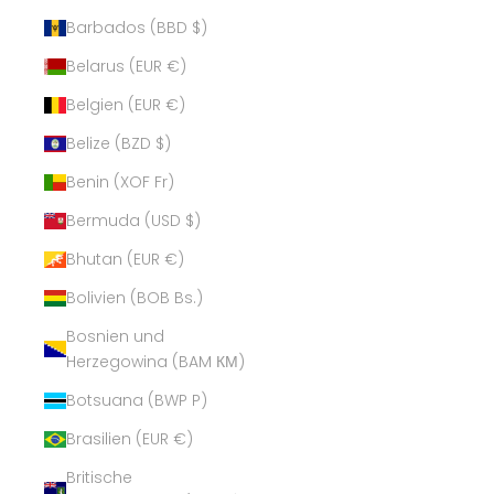
Barbados (BBD $)
Belarus (EUR €)
Belgien (EUR €)
Belize (BZD $)
Benin (XOF Fr)
Bermuda (USD $)
Bhutan (EUR €)
Bolivien (BOB Bs.)
Bosnien und
Herzegowina (BAM КМ)
Botsuana (BWP P)
Brasilien (EUR €)
Britische