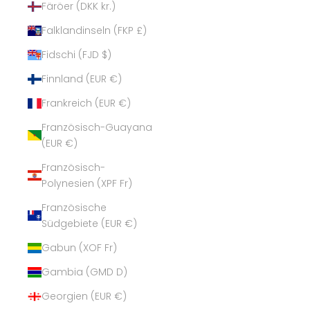
Färöer (DKK kr.)
Falklandinseln (FKP £)
Fidschi (FJD $)
Finnland (EUR €)
Frankreich (EUR €)
Französisch-Guayana
(EUR €)
Französisch-
Polynesien (XPF Fr)
Französische
Südgebiete (EUR €)
Gabun (XOF Fr)
Gambia (GMD D)
Georgien (EUR €)