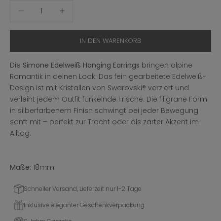
Anzahl verringern
Anzahl erhöhen
IN DEN WARENKORB
Die
Simone Edelweiß Hanging Earrings
bringen alpine
Romantik in deinen Look. Das fein gearbeitete Edelweiß-
Design ist mit Kristallen von Swarovski® verziert und
verleiht jedem Outfit funkelnde Frische. Die filigrane Form
in silberfarbenem Finish schwingt bei jeder Bewegung
sanft mit – perfekt zur Tracht oder als zarter Akzent im
Alltag.
Maße:
18mm
Schneller Versand, Lieferzeit nur 1-2 Tage
Inklusive eleganter Geschenkverpackung