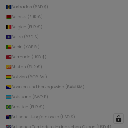
Barbados (BBD $)
Belarus (EUR €)
Belgien (EUR €)
Belize (BZD $)
Benin (XOF Fr)
Bermuda (USD $)
Bhutan (EUR €)
Bolivien (BOB Bs.)
Bosnien und Herzegowina (BAM КМ)
Botsuana (BWP P)
Brasilien (EUR €)
Britische Jungferninseln (USD $)
Britisches Territorium im Indischen Ozean (USD $)