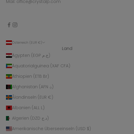
Mail: office@crystalp.com
Österreich (EUR €)
Land
Ägypten (EGP ج.م)
Äquatorialguinea (XAF CFA)
Äthiopien (ETB Br)
Afghanistan (AFN ؋)
Ålandinseln (EUR €)
Albanien (ALL L)
Algerien (DZD د.ج)
Amerikanische Überseeinseln (USD $)