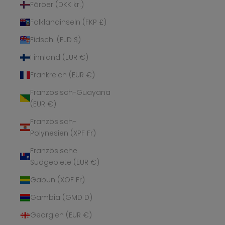
Färöer (DKK kr.)
Falklandinseln (FKP £)
Fidschi (FJD $)
Finnland (EUR €)
Frankreich (EUR €)
Französisch-Guayana
(EUR €)
Französisch-
Polynesien (XPF Fr)
Französische
Südgebiete (EUR €)
Gabun (XOF Fr)
Gambia (GMD D)
Georgien (EUR €)