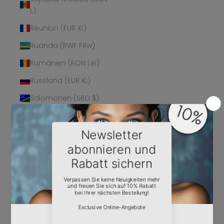
L)
Réunion (EUR €)
Ruanda (RWF FRw)
Rumänien (RON Lei)
Russland (EUR €)
Salomonen (SBD $)
Sambia (EUR €)
Samoa (WST T)
San Marino (EUR €)
São Tomé und
Príncipe (STD Db)
Saudi-Arabien (SAR
ر.س)