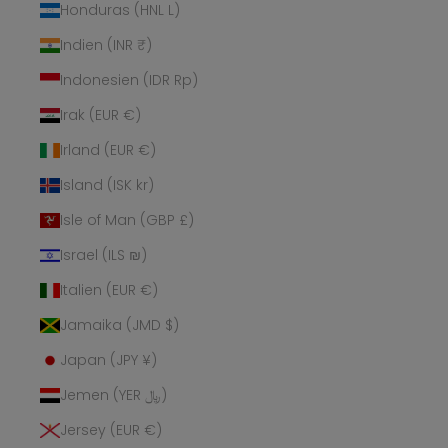
Honduras (HNL L)
Indien (INR ₹)
Indonesien (IDR Rp)
Irak (EUR €)
Irland (EUR €)
Island (ISK kr)
Isle of Man (GBP £)
Israel (ILS ₪)
Italien (EUR €)
Jamaika (JMD $)
Japan (JPY ¥)
Jemen (YER ﷼)
Jersey (EUR €)