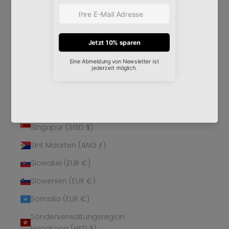
Schweden (SEK kr)
Schweiz (CHF CHF)
Senegal (XOF Fr)
Serbien (RSD РСД)
Seychellen (EUR €)
Sierra Leone (SLL Le)
Simbabwe (USD $)
Singapur (SGD $)
Sint Maarten (ANG ƒ)
Slowakei (EUR €)
Slowenien (EUR €)
Somalia (EUR €)
Sonderverwaltungsregion
Hongkong (HKD $)