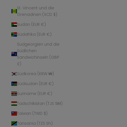
St. Vincent und die
Grenadinen (XCD $)
Sudan (EUR €)
Südafrika (EUR €)
Südgeorgien und die
Südlichen
Sandwichinseln (GBP
£)
Südkorea (KRW ₩)
Südsudan (EUR €)
Suriname (EUR €)
Tadschikistan (TJS ЅМ)
Taiwan (TWD $)
Tansania (TZS Sh)