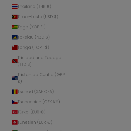
Thailand (THB ฿)
Timor-Leste (USD $)
Togo (XOF Fr)
Tokelau (NZD $)
Tonga (TOP T$)
Trinidad und Tobago
(TTD $)
Tristan da Cunha (GBP
£)
Tschad (XAF CFA)
Tschechien (CZK Kč)
Türkei (EUR €)
Tunesien (EUR €)