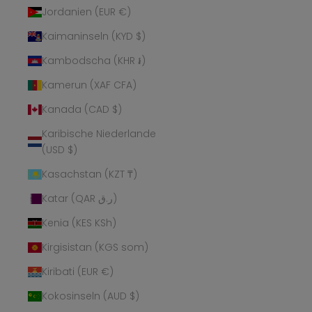
Jordanien (EUR €)
Kaimaninseln (KYD $)
Kambodscha (KHR ៛)
Kamerun (XAF CFA)
Kanada (CAD $)
Karibische Niederlande
(USD $)
Kasachstan (KZT ₸)
Katar (QAR ر.ق)
Kenia (KES KSh)
Kirgisistan (KGS som)
Kiribati (EUR €)
Kokosinseln (AUD $)