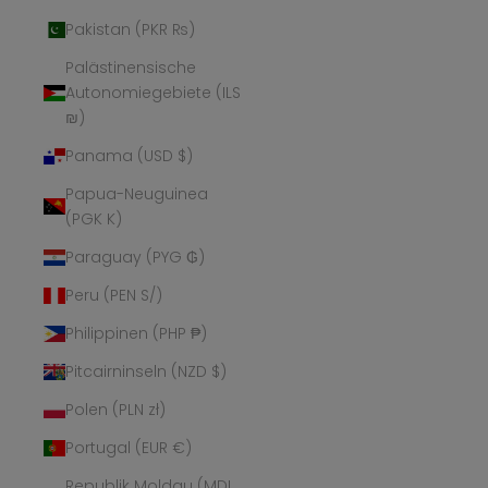
Pakistan (PKR ₨)
Palästinensische
Autonomiegebiete (ILS
₪)
Panama (USD $)
Papua-Neuguinea
(PGK K)
Paraguay (PYG ₲)
Peru (PEN S/)
Philippinen (PHP ₱)
Pitcairninseln (NZD $)
Polen (PLN zł)
Portugal (EUR €)
Republik Moldau (MDL