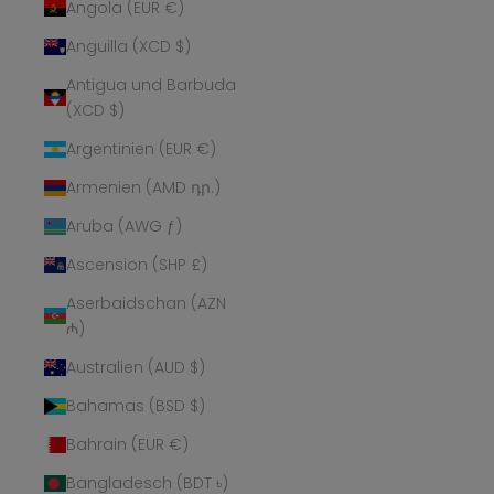
Angola (EUR €)
Anguilla (XCD $)
Antigua und Barbuda
(XCD $)
Argentinien (EUR €)
Armenien (AMD դր.)
Aruba (AWG ƒ)
Ascension (SHP £)
Aserbaidschan (AZN
₼)
Australien (AUD $)
Bahamas (BSD $)
Bahrain (EUR €)
Bangladesch (BDT ৳)