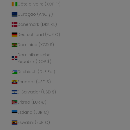
Côte d’Ivoire (XOF Fr)
Curaçao (ANG ƒ)
Dänemark (DKK kr.)
Deutschland (EUR €)
Dominica (XCD $)
Dominikanische
Republik (DOP $)
Dschibuti (DJF Fdj)
Ecuador (USD $)
El Salvador (USD $)
Eritrea (EUR €)
Estland (EUR €)
Eswatini (EUR €)