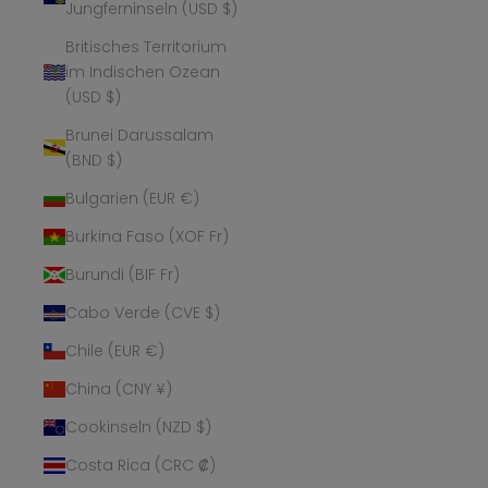
Jungferninseln (USD $)
Britisches Territorium
im Indischen Ozean
(USD $)
Brunei Darussalam
(BND $)
Bulgarien (EUR €)
Burkina Faso (XOF Fr)
Burundi (BIF Fr)
Cabo Verde (CVE $)
Chile (EUR €)
China (CNY ¥)
Cookinseln (NZD $)
Costa Rica (CRC ₡)