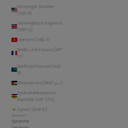
Vereinigte Staaten
(USD $)
Vereinigtes Königreich
(GBP £)
Vietnam (VND ₫)
Wallis und Futuna (XPF
Fr)
Weihnachtsinsel (AUD
$)
Westsahara (MAD د.م.)
Zentralafrikanische
Republik (XAF CFA)
Zypern (EUR €)
Deutsch
Sprache
Deutsch