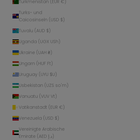
Turkmenistan (EUR €)
Turks- und
Caicosinseln (USD $)
Tuvalu (AUD $)
Uganda (UGX USh)
Ukraine (UAH ₴)
Ungarn (HUF Ft)
Uruguay (UYU $U)
Usbekistan (UZS so'm)
Vanuatu (VUV Vt)
Vatikanstadt (EUR €)
Venezuela (USD $)
Vereinigte Arabische
Emirate (AED د.إ)