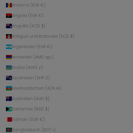
Andorra (EUR €)
Angola (EUR €)
Anguilla (XCD $)
Antigua und Barbuda (XCD $)
Argentinien (EUR €)
Armenien (AMD դր.)
Aruba (AWG ƒ)
Ascension (SHP £)
Aserbaidschan (AZN ₼)
Australien (AUD $)
Bahamas (BSD $)
Bahrain (EUR €)
Bangladesch (BDT ৳)