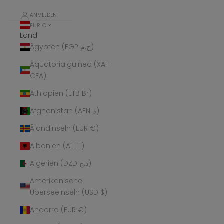
ANMELDEN
EUR €
Land
Ägypten (EGP ج.م)
Äquatorialguinea (XAF
CFA)
Äthiopien (ETB Br)
Afghanistan (AFN ؋)
Ålandinseln (EUR €)
Albanien (ALL L)
Algerien (DZD د.ج)
Amerikanische
Überseeinseln (USD $)
Andorra (EUR €)