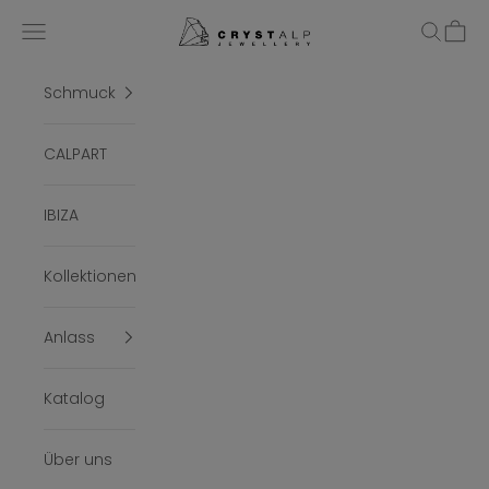
Zum Inhalt springen
crystalpjewelry
Menü
Suchen
Ware
Schmuck
CALPART
IBIZA
Kollektionen
Anlass
Katalog
Über uns