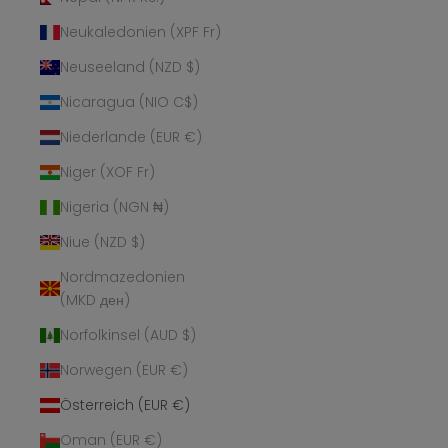
Neukaledonien (XPF Fr)
Neuseeland (NZD $)
Nicaragua (NIO C$)
Niederlande (EUR €)
Niger (XOF Fr)
Nigeria (NGN ₦)
Niue (NZD $)
Nordmazedonien
(MKD ден)
Norfolkinsel (AUD $)
Norwegen (EUR €)
Österreich (EUR €)
Oman (EUR €)