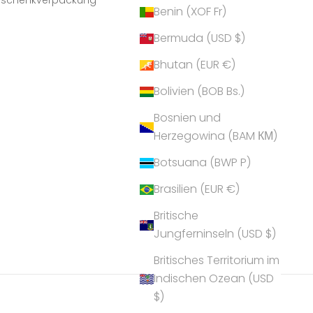
Geschenkverpackung
Benin (XOF Fr)
Bermuda (USD $)
Bhutan (EUR €)
Bolivien (BOB Bs.)
Bosnien und
Herzegowina (BAM КМ)
Botsuana (BWP P)
Brasilien (EUR €)
Britische
Jungferninseln (USD $)
Britisches Territorium im
Indischen Ozean (USD
$)