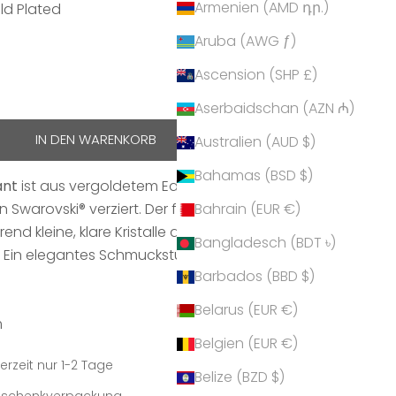
Armenien (AMD դր.)
old Plated
Aruba (AWG ƒ)
Plated
Ascension (SHP £)
hen
Aserbaidschan (AZN ₼)
IN DEN WARENKORB
Australien (AUD $)
Bahamas (BSD $)
ant
ist aus vergoldetem Edelstahl gefertigt und mit
 Swarovski® verziert. Der facettierte Schliff sorgt für
Bahrain (EUR €)
hrend kleine, klare Kristalle den runden Anhänger
Bangladesch (BDT ৳)
n. Ein elegantes Schmuckstück mit moderner
Barbados (BBD $)
Belarus (EUR €)
m
Belgien (EUR €)
erzeit nur 1-2 Tage
Belize (BZD $)