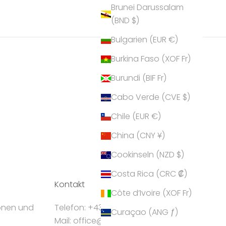
Brunei Darussalam
(BND $)
Bulgarien (EUR €)
Burkina Faso (XOF Fr)
Burundi (BIF Fr)
Cabo Verde (CVE $)
Chile (EUR €)
China (CNY ¥)
Cookinseln (NZD $)
Costa Rica (CRC ₡)
Kontakt
Côte d’Ivoire (XOF Fr)
ionen und
Telefon: +43 5224 55550
Curaçao (ANG ƒ)
Mail: office@crystalp.com