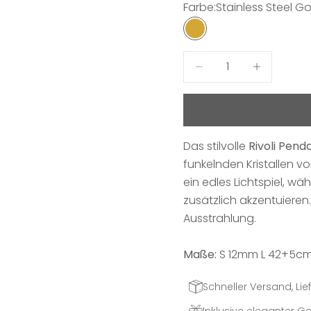
Farbe:
Stainless Steel G
Stainless Steel Gold 
Anzahl verringern
Anzahl erhö
Das stilvolle
Rivoli Pend
funkelnden Kristallen von
ein edles Lichtspiel, wä
zusätzlich akzentuiere
Ausstrahlung.
Maße:
S 12mm L 42+5c
Schneller Versand, Lief