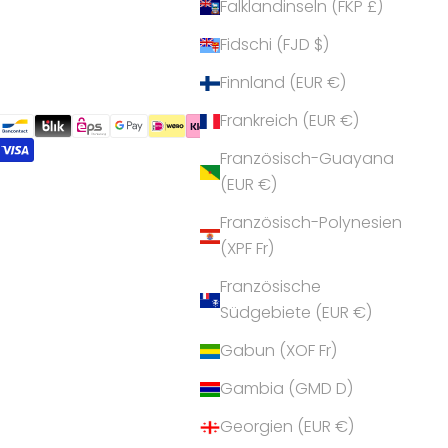
Falklandinseln (FKP £)
Fidschi (FJD $)
Finnland (EUR €)
Frankreich (EUR €)
Französisch-Guayana
(EUR €)
Französisch-Polynesien
(XPF Fr)
Französische
Südgebiete (EUR €)
Gabun (XOF Fr)
Gambia (GMD D)
Georgien (EUR €)