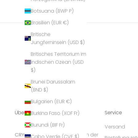
Botsuana (BWP P)
Brasilien (EUR €)
Britische
Jungferninseln (USD $)
Britisches Territorium im
Indischen Ozean (USD
$)
Brunei Darussalam
(BND $)
Bulgarien (EUR €)
Über Uns
Service
Burkina Faso (XOF Fr)
Burundi (BIF Fr)
Versand
CRYST
ALP gilt als Geheimtipp in der
Cabo Verde (CVE $)
Bestellung re