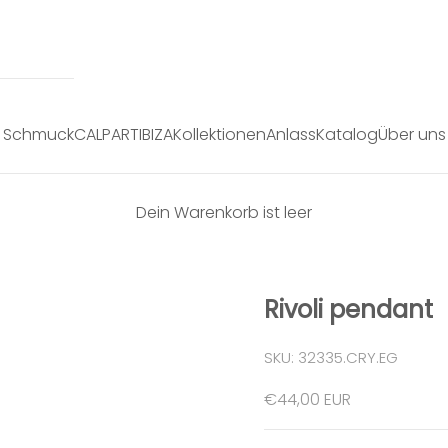
Schmuck
CALPART
IBIZA
Kollektionen
Anlass
Katalog
Über uns
Dein Warenkorb ist leer
Rivoli pendant
SKU: 32335.CRY.EG
Angebot
€44,00 EUR