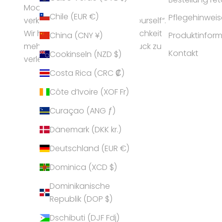
Modeschmuck-Branche und
Chile (EUR €)
Pflegehinweis
verkörpert die Idee „express yourself“.
Wir helfen Frauen ihrer Persönlichkeit
China (CNY ¥)
Produktinfor
mehr Ausstrahlung und Ausdruck zu
Kontakt
Cookinseln (NZD $)
verleihen.
Costa Rica (CRC ₡)
Côte d’Ivoire (XOF Fr)
Curaçao (ANG ƒ)
Dänemark (DKK kr.)
Deutschland (EUR €)
Dominica (XCD $)
Dominikanische
Republik (DOP $)
Dschibuti (DJF Fdj)