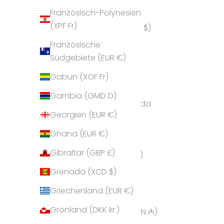
Französisch-Polynesien
Amerikanische
(XPF Fr)
Überseeinseln (USD $)
Französische
Andorra (EUR €)
Südgebiete (EUR €)
Angola (EUR €)
Gabun (XOF Fr)
Anguilla (XCD $)
Gambia (GMD D)
Antigua und Barbuda
Georgien (EUR €)
(XCD $)
Ghana (EUR €)
Argentinien (EUR €)
Gibraltar (GBP £)
Armenien (AMD դր.)
Grenada (XCD $)
Aruba (AWG ƒ)
Griechenland (EUR €)
Ascension (SHP £)
Grönland (DKK kr.)
Aserbaidschan (AZN ₼)