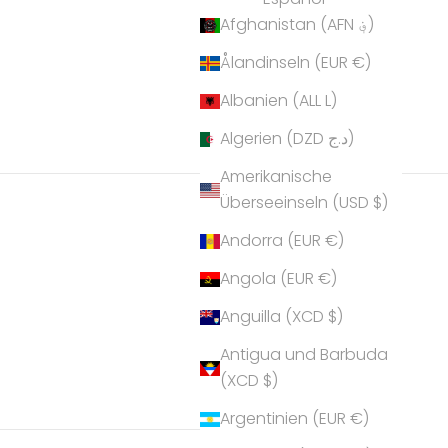
Afghanistan (AFN ؋)
Ålandinseln (EUR €)
Albanien (ALL L)
Algerien (DZD د.ج)
Amerikanische
Überseeinseln (USD $)
Andorra (EUR €)
Angola (EUR €)
Anguilla (XCD $)
Antigua und Barbuda
(XCD $)
Argentinien (EUR €)