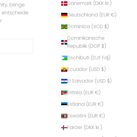
Dänemark (DKK kr.)
ty, bringe
d entscheide
Deutschland (EUR €)
r
Dominica (XCD $)
Dominikanische
Republik (DOP $)
Dschibuti (DJF Fdj)
Ecuador (USD $)
El Salvador (USD $)
Eritrea (EUR €)
Estland (EUR €)
Eswatini (EUR €)
Färöer (DKK kr.)