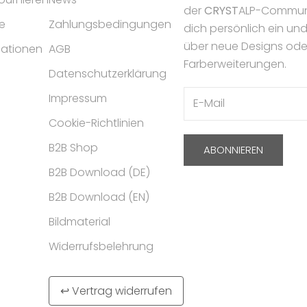
der
CRYST
ALP-Communi
e
Zahlungsbedingungen
dich persönlich ein un
über neue Designs ode
mationen
AGB
Farberweiterungen.
Datenschutzerklärung
Impressum
Cookie-Richtlinien
B2B Shop
ABONNIEREN
B2B Download (DE)
B2B Download (EN)
Bildmaterial
Widerrufsbelehrung
↩ Vertrag widerrufen