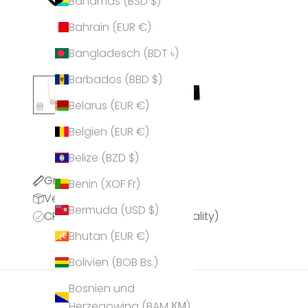
Bahamas (BSD $)
Bahrain (EUR €)
Bangladesch (BDT ৳)
Barbados (BBD $)
Belarus (EUR €)
Belgien (EUR €)
Belize (BZD $)
Größentabelle
Benin (XOF Fr)
Versandinformationen
Bermuda (USD $)
CPQ (CRYSTALP Premium Quality)
Bhutan (EUR €)
Bolivien (BOB Bs.)
Bosnien und
Herzegowina (BAM КМ)