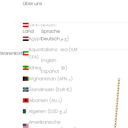
Über uns
EUR €
Deutsch
Land
Sprache
Deutsch
Ägypten (EGP ج.م)
Äquatorialguinea (XAF
Italiano
Warenkorb
CFA)
English
Äthiopien (ETB Br)
Español
Afghanistan (AFN ؋)
Ålandinseln (EUR €)
Albanien (ALL L)
Algerien (DZD د.ج)
Amerikanische