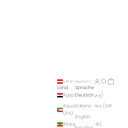
Anmelden
Suchen
Warenko
EUR €
Deutsch
Land
Sprache
Deutsch
Ägypten (EGP ج.م)
Äquatorialguinea (XAF
Italiano
CFA)
English
Äthiopien (ETB Br)
Español