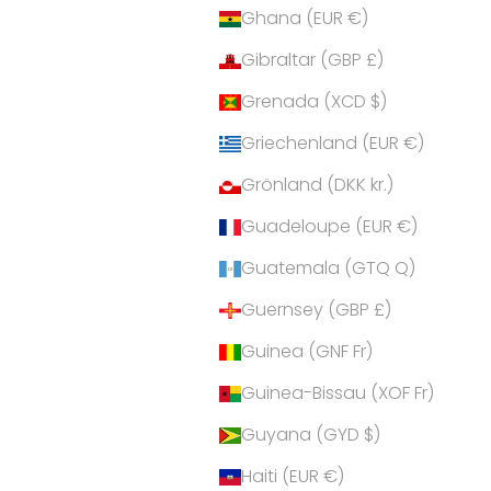
Ghana (EUR €)
Gibraltar (GBP £)
Grenada (XCD $)
Griechenland (EUR €)
Grönland (DKK kr.)
Guadeloupe (EUR €)
Guatemala (GTQ Q)
Guernsey (GBP £)
Guinea (GNF Fr)
Guinea-Bissau (XOF Fr)
Guyana (GYD $)
Haiti (EUR €)