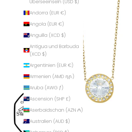
Überseeinseln (USD $)
Andorra (EUR €)
Angola (EUR €)
Anguilla (XCD $)
Antigua und Barbuda
(XCD $)
Argentinien (EUR €)
Armenien (AMD դր.)
Aruba (AWG ƒ)
Ascension (SHP £)
Aserbaidschan (AZN ₼)
Australien (AUD $)