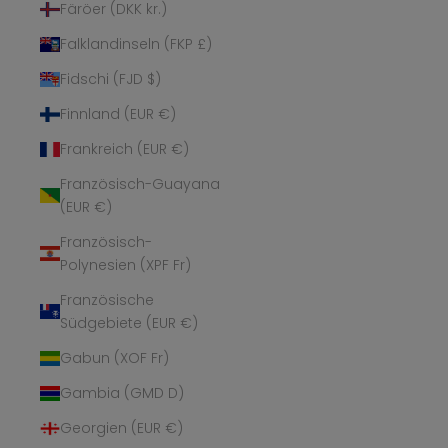
Färöer (DKK kr.)
Falklandinseln (FKP £)
Fidschi (FJD $)
Finnland (EUR €)
Frankreich (EUR €)
Französisch-Guayana
(EUR €)
Französisch-
Polynesien (XPF Fr)
Französische
Südgebiete (EUR €)
Gabun (XOF Fr)
Gambia (GMD D)
Georgien (EUR €)