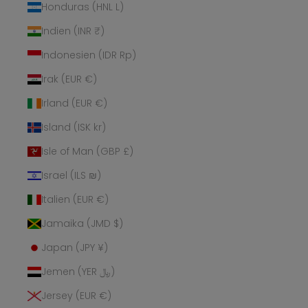
Honduras (HNL L)
Indien (INR ₹)
Indonesien (IDR Rp)
Irak (EUR €)
Irland (EUR €)
Island (ISK kr)
Isle of Man (GBP £)
Israel (ILS ₪)
Italien (EUR €)
Jamaika (JMD $)
Japan (JPY ¥)
Jemen (YER ﷼)
Jersey (EUR €)