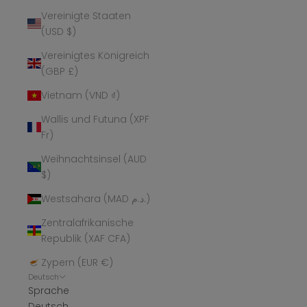
Vereinigte Staaten
(USD $)
Vereinigtes Königreich
(GBP £)
Vietnam (VND ₫)
Wallis und Futuna (XPF
Fr)
Weihnachtsinsel (AUD
$)
Westsahara (MAD د.م.)
Zentralafrikanische
Republik (XAF CFA)
Zypern (EUR €)
Deutsch
Sprache
Deutsch