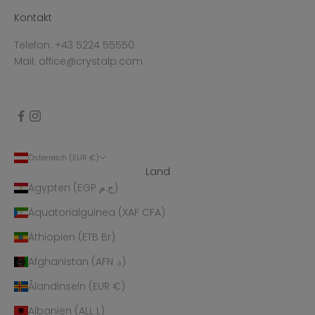
Kontakt
Telefon: +43 5224 55550
Mail: office@crystalp.com
Österreich (EUR €)
Land
Ägypten (EGP ج.م)
Äquatorialguinea (XAF CFA)
Äthiopien (ETB Br)
Afghanistan (AFN ؋)
Ålandinseln (EUR €)
Albanien (ALL L)