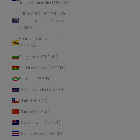
Jungferninseln (USD $)
Britisches Territorium
im Indischen Ozean
(USD $)
Brunei Darussalam
(BND $)
Bulgarien (EUR €)
Burkina Faso (XOF Fr)
Burundi (BIF Fr)
Cabo Verde (CVE $)
Chile (EUR €)
China (CNY ¥)
Cookinseln (NZD $)
Costa Rica (CRC ₡)