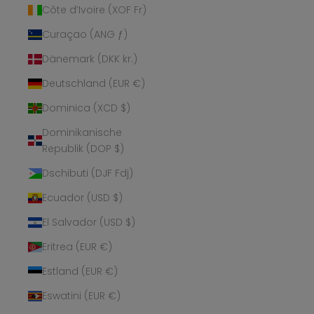
Côte d’Ivoire (XOF Fr)
Curaçao (ANG ƒ)
Dänemark (DKK kr.)
Deutschland (EUR €)
Dominica (XCD $)
Dominikanische
Republik (DOP $)
Dschibuti (DJF Fdj)
Ecuador (USD $)
El Salvador (USD $)
Eritrea (EUR €)
Estland (EUR €)
Eswatini (EUR €)