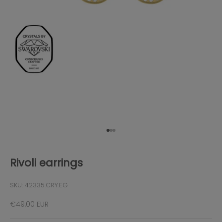
Gehe zu Element 1
Gehe zu Element 2
Gehe zu Element 3
Rivoli earrings
SKU: 42335.CRY.EG
Angebot
€49,00 EUR