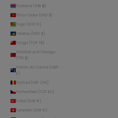
Thailand (THB ฿)
Timor-Leste (USD $)
Togo (XOF Fr)
Tokelau (NZD $)
Tonga (TOP T$)
Trinidad und Tobago
(TTD $)
Tristan da Cunha (GBP
£)
Tschad (XAF CFA)
Tschechien (CZK Kč)
Türkei (EUR €)
Tunesien (EUR €)