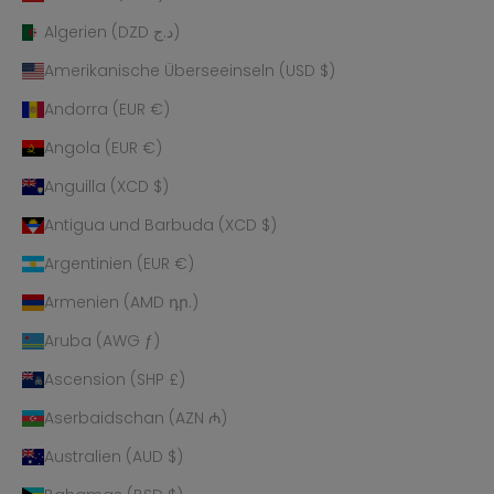
Algerien (DZD د.ج)
Amerikanische Überseeinseln (USD $)
Andorra (EUR €)
Angola (EUR €)
Anguilla (XCD $)
Antigua und Barbuda (XCD $)
Argentinien (EUR €)
Armenien (AMD դր.)
Aruba (AWG ƒ)
Ascension (SHP £)
Aserbaidschan (AZN ₼)
Australien (AUD $)