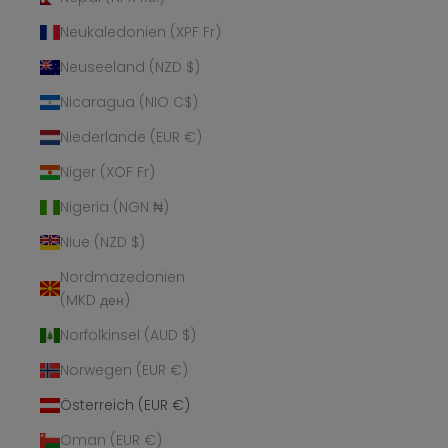
Neukaledonien (XPF Fr)
Neuseeland (NZD $)
Nicaragua (NIO C$)
Niederlande (EUR €)
Niger (XOF Fr)
Nigeria (NGN ₦)
Niue (NZD $)
Nordmazedonien
(MKD ден)
Norfolkinsel (AUD $)
Norwegen (EUR €)
Österreich (EUR €)
Oman (EUR €)