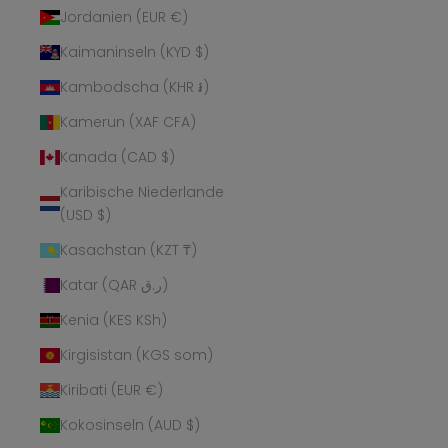
Jordanien (EUR €)
Kaimaninseln (KYD $)
Kambodscha (KHR ៛)
Kamerun (XAF CFA)
Kanada (CAD $)
Karibische Niederlande
(USD $)
Kasachstan (KZT ₸)
Katar (QAR ر.ق)
Kenia (KES KSh)
Kirgisistan (KGS som)
Kiribati (EUR €)
Kokosinseln (AUD $)