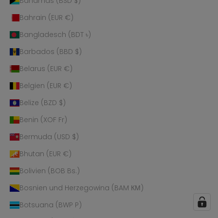
Bahamas (BSD $)
Bahrain (EUR €)
Bangladesch (BDT ৳)
Barbados (BBD $)
Belarus (EUR €)
Belgien (EUR €)
Belize (BZD $)
Benin (XOF Fr)
Bermuda (USD $)
Bhutan (EUR €)
Bolivien (BOB Bs.)
Bosnien und Herzegowina (BAM КМ)
Botsuana (BWP P)