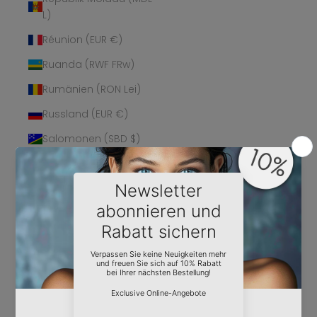
L)
Réunion (EUR €)
Ruanda (RWF FRw)
Rumänien (RON Lei)
Russland (EUR €)
Salomonen (SBD $)
Sambia (EUR €)
Samoa (WST T)
San Marino (EUR €)
São Tomé und
Príncipe (STD Db)
Saudi-Arabien (SAR
ر.س)