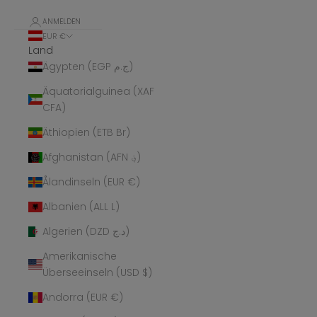
ANMELDEN
EUR €
Land
Ägypten (EGP ج.م)
Äquatorialguinea (XAF
CFA)
Äthiopien (ETB Br)
Afghanistan (AFN ؋)
Ålandinseln (EUR €)
Albanien (ALL L)
Algerien (DZD د.ج)
Amerikanische
Überseeinseln (USD $)
Andorra (EUR €)