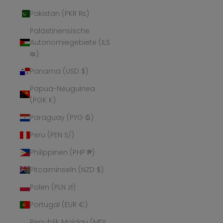
Pakistan (PKR ₨)
Palästinensische
Autonomiegebiete (ILS
₪)
Panama (USD $)
Papua-Neuguinea
(PGK K)
Paraguay (PYG ₲)
Peru (PEN S/)
Philippinen (PHP ₱)
Pitcairninseln (NZD $)
Polen (PLN zł)
Portugal (EUR €)
Republik Moldau (MDL