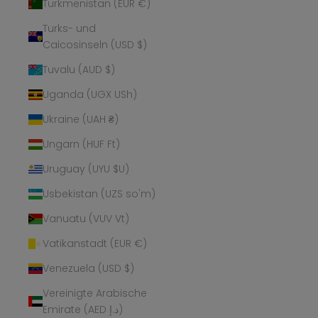
Turkmenistan (EUR €)
Turks- und
Caicosinseln (USD $)
Tuvalu (AUD $)
Uganda (UGX USh)
Ukraine (UAH ₴)
Ungarn (HUF Ft)
Uruguay (UYU $U)
Usbekistan (UZS so'm)
Vanuatu (VUV Vt)
Vatikanstadt (EUR €)
Venezuela (USD $)
Vereinigte Arabische
Emirate (AED د.إ)