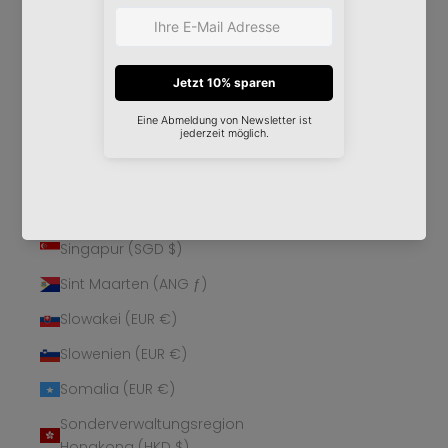
Schweden (SEK kr)
Schweiz (CHF CHF)
Senegal (XOF Fr)
Serbien (RSD РСД)
Seychellen (EUR €)
Sierra Leone (SLL Le)
Simbabwe (USD $)
Singapur (SGD $)
Sint Maarten (ANG ƒ)
Slowakei (EUR €)
Slowenien (EUR €)
Somalia (EUR €)
Sonderverwaltungsregion
Hongkong (HKD $)