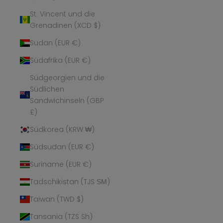
St. Vincent und die
Grenadinen (XCD $)
Sudan (EUR €)
Südafrika (EUR €)
Südgeorgien und die
Südlichen
Sandwichinseln (GBP
£)
Südkorea (KRW ₩)
Südsudan (EUR €)
Suriname (EUR €)
Tadschikistan (TJS ЅМ)
Taiwan (TWD $)
Tansania (TZS Sh)