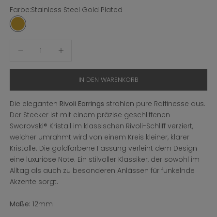
Farbe:
Stainless Steel Gold Plated
Stainless Steel Gold Plated
Anzahl verringern
Anzahl erhöhen
IN DEN WARENKORB
Die eleganten
Rivoli Earrings
strahlen pure Raffinesse aus.
Der Stecker ist mit einem präzise geschliffenen
Swarovski® Kristall im klassischen Rivoli-Schliff verziert,
welcher umrahmt wird von einem Kreis kleiner, klarer
Kristalle. Die goldfarbene Fassung verleiht dem Design
eine luxuriöse Note. Ein stilvoller Klassiker, der sowohl im
Alltag als auch zu besonderen Anlässen für funkelnde
Akzente sorgt.
Maße:
12mm