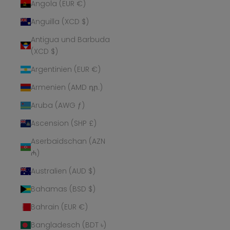
Angola (EUR €)
Anguilla (XCD $)
Antigua und Barbuda
(XCD $)
Argentinien (EUR €)
Armenien (AMD դր.)
Aruba (AWG ƒ)
Ascension (SHP £)
Aserbaidschan (AZN
₼)
Australien (AUD $)
Bahamas (BSD $)
Bahrain (EUR €)
Bangladesch (BDT ৳)