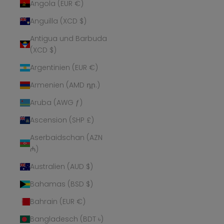
Angola (EUR €)
Anguilla (XCD $)
Antigua und Barbuda
(XCD $)
Argentinien (EUR €)
Armenien (AMD դր.)
Aruba (AWG ƒ)
Ascension (SHP £)
Aserbaidschan (AZN
₼)
Australien (AUD $)
Bahamas (BSD $)
Bahrain (EUR €)
Bangladesch (BDT ৳)