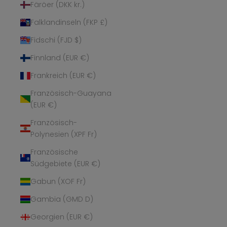
Färöer (DKK kr.)
Falklandinseln (FKP £)
Fidschi (FJD $)
Finnland (EUR €)
Frankreich (EUR €)
Französisch-Guayana
(EUR €)
Französisch-
Polynesien (XPF Fr)
Französische
Südgebiete (EUR €)
Gabun (XOF Fr)
Gambia (GMD D)
Georgien (EUR €)