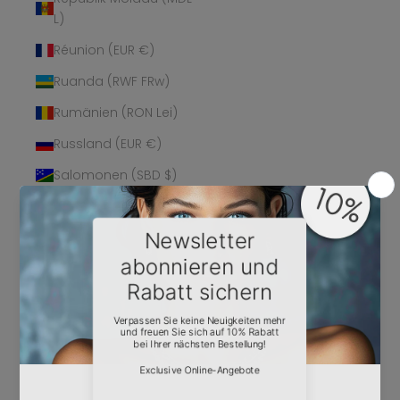
L)
Réunion (EUR €)
Ruanda (RWF FRw)
Rumänien (RON Lei)
Russland (EUR €)
Salomonen (SBD $)
Sambia (EUR €)
Samoa (WST T)
San Marino (EUR €)
São Tomé und
Príncipe (STD Db)
Saudi-Arabien (SAR
ر.س)