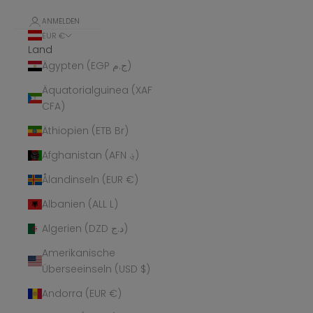
ANMELDEN
EUR €
Land
Ägypten (EGP ج.م)
Äquatorialguinea (XAF
CFA)
Äthiopien (ETB Br)
Afghanistan (AFN ؋)
Ålandinseln (EUR €)
Albanien (ALL L)
Algerien (DZD د.ج)
Amerikanische
Überseeinseln (USD $)
Andorra (EUR €)