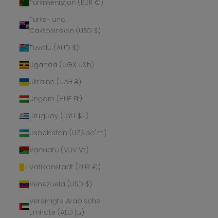
Turkmenistan (EUR €)
Turks- und
Caicosinseln (USD $)
Tuvalu (AUD $)
Uganda (UGX USh)
Ukraine (UAH ₴)
Ungarn (HUF Ft)
Uruguay (UYU $U)
Usbekistan (UZS so'm)
Vanuatu (VUV Vt)
Vatikanstadt (EUR €)
Venezuela (USD $)
Vereinigte Arabische
Emirate (AED د.إ)