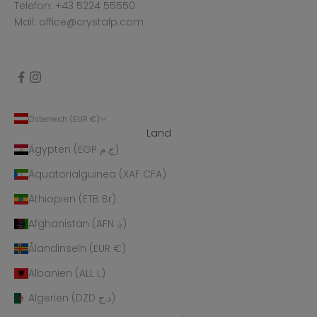
Telefon: +43 5224 55550
Mail: office@crystalp.com
Österreich (EUR €)
Land
Ägypten (EGP ج.م)
Äquatorialguinea (XAF CFA)
Äthiopien (ETB Br)
Afghanistan (AFN ؋)
Ålandinseln (EUR €)
Albanien (ALL L)
Algerien (DZD د.ج)