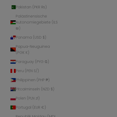
Pakistan (PKR ₨)
Palästinensische
Autonomiegebiete (ILS
₪)
Panama (USD $)
Papua-Neuguinea
(PGK K)
Paraguay (PYG ₲)
Peru (PEN S/)
Philippinen (PHP ₱)
Pitcairninseln (NZD $)
Polen (PLN zł)
Portugal (EUR €)
Republik Moldau (MDL