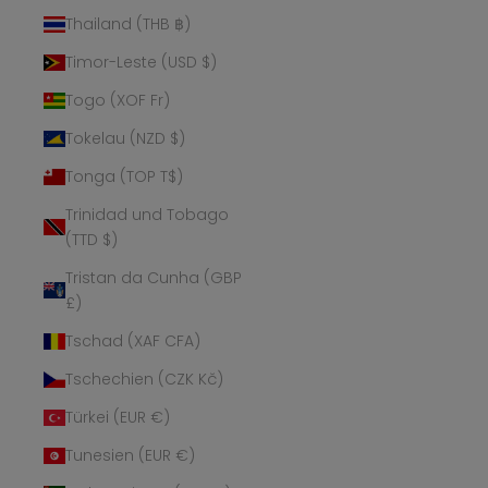
Thailand (THB ฿)
Timor-Leste (USD $)
Togo (XOF Fr)
Tokelau (NZD $)
Tonga (TOP T$)
Trinidad und Tobago
(TTD $)
Tristan da Cunha (GBP
£)
Tschad (XAF CFA)
Tschechien (CZK Kč)
Türkei (EUR €)
Tunesien (EUR €)