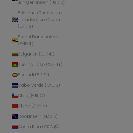
Jungferninseln (USD $)
Britisches Territorium
im Indischen Ozean
(USD $)
Brunei Darussalam
(BND $)
Bulgarien (EUR €)
Burkina Faso (XOF Fr)
Burundi (BIF Fr)
Cabo Verde (CVE $)
Chile (EUR €)
China (CNY ¥)
Cookinseln (NZD $)
Costa Rica (CRC ₡)