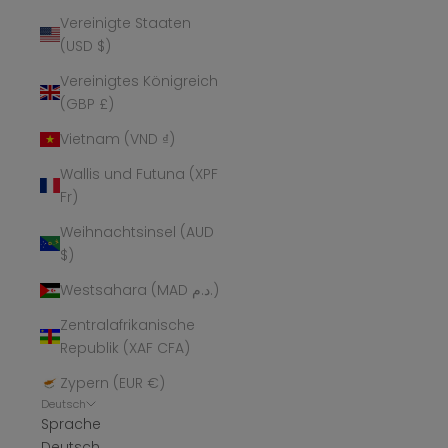
Vereinigte Staaten
(USD $)
Vereinigtes Königreich
(GBP £)
Vietnam (VND ₫)
Wallis und Futuna (XPF
Fr)
Weihnachtsinsel (AUD
$)
Westsahara (MAD د.م.)
Zentralafrikanische
Republik (XAF CFA)
Zypern (EUR €)
Deutsch
Sprache
Deutsch