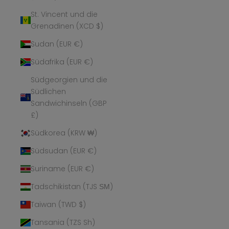
St. Vincent und die
Grenadinen (XCD $)
Sudan (EUR €)
Südafrika (EUR €)
Südgeorgien und die
Südlichen
Sandwichinseln (GBP
£)
Südkorea (KRW ₩)
Südsudan (EUR €)
Suriname (EUR €)
Tadschikistan (TJS ЅМ)
Taiwan (TWD $)
Tansania (TZS Sh)