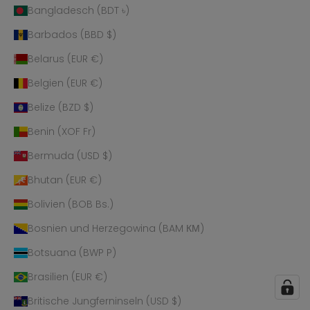
Bangladesch (BDT ৳)
Barbados (BBD $)
Belarus (EUR €)
Belgien (EUR €)
Belize (BZD $)
Benin (XOF Fr)
Bermuda (USD $)
Bhutan (EUR €)
Bolivien (BOB Bs.)
Bosnien und Herzegowina (BAM КМ)
Botsuana (BWP P)
Brasilien (EUR €)
Britische Jungferninseln (USD $)