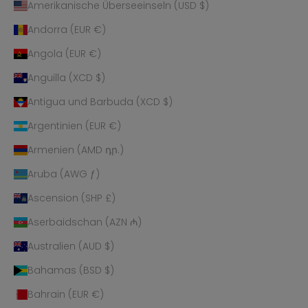
Amerikanische Überseeinseln (USD $)
Andorra (EUR €)
Angola (EUR €)
Anguilla (XCD $)
Antigua und Barbuda (XCD $)
Argentinien (EUR €)
Armenien (AMD դր.)
Aruba (AWG ƒ)
Ascension (SHP £)
Aserbaidschan (AZN ₼)
Australien (AUD $)
Bahamas (BSD $)
Bahrain (EUR €)