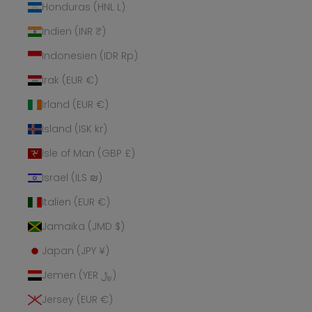
Honduras (HNL L)
Indien (INR ₹)
Indonesien (IDR Rp)
Irak (EUR €)
Irland (EUR €)
Island (ISK kr)
Isle of Man (GBP £)
Israel (ILS ₪)
Italien (EUR €)
Jamaika (JMD $)
Japan (JPY ¥)
Jemen (YER ﷼)
Jersey (EUR €)