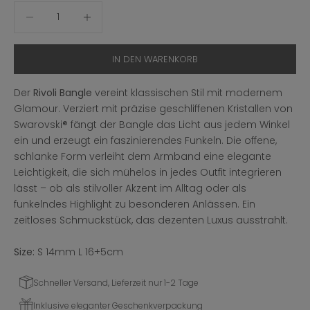
Anzahl verringern
Anzahl erhöhen
IN DEN WARENKORB
Der
Rivoli Bangle
vereint klassischen Stil mit modernem
Glamour. Verziert mit präzise geschliffenen Kristallen von
Swarovski® fängt der Bangle das Licht aus jedem Winkel
ein und erzeugt ein faszinierendes Funkeln. Die offene,
schlanke Form verleiht dem Armband eine elegante
Leichtigkeit, die sich mühelos in jedes Outfit integrieren
lässt – ob als stilvoller Akzent im Alltag oder als
funkelndes Highlight zu besonderen Anlässen. Ein
zeitloses Schmuckstück, das dezenten Luxus ausstrahlt.
Size:
S 14mm L 16+5cm
Schneller Versand, Lieferzeit nur 1-2 Tage
Inklusive eleganter Geschenkverpackung