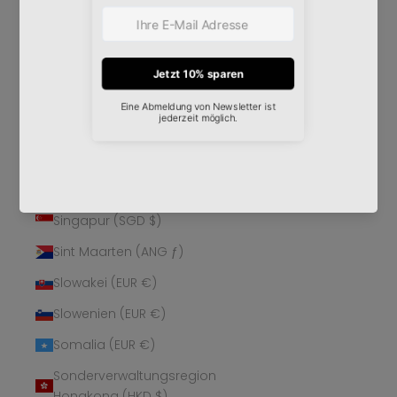
Schweden (SEK kr)
Schweiz (CHF CHF)
Senegal (XOF Fr)
Serbien (RSD РСД)
Seychellen (EUR €)
Sierra Leone (SLL Le)
Simbabwe (USD $)
Singapur (SGD $)
Sint Maarten (ANG ƒ)
Slowakei (EUR €)
Slowenien (EUR €)
Somalia (EUR €)
Sonderverwaltungsregion
Hongkong (HKD $)