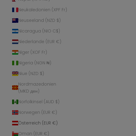
Neukaledonien (XPF Fr)
Neuseeland (NZD $)
Nicaragua (NIO C$)
Niederlande (EUR €)
Niger (XOF Fr)
Nigeria (NGN ₦)
Niue (NZD $)
Nordmazedonien
(MKD ден)
Norfolkinsel (AUD $)
Norwegen (EUR €)
Österreich (EUR €)
Oman (EUR €)