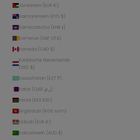
Jordanien (EUR €)
Kaimaninseln (KYD $)
Kambodscha (KHR ៛)
Kamerun (XAF CFA)
Kanada (CAD $)
Karibische Niederlande
(USD $)
Kasachstan (KZT ₸)
Katar (QAR ر.ق)
Kenia (KES KSh)
Kirgisistan (KGS som)
Kiribati (EUR €)
Kokosinseln (AUD $)