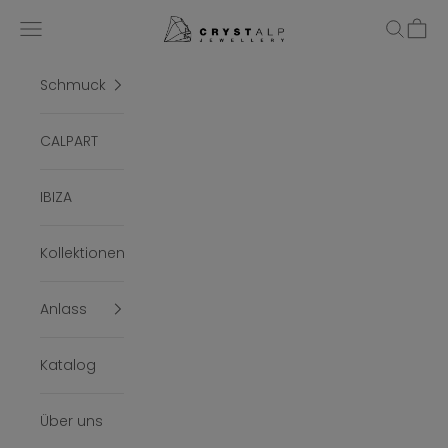
Zum Inhalt springen
crystalpjewelry
Menü
Suchen
Ware
Schmuck
CALPART
IBIZA
Kollektionen
Anlass
Katalog
Über uns