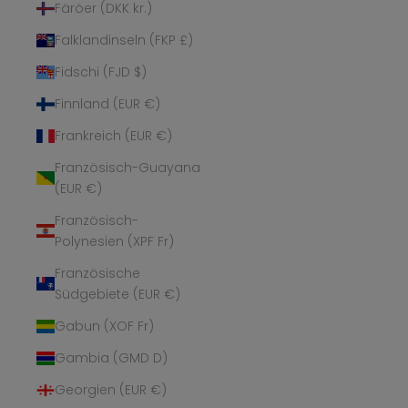
Färöer (DKK kr.)
Falklandinseln (FKP £)
Fidschi (FJD $)
Finnland (EUR €)
Frankreich (EUR €)
Französisch-Guayana
(EUR €)
Französisch-
Polynesien (XPF Fr)
Französische
Südgebiete (EUR €)
Gabun (XOF Fr)
Gambia (GMD D)
Georgien (EUR €)