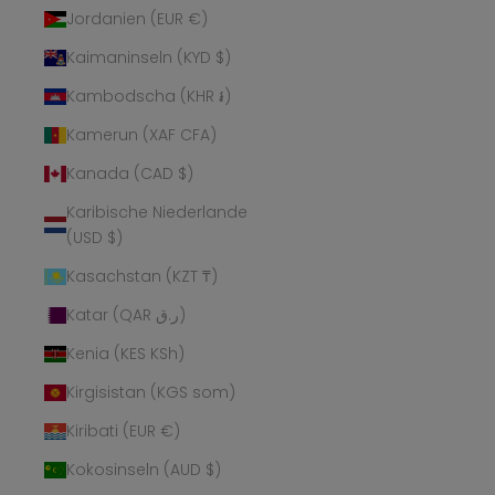
Jordanien (EUR €)
Kaimaninseln (KYD $)
Kambodscha (KHR ៛)
Kamerun (XAF CFA)
Kanada (CAD $)
Karibische Niederlande
(USD $)
Kasachstan (KZT ₸)
Katar (QAR ر.ق)
Kenia (KES KSh)
Kirgisistan (KGS som)
Kiribati (EUR €)
Kokosinseln (AUD $)