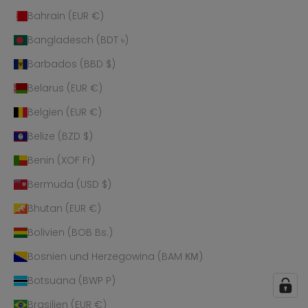
Bahrain (EUR €)
Bangladesch (BDT ৳)
Barbados (BBD $)
Belarus (EUR €)
Belgien (EUR €)
Belize (BZD $)
Benin (XOF Fr)
Bermuda (USD $)
Bhutan (EUR €)
Bolivien (BOB Bs.)
Bosnien und Herzegowina (BAM КМ)
Botsuana (BWP P)
Brasilien (EUR €)