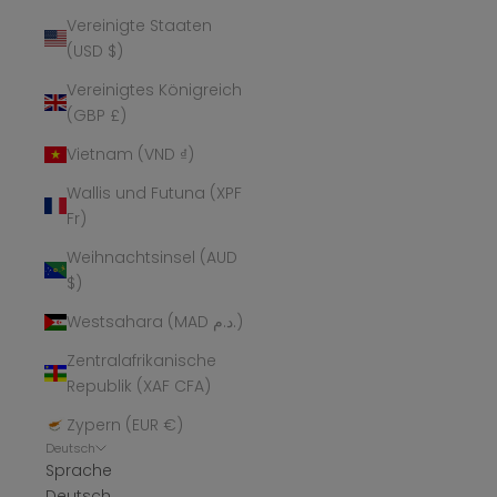
Vereinigte Staaten
(USD $)
Vereinigtes Königreich
(GBP £)
Vietnam (VND ₫)
Wallis und Futuna (XPF
Fr)
Weihnachtsinsel (AUD
$)
Westsahara (MAD د.م.)
Zentralafrikanische
Republik (XAF CFA)
Zypern (EUR €)
Deutsch
Sprache
Deutsch