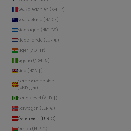
Neukaledonien (XPF Fr)
Neuseeland (NZD $)
Nicaragua (NIO C$)
Niederlande (EUR €)
Niger (XOF Fr)
Nigeria (NGN ₦)
Niue (NZD $)
Nordmazedonien
(MKD ден)
Norfolkinsel (AUD $)
Norwegen (EUR €)
Österreich (EUR €)
Oman (EUR €)