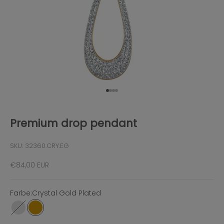
Gehe zu Element 1
Gehe zu Element 2
Gehe zu Element 3
Gehe zu Element 4
Premium drop pendant
SKU: 32360.CRY.EG
Angebot
€84,00 EUR
Farbe:
Crystal Gold Plated
Stainless Steel
Crystal Gold Plated