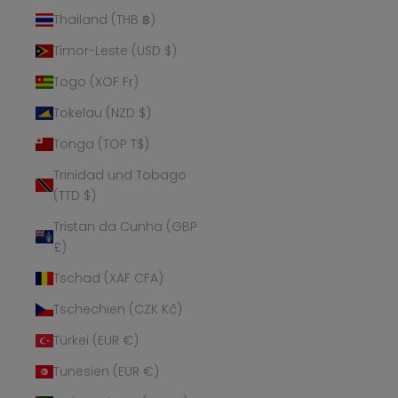
Thailand (THB ฿)
Timor-Leste (USD $)
Togo (XOF Fr)
Tokelau (NZD $)
Tonga (TOP T$)
Trinidad und Tobago
(TTD $)
Tristan da Cunha (GBP
£)
Tschad (XAF CFA)
Tschechien (CZK Kč)
Türkei (EUR €)
Tunesien (EUR €)