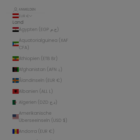
ANMELDEN
EUR €
Land
Ägypten (EGP ج.م)
Äquatorialguinea (XAF
CFA)
Äthiopien (ETB Br)
Afghanistan (AFN ؋)
Ålandinseln (EUR €)
Albanien (ALL L)
Algerien (DZD د.ج)
Amerikanische
Überseeinseln (USD $)
Andorra (EUR €)