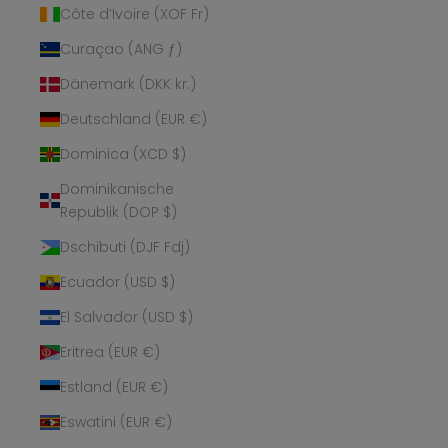
Côte d’Ivoire (XOF Fr)
Curaçao (ANG ƒ)
Dänemark (DKK kr.)
Deutschland (EUR €)
Dominica (XCD $)
Dominikanische
Republik (DOP $)
Dschibuti (DJF Fdj)
Ecuador (USD $)
El Salvador (USD $)
Eritrea (EUR €)
Estland (EUR €)
Eswatini (EUR €)