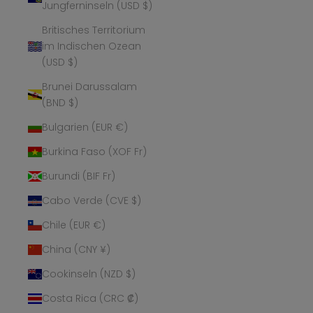
Jungferninseln (USD $)
Britisches Territorium
im Indischen Ozean
(USD $)
Brunei Darussalam
(BND $)
Bulgarien (EUR €)
Burkina Faso (XOF Fr)
Burundi (BIF Fr)
Cabo Verde (CVE $)
Chile (EUR €)
China (CNY ¥)
Cookinseln (NZD $)
Costa Rica (CRC ₡)