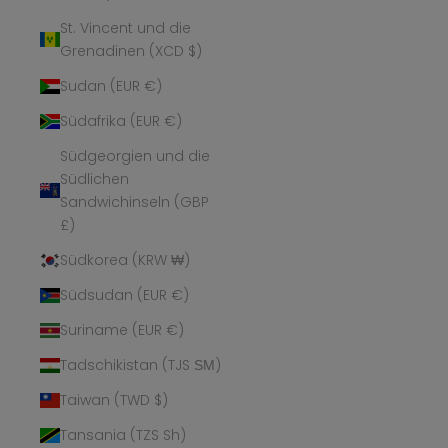
St. Vincent und die
Grenadinen (XCD $)
Sudan (EUR €)
Südafrika (EUR €)
Südgeorgien und die
Südlichen
Sandwichinseln (GBP
£)
Südkorea (KRW ₩)
Südsudan (EUR €)
Suriname (EUR €)
Tadschikistan (TJS ЅМ)
Taiwan (TWD $)
Tansania (TZS Sh)