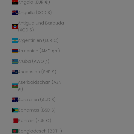
Angola (EUR €)
Anguilla (XCD $)
Antigua und Barbuda
(XCD $)
Argentinien (EUR €)
Armenien (AMD դր.)
Aruba (AWG ƒ)
Ascension (SHP £)
Aserbaidschan (AZN
₼)
Australien (AUD $)
Bahamas (BSD $)
Bahrain (EUR €)
Bangladesch (BDT ৳)