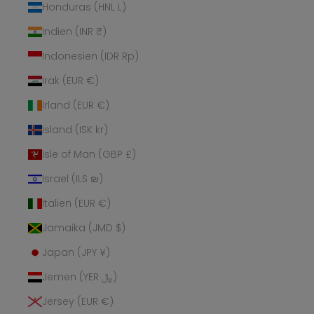
Honduras (HNL L)
Indien (INR ₹)
Indonesien (IDR Rp)
Irak (EUR €)
Irland (EUR €)
Island (ISK kr)
Isle of Man (GBP £)
Israel (ILS ₪)
Italien (EUR €)
Jamaika (JMD $)
Japan (JPY ¥)
Jemen (YER ﷼)
Jersey (EUR €)