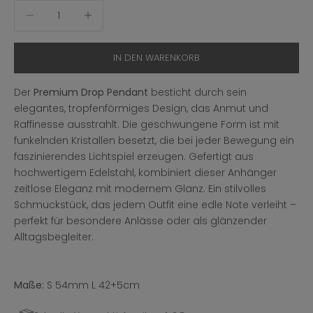
Anzahl verringern
Anzahl erhöhen
IN DEN WARENKORB
Der
Premium Drop Pendant
besticht durch sein
elegantes, tropfenförmiges Design, das Anmut und
Raffinesse ausstrahlt. Die geschwungene Form ist mit
funkelnden Kristallen besetzt, die bei jeder Bewegung ein
faszinierendes Lichtspiel erzeugen. Gefertigt aus
hochwertigem Edelstahl, kombiniert dieser Anhänger
zeitlose Eleganz mit modernem Glanz. Ein stilvolles
Schmuckstück, das jedem Outfit eine edle Note verleiht –
perfekt für besondere Anlässe oder als glänzender
Alltagsbegleiter.
Maße:
S 54mm L 42+5cm