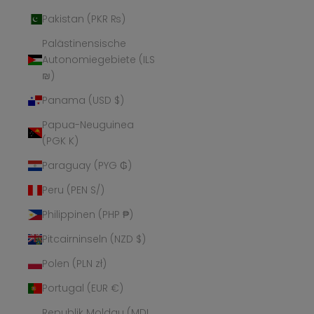
Pakistan (PKR ₨)
Palästinensische
Autonomiegebiete (ILS
₪)
Panama (USD $)
Papua-Neuguinea
(PGK K)
Paraguay (PYG ₲)
Peru (PEN S/)
Philippinen (PHP ₱)
Pitcairninseln (NZD $)
Polen (PLN zł)
Portugal (EUR €)
Republik Moldau (MDL