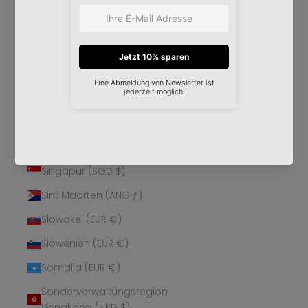
Schweden (SEK kr)
Schweiz (CHF CHF)
Senegal (XOF Fr)
Serbien (RSD РСД)
Seychellen (EUR €)
Sierra Leone (SLL Le)
Simbabwe (USD $)
Singapur (SGD $)
Sint Maarten (ANG ƒ)
Slowakei (EUR €)
Slowenien (EUR €)
Somalia (EUR €)
Sonderverwaltungsregion
Hongkong (HKD $)