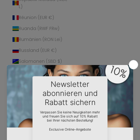
L)
Réunion (EUR €)
Ruanda (RWF FRw)
Rumänien (RON Lei)
Russland (EUR €)
Salomonen (SBD $)
Sambia (EUR €)
Samoa (WST T)
San Marino (EUR €)
São Tomé und
Príncipe (STD Db)
Saudi-Arabien (SAR
ر.س)