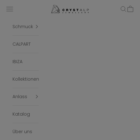
Zum Inhalt springen
crystalpjewelry
Menü
Suchen
Ware
Schmuck
CALPART
IBIZA
Kollektionen
Anlass
Katalog
Über uns