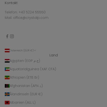
Kontakt
Telefon: +43 5224 55550
Mail: office@crystalp.com
Österreich (EUR €)
Land
Ägypten (EGP ج.م)
Äquatorialguinea (XAF CFA)
Äthiopien (ETB Br)
Afghanistan (AFN ؋)
Ålandinseln (EUR €)
Albanien (ALL L)