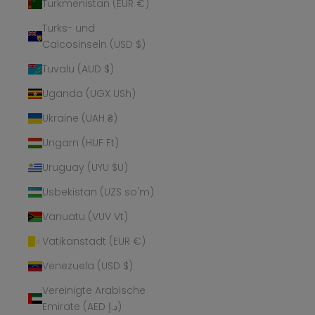
Turkmenistan (EUR €)
Turks- und
Caicosinseln (USD $)
Tuvalu (AUD $)
Uganda (UGX USh)
Ukraine (UAH ₴)
Ungarn (HUF Ft)
Uruguay (UYU $U)
Usbekistan (UZS so'm)
Vanuatu (VUV Vt)
Vatikanstadt (EUR €)
Venezuela (USD $)
Vereinigte Arabische
Emirate (AED د.إ)