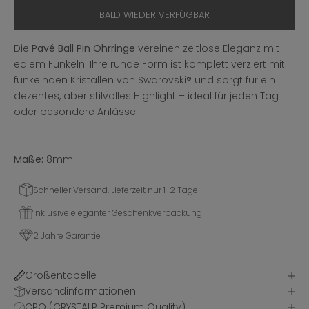
BALD WIEDER VERFÜGBAR
Die
Pavé Ball Pin Ohrringe
vereinen zeitlose Eleganz mit
edlem Funkeln. Ihre runde Form ist komplett verziert mit
funkelnden Kristallen von Swarovski® und sorgt für ein
dezentes, aber stilvolles Highlight – ideal für jeden Tag
oder besondere Anlässe.
Maße:
8mm
Schneller Versand, Lieferzeit nur 1-2 Tage
Inklusive eleganter Geschenkverpackung
2 Jahre Garantie
Größentabelle
Versandinformationen
CPQ (CRYSTALP Premium Quality)