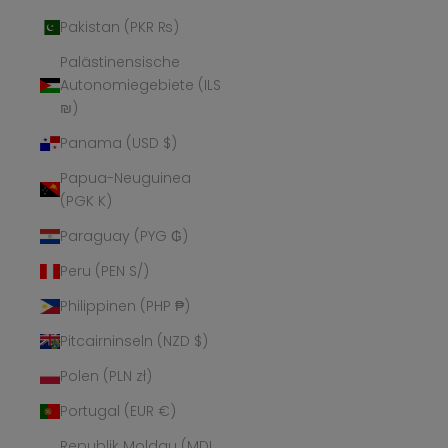
Pakistan (PKR ₨)
Palästinensische
Autonomiegebiete (ILS
₪)
Panama (USD $)
Papua-Neuguinea
(PGK K)
Paraguay (PYG ₲)
Peru (PEN S/)
Philippinen (PHP ₱)
Pitcairninseln (NZD $)
Polen (PLN zł)
Portugal (EUR €)
Republik Moldau (MDL