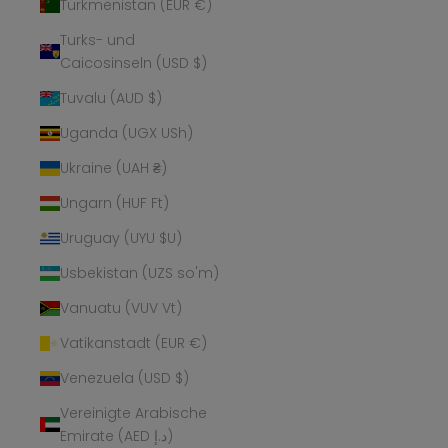
Turkmenistan (EUR €)
Turks- und
Caicosinseln (USD $)
Tuvalu (AUD $)
Uganda (UGX USh)
Ukraine (UAH ₴)
Ungarn (HUF Ft)
Uruguay (UYU $U)
Usbekistan (UZS so'm)
Vanuatu (VUV Vt)
Vatikanstadt (EUR €)
Venezuela (USD $)
Vereinigte Arabische
Emirate (AED د.إ)