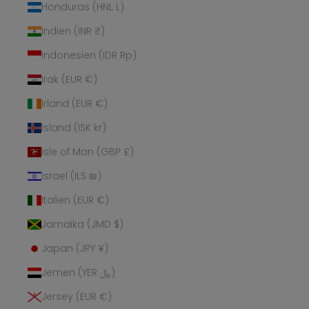
Honduras (HNL L)
Indien (INR ₹)
Indonesien (IDR Rp)
Irak (EUR €)
Irland (EUR €)
Island (ISK kr)
Isle of Man (GBP £)
Israel (ILS ₪)
Italien (EUR €)
Jamaika (JMD $)
Japan (JPY ¥)
Jemen (YER ﷼)
Jersey (EUR €)