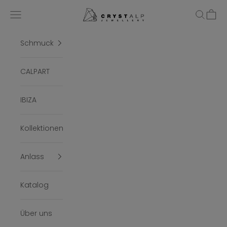
Zum Inhalt springen
crystalpjewelry
Menü
Suchen
Ware
Schmuck
CALPART
IBIZA
Kollektionen
Anlass
Katalog
Über uns