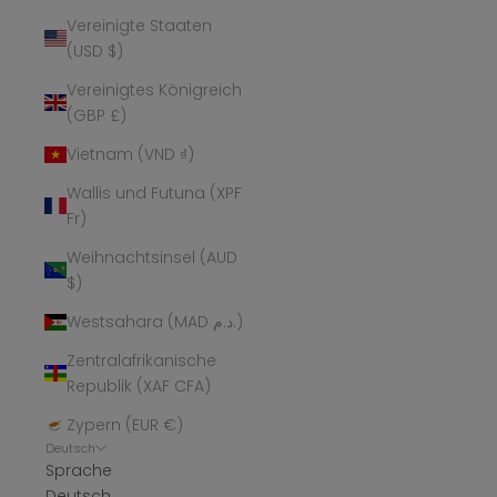
Vereinigte Staaten
(USD $)
Vereinigtes Königreich
(GBP £)
Vietnam (VND ₫)
Wallis und Futuna (XPF
Fr)
Weihnachtsinsel (AUD
$)
Westsahara (MAD د.م.)
Zentralafrikanische
Republik (XAF CFA)
Zypern (EUR €)
Deutsch
Sprache
Deutsch