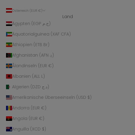
Österreich (EUR €)
Land
Ägypten (EGP ج.م)
Äquatorialguinea (XAF CFA)
Äthiopien (ETB Br)
Afghanistan (AFN ؋)
Ålandinseln (EUR €)
Albanien (ALL L)
Algerien (DZD د.ج)
Amerikanische Überseeinseln (USD $)
Andorra (EUR €)
Angola (EUR €)
Anguilla (XCD $)