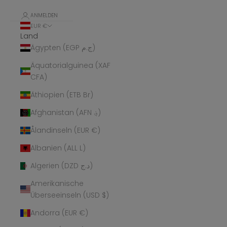
ANMELDEN
EUR €
Land
Ägypten (EGP ج.م)
Äquatorialguinea (XAF
CFA)
Äthiopien (ETB Br)
Afghanistan (AFN ؋)
Ålandinseln (EUR €)
Albanien (ALL L)
Algerien (DZD د.ج)
Amerikanische
Überseeinseln (USD $)
Andorra (EUR €)