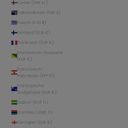
Färöer (DKK kr.)
Falklandinseln (FKP £)
Fidschi (FJD $)
Finnland (EUR €)
Frankreich (EUR €)
Französisch-Guayana
(EUR €)
Französisch-
Polynesien (XPF Fr)
Französische
Südgebiete (EUR €)
Gabun (XOF Fr)
Gambia (GMD D)
Georgien (EUR €)