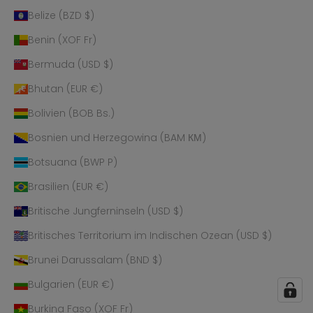
Belize (BZD $)
Benin (XOF Fr)
Bermuda (USD $)
Bhutan (EUR €)
Bolivien (BOB Bs.)
Bosnien und Herzegowina (BAM КМ)
Botsuana (BWP P)
Brasilien (EUR €)
Britische Jungferninseln (USD $)
Britisches Territorium im Indischen Ozean (USD $)
Brunei Darussalam (BND $)
Bulgarien (EUR €)
Burkina Faso (XOF Fr)