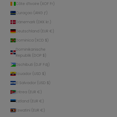
Côte d’Ivoire (XOF Fr)
Curaçao (ANG ƒ)
Dänemark (DKK kr.)
Deutschland (EUR €)
Dominica (XCD $)
Dominikanische
Republik (DOP $)
Dschibuti (DJF Fdj)
Ecuador (USD $)
El Salvador (USD $)
Eritrea (EUR €)
Estland (EUR €)
Eswatini (EUR €)