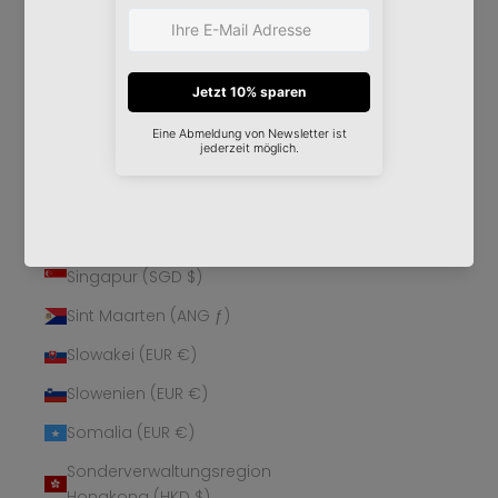
Schweden (SEK kr)
Schweiz (CHF CHF)
Senegal (XOF Fr)
Serbien (RSD РСД)
Seychellen (EUR €)
Sierra Leone (SLL Le)
Simbabwe (USD $)
Singapur (SGD $)
Sint Maarten (ANG ƒ)
Slowakei (EUR €)
Slowenien (EUR €)
Somalia (EUR €)
Sonderverwaltungsregion
Hongkong (HKD $)