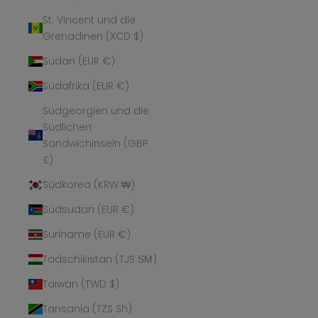
St. Vincent und die
Grenadinen (XCD $)
Sudan (EUR €)
Südafrika (EUR €)
Südgeorgien und die
Südlichen
Sandwichinseln (GBP
£)
Südkorea (KRW ₩)
Südsudan (EUR €)
Suriname (EUR €)
Tadschikistan (TJS ЅМ)
Taiwan (TWD $)
Tansania (TZS Sh)