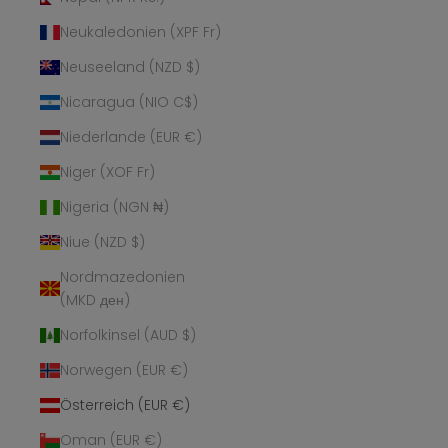
Neukaledonien (XPF Fr)
Neuseeland (NZD $)
Nicaragua (NIO C$)
Niederlande (EUR €)
Niger (XOF Fr)
Nigeria (NGN ₦)
Niue (NZD $)
Nordmazedonien
(MKD ден)
Norfolkinsel (AUD $)
Norwegen (EUR €)
Österreich (EUR €)
Oman (EUR €)