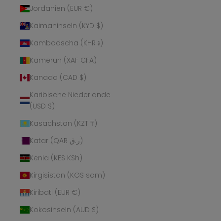
Jordanien (EUR €)
Kaimaninseln (KYD $)
Kambodscha (KHR ៛)
Kamerun (XAF CFA)
Kanada (CAD $)
Karibische Niederlande
(USD $)
Kasachstan (KZT ₸)
Katar (QAR ر.ق)
Kenia (KES KSh)
Kirgisistan (KGS som)
Kiribati (EUR €)
Kokosinseln (AUD $)