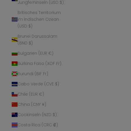
Jungferninseln (USD $)
Britisches Territorium
im Indischen Ozean
(USD $)
Brunei Darussalam
(BND $)
Bulgarien (EUR €)
Burkina Faso (XOF Fr)
Burundi (BIF Fr)
Cabo Verde (CVE $)
Chile (EUR €)
China (CNY ¥)
Cookinseln (NZD $)
Costa Rica (CRC ₡)