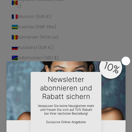
L)
Réunion (EUR €)
Ruanda (RWF FRw)
Rumänien (RON Lei)
Russland (EUR €)
Salomonen (SBD $)
Sambia (EUR €)
Samoa (WST T)
San Marino (EUR €)
São Tomé und
Príncipe (STD Db)
Saudi-Arabien (SAR
ر.س)