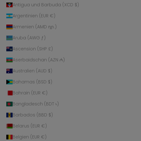
Antigua und Barbuda (XCD $)
Argentinien (EUR €)
Armenien (AMD դր.)
Aruba (AWG ƒ)
Ascension (SHP £)
Aserbaidschan (AZN ₼)
Australien (AUD $)
Bahamas (BSD $)
Bahrain (EUR €)
Bangladesch (BDT ৳)
Barbados (BBD $)
Belarus (EUR €)
Belgien (EUR €)