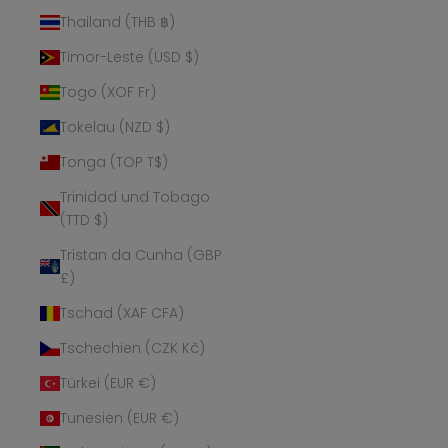
Thailand (THB ฿)
Timor-Leste (USD $)
Togo (XOF Fr)
Tokelau (NZD $)
Tonga (TOP T$)
Trinidad und Tobago
(TTD $)
Tristan da Cunha (GBP
£)
Tschad (XAF CFA)
Tschechien (CZK Kč)
Türkei (EUR €)
Tunesien (EUR €)