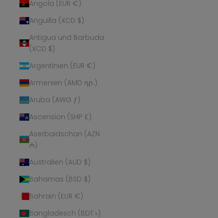
Angola (EUR €)
Anguilla (XCD $)
Antigua und Barbuda
(XCD $)
Argentinien (EUR €)
Armenien (AMD դր.)
Aruba (AWG ƒ)
Ascension (SHP £)
Aserbaidschan (AZN
₼)
Australien (AUD $)
Bahamas (BSD $)
Bahrain (EUR €)
Bangladesch (BDT ৳)