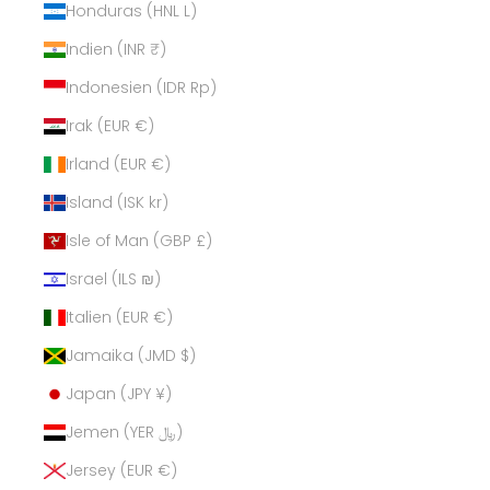
Honduras (HNL L)
Indien (INR ₹)
Indonesien (IDR Rp)
Irak (EUR €)
Irland (EUR €)
Island (ISK kr)
Isle of Man (GBP £)
Israel (ILS ₪)
Italien (EUR €)
Jamaika (JMD $)
Japan (JPY ¥)
Jemen (YER ﷼)
Jersey (EUR €)