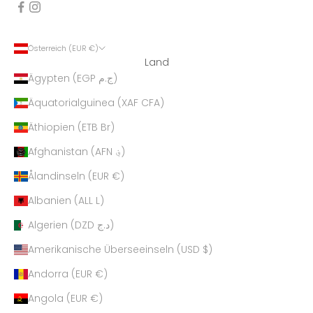
Österreich (EUR €)
Land
Ägypten (EGP ج.م)
Äquatorialguinea (XAF CFA)
Äthiopien (ETB Br)
Afghanistan (AFN ؋)
Ålandinseln (EUR €)
Albanien (ALL L)
Algerien (DZD د.ج)
Amerikanische Überseeinseln (USD $)
Andorra (EUR €)
Angola (EUR €)