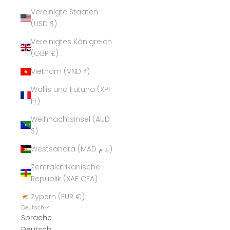
Vereinigte Staaten
(USD $)
Vereinigtes Königreich
(GBP £)
Vietnam (VND ₫)
Wallis und Futuna (XPF
Fr)
Weihnachtsinsel (AUD
$)
Westsahara (MAD د.م.)
Zentralafrikanische
Republik (XAF CFA)
Zypern (EUR €)
Deutsch
Sprache
Deutsch