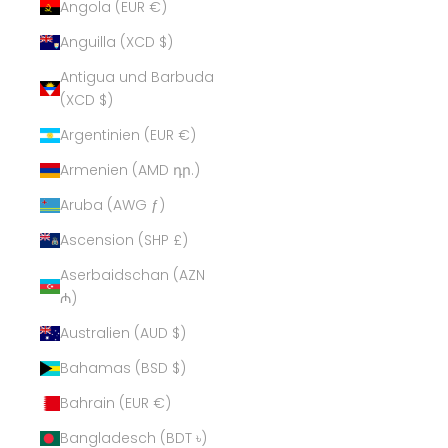
Angola (EUR €)
Anguilla (XCD $)
Antigua und Barbuda
(XCD $)
Argentinien (EUR €)
Armenien (AMD դր.)
Aruba (AWG ƒ)
Ascension (SHP £)
Aserbaidschan (AZN
₼)
Australien (AUD $)
Bahamas (BSD $)
Bahrain (EUR €)
Bangladesch (BDT ৳)