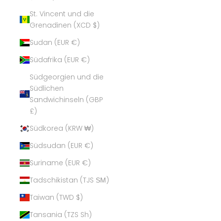
St. Vincent und die
Grenadinen (XCD $)
Sudan (EUR €)
Südafrika (EUR €)
Südgeorgien und die
Südlichen
Sandwichinseln (GBP
£)
Südkorea (KRW ₩)
Südsudan (EUR €)
Suriname (EUR €)
Tadschikistan (TJS ЅМ)
Taiwan (TWD $)
Tansania (TZS Sh)