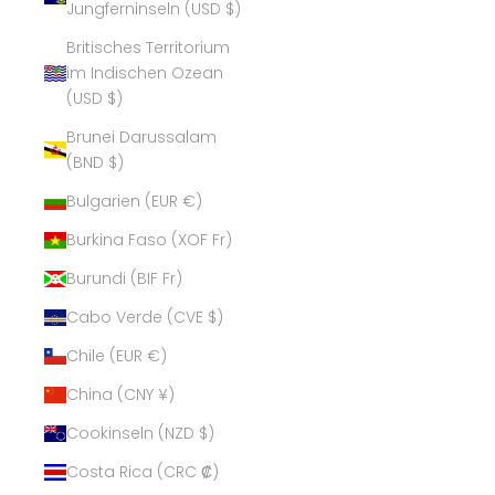
Jungferninseln (USD $)
Britisches Territorium
im Indischen Ozean
(USD $)
Brunei Darussalam
(BND $)
Bulgarien (EUR €)
Burkina Faso (XOF Fr)
Burundi (BIF Fr)
Cabo Verde (CVE $)
Chile (EUR €)
China (CNY ¥)
Cookinseln (NZD $)
Costa Rica (CRC ₡)