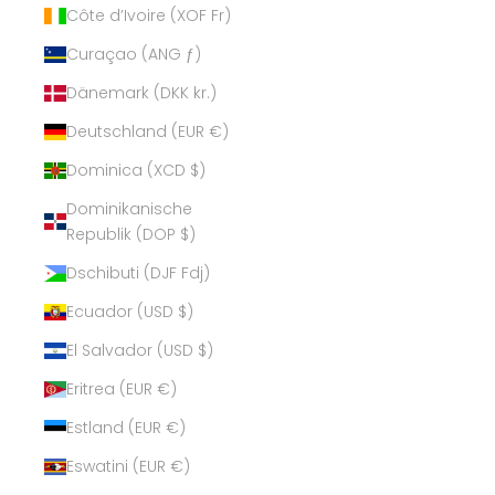
Côte d’Ivoire (XOF Fr)
Curaçao (ANG ƒ)
Dänemark (DKK kr.)
Deutschland (EUR €)
Dominica (XCD $)
Dominikanische
Republik (DOP $)
Dschibuti (DJF Fdj)
Ecuador (USD $)
El Salvador (USD $)
Eritrea (EUR €)
Estland (EUR €)
Eswatini (EUR €)