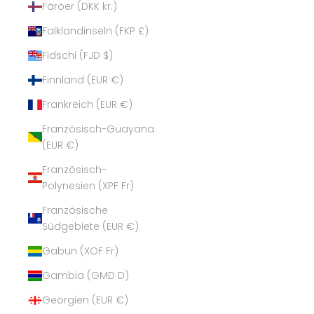
Färöer (DKK kr.)
Falklandinseln (FKP £)
Fidschi (FJD $)
Finnland (EUR €)
Frankreich (EUR €)
Französisch-Guayana
(EUR €)
Französisch-
Polynesien (XPF Fr)
Französische
Südgebiete (EUR €)
Gabun (XOF Fr)
Gambia (GMD D)
Georgien (EUR €)