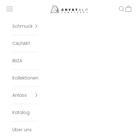
Zum Inhalt springen
crystalpjewelry
Menü
Suchen
Ware
Schmuck
CALPART
IBIZA
Kollektionen
Anlass
Katalog
Über uns