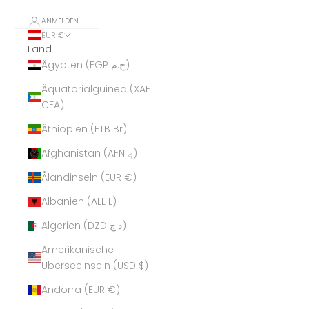
ANMELDEN
EUR €
Land
Ägypten (EGP ج.م)
Äquatorialguinea (XAF
CFA)
Äthiopien (ETB Br)
Afghanistan (AFN ؋)
Ålandinseln (EUR €)
Albanien (ALL L)
Algerien (DZD د.ج)
Amerikanische
Überseeinseln (USD $)
Andorra (EUR €)