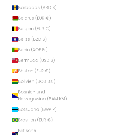
Barbados (BBD $)
Belarus (EUR €)
Belgien (EUR €)
Belize (BZD $)
Benin (XOF Fr)
Bermuda (USD $)
Bhutan (EUR €)
Bolivien (BOB Bs.)
Bosnien und
Herzegowina (BAM КМ)
Botsuana (BWP P)
Brasilien (EUR €)
Britische