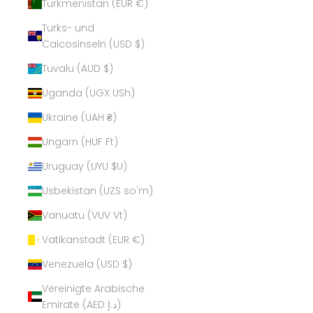
Turkmenistan (EUR €)
Turks- und
Caicosinseln (USD $)
Tuvalu (AUD $)
Uganda (UGX USh)
Ukraine (UAH ₴)
Ungarn (HUF Ft)
Uruguay (UYU $U)
Usbekistan (UZS so'm)
Vanuatu (VUV Vt)
Vatikanstadt (EUR €)
Venezuela (USD $)
Vereinigte Arabische
Emirate (AED د.إ)