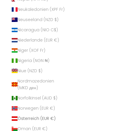
Neukaledonien (XPF Fr)
Neuseeland (NZD $)
Nicaragua (NIO C$)
Niederlande (EUR €)
Niger (XOF Fr)
Nigeria (NGN ₦)
Niue (NZD $)
Nordmazedonien
(MKD ден)
Norfolkinsel (AUD $)
Norwegen (EUR €)
Österreich (EUR €)
Oman (EUR €)