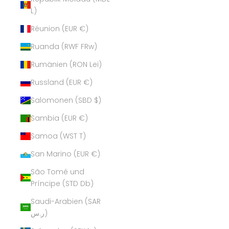
L)
Réunion (EUR €)
Ruanda (RWF FRw)
Rumänien (RON Lei)
Russland (EUR €)
Salomonen (SBD $)
Sambia (EUR €)
Samoa (WST T)
San Marino (EUR €)
São Tomé und
Príncipe (STD Db)
Saudi-Arabien (SAR
ر.س)