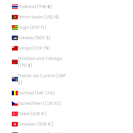
Thailand (THB ฿)
Timor-Leste (USD $)
Togo (XOF Fr)
Tokelau (NZD $)
Tonga (TOP T$)
Trinidad und Tobago
(TTD $)
Tristan da Cunha (GBP
£)
Tschad (XAF CFA)
Tschechien (CZK Kč)
Türkei (EUR €)
Tunesien (EUR €)