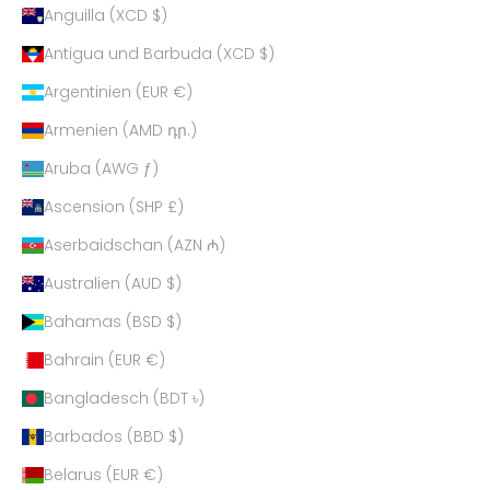
Anguilla (XCD $)
Antigua und Barbuda (XCD $)
Argentinien (EUR €)
Armenien (AMD դր.)
Aruba (AWG ƒ)
Ascension (SHP £)
Aserbaidschan (AZN ₼)
Australien (AUD $)
Bahamas (BSD $)
Bahrain (EUR €)
Bangladesch (BDT ৳)
Barbados (BBD $)
Belarus (EUR €)