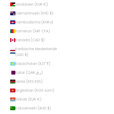
Jordanien (EUR €)
Kaimaninseln (KYD $)
Kambodscha (KHR ៛)
Kamerun (XAF CFA)
Kanada (CAD $)
Karibische Niederlande
(USD $)
Kasachstan (KZT ₸)
Katar (QAR ر.ق)
Kenia (KES KSh)
Kirgisistan (KGS som)
Kiribati (EUR €)
Kokosinseln (AUD $)