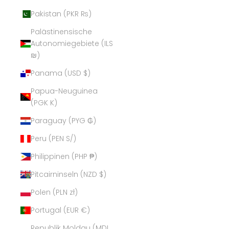
Pakistan (PKR ₨)
Palästinensische
Autonomiegebiete (ILS
₪)
Panama (USD $)
Papua-Neuguinea
(PGK K)
Paraguay (PYG ₲)
Peru (PEN S/)
Philippinen (PHP ₱)
Pitcairninseln (NZD $)
Polen (PLN zł)
Portugal (EUR €)
Republik Moldau (MDL