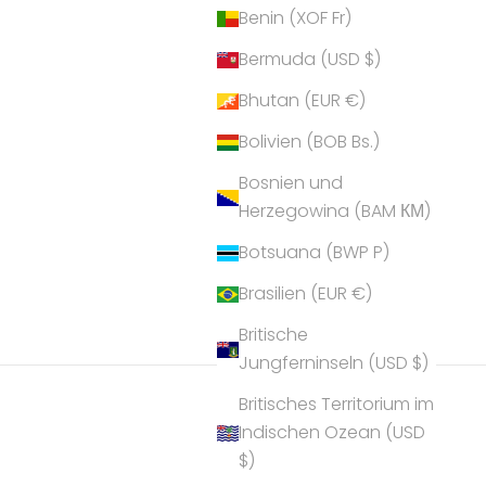
Benin (XOF Fr)
Bermuda (USD $)
Bhutan (EUR €)
Bolivien (BOB Bs.)
Bosnien und
Herzegowina (BAM КМ)
Botsuana (BWP P)
Brasilien (EUR €)
Britische
Jungferninseln (USD $)
Britisches Territorium im
Indischen Ozean (USD
$)