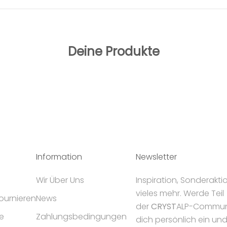
Deine Produkte
Information
Newsletter
Wir Über Uns
Inspiration, Sonderakt
vieles mehr. Werde Teil
tournieren
News
der
CRYST
ALP-Communi
e
Zahlungsbedingungen
dich persönlich ein un