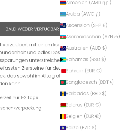
Armenien (AMD դր.)
Aruba (AWG ƒ)
Ascension (SHP £)
BALD WIEDER VERFÜGBAR
Aserbaidschan (AZN ₼)
 verzaubert mit einem kunstvoll gearbeiteten Blatt-
Australien (AUD $)
rbundenheit und edles Design harmonisch
Bahamas (BSD $)
ssparungen unterstreichen die filigrane Optik,
efassten Ziersteine für dezenten Glanz sorgen. Ein
Bahrain (EUR €)
ck, das sowohl im Alltag als auch zu besonderen
Bangladesch (BDT ৳)
den kann.
Barbados (BBD $)
erzeit nur 1-2 Tage
Belarus (EUR €)
Geschenkverpackung
Belgien (EUR €)
Belize (BZD $)