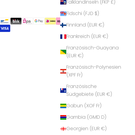
Falklandinseln (FKP £)
Fidschi (FJD $)
Finnland (EUR €)
Frankreich (EUR €)
Französisch-Guayana
(EUR €)
Französisch-Polynesien
(XPF Fr)
Französische
Südgebiete (EUR €)
Gabun (XOF Fr)
Gambia (GMD D)
Georgien (EUR €)