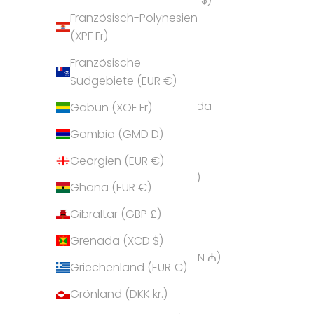
Französisch-Polynesien
Andorra (EUR €)
(XPF Fr)
Angola (EUR €)
Französische
Anguilla (XCD $)
Südgebiete (EUR €)
Antigua und Barbuda
Gabun (XOF Fr)
(XCD $)
Gambia (GMD D)
Argentinien (EUR €)
Georgien (EUR €)
Armenien (AMD դր.)
Ghana (EUR €)
Aruba (AWG ƒ)
Gibraltar (GBP £)
Ascension (SHP £)
Grenada (XCD $)
Aserbaidschan (AZN ₼)
Griechenland (EUR €)
Australien (AUD $)
Grönland (DKK kr.)
Bahamas (BSD $)