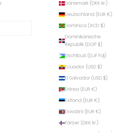
Dänemark (DKK kr.)
r
Deutschland (EUR €)
Dominica (XCD $)
Dominikanische
Republik (DOP $)
Dschibuti (DJF Fdj)
Ecuador (USD $)
El Salvador (USD $)
Eritrea (EUR €)
Estland (EUR €)
Eswatini (EUR €)
Färöer (DKK kr.)