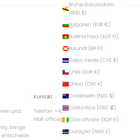
Brunei Darussalam
(BND $)
Bulgarien (EUR €)
Burkina Faso (XOF Fr)
Burundi (BIF Fr)
Cabo Verde (CVE $)
Chile (EUR €)
China (CNY ¥)
Cookinseln (NZD $)
Kontakt
Costa Rica (CRC ₡)
ionen und
Telefon: +43 5224 55550
Mail: office@crystalp.com
Côte d’Ivoire (XOF Fr)
ty, bringe
Curaçao (ANG ƒ)
d entscheide