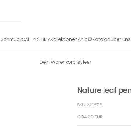
Schmuck
CALPART
IBIZA
Kollektionen
Anlass
Katalog
Über uns
Dein Warenkorb ist leer
Nature leaf pe
SKU: 32187.E
Angebot
€54,00 EUR