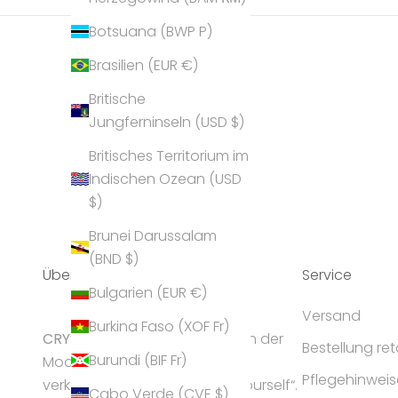
Botsuana (BWP P)
Brasilien (EUR €)
Britische
Jungferninseln (USD $)
Britisches Territorium im
Indischen Ozean (USD
$)
Brunei Darussalam
(BND $)
Über Uns
Service
Bulgarien (EUR €)
Versand
Burkina Faso (XOF Fr)
CRYST
ALP gilt als Geheimtipp in der
Bestellung re
Burundi (BIF Fr)
Modeschmuck-Branche und
Pflegehinweis
verkörpert die Idee „express yourself“.
Cabo Verde (CVE $)