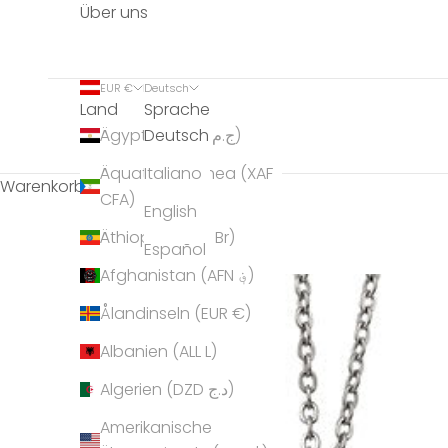
Über uns
EUR €
Deutsch
Land
Sprache
Deutsch
Ägypten (EGP ج.م)
Äquatorialguinea (XAF
Italiano
Warenkorb
CFA)
English
Äthiopien (ETB Br)
Español
Afghanistan (AFN ؋)
Ålandinseln (EUR €)
Albanien (ALL L)
Algerien (DZD د.ج)
Amerikanische