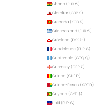
Ghana (EUR €)
Gibraltar (GBP £)
Grenada (XCD $)
Griechenland (EUR €)
Grönland (DKK kr.)
Guadeloupe (EUR €)
Guatemala (GTQ Q)
Guernsey (GBP £)
Guinea (GNF Fr)
Guinea-Bissau (XOF Fr)
Guyana (GYD $)
Haiti (EUR €)