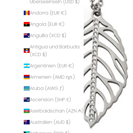
Überseeinseln (USD $)
Andorra (EUR €)
Angola (EUR €)
Anguilla (XCD $)
Antigua und Barbuda
(XCD $)
Argentinien (EUR €)
Armenien (AMD դր.)
Aruba (AWG ƒ)
Ascension (SHP £)
Aserbaidschan (AZN ₼)
Australien (AUD $)