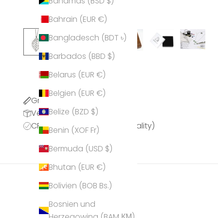
Bahamas (BSD $)
Bahrain (EUR €)
Bangladesch (BDT ৳)
Barbados (BBD $)
Belarus (EUR €)
Belgien (EUR €)
Größentabelle
Belize (BZD $)
Versandinformationen
CPQ (CRYSTALP Premium Quality)
Benin (XOF Fr)
Bermuda (USD $)
Bhutan (EUR €)
Bolivien (BOB Bs.)
Bosnien und
Herzegowina (BAM КМ)