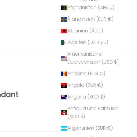
Afghanistan (AFN ؋)
Ålandinseln (EUR €)
Albanien (ALL L)
Algerien (DZD د.ج)
Amerikanische
Überseeinseln (USD $)
Andorra (EUR €)
Angola (EUR €)
ndant
Anguilla (XCD $)
Antigua und Barbuda
(XCD $)
Argentinien (EUR €)