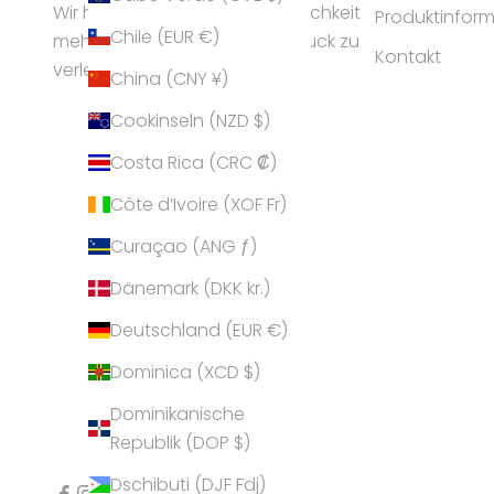
Wir helfen Frauen ihrer Persönlichkeit
Produktinfor
Chile (EUR €)
mehr Ausstrahlung und Ausdruck zu
Kontakt
verleihen.
China (CNY ¥)
Cookinseln (NZD $)
Costa Rica (CRC ₡)
Côte d’Ivoire (XOF Fr)
Curaçao (ANG ƒ)
Dänemark (DKK kr.)
Deutschland (EUR €)
Dominica (XCD $)
Dominikanische
Republik (DOP $)
Dschibuti (DJF Fdj)