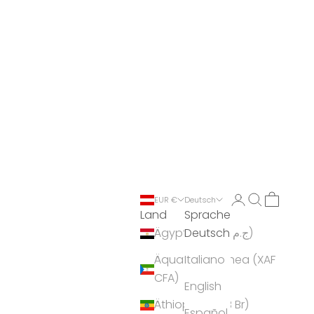
Anmelden
Suchen
Warenko
EUR €
Deutsch
Land
Sprache
Deutsch
Ägypten (EGP ج.م)
Äquatorialguinea (XAF
Italiano
CFA)
English
Äthiopien (ETB Br)
Español