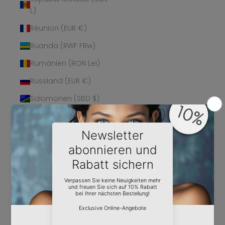
L)
Réunion (EUR €)
Ruanda (RWF FRw)
Rumänien (RON Lei)
Russland (EUR €)
Salomonen (SBD $)
Sambia (EUR €)
Samoa (WST T)
San Marino (EUR €)
São Tomé und
Príncipe (STD Db)
Saudi-Arabien (SAR
ر.س)