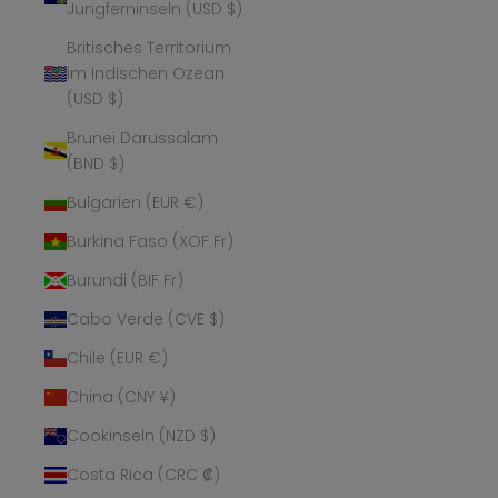
Jungferninseln (USD $)
Britisches Territorium
im Indischen Ozean
(USD $)
Brunei Darussalam
(BND $)
Bulgarien (EUR €)
Burkina Faso (XOF Fr)
Burundi (BIF Fr)
Cabo Verde (CVE $)
Chile (EUR €)
China (CNY ¥)
Cookinseln (NZD $)
Costa Rica (CRC ₡)