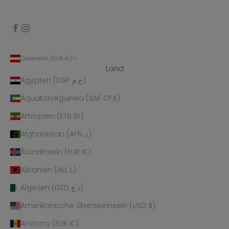
Österreich (EUR €)
Land
Ägypten (EGP ج.م)
Äquatorialguinea (XAF CFA)
Äthiopien (ETB Br)
Afghanistan (AFN ؋)
Ålandinseln (EUR €)
Albanien (ALL L)
Algerien (DZD د.ج)
Amerikanische Überseeinseln (USD $)
Andorra (EUR €)