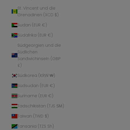
St. Vincent und die
Grenadinen (XCD $)
Sudan (EUR €)
Südafrika (EUR €)
Südgeorgien und die
Südlichen
Sandwichinseln (GBP
£)
Südkorea (KRW ₩)
Südsudan (EUR €)
Suriname (EUR €)
Tadschikistan (TJS ЅМ)
Taiwan (TWD $)
Tansania (TZS Sh)