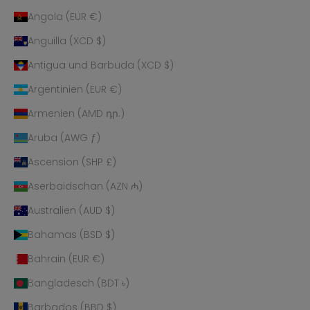
Angola (EUR €)
Anguilla (XCD $)
Antigua und Barbuda (XCD $)
Argentinien (EUR €)
Armenien (AMD դր.)
Aruba (AWG ƒ)
Ascension (SHP £)
Aserbaidschan (AZN ₼)
Australien (AUD $)
Bahamas (BSD $)
Bahrain (EUR €)
Bangladesch (BDT ৳)
Barbados (BBD $)