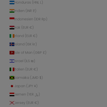
Honduras (HNL L)
Indien (INR ₹)
Indonesien (IDR Rp)
Irak (EUR €)
Irland (EUR €)
Island (ISK kr)
Isle of Man (GBP £)
Israel (ILS ₪)
Italien (EUR €)
Jamaika (JMD $)
Japan (JPY ¥)
Jemen (YER ﷼)
Jersey (EUR €)