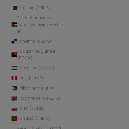
Pakistan (PKR ₨)
Palästinensische
Autonomiegebiete (ILS
₪)
Panama (USD $)
Papua-Neuguinea
(PGK K)
Paraguay (PYG ₲)
Peru (PEN S/)
Philippinen (PHP ₱)
Pitcairninseln (NZD $)
Polen (PLN zł)
Portugal (EUR €)
Republik Moldau (MDL