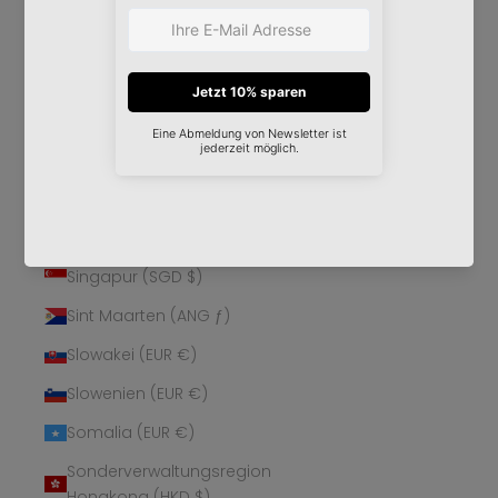
Schweden (SEK kr)
Schweiz (CHF CHF)
Senegal (XOF Fr)
Serbien (RSD РСД)
Seychellen (EUR €)
Sierra Leone (SLL Le)
Simbabwe (USD $)
Singapur (SGD $)
Sint Maarten (ANG ƒ)
Slowakei (EUR €)
Slowenien (EUR €)
Somalia (EUR €)
Sonderverwaltungsregion
Hongkong (HKD $)