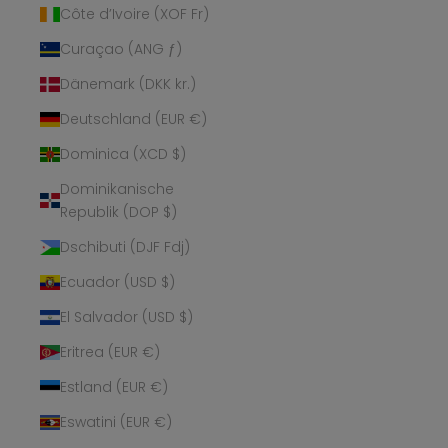
Côte d’Ivoire (XOF Fr)
Curaçao (ANG ƒ)
Dänemark (DKK kr.)
Deutschland (EUR €)
Dominica (XCD $)
Dominikanische
Republik (DOP $)
Dschibuti (DJF Fdj)
Ecuador (USD $)
El Salvador (USD $)
Eritrea (EUR €)
Estland (EUR €)
Eswatini (EUR €)