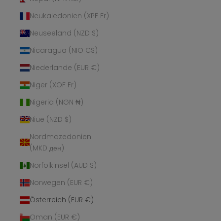
Neukaledonien (XPF Fr)
Neuseeland (NZD $)
Nicaragua (NIO C$)
Niederlande (EUR €)
Niger (XOF Fr)
Nigeria (NGN ₦)
Niue (NZD $)
Nordmazedonien
(MKD ден)
Norfolkinsel (AUD $)
Norwegen (EUR €)
Österreich (EUR €)
Oman (EUR €)