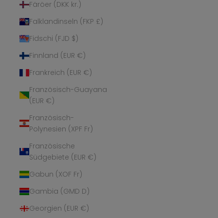
Färöer (DKK kr.)
Falklandinseln (FKP £)
Fidschi (FJD $)
Finnland (EUR €)
Frankreich (EUR €)
Französisch-Guayana
(EUR €)
Französisch-
Polynesien (XPF Fr)
Französische
Südgebiete (EUR €)
Gabun (XOF Fr)
Gambia (GMD D)
Georgien (EUR €)