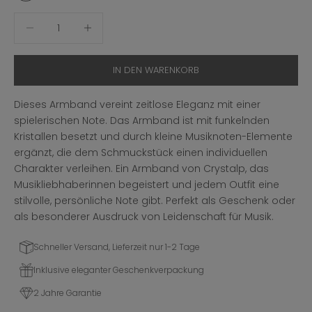
Anzahl verringern
Anzahl erhöhen
IN DEN WARENKORB
Dieses Armband vereint zeitlose Eleganz mit einer
spielerischen Note. Das Armband ist mit funkelnden
Kristallen besetzt und durch kleine Musiknoten-Elemente
ergänzt, die dem Schmuckstück einen individuellen
Charakter verleihen. Ein Armband von Crystalp, das
Musikliebhaberinnen begeistert und jedem Outfit eine
stilvolle, persönliche Note gibt. Perfekt als Geschenk oder
als besonderer Ausdruck von Leidenschaft für Musik.
Schneller Versand, Lieferzeit nur 1-2 Tage
Inklusive eleganter Geschenkverpackung
2 Jahre Garantie