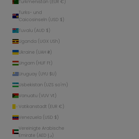
Turkmenistan (EUR €)
Turks- und
Caicosinseln (USD $)
Tuvalu (AUD $)
Uganda (UGX USh)
Ukraine (UAH ₴)
Ungarn (HUF Ft)
Uruguay (UYU $U)
Usbekistan (UZS so'm)
Vanuatu (VUV Vt)
Vatikanstadt (EUR €)
Venezuela (USD $)
Vereinigte Arabische
Emirate (AED د.إ)