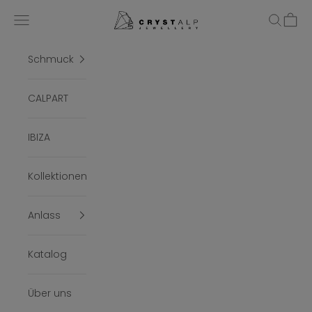
Zum Inhalt springen
crystalpjewelry
Menü
Suchen
Ware
Schmuck
CALPART
IBIZA
Kollektionen
Anlass
Katalog
Über uns