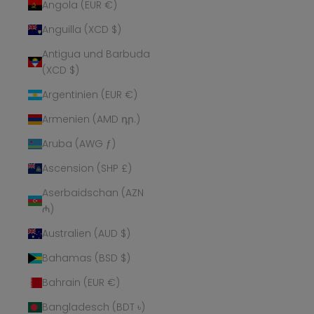
Angola (EUR €)
Anguilla (XCD $)
Antigua und Barbuda
(XCD $)
Argentinien (EUR €)
Armenien (AMD դր.)
Aruba (AWG ƒ)
Ascension (SHP £)
Aserbaidschan (AZN
₼)
Australien (AUD $)
Bahamas (BSD $)
Bahrain (EUR €)
Bangladesch (BDT ৳)