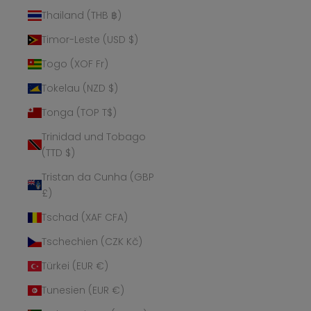
Thailand (THB ฿)
Timor-Leste (USD $)
Togo (XOF Fr)
Tokelau (NZD $)
Tonga (TOP T$)
Trinidad und Tobago
(TTD $)
Tristan da Cunha (GBP
£)
Tschad (XAF CFA)
Tschechien (CZK Kč)
Türkei (EUR €)
Tunesien (EUR €)