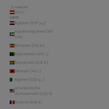
ANMELDEN
EUR €
Land
Ägypten (EGP ج.م)
Äquatorialguinea (XAF
CFA)
Äthiopien (ETB Br)
Afghanistan (AFN ؋)
Ålandinseln (EUR €)
Albanien (ALL L)
Algerien (DZD د.ج)
Amerikanische
Überseeinseln (USD $)
Andorra (EUR €)