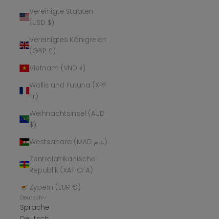
Vereinigte Staaten
(USD $)
Vereinigtes Königreich
(GBP £)
Vietnam (VND ₫)
Wallis und Futuna (XPF
Fr)
Weihnachtsinsel (AUD
$)
Westsahara (MAD د.م.)
Zentralafrikanische
Republik (XAF CFA)
Zypern (EUR €)
Deutsch
Sprache
Deutsch