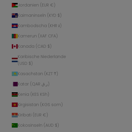
Jordanien (EUR €)
Kaimaninseln (KYD $)
Kambodscha (KHR ៛)
Kamerun (XAF CFA)
Kanada (CAD $)
Karibische Niederlande
(USD $)
Kasachstan (KZT ₸)
Katar (QAR ر.ق)
Kenia (KES KSh)
Kirgisistan (KGS som)
Kiribati (EUR €)
Kokosinseln (AUD $)