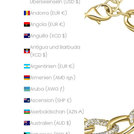
Überseeinseln (USD $)
Andorra (EUR €)
Angola (EUR €)
Anguilla (XCD $)
Antigua und Barbuda
(XCD $)
Argentinien (EUR €)
Armenien (AMD դր.)
Aruba (AWG ƒ)
Ascension (SHP £)
Aserbaidschan (AZN ₼)
Australien (AUD $)