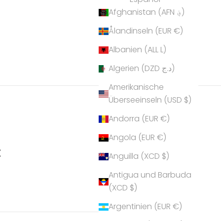
Afghanistan (AFN ؋)
Ålandinseln (EUR €)
Albanien (ALL L)
Algerien (DZD د.ج)
Amerikanische
Überseeinseln (USD $)
Andorra (EUR €)
Angola (EUR €)
t
Anguilla (XCD $)
Antigua und Barbuda
(XCD $)
Argentinien (EUR €)