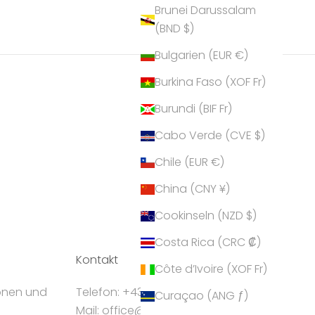
Brunei Darussalam
(BND $)
Bulgarien (EUR €)
Burkina Faso (XOF Fr)
Burundi (BIF Fr)
Cabo Verde (CVE $)
Chile (EUR €)
China (CNY ¥)
Cookinseln (NZD $)
Costa Rica (CRC ₡)
Kontakt
Côte d’Ivoire (XOF Fr)
ionen und
Telefon: +43 5224 55550
Curaçao (ANG ƒ)
Mail: office@crystalp.com