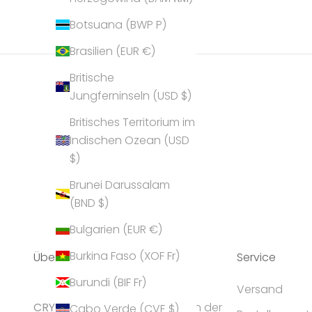
Botsuana (BWP P)
Brasilien (EUR €)
Britische
Jungferninseln (USD $)
Britisches Territorium im
Indischen Ozean (USD
$)
Brunei Darussalam
(BND $)
Bulgarien (EUR €)
Burkina Faso (XOF Fr)
Über Uns
Service
Burundi (BIF Fr)
Versand
CRYST
ALP gilt als Geheimtipp in der
Cabo Verde (CVE $)