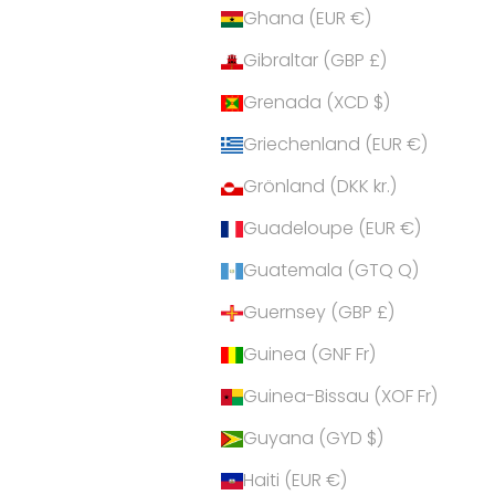
Ghana (EUR €)
Gibraltar (GBP £)
Grenada (XCD $)
Griechenland (EUR €)
Grönland (DKK kr.)
Guadeloupe (EUR €)
Guatemala (GTQ Q)
Guernsey (GBP £)
Guinea (GNF Fr)
Guinea-Bissau (XOF Fr)
Guyana (GYD $)
Haiti (EUR €)