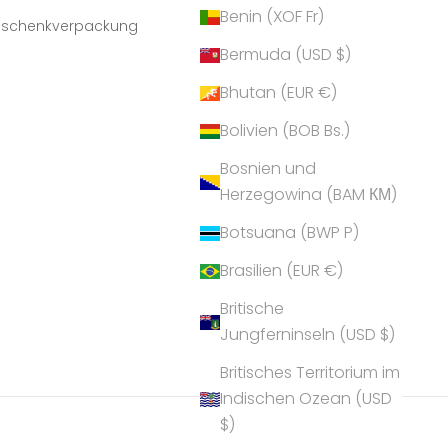
Benin (XOF Fr)
Geschenkverpackung
Bermuda (USD $)
Bhutan (EUR €)
Bolivien (BOB Bs.)
Bosnien und
Herzegowina (BAM КМ)
Botsuana (BWP P)
Brasilien (EUR €)
Britische
Jungferninseln (USD $)
Britisches Territorium im
Indischen Ozean (USD
$)