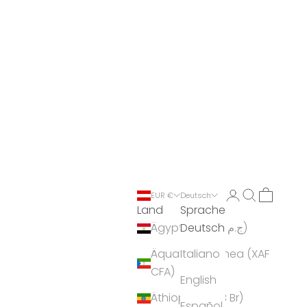
Anmelden
Suchen
Warenko
EUR €
Deutsch
Land
Sprache
Deutsch
Ägypten (EGP ج.م)
Äquatorialguinea (XAF
Italiano
CFA)
English
Äthiopien (ETB Br)
Español