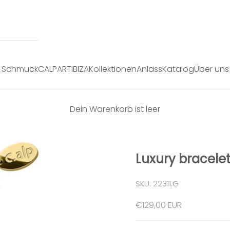
Schmuck
CALPART
IBIZA
Kollektionen
Anlass
Katalog
Über uns
Dein Warenkorb ist leer
Luxury bracele
SKU: 22311.G
Angebot
€129,00 EUR