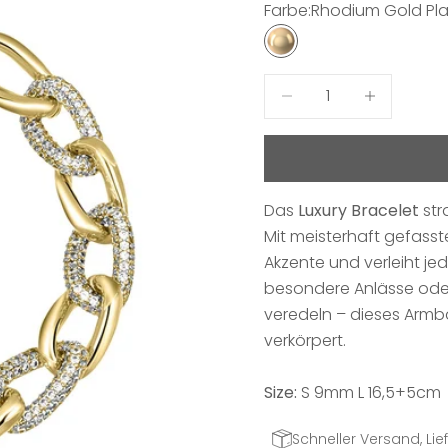
Farbe:
Rhodium Gold Pl
Rhodium Gold Plated
Anzahl verringern
Anzahl erhö
Das
Luxury Bracelet
str
Mit meisterhaft gefasst
Akzente und verleiht je
besondere Anlässe oder 
veredeln – dieses Armba
verkörpert.
Size:
S 9mm L 16,5+5cm
Schneller Versand, Lief