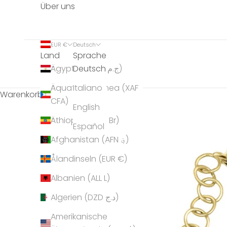
Über uns
EUR €
Deutsch
Land
Sprache
Deutsch
Ägypten (EGP ج.م)
Äquatorialguinea (XAF
Italiano
Warenkorb
CFA)
English
Äthiopien (ETB Br)
Español
Afghanistan (AFN ؋)
Ålandinseln (EUR €)
Albanien (ALL L)
Algerien (DZD د.ج)
Amerikanische