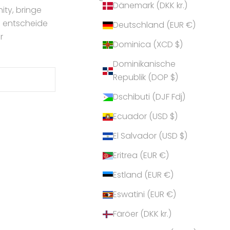
Dänemark (DKK kr.)
ty, bringe
d entscheide
Deutschland (EUR €)
r
Dominica (XCD $)
Dominikanische
Republik (DOP $)
Dschibuti (DJF Fdj)
Ecuador (USD $)
El Salvador (USD $)
Eritrea (EUR €)
Estland (EUR €)
Eswatini (EUR €)
Färöer (DKK kr.)