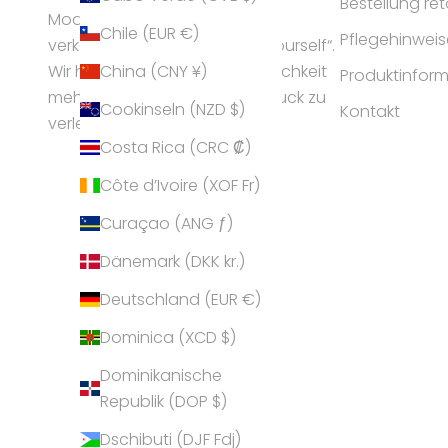
Bestellung re
Modeschmuck-Branche und
Chile (EUR €)
Pflegehinweis
verkörpert die Idee „express yourself“.
China (CNY ¥)
Wir helfen Frauen ihrer Persönlichkeit
Produktinfor
mehr Ausstrahlung und Ausdruck zu
Cookinseln (NZD $)
Kontakt
verleihen.
Costa Rica (CRC ₡)
Côte d’Ivoire (XOF Fr)
Curaçao (ANG ƒ)
Dänemark (DKK kr.)
Deutschland (EUR €)
Dominica (XCD $)
Dominikanische
Republik (DOP $)
Dschibuti (DJF Fdj)