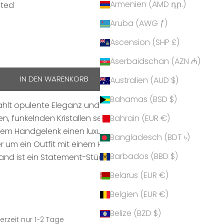
Armenien (AMD դր.)
ated
Aruba (AWG ƒ)
Ascension (SHP £)
hen
Aserbaidschan (AZN ₼)
IN DEN WARENKORB
Australien (AUD $)
Bahamas (BSD $)
ahlt opulente Eleganz und zeitlosen Glamour aus.
en, funkelnden Kristallen setzt es atemberaubende
Bahrain (EUR €)
dem Handgelenk einen luxuriösen Glanz. Ideal für
Bangladesch (BDT ৳)
um ein Outfit mit einem Hauch von Exklusivität zu
Barbados (BBD $)
nd ist ein Statement-Stück, das pure Raffinesse
Belarus (EUR €)
Belgien (EUR €)
Belize (BZD $)
erzeit nur 1-2 Tage