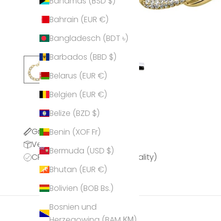
Bahamas (BSD $)
Bahrain (EUR €)
Bangladesch (BDT ৳)
Barbados (BBD $)
Belarus (EUR €)
Belgien (EUR €)
Belize (BZD $)
Größentabelle
Benin (XOF Fr)
Versandinformationen
Bermuda (USD $)
CPQ (CRYSTALP Premium Quality)
Bhutan (EUR €)
Bolivien (BOB Bs.)
Bosnien und
Herzegowina (BAM КМ)