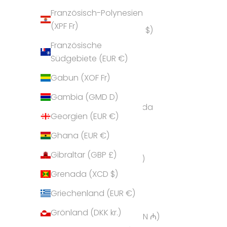
Französisch-Polynesien
Amerikanische
(XPF Fr)
Überseeinseln (USD $)
Französische
Andorra (EUR €)
Südgebiete (EUR €)
Angola (EUR €)
Gabun (XOF Fr)
Anguilla (XCD $)
Gambia (GMD D)
Antigua und Barbuda
Georgien (EUR €)
(XCD $)
Ghana (EUR €)
Argentinien (EUR €)
Gibraltar (GBP £)
Armenien (AMD դր.)
Grenada (XCD $)
Aruba (AWG ƒ)
Griechenland (EUR €)
Ascension (SHP £)
Grönland (DKK kr.)
Aserbaidschan (AZN ₼)