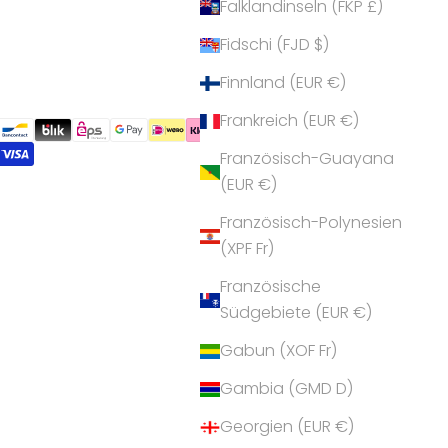
Falklandinseln (FKP £)
Fidschi (FJD $)
Finnland (EUR €)
Frankreich (EUR €)
Französisch-Guayana
(EUR €)
Französisch-Polynesien
(XPF Fr)
Französische
Südgebiete (EUR €)
Gabun (XOF Fr)
Gambia (GMD D)
Georgien (EUR €)