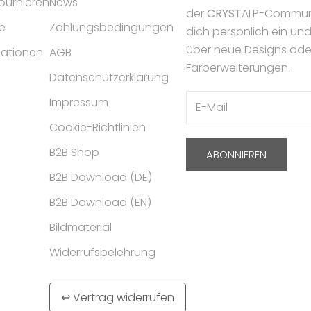
tournieren
News
der
CRYST
ALP-Communi
e
Zahlungsbedingungen
dich persönlich ein un
über neue Designs ode
mationen
AGB
Farberweiterungen.
Datenschutzerklärung
Impressum
Cookie-Richtlinien
B2B Shop
ABONNIEREN
B2B Download (DE)
B2B Download (EN)
Bildmaterial
Widerrufsbelehrung
↩ Vertrag widerrufen